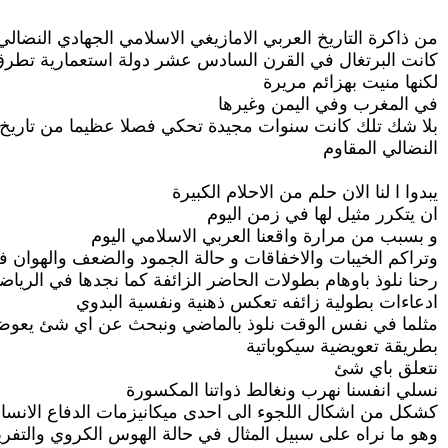
من ذاكرة التاريخ العربي الامازيغي الاسلامي الجهادي النضالي
كانت البرتغال في القرن السادس عشر دولة استعمارية تطرق
لكنها منيت بهزائم مريرة
في المغرب وفي اليمن وغيرها
بلا شك تلك كانت سنوات مجيدة تحكي فصلا عظيما من تاريخ ا
النضالي المقاوم
يبدوا ا لنا الان حلم من الاحلام الكبيرة
ان يتكرر مثيل لها في زمن اليوم
و بسبب من مرارة واقعنا العربي الاسلامي اليوم
وتراكم الخيبات والاخفاقات و حالة الجمود والضعف والهوان 
رحنا نلوذ باوهام بطولات الحاضر الزائفة كما نجدها في الرياضة م
ادعاءات بطولية زائفه تعكس ذهنية ونفسية البدوي
مثلما في نفس الوقت نلوذ بالماضي ونبحث عن اي شئ يعوض 
بطريقة تعويضية سيكوباتية
نتعلق باي شئ
نسلي انفسنا نهرب ونغالط ذواتنا المكسورة
كشكل من اشكال اللجوء الى احدى ميكانيزمات الدفاع الانسا
وهو ما نراه على سبيل المثال في حالة الهوس الكروي والتف