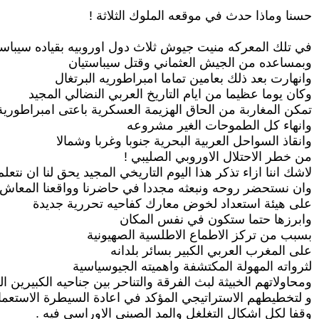
حسنا وماذا حدث في موقعه الملوك الثلاثة !
في تلك المعركه منيت جيوش ثلاث دول اوروبيه بقياده سيباست
وبمساعده من الجيش العثماني وقتل سيباستيان
وانهارت بعد ذلك بعامين تماما امبراطوريه البرتغال
وكان يوما عظيما من ايام التاريخ العربي النضالي المجيد
تمكن المغاربة من الحاق الهزيمة العسكرية باعتى امبراطوري
وانهاء كل الطموحات الغير مشروعه
وانقاذ السواحل العربية البحرية جنوبا وغربا وشمالا
من خطر الاحتلال الاوروبي الصليبي !
لاشك اننا ازاء تذكر هذا اليوم التاريخي المجيد يحق لنا ان نت
وان نستحضر روحه ونبعثه مجددا في حاضرنا وواقعنا المعاش
على هيئة استعداد لخوض معارك كفاحيه تحررية جديدة
وابرزها حتما ستكون في نفس المكان
بسبب من تركز الاطماع الاطلسية الصهيونية
على المغرب العربي الكبير بسائر بلدانه
لثرواته المهولة المكتشفة واهميته الجيوسياسية
ومحاولاتهم الخبيثة لبث الفرقة والتناحر بين جناحيه الكبيرين 
و لتخطيطهم الاستراتيجي المؤكد في اعادة السيطرة الاستعمار
وقفا لكل اشكال التغلغل والمد الصيني الاوراسي فيه .