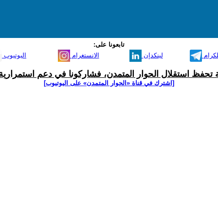
تابعونا على:
لكرام
لينكدإن
الانستغرام
اليوتيوب
ية تحفظ استقلال الحوار المتمدن، فشاركونا في دعم استمرارية 
[اشترك في قناة ‫«الحوار المتمدن» على اليوتيوب]