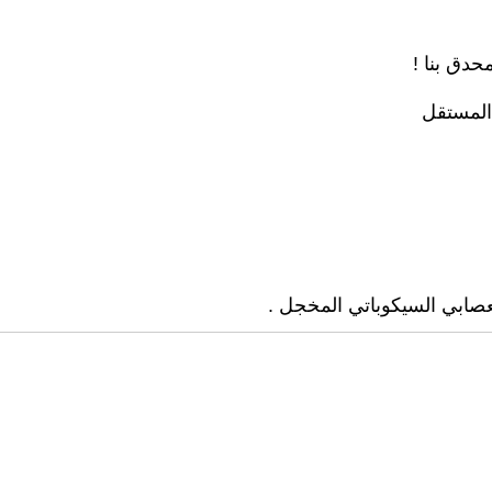
حدق بنا !
 المستقل
لعصابي السيكوباتي المخجل .