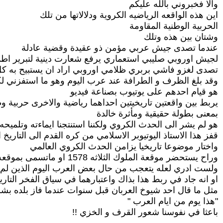
والا فخبروني بالله عليكم
اين هذه الواقعه الرياضيه الكروية ودلالاتها من تلك
الحربية الوطنية المقاومة
وشتان بين هذه وتلك
عندما تصدى جيش عربي مؤمن ذو عقيدة وقضية عادلة
لجيش اوروبي صليبي استعماري يرفع شعارت دينية لتبرير اطما
تصدى لغزو فاشي بربري ظلامي اوروبي اراد ان يستبيح به كل ا
وقد بلغ الظرف و الطرافة عند عرب اليوم وهو ما استفزني لكت
هو قيام احدهم على يوتيوب بصناعة فيديو
يربط بين واقعتين تاريخيتين احداهما رياضية والاخرى حربية وط
بمعنى بطولة حقيقية ومأثرة خالدة
هو لم يشر الى الحدث الكروي ولكننا استنتجنا ايماءته وتلميحه
قفز هذا الاستاذ اليوتيوبر الاسلامي من كره القدم الى التاريخ
واختار موضوعا تاريخيا يزامن الحدث الكروي العالمي
وراح يستحضر موقعة الملوك الثلاثه 1578 او ماتسمى بموقعه القصر الكبير
ولست ادري لعله يتعجب من حال بعض العرب اليوم الذين لم يعد
او انه جاد في ربط هذا بذاك واعتبارهما في سياق الفخر التاريخ
مثل ما قال احد شيوخ العربان قبل سنوات عندما فاز بلده بش
"هذا يوم من ايام العرب "
باعثا في نفوسنا شعور القرف و الخزي !!