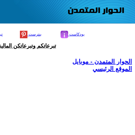
بودكاست
بنترست
تي
تبرعاتكم وتبرعاتكن المال
الحوار المتمدن - موبايل
الموقع الرئيسي