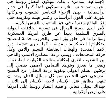
الاجتماعية المدمرة . لذلك سيكون انتصار روسيا في
الحرب ضد حلف الناتو ، سيكون فتحاً كبيراً في جدار
الرأسمالية ، يهيئ الاجواء لتتجاسر الشعوب وحركاتها
الثورية على الغول الرأسمالي وكسر هيبته وتقزيمه حتى
يقرّ بالواقع ويعترف في حق الشعوب بالعيش الكريم .
الأمر الذي يفسح المجال في تسوية الخلافات الدولية
بالطرق السلمية بعيداً عن طرق امريكا العسكرية
ومؤامراتها في خلق بؤر التوتر والحروب خدمةً لمصالح
احتكاراتها العسكرية والمدنية ، كما يجري تنشيط دور
الامم المتحدة والهيئات الضابطة للسلم والامن وكل
حركة المجتمعات ، وينمي نزعة التضامن الاممي والتأخي
بين الشعوب لتقوى إمكانية معالجة الكوارث الطبيعية ،
وبقدر ما يتعزز ويتوطد التضامن الاممي يفضي إلى
ترصّين السلم الدولي وتقوية نزعة التخلي عن التسلح
التدريجي حتى التخلص من كل وسائل القتل وبعد ان
تنتهي مظاهر قتل الإنسان لأخيه الأنسان إلى الأبد ،
حينذاك تتجلى معاني واهمية انتصار روسيا على امريكا
على أرض أوكرانية .