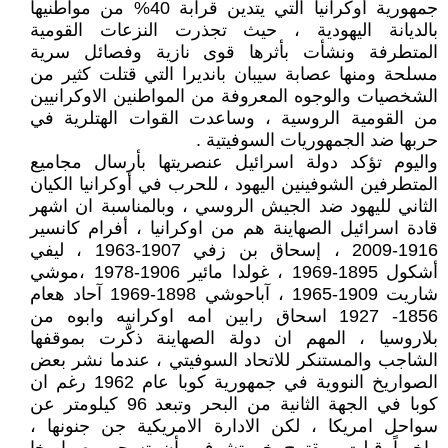
جمهورية أوكرانيا التي يتدين قرابة 40% من مواطنيها
بالديانة اليهودية ، حيث تجذرت النزعات القومية
المتطرفة ونشأت بأثرها قوى نازية وفصائل سرية
مسلحة ومنها عصابة سيبان بانديرا التي قتلت كثير من
الشخصيات والوجوه المعروفة من المواطنين الاوكرانيين
من القومية الروسية ، وساعدت القوات الهتلرية في
حربها ضد الجمهوريات السوفيتية .
واليوم تؤكد دولة اسرائيل عنصريتها بأرسال مجاميع
المتطرفين الشوفينين اليهود ، للحرب في أوكرانيا الكيان
الثاني لليهود ضد الجيش الروسي ، وبالمناسبة ان اشهر
قادة اسرائيل الصهاينة هم من اوكرانيا ، أفرام كانسير
1916-2009 ، إسحاق بن زفي 1907-1963 ، ليفي
أشكول 1895-1969 ، غولدا مائير 1906-1978 ،موشي
شاريت 1909-1965 ، آباحوشي 1898-1969 آحاد هعام
1856- 1927 اسحاق رابين امه اوكرانيه وابوه من
بلاروسيا ، المهم ان دولة الصهاينة ذكّرت بموقفها
الشاجب والمستنكر للاتحاد السوفيتي ، عندما نشر بعض
الصواريخ النووية في جمهورية كوبا عام 1962 رغم ان
كوبا في الجهة الثانية من البحر وتبعد 96 كيلومتر عن
سواحل امريكا ، لكن الادارة الامريكية جن جنونها ،