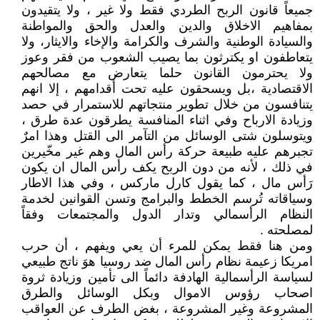
جميعاً قانون الربح الطردي فقط ولا غير ، ولا يتقيدون
بمفاهيم الاخلاق والدين والعدل والحق والمواطنة
والسيادة الوطنية والشرف والكرامة والإخاء والايثار، ولا
يتعاطفون او يكترثون بما يصيب الشعوب من فقر وعوز
ولا يحترمون القانون حلما يتعارض مع مصالحهم
الاقتصادية ،بل ويسحقون عليه تحت أقدامهم ، إلا انهم
يتنافسون من خلال تطوير منتجاتهم للاستمرار في حصد
وزيادة الارباح وفي اثناء المنافسة يطرقون عدة طرق ،
ويتوسلون شتى الوسائل من التآمر الى القتل وهذا امرٌ
تجبرهم عليه طبيعة حركة رأس المال وهم غير مخّيرين
في ذلك ، لأنه من دون الربح يكف رأس المال ان يكون
رَأس مال ، كما يقول كارل ماركس ، وفي هذا الاطار
وسياقاته تُرسم الخطط والبرامج وتسن القوانين لخدمة
النظام الرأسمالي وتدار الدول والمجتمعات وفقاً
لمصلحته .
ومن هنا فقط يمكن للمرء أن يعي ويفهم ، أن حرب
امريكا زعيمة نظام رأس المال ضد روسيا هوَ ناتج طبيعي
لسياسة الرأسمالية الهادفة دائماً الى تأمين وزيادة ثروة
اصحاب رؤوس الاموال وبكل الوسائل والطرق
المشروعة وغير المشروعة ، بغض الطرف عن العواقب