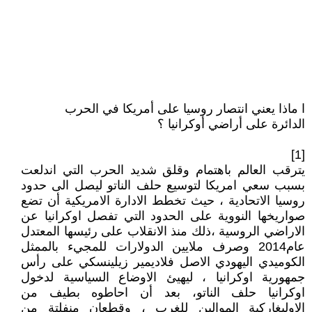
ا ماذا يعني انتصار روسيا على أمريكا في الحرب
الدائرة على أراضي أوكرانيا ؟
[1]
يترقب العالم باهتمام وقلق شديد الحرب التي اندلعت
بسبب سعي امريكا لتوسيع حلف الناتو ليصل الى حدود
روسيا الاتحادية ، حيث تخطط الادارة الامريكية أن تضع
صواريخها النووية على الحدود التي تفصل اوكرانيا عن
الاراضي الروسية ،ذلك منذ الانقلاب على رئيسها المعتدل
عام2014 وصرف ملايين الدولارات للمجيء بالممثل
الكوميدي اليهودي الاصل فلاديمير زيلينسكي على رأس
جمهورية اوكرانيا ، ليهيئ الاوضاع السياسية لدخول
اوكرانيا حلف الناتو، بعد أن احاطوه بطيف من
الاوليغاركية الموالين للغرب ، وقطعان منفلتة من