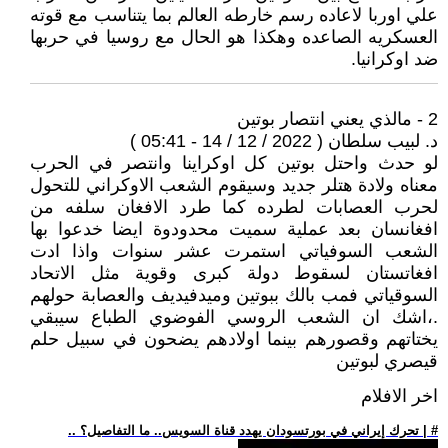
علي اوربا لاعاده رسم خارطه العالم بما يتناسب مع قوته
العسكريه الصاعده وهكذا هو الحال مع روسيا في حربها
ضد اوكرانيا.
2 - ‏مالذي يعني انتصار بوتين
د. لبيب سلطان ( 2022 / 12 / 14 - 05:41 )
لو حدث واحتل بوتين كل اوكراينا وانتصر في الحرب
معناه ولادة هتلر جديد وسيقوم الشعب الاوكراني للتحول
لحرب العصابات لطرده كما طرد الافغان سلفه من
افغانسان بعد عملية سميت محدودوة ايضا خدعوا بها
الشعب السوفياتي استمرت عشر سنوات واذا ادت
افغاتستان لسقوط دولة كبرى وقوية مثل الاتحاد
السوقياتي فمب بالك ببوتين وميدفيديف والعصابة حولهم
.،اشك ان الشعب الروسي الفوضوي الطباع سيبقي
يختاتهم وقصورهم بينما اولادهم يضحون في سبيل حلم
قيصري لبوتين
اخر الافلام
.. تحرك إيراني في بورتسودان يهدد قناة السويس.. ما التفاصيل؟ | #