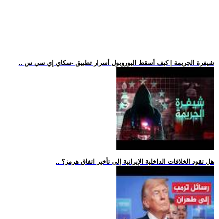
.. شيفرة الجريمة | كيف أسقط اليوروبول أسرار تطبيق -سكاي إي سي س
.. هل تقود الخلافات الداخلية الإيرانية إلى تأخير اتفاق هرمز؟