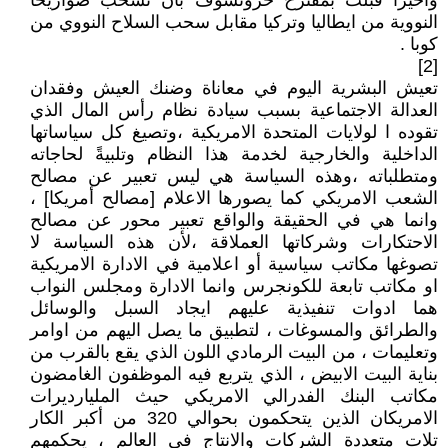
واخيراً قبلت بمقترح خروتشوف بأن تسحب صواريخا
النووية من ايطاليا وتركيا مقابل سحب السلاح النووي من
كوبا .
[2]
تعيش البشرية اليوم في معاناة وضنك العيش وفقدان
العدالة الاجتماعية بسبب سيادة نظام رأس المال الذي
تقوده ا لولايات المتحدة الامريكية ،وتصيغ كل سياساتها
الداخلية والخارجية لخدمة هذا النظام وتلبيةً لحاجاته
ومتطلباته ،وهذه السياسة هي ليس تعبير عن مصالح
الشعب الامريكي كما يصورها الاعلام [مصالح أمريكا] ،
وانما هي في الحقيقة والواقع تعبير محور عن مصالح
الاحتكارات وشركاتها العملاقة ،لأن هذه السياسة لا
تصوغها مكاتب سياسية أو اعلامية في الادارة الامريكية
او مكاتب تابعة للكونجرس وانما الادارة ومجلس النواب
هما ادوات تنفيذية عليهم ايجاد السبل والوسائل
والطرائق والمسوغات ، لتطبيق ما يصل اليهم من اوامر
وتعليمات ، من البيت الرمادي اللون الذي يقع بالقرب من
بناية البيت الابيض ، الذي يتربع فيه الموظفون الغامضون
مكاتب البنك الفدرالي الامريكي حيث المليارديرات
الامريكان الذين يتحكمون بحوالي 320 من أكبر الكار
تلات متعددة الشركات والانتاج في العالم ، يحكمهم