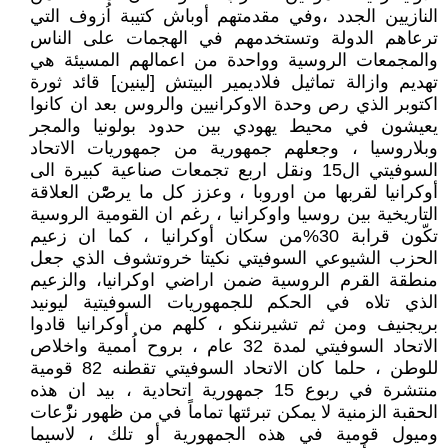
النازيين الجدد ،وفي مقدمتهم أوباش كتيبة اُزوف التي
ترعاهم الدولة وتستخدمهم في الهجمات على الناس
والمجمعات الروسية وواحدة من اعمالهم المسيئة هي
تهديم وازالة تماثيل فلاديمير البيتش [لينين] قائد ثورة
اكتوبر الذي رص وحدة الاوكرانيين والروس بعد ان كانوا
يعيشون في محيط يهودي بين حدود بولونيا والمجر
وبلاروسيا ، وجعلهم جمهورية من جمهوريات الاتحاد
السوفيتي ال15 ونقل اربع تجمعات صناعية كبيرة الى
أوكرانيا لقربها من اوروبا ، وعزز كل ما يرصّْن العلاقة
التاريخية بين روسيا واوكرانيا ، رغم ان القومية الروسية
تكّون قرابة 30%من سكان أوكرانيا ، كما ان زعيم
الحزب الشيوعي السوفيتي نكيتا خروتشوف الذي جعل
منطقة القرم الروسية ضمن اراضي اوكرانيا، والزعيم
الذي تلاه في الحكم للجمهوريات السوفيتية ليونيد
بريجنيف ومن ثم تشيرننكو ، كلهم من أوكرانيا قادوا
الاتحاد السوفيتي لمدة 32 عام ، بروح اُممية واخلاص
للوطن ، حلما كان الاتحاد السوفيتي تقطنه 82 قومية
منتشرة في ربوع 15 جمهورية اتحادية ، بيد ان هذه
الحقبة الزمنية لا يمكن تبرئتها تماماً في من ظهور نزّْعات
وميول قومية في هذه الجمهورية أو تلك ، لاسيما