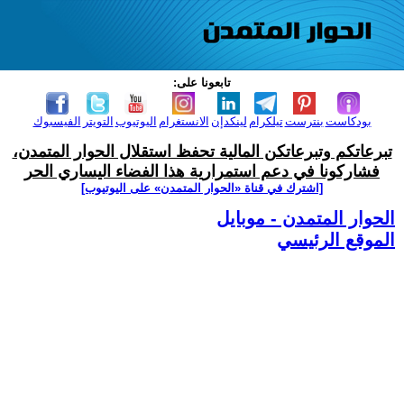
تابعونا على:
بودكاست
بنترست
تيلكرام
لينكدإن
الانستغرام
اليوتيوب
التويتر
الفيسبوك
تبرعاتكم وتبرعاتكن المالية تحفظ استقلال الحوار المتمدن،
فشاركونا في دعم استمرارية هذا الفضاء اليساري الحر
[اشترك في قناة ‫«الحوار المتمدن» على اليوتيوب]
الحوار المتمدن - موبايل
الموقع الرئيسي