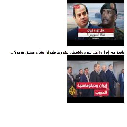
.. نافذة من إيران | هل تلتزم واشنطن بشروط طهران بشأن مضيق هرمز؟