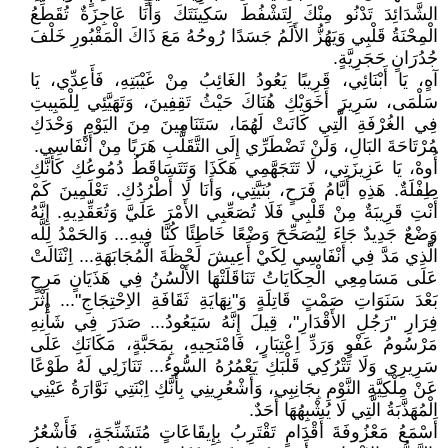
الشَّدَائِدَ تَدْنُو مِنْكَ لِتَشْفُطَ سَكِينَتَكَ وَأَنَا عَاجِزَةٌ تُقَطِّعُ
الْمِحْنَةُ قَلْبِي وَيَهُزُّ الأَلَمُ جَسَدًا رُوحُهُ مَعَ ذَاكَ الْمَقْبُورِ خَلْفَ
جُدُرَانٍ حَجَرِيَّةٍ.
آهٍ، يَا أَبْنَائِي، قَرِيبًا يَعُودُ الغَائِبُ مِنْ غَيْبَتِهِ، فَأَعِدِّي، يَا
سَلْمَى، سَرِيرَ أَخَوَيْكِ هُنَاكَ حَيْثُ تَقِفِينَ، وَتَهَيَّئِي لِلْمَبِيتِ
فِي الغُرْفَةِ الَّتِي كَانَتْ لَهُمَا، سَتَنَامِينَ مِنَ اليَوْمِ وَحْدَكِ
مُرْتَاحَةَ البَالِ، وَلَنْ تَضْطَرِّي إِلَى التَّقَلُّبِ هَرَبًا مِنْ أَنْفَاسِي.
أُوهْ، يَا عَزِيزَتِي، لَا تَتَجَهَّمِي هَكَذَا وَتَتَسَاقَطُ دُمُوعُكِ كَأَنَّكِ
طِفْلَةٌ. هَذِهِ أَيَّامُ فَرَحٍ، بُنَيَّتِي، وَأَنَا لَا أَطْرُدُكِ. تَعْلَمِينَ كَمْ
أَنْتِ قَرِيبَةٌ مِنْ قَلْبِي فَلَا تُصَعِّبِي الأَمْرَ عَلَيَّ وَتُعَقِّدِيهِ. إِنَّهُ
وَضْعٌ جَدِيدٌ جَاءَ لِيُصَحِّحَ وَضْعًا خَاطِئًا كُنَّا فِيهِ... وَالحَمْدُ لِلَّه
الَّذِي مَدَّ فِي أَنْفَاسِي لِكَيْ أَعِيشَ لَحْظَةَ الْمُجَابَهَةِ... اِنْثَالَتْ
عَلَى مَسَامِعِي الْحِكَايَاتُ تَنَاقَلَتْهَا الأَلْسُنُ فِي هَذَيَانٍ مَرِحٍ
بَعْدَ سَنَوَاتِ صَمْتٍ قَاتِلَةٍ وَ"نِهَايَةِ ثَقَافَةِ الاِحْتِجَاجِ"... إِثْرَ
فِرَارِ "رَجُلِ الأَقْدَارِ"، قِيلَ إِنَّهُ سَيَعُودُ... صَدَرَ فِي شَأْنِهِ
مَرْسُومُ عَفْوٍ وَرَدِّ اِعْتِبَارٍ، فَامْنَحِيهِ، بِمَحَبَّةٍ، مَكَانَكِ عَلَى
سَرِيرِي وَلَا تَتْرُكِي قَلْبَكِ يَعْمُرُهُ السُّوءُ... تَنَازَلِي لَهُ طَوْعًا
عَنْ مِلْكِيَّةِ النَّوْمِ بِجَانِبِي، وَأَشْعُرِينِي بِأَنَّكِ اِبْنَتِي نَوَّارَةُ عَيْنِي
الْمُهَذَّبَةُ الَّتِي لَا يُشْبِهُهَا أَحَدٌ.
أَسْمَعُ مَعْزُوفَةَ أَقْدَامٍ تَقْتَرِبُ بِإِيقَاعَاتٍ مُتَشَنِّجَةٍ، فَأَشْعُرُ