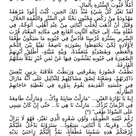
أَمْلَأَ جُيُوبَ السُّتْرَةِ بِالمالِ.
لَقَدْ تَغَيَّرَ كُلُّ شَيْءٍ مُنْذُ ذَلِكَ الحِينِ، كُنْتُ أَعُودُ مُرْهَقَةً
مَهْدُودَةً مِنْ رَكْضٍ مَجْنُونٍ بَحْثًا عَنِ السَّتْرِ وَاللُّقْمَةِ الحَلَالِ،
وَقَبْلَ أَنْ أَذْهَبَ لِجَلْبِ أَبْنَائِي مِنْ عِنْدِ أَهْلِي، أَتَوَجَّهُ، فِي
غَفْلَةٍ مِنْهُ، إِلَى خَيَالِهِ الثَّابِتِ القَابِعِ فِي مَكَانِهِ المعْتَادِ قُرْبَ
السَّرِيرِ بِسُتْرَةِ عُرْسِنَا فَأَدُسُّ فِي جُيُوبِهِ مَا سَيَكُونُ طُعْمًا
لِأَوْلَادِهِ لِكَيْ يَحْتَفِظُوا بِصُورَتِهِ نَاصِعَةً نَقِيَّةً بَيْنَ اللَّحْمِ
وَالْعَظْمِ، وَبِقَصْدِيَّةٍ مُتَعَمِّدَةً، وَنِيَّةٍ مُبَيَّتَةٍ، أُطْلِقُ أَيْدِيَهِمْ
الصَّغِيرَةَ فِي جُيُوبِهِ يُفَتِّشُونَ فِيهَا عَنْ ثَمَنِ خُبْزٍ يَمْلَأُ سَلَّتَهُمُ
الْفَارِغَةَ.
نَظَّمْتُ حُضُورَهُ بِمَعْرِفَتِي وَرَبَطْتُ عَلَاقَتَهُ بِرَنِينٍ يُنْعِشُ
ذَاكِرَتَهُمْ، وَضَعْتَهُ لِصْقَ مَشَاكِلِهِمْ لِلتَّدْلِيلِ عَلَى أَنَّهُ مَازَالَ
فِي جِلْسَتِهِ الْقَدِيمَةِ يَقُومُ بِدَوْرِهِ فِي تَغْطِيَةِ حَاجَاتِهِمُ
الطَّارِئَةِ.
إِيهْ يَا نَوَّارَةَ العَيْنِ... “مَازِلْتْ صَايِنَهْ وِدَّكْ... وَمَازِلْتْ طَامِعَهْ
فِي الزَّمَانْ يُرُدِّكْ... مَازِلْتْ نَا هِي نَا... حَتَّى إِنْ كَانْ شِيبِي
عَلَى السَّوَادْ طَغَى” (*)
رُغْمَ غَيْبَتِهِ الطَّوِيلَةِ، وَلَوْنِ شَعْرِهِ الَّذِي تَغَيَّرَ، فَهْوَ لَا يَزَالُ
حَيًّا... وَقَرِيبًا، يَا أَبْنَائِي، سَيَعُودُ... سَتَرَوْنَهُ يَدْخُلُ عَلَيْكُمْ
غُرْفَتَكُمْ هَذِهِ شَمْسًا مُطْفَأَةً، يَمُدُّ إِلَيْكُمْ رَاحَتَيْ يَدَيْهِ