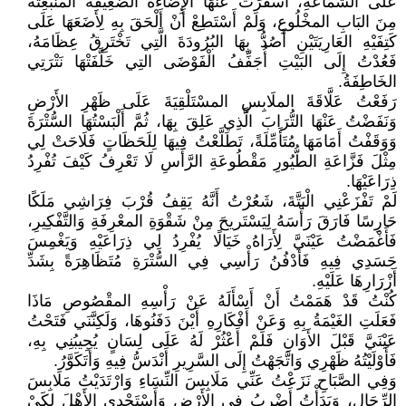
عَلَى الشَّمَّاعَةِ، أَسْفَرَتْ عَنْهَا الإِضَاءَةُ الضَّعِيفَةُ المنْبَعِثَةُ
مِنَ البَابِ المخْلُوعِ، وَلَمْ أَسْتَطِعْ أَنْ أَلْحَقَ بِهِ لِأَضَعَهَا عَلَى
كَتِفَيْهِ العَارِيَتَيْنِ أَصُدُّ بِهَا البُرُودَةَ الَّتِي تَخْتَرِقُ عِظَامَهُ،
فَعُدْتُ إِلَى البَيْتِ أُجَفِّفُ الْفَوْضَى التِي خَلَّفَتْهَا نَتْرَتِي
الخَاطِفَةُ.
رَفَعْتُ عَلَّاقَةَ الملَابِسِ المسْتَلْقِيَةَ عَلَى ظَهْرِ الأَرْضِ
وَنَفَضْتُ عَنْهَا التُّرَابَ الَّذِي عَلِقَ بِهَا، ثُمَّ أَلْبَسْتُهَا السُّتْرَةَ
وَوَقَفْتُ أَمَامَهَا مُتَأَمِّلَةً، تَطَلَّعْتُ فِيهَا لِلَحَظَاتٍ فَلَاحَتْ لِي
مِثْلَ فَزَّاعَةِ الطُّيُورِ مَقْطُوعَةِ الرَّأَسِ لَا تَعْرِفُ كَيْفَ تُفْرِدُ
ذِرَاعَيْهَا.
لَمْ تَفْزَعْنِي الْبَتَّةَ، شَعُرْتُ أَنَّهُ يَقِفُ قُرْبَ فِرَاشِي مَلَكًا
حَارِسًا فَارَقَ رَأْسَهُ لِيَسْتَريحَ مِنْ شَقْوَةِ المعْرِفَةِ وَالتَّفْكِيرِ،
فَأَغْمَضْتُ عَيْنَيَّ لِأَرَاهُ خَيَالًا يُفْرِدُ لِي ذِرَاعَيْهِ وَيَغْمِسَ
جَسَدِي فِيهِ فَأَدْفُنُ رَأْسِي فِي السُّتْرَةِ مُتَظَاهِرَةً بِشَدِّ
أَزْرَارِهَا عَلَيْهِ.
كُنْتُ قَدْ هَمَمْتُ أَنْ أَسْأَلَهُ عَنْ رَأْسِهِ المقْصُوصِ مَاذَا
فَعَلَتِ الغَيْمَةُ بِهِ وَعَنْ أَفْكَارِهِ أَيْنَ دَفَنُوهَا، وَلَكِنَّنَي فَتَحْتُ
عَيْنَيَّ قَبْلَ الأَوَانِ فَلَمْ أَعْثُرْ لَهُ عَلَى لِسَانٍ يُجِيبُنِي بِهِ،
فَأَوْلَيْتُهُ ظَهْرِي وَاتَّجَهْتُ إِلَى السَّرِيرِ أَنْدَسُّ فِيهِ وَأَتَكَوَّرُ.
وَفِي الصَّبَاحِ نَزَعْتُ عَنِّي مَلَابِسَ النِّسَاءِ وَارْتَدَيْتُ مَلَابِسَ
الرِّجَالِ، وَبَدَأْتُ أَضْرِبُ فِي الأَرْضِ وَأَسْتَجْدِى الأَهْلَ لِكَيْ