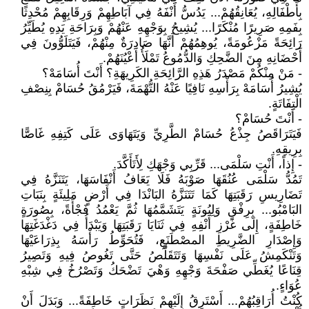
بِأَطْفَالِهِ، يُعَانِقُهُمْ... يَدُسُّ أَنْفَهُ فِي آبَاطِهِمْ وَرِقَابِهِمْ مُحْدِثًا
بِفَمِهِ صَرِيرًا مُنْكَرًا... يُشِيحُ بِوَجْهِهِ عَنْهُمْ وَبِرَاحَةِ يَدِهِ يُطَيِّرُ
رَائِحَةً مَزْعُومَةً، يُوهِمُهُمْ أَنَّهَا صَادِرَةٌ مِنْهُمْ، فَيَتَلَوُّونَ فِي
أَحْضَانِهِ مِنَ الضَّحِكِ وَالدُّمُوعُ تَمْلَأُ أَعْيُنَهُمْ.
- مَنْ مِنْكُمْ مَصْدَرُ هَذِهِ الرَّائِحَةِ الكَرِيهَةِ؟ أَنْتَ أُسَامَهْ؟
يُشِيرُ أُسَامَهْ بِرَأْسِهِ نَافِيًا عَنْهُ التُّهْمَةَ، فَيَرْمُقُ حُسَامْ بِنِصْفِ
الْتِفَاتَةٍ.
- أَنْتَ حُسَامْ؟
فَيَتَرَاقَصُ جِذْعُ حُسَامْ الطَّرِيِّ وَيَتَهَاوَى عَلَى كَتِفِهِ غَاصًّا
بِرِيقِهِ.
- إِذاً، أَنْتِ سَلْمَى... قَرِّبِي وَجْهَكِ لِأَتَأَكَّدَ.
تَمُدُّ سَلْمَى عُنُقَهَا صَوْبَهُ فَلَا يَعَافُ أَنْفَاسَهَا، يَتَنَزَّهُ فِي
تَضَارِيسِ رَقَبَتِهَا كَمَا تَتَنَزَّهُ البَانْدَا فِي أَرْضٍ مَلِيئَةٍ بِنَبَاتِ
البَامْبُو... بِرِفْقٍ وَلِيُونَةٍ يَتَشَمَّمُهَا ثُمَّ يَعْمُدُ فَجْأَةً، بِصُورَةٍ
خَاطِفَةٍ، إِلَى غَرْزِ أَنْفِهِ فِي ثَنَايَا رَقَبَتِهَا وَيَبْدَأُ فِي دَغْدَغَتِهَا
وَإِصْدَارِ الضَّرِيطِ المصْطَنَعِ، فَتُحَوِّطُ رَأْسَهُ بِذِرَاعَيْهَا
وَتَنْكَمِشُ عَلَى نَفْسِهَا وَتَتَقَلَّصُ حَتَّى تَغُوصُ فِيهِ وَتَصِيرُ
قِنَاعًا يُغَطِّي صَفْحَةَ وَجْهِهِ وَهْيَ تَضْحَكُ وَتَصْرُخُ فِي شِبْهِ
عُوَاءٍ.
كُنْتُ أُرَاقِبُهُمْ... أَسْتَرِقُ إِلَيْهِمْ نَظَرَاتٍ خَاطِفَةً... وَبَدَلَ أَنْ