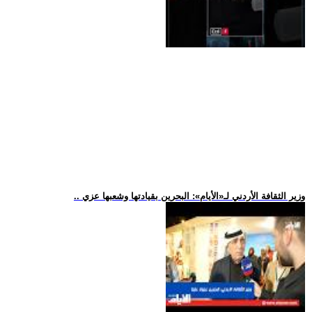
.. وزير الثقافة الأردني لـ«الأيام»: البحرين بقيادتها وشعبها عزي