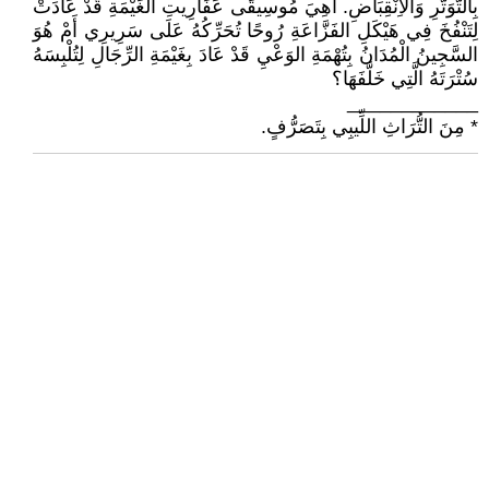
بِالتَّوَتُّرِ وَالاِنْقِبَاضِ. أَهِيَ مُوسِيقَى عَفَارِيتِ الغَيْمَةِ قَدْ عَادَتْ
لِتَنْفُخَ فِي هَيْكَلِ الفَزَّاعَةِ رُوحًا تُحَرِّكُهُ عَلَى سَرِيرِي أَمْ هُوَ
السَّجِينُ الْمُدَانُ بِتُهْمَةِ الوَعْيِ قَدْ عَادَ بِغَيْمَةِ الرِّجَالِ لِتُلْبِسَهُ
سُتْرَتَهُ الَّتِي خَلَّفَهَا؟
____________
* مِنَ التُّرَاثِ اللِّيبِي بِتَصَرُّفٍ.