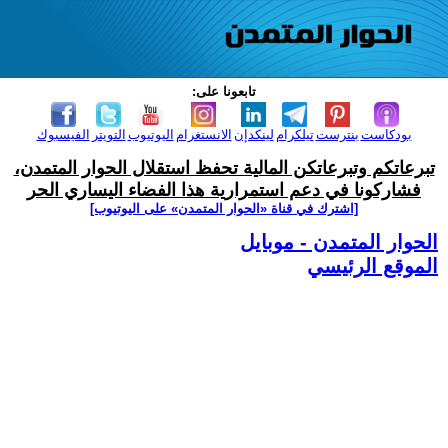
تابعونا على:
بودكاست
بنترست
تيلكرام
لينكدإن
الانستغرام
اليوتيوب
التويتر
الفيسبوك
تبرعاتكم وتبرعاتكن المالية تحفظ استقلال الحوار المتمدن،
فشاركونا في دعم استمرارية هذا الفضاء اليساري الحر
[اشترك في قناة ‫«الحوار المتمدن» على اليوتيوب]
الحوار المتمدن - موبايل
الموقع الرئيسي