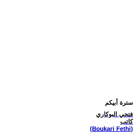
سترة أبيكم
فتحي البوكاري
كاتب
(Boukari Fethi)