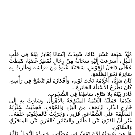
مُنْذُ سَبْعَة عَشَرَ عَامًا، شَهِدْتُ إِنْسَانًا يُغَادِرُ بَيْتَهُ فِي قَلْبِ
اللَّيْلِ، أَسْرَعَتْ إِلَيْهِ سَحَابَةٌ مِنْ رِجَالٍ تُمْطِرُ غَضَبًا، هَبَطَتْ
عَجْلَى دَاخِلَ الحَوْشِ، سَحَبَتْهُ عُنْوَةً مِنْ فِرَاشِهِ وَطَارَتْ بِهِ
سَائِرَةً نَحْوَ الظُّلْمَةِ.
كَانَ شَابًّا، أَحْلَامُهُ تَحْتَ ثَوْبِهِ، وَأَفْكَارُهُ لَمْ تَنْضُجْ فِي رَأْسِهِ،
كَانَ يَطْرَحُ الأَسْئِلَةَ الحَائِرَةَ...
غَادَرَ بَيْتَهُ بِلَا مَتَاعٍ، سَاطِعًا فِي الشُّحُوبِ.
عِنْدَمَا حَمَلَتْهُ الغَيْمَةُ المنْتَفِخَةُ بِالأَهْوَالِ وَسَارَتْ بِهِ إِلَى
خَارِجِ الدَّارِ، ارْتَجَفَ مِنَ الْبَرْدِ وَالخَوْفِ، فَجَذَبْتُ سُتْرَتَهُ
المعَلَّقَةَ عَلَى الشَّمَّاعَةِ، قُرْبِي، وَجَرَيْتُ كَالمجْنُونَةِ خَلْفَهُ...
غَيْرَ أَنَّ الفَرْقَ بَيْنَ الطَّائِرِ وَالسَّائِرِ كَالفَرْقِ بَيْنَ المتَحَرِّكِ
وَالسَّاكِنِ.
هَا هِيَ صُورَتُهُ الآنَ تَقِفُ فِي مُخَيِّلَتِي، جَسَدُهُ النَّحِيلُ تَلَفَّعَ