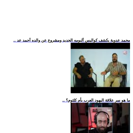
.. محمد عدوية يكشف كواليس ألبومه الجديد ومشروع عن والده أحمد عد
.. ما هو سر علاقة اليهود العرب بأم كلثوم؟