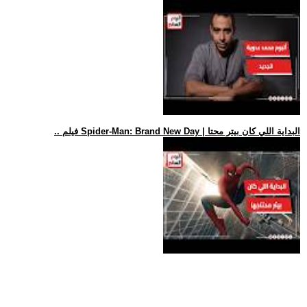
.. فيلم Spider-Man: Brand New Day | البداية اللي كان بيتر محتا