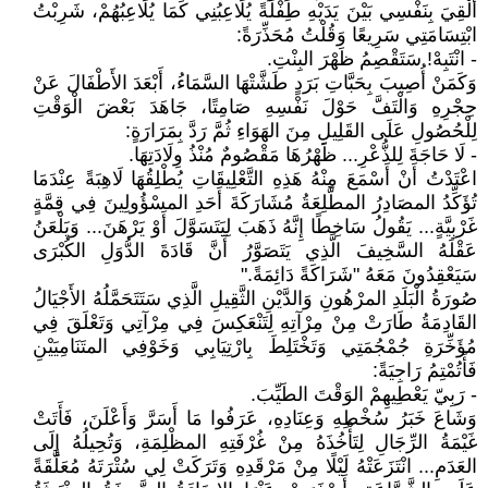
أُلْقِيَ بِنَفْسِي بَيْنَ يَدَيْهِ طِفْلَةً يُلَاعِبُنِي كَمَا يُلَاعِبُهُمْ، شَرِبْتُ
ابْتِسَامَتِي سَرِيعًا وَقُلْتُ مُحَذِّرَةً:
- انْتَبِهْ! سَتَقْصِمُ ظَهْرَ البِنْتِ.
وَكَمَنْ أُصِيبَ بِحَبَّاتِ بَرَدٍ طَشَّتْهَا السَّمَاءُ، أَبْعَدَ الأَطْفَالَ عَنْ
حِجْرِهِ وَالْتَفَّ حَوْلَ نَفْسِهِ صَامِتًا، جَاهَدَ بَعْضَ الْوَقْتِ
لِلْحُصُولِ عَلَى القَلِيلِ مِنَ الهَوَاءِ ثُمَّ رَدَّ بِمَرَارَةٍ:
- لَا حَاجَةَ لِلذُّعْرِ... ظَهْرُهَا مَقْصُومٌ مُنْذُ وِلَادَتِهَا.
اعْتَدْتُ أَنْ أَسْمَعَ مِنْهُ هَذِهِ التَّعْلِيقَاتِ يُطْلِقُهَا لَاهِبَةً عِنْدَمَا
تُؤَكِّدُ المصَادِرُ المطَّلِعَةُ مُشَارَكَةَ أَحَدِ المسْؤُولِينَ فِي قِمَّةٍ
غَرْبِيَّةٍ... يَقُولُ سَاخِطًا إِنَّهُ ذَهَبَ لِيَتَسَوَّلَ أَوْ يَرْهَنَ... وَيَلْعَنُ
عَقْلَهُ السَّخِيفَ الَّذِي يَتَصَوَّرُ أَنَّ قَادَةَ الدُّوَلِ الكُبْرَى
سَيَعْقِدُونَ مَعَهُ "شَرَاكَةً دَائِمَةً."
صُورَةُ الْبَلَدِ المرْهُونِ وَالدَّيْنِ الثَّقِيلِ الَّذِي سَتَتَحَمَّلُهُ الأَجْيَالُ
القَادِمَةُ طَارَتْ مِنْ مِرْآتِهِ لِتَنْعَكِسَ فِي مِرْآتِي وَتَعْلَقَ فِي
مُؤَخِّرَةِ جُمْجُمَتِي وَتَخْتَلِطَ بِارْتِيَابِي وَخَوْفِي المتَنَامِيَيْنِ
فَأَتُمْتِمُ رَاجِيَةً:
- رَبِيّ يَعْطِيهِمْ الوَقْتَ الطَيِّبَ.
وَشَاعَ خَبَرُ سُخْطِهِ وَعِنَادِهِ، عَرَفُوا مَا أَسَرَّ وَأَعْلَنَ، فَأَتَتْ
غَيْمَةُ الرِّجَالِ لِتَأْخُذَهُ مِنْ غُرْفَتِهِ المظْلِمَةِ، وَتُحِيلُهُ إِلَى
العَدَمِ... انْتَزَعَتْهُ لَيْلًا مِنْ مَرْقَدِهِ وَتَرَكَتْ لِي سُتْرَتَهُ مُعَلَّقَةً