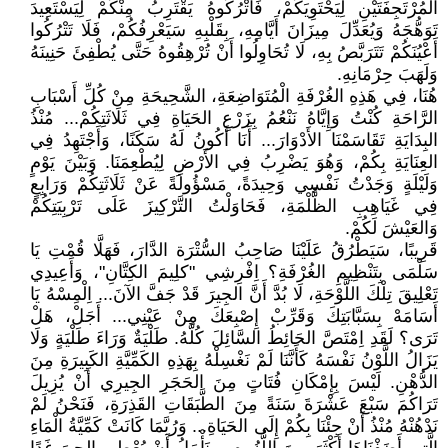
الْمُرْتَجِفَتَيْنِ لِيَحْتَوِيَكُمْ، فَاتْرُكُوهُ يَقْتَرِبُ مِنْكُمْ لِيَسْتَعِيدَ
تَوَهُّجَهُ وَيُعَدِّلَ مِيزَانَ أَيَّامِهِ، بِقَلْبِهِ سَيَعْرِفُكُمْ، فَلَا تَتْرُكُوا
أَعْيُنَكُمْ تَتَرَبَّصُ بِهِ، لَا تُحَاوِلُوا أَنْ تُرْهِقُوهُ حَتَّى يُطْفِئَ حَنِينَهُ
وَلَهَبَ حِرْمَانِهِ.
هُنَا، فِي هَذِهِ الغُرْفَةِ الْمُتَوَاضِعَةِ، الشَّحِيحَةِ مِنْ كُلِّ أَسْبَابِ
الرَّاحَةِ كُنْتُ وَإِيَّاهُ نَنْعُمُ بِزَرْعِ الحَيَاةِ فِي ثَلَاثَتِكُمْ... مُنْذُ
البِدَايَةِ تَقَاسَمْنَا الأَدْوَارَ... أَنَا أَكُونُ لَهُ سَكَنًا، وَأَجْتَهِدُ فِي
العِنَايَةِ بِكُمْ، وَهُوَ يَضْرِبُ فِي الأَرْضِ لِيُطْعِمَنَا. وَبَيْنَ يَوْمٍ
وَلَيْلَةٍ وَجَدْتُ نَفْسِي وَحِيدَةً، مَسْؤُولَةً عَنْ ثَلَاثَتِكُمْ وَرَابِعٍ
فِي غَيَاهِبِ الظُّلْمَةِ، فَحَاوَلْتُ التَّرْكِيزَ عَلَى تَرْبِيَتِكُمْ
وَالعَيْشَ لَكُمْ.
قَرِيبًا، سَيَطْرُقُ عَلَيْنَا صَاحِبُ السُّتْرَة الدَّارَ، فَهَلَّا قُمْتِ يَا
سَلْمَى بِتَنْظِيمِ الغُرْفَةِ؟ اِفْرِشِي "كلِيمَ الكِتَّانِ"، وَأَعِيدِي
تَعْلِيقَ تِلْكَ اللَّوْحَةِ، لَا بُدَّ أَنَّ الجِيرَ قَدْ جَفَّ الآنَ... اِلْمِسْهُ يَا
أَسَامَهْ بِسَبَّابَتِكَ وَقَرِّبْ إِصْبِعَكَ مِنْ عَيْنِي... أَجَلْ، هَلْ
تَرَى؟ لَقَدِ اِمْتَصَّ الحَائِطُ السَّائِلَ كُلَّهُ. طَلْيَةٌ وَرَاءَ طَلْيَةٍ وَلَا
يَزَالُ اللَّوْنُ نَفْسَهُ كَأَنَّنَا لَمْ نَغْسِلْهُ بِهَذِهِ الكَمِّيَّةِ الكَبِيرَةِ مِنَ
الدُّهْنِ. لَيْسَ بِإِمْكَانِ فُتَاتٍ مِنَ الحَجَرِ الجِيرِي أَنْ يُزِيلَ
تَرَاكُمَ سَبْعَ عَشْرَةَ سَنَةً مِنَ الطَّبَقَاتِ القَذِرَةِ، فَنَحْنُ لَمْ
نَدْهُنْهُ مُنْذُ أَنْ جِئْنَا بِكُمْ إِلَى الحَيَاةِ... وَرُبَّمَا كَانَتْ كَمِّيَّةُ الْمَاءِ