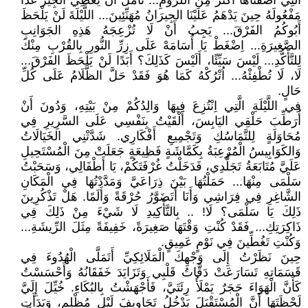
الَّتِي أَضَفْنَاهَا أَكْثَرَ مِنَ اللُّزُومِ... نَأْمَلُ أَنْ يُعْطِي الجِيرَ غَدًا
مَفْعُولَهُ حِينَ يَدْهَمُ عَلَيْنَا الجِيرَانُ مُهَنِّئِينَ... اللَّيْلَةَ لَنْ يَلْحَظَ
أَبُوكُمُ الفَرْقَ... يَجِبُ أَنْ لَا تُزْعِجَهُ هَذِهِ الجَوَانِبِ
الصَّغِيرَةِ... اِضْغَطْ يَا أُسَامَهْ عَلَى زِرِّ النُّورِ بِالقُرْبِ مِنْكَ
لِلتَّأَكُّدِ... لَيْسَ سَيِّئًا، أَلَيْسَ كَذَلِكَ؟ أَبَدًا لَنْ يَلْحَظَ الفَرْقَ...
لَا، لَا تُطْفِئْهُ... اُتْرُكْهُ كَمَا هُوَ فَقَدْ حَلَّ الظَّلَامُ عَلَى كُلِّ
حَالٍ.
فِي اللَّيْلَةِ الَّتِي اِنْتُزِعَ فِيهَا وَالِدُكُمْ مِنْ بَيْتِهِ، وَدُونَ أَنْ
أُرَطِّبَ حَلْقِي اليَابِسَ، أَلْقَيْتُ بِنَفْسِي عَلَى السَّرِيرِ فِي
مُحَاوَلَةٍ لِلتَّمَاسُكِ وَتَجْمِيعِ أَفْكَارِي. شَدَّتْنِي الخَيَالَاتُ
وَالكَوَابِيسُ الْمُرْعِبَةُ بِكَمَّاشَةٍ فَظِيعَةٍ جَعَلَتْ مِنَ الْمُسْتَحِيلِ
عَلَيَّ مُتَابَعَةُ تَجَلُّدِي، فَدَخَلْتُ غُرْفَتَكُمْ، يَا أَطْفَالِي، وَسَحَبْتُ
سَلْمَى مِنْهَا... حَمَلْتُهَا بَيْنَ ذِرَاعَيَّ وَمَدَّدْتُهَا فِي الْمَكَانِ
الشَّاغِرِ فِي فِرَاشِي وَأَنَا أَتَضَوَّرُ حُرْقَةً وَأَلَمًا. هَلْ تَذْكُرِينَ
ذَلِكَ يَا سَلْمَى؟ لَا! .. بِالتَّأْكِيدِ لَا شَيْءَ مِنْ ذَلِكَ فِي
ذَاكِرَتِكِ... فَقَدْ كُنْتِ وَقْتَهَا صَغِيرَةً، خَفِيفَةً مِثَلَ الرِّيشَةِ...
وَكُنْتِ تَغُطِّينَ فِي نَوْمٍ عَمِيقٍ.
حِينَ نَظَرْتُ إِلَى وَجْهِكَ الْمَلَائِكِيِّ أَتَمَلَّى الْهُدُوءَ فِي
قَسَمَاتِهِ تَسَارَعَتْ دَقَّاتُ قَلْبِي وَتَزَايَدَ خَفَقَانُهُ وَأَحْسَسْتُ
كَأَنَّ الْهَوَاءَ حَجَرٌ يَمْلَأُ رِئَتَيَّ، فَأَجْهَشْتُ بِالبُكَاءِ. خُيِّلَ إِلَيَّ
لَحْظَتَهَا أَنَّ الْمُسْتَقْبَلَ يَدْخُلُ تَجَاوِيفَ لَيْلٍ مُظْلِمٍ، وَبَدَأَتِ