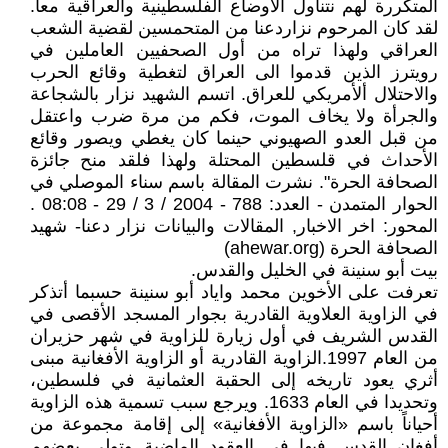
المتكررة لهم نتناول الأوضاع الفلسطينية والعراقية معاً.
لقد كان المرحوم نزاردعنا من المتحمسين لقضية الشعب
العراقي ولهذا تراه من أول الصحفيين العاملين في
رويترز الذين قدموا الى العراق لتغطية وقائع الحرب
والاحتلال ألأمريكي للعراق. اتسم الشهيد نزار بالشجاعة
والجرأة ولا يخاف الموت، فكم من مرة ضرب واعتقل
من قبل العدو الصهيوني حينما كان يغطي ويصور وقائع
الأحداث في قلسطين المحتلة ولهذا فلقد منح جائزة
الصحافة الحرة". نشرت المقالة باسم سناء الموصلي في
الحوار المتمدن - العدد: 788 - 2004 / 3 / 29 - 08:08 .
المحور: اخر الاخبار, المقالات والبيانات نزار دعنا- شهيد
الصحافة الحرة (ahewar.org)
بيت أبو سنينة في الخليل والقدس.
تعرفت على الأخوين محمد واياد أبو سنينة حسبما أتذكر
في الزاوية العلاوية القادرية بجوار المسجد الأقصى في
القدس الشريف في أول زيارة للزاوية في شهر حزيران
من العام 1997.الزاوية القادرية أو الزاوية الأفغانية مبنى
أثري يعود تاريخه إلى الحقبة العثمانية في فلسطين،
وتحديدا في العام 1633. ويرجع سبب تسمية هذه الزاوية
أحياناً باسم «الزاوية الأفغانية» إلى إقامة مجموعة من
أفغان القدس فيها في العقود الماضية وتولي بعضهم