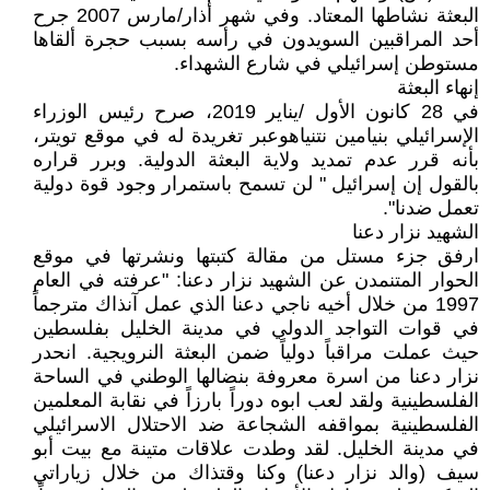
البعثة نشاطها المعتاد. وفي شهر أذار/مارس 2007 جرح
أحد المراقبين السويدون في رأسه بسبب حجرة ألقاها
مستوطن إسرائيلي في شارع الشهداء.
إنهاء البعثة
في 28 كانون الأول /يناير 2019، صرح رئيس الوزراء
الإسرائيلي بنيامين نتنياهوعبر تغريدة له في موقع تويتر،
بأنه قرر عدم تمديد ولاية البعثة الدولية. وبرر قراره
بالقول إن إسرائيل " لن تسمح باستمرار وجود قوة دولية
تعمل ضدنا".
الشهيد نزار دعنا
ارفق جزء مستل من مقالة كتبتها ونشرتها في موقع
الحوار المتنمدن عن الشهيد نزار دعنا: "عرفته في العام
1997 من خلال أخيه ناجي دعنا الذي عمل آنذاك مترجماً
في قوات التواجد الدولي في مدينة الخليل بفلسطين
حيث عملت مراقباً دولياً ضمن البعثة النرويجية. انحدر
نزار دعنا من اسرة معروفة بنضالها الوطني في الساحة
الفلسطينية ولقد لعب ابوه دوراً بارزاً في نقابة المعلمين
الفلسطينية بمواقفه الشجاعة ضد الاحتلال الاسرائيلي
في مدينة الخليل. لقد وطدت علاقات متينة مع بيت أبو
سيف (والد نزار دعنا) وكنا وقتذاك من خلال زياراتي