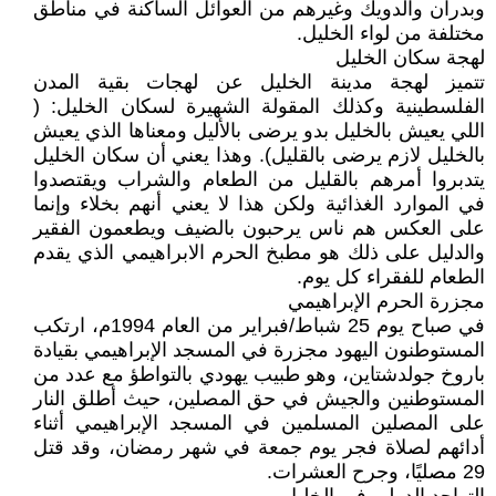
وبدران والدويك وغيرهم من العوائل الساكنة في مناطق
مختلفة من لواء الخليل.
لهجة سكان الخليل
تتميز لهجة مدينة الخليل عن لهجات بقية المدن
الفلسطينية وكذلك المقولة الشهيرة لسكان الخليل: (
اللي يعيش بالخليل بدو يرضى بالأليل ومعناها الذي يعيش
بالخليل لازم يرضى بالقليل). وهذا يعني أن سكان الخليل
يتدبروا أمرهم بالقليل من الطعام والشراب ويقتصدوا
في الموارد الغذائية ولكن هذا لا يعني أنهم بخلاء وإنما
على العكس هم ناس يرحبون بالضيف ويطعمون الفقير
والدليل على ذلك هو مطبخ الحرم الابراهيمي الذي يقدم
الطعام للفقراء كل يوم.
مجزرة الحرم الإبراهيمي
في صباح يوم 25 شباط/فبراير من العام 1994م، ارتكب
المستوطنون اليهود مجزرة في المسجد الإبراهيمي بقيادة
باروخ جولدشتاين، وهو طبيب يهودي بالتواطؤ مع عدد من
المستوطنين والجيش في حق المصلين، حيث أطلق النار
على المصلين المسلمين في المسجد الإبراهيمي أثناء
أدائهم لصلاة فجر يوم جمعة في شهر رمضان، وقد قتل
29 مصليًا، وجرح العشرات.