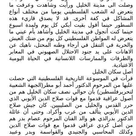
وصلت الى مدينة الخليل ورأيت وشاهدت وعرفت ما
يتعرض له الشعب الفلسطيني يوميا من مختلف أنواع
المشاكل في كفة أخرى. قد لا يصدق قاريء هذه
السطور حينما أقول بقيت أبكي كل يوم ولمدة اسبوع
حينما كنت أتجول في مدينة الخليل وأشاهد بأم عيني ما
يتعرض له المواطن الفلسطيني كل يوم من ضنك العيش
والحرية في التنقل في أرجاء وطنه المحتل، ناهيك عن
الاهانات على يد جنود الاحتلال الصهيوني في المعابر
والطرقات والممارسات اللانسانية في الحياة اليومية
الاعتيادية.
أصل سكان الخليل
قرأت في الموسوعة التاريخية الفلسطينية التي حصلت
عليها من المرحوم الدكتور أحمد أبو مطر(الجبهة الشعبية
لتحريرفلسطين) بأن حوالي نصف سكان الخليل هم من
أصول عراقية قدموا مع قوات صلاح الدين الأيوبي الذي
حرر القدس والخليل من الصليبيين. كان جيش صلاح
الدين الأيوبي يتألف من عرب وأكراد. وحتى أن عائلة
الدكتور بدرالذي هو والد الفنان المرحوم عصام بدر هم
من أصل كردي عراقي قدموا مع قوات صلاح الدين
وكذلك المحاسبي والجنيدي والقواسمة وبدر وعبيد