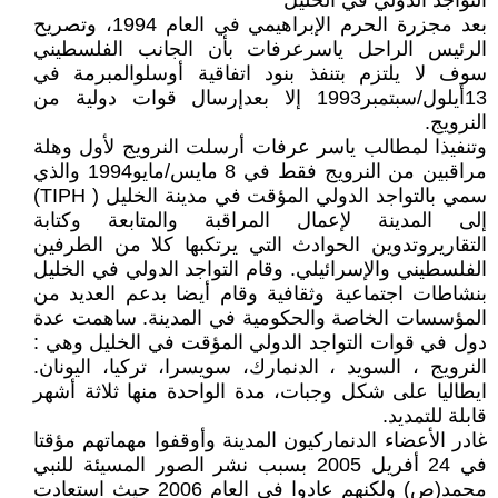
التواجد الدولي في الخليل
بعد مجزرة الحرم الإبراهيمي في العام 1994، وتصريح
الرئيس الراحل ياسرعرفات بأن الجانب الفلسطيني
سوف لا يلتزم بتنفذ بنود اتفاقية أوسلوالمبرمة في
13أيلول/سبتمبر1993 إلا بعدإرسال قوات دولية من
النرويج.
وتنفيذا لمطالب ياسر عرفات أرسلت النرويج لأول وهلة
مراقبين من النرويج فقط في 8 مايس/مايو1994 والذي
سمي بالتواجد الدولي المؤقت في مدينة الخليل ( TIPH)‏
إلى المدينة لإعمال المراقبة والمتابعة وكتابة
التقاريروتدوين الحوادث التي يرتكبها كلا من الطرفين
الفلسطيني والإسرائيلي. وقام التواجد الدولي في الخليل
بنشاطات اجتماعية وثقافية وقام أيضا بدعم العديد من
المؤسسات الخاصة والحكومية في المدينة. ساهمت عدة
دول في قوات التواجد الدولي المؤقت في الخليل وهي :
النرويج ، السويد ، الدنمارك، سويسرا، تركيا، اليونان.
ايطاليا على شكل وجبات، مدة الواحدة منها ثلاثة أشهر
قابلة للتمديد.
غادر الأعضاء الدنماركيون المدينة وأوقفوا مهماتهم مؤقتا
في 24 أفريل 2005 بسبب نشر الصور المسيئة للنبي
محمد(ص) ولكنهم عادوا في العام 2006 حيث استعادت