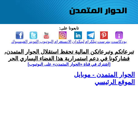
تابعونا على:
بودكاست
بنترست
تيلكرام
لينكدإن
الانستغرام
اليوتيوب
التويتر
الفيسبوك
تبرعاتكم وتبرعاتكن المالية تحفظ استقلال الحوار المتمدن،
فشاركونا في دعم استمرارية هذا الفضاء اليساري الحر
[اشترك في قناة ‫«الحوار المتمدن» على اليوتيوب]
الحوار المتمدن - موبايل
الموقع الرئيسي