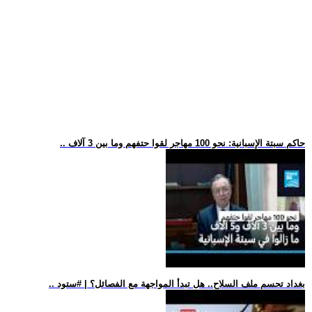
.. حاكم سبتة الإسبانية: نحو 100 مهاجر لقوا حتفهم وما بين 3 آلاف
.. بغداد تحسم ملف السلاح.. هل تبدأ المواجهة مع الفصائل؟ | #ستود