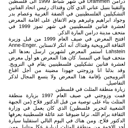
درامن Drammen في شهر شباط 1999 الى فلسطين
والتقينا بنبيل عناني الذي كان وقتذاك رئيس اتحاد الفنانين
التشكيليين الفلسطينيين في الضفة الغربية وعصام بدر
وجواد ابراهيم وغيرهم وتم الاتفاق على اقامة المعرض
لعشرة فنانين فلسطينيين في شهر تموز 1999 في
متحف مدينة درامن المارة الذكر.
افتتح المعرض في صيف العام 1999 من قبل وزيرة
الثقافة النرويحية وقتذاك آنه انكر لانستاين .Anne-Enger
Lahstein استمر المعرض لشهرين ارسل بعدها الى
متحف فيينا في النمسا. كان هذا المعرض هو أول معرض
لعشرة فنانين تشكيليين فلسطينيين يقام في النرويج.
وقد بذلنا انا وزوجتي جهودا مضينة من أجل اقناع
النروييجين بإقامة هذا المعرض ولا يتسع المجال لذكر
التفاصيل.
زيارة منطقة المثلث في فلسطين
قمت وزوجتي في صيف العام 1997 بزيارة منطقة
المثلث بناء على توصية من قبل الدكتور فلاح (من الجبهة
الشعبية لتحرير فلسطين) الذي كان يعمل في وزارة
الثقافة برام الله. نزلنا ضيوفنا عند عائلة فلسطينية يعرفها
الدكتور فلاح. ومن هناك في اليوم التالي استقلينا سيارة
أحد الاخوة من منطقة المثلث لزيارة عكا ونتانيا. ومن