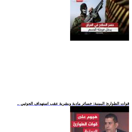
.. قوات الطوارئ اليمنية: خسائر مادية وبشرية عقب استهداف الحوثيي