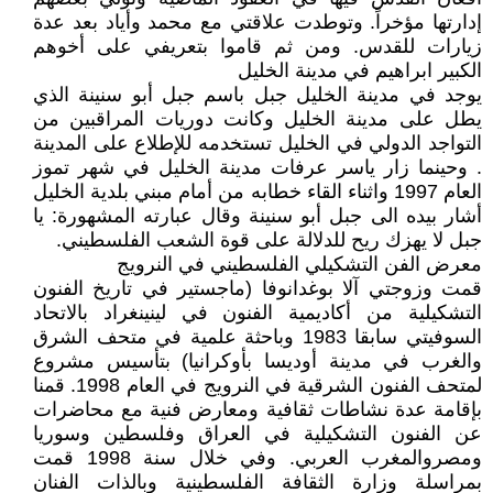
إدارتها مؤخراً. وتوطدت علاقتي مع محمد وأياد بعد عدة
زيارات للقدس. ومن ثم قاموا بتعريفي على أخوهم
الكبير ابراهيم في مدينة الخليل
يوجد في مدينة الخليل جبل باسم جبل أبو سنينة الذي
يطل على مدينة الخليل وكانت دوريات المراقبين من
التواجد الدولي في الخليل تستخدمه للإطلاع على المدينة
. وحينما زار ياسر عرفات مدينة الخليل في شهر تموز
العام 1997 واثناء القاء خطابه من أمام مبني بلدية الخليل
أشار بيده الى جبل أبو سنينة وقال عبارته المشهورة: يا
جبل لا يهزك ريح للدلالة على قوة الشعب الفلسطيني.
معرض الفن التشكيلي الفلسطيني في النرويج
قمت وزوجتي آلا بوغدانوفا (ماجستير في تاريخ الفنون
التشكيلية من أكاديمية الفنون في لينينغراد بالاتحاد
السوفيتي سابقا 1983 وباحثة علمية في متحف الشرق
والغرب في مدينة أوديسا بأوكرانيا) بتأسيس مشروع
لمتحف الفنون الشرقية في النرويج في العام 1998. قمنا
بإقامة عدة نشاطات ثقافية ومعارض فنية مع محاضرات
عن الفنون التشكيلية في العراق وفلسطين وسوريا
ومصروالمغرب العربي. وفي خلال سنة 1998 قمت
بمراسلة وزارة الثقافة الفلسطينية وبالذات الفنان