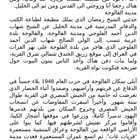
هناك رجعنا أنا وزوجتي الى القدس ومن ثم الى الخليل.
مدينة الفالوجة
حدثني الشيخ رمضان الذي يملك مطبعة لطباعة الكتب
والدفاتر المدرسية في مدينة الخليل عن الشيخ شهاب
الدين أحمد الفلوجي ومدينة الفالوجة. والفالوجة بلدة
عربية تنسب إلى الولي الصالح شهاب الدين أحمد
الفلوجي الذي هاجر من بلدة الفلوجة على نهر الفرات
في العراق إلى موقع زريق الخندق شمالي شرق القرية،
ولما مات دفن هناك وأخذ الناس يبنون البيوت حول
ضريحه فتكونت نواة القرية.
أبلى سكان الفالوجة في حرب العام 1948 بلاء حسناً في
الدفاع عن قريتهم وأراضيهم، وصمدوا أثناء الحصار الذي
تعرضت له حامية من الجيش المصري في القرية طوال
ستة شهور. وأخيراً اسفرت المفاوضات عن انسحاب
الجيش المصري وخروج السكان من بلدتهم فدمرها
اليهود تدميراً كاملاً، وزرعوا في موقعها أشجار الكينا،
وأقاموا مركز تفتيش لشرطتهم فيها. كما بنوا على
الأراضي الواقعة بين الفالوجة وعراق المنشية مستعمرة
“قريات غات”. ثم اتسع عمران المستعمرة فغدت مدينة