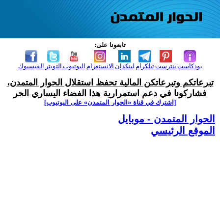
تابعونا على:
بودكاست
بنترست
تيلكرام
لينكدإن
الانستغرام
اليوتيوب
التويتر
الفيسبوك
تبرعاتكم وتبرعاتكن المالية تحفظ استقلال الحوار المتمدن،
فشاركونا في دعم استمرارية هذا الفضاء اليساري الحر
[اشترك في قناة ‫«الحوار المتمدن» على اليوتيوب]
الحوار المتمدن - موبايل
الموقع الرئيسي