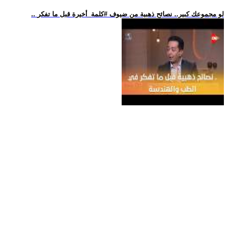
.. لو مجموعك كبير.. نصائح ذهبية من ضيوف #كلمة_أخيرة قبل ما تفكر