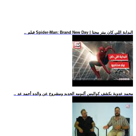
.. فيلم Spider-Man: Brand New Day | البداية اللي كان بيتر محتا
.. محمد عدوية يكشف كواليس ألبومه الجديد ومشروع عن والده أحمد عد