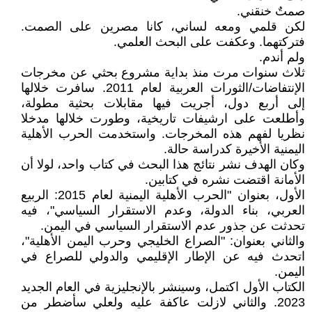
صمتٌ خنقني.
لكن قلمي ومعه لساني، كانا مصرين على الصمت.
فتركتهما. وعكفت على البحث العلمي.
ولم أندم.
ثلاث سنوات مرت منذ بداية مشروع بحثي عن مخرجات
الإنتفاضات/الثورات العربية لعام 2011. سافرت خلالها
إلى أربع دول، أجريت فيها مقابلات بحثية مطولة،
وأطلعت على ارشيفات تاريخية، وطورت خلالها مدخلا
نظريا لفهم هذه المخرجات. واستخدمت الحرب الأهلية
اليمنية الأخيرة كدراسة حالة.
وكان الهدف نشر نتائج هذا البحث في كتاب واحد، لولا أن
الأمانة اقتضت نشره في كتابين.
الأول، بعنوان "الحرب الأهلية اليمنية لعام 2015: الربيع
العربي، بناء الدولة، وعدم الاستقرار السياسي"، فيه
تحدثت عن جذور عدم الاستقرار السياسي في اليمن.
والثاني بعنوان: "الصراع الخليجي وحرب اليمن الأهلية"،
اتحدث فيه عن الإطار الإقليمي والدولي للصراع في
اليمن.
الكتاب الأول اكتمل، وسينشر بالإنجليزية في العام الجديد
2023. والثاني لازلت عاكفة عليه ولعلي سأضطر من