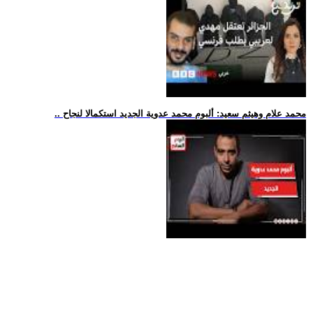
.. محمد علام وهيثم سعيد: ألبوم محمد عدوية الجديد استكمالا لنجاح