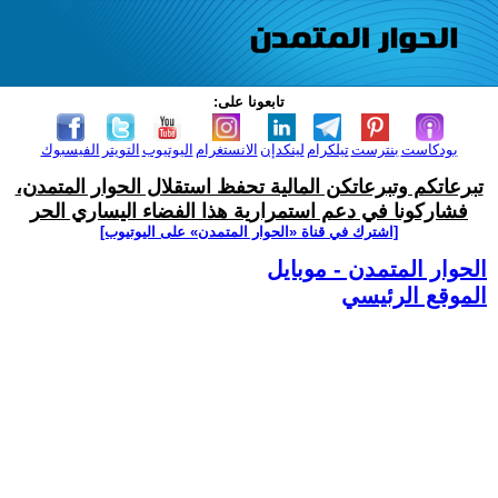
تابعونا على:
بودكاست
بنترست
تيلكرام
لينكدإن
الانستغرام
اليوتيوب
التويتر
الفيسبوك
تبرعاتكم وتبرعاتكن المالية تحفظ استقلال الحوار المتمدن،
فشاركونا في دعم استمرارية هذا الفضاء اليساري الحر
[اشترك في قناة ‫«الحوار المتمدن» على اليوتيوب]
الحوار المتمدن - موبايل
الموقع الرئيسي