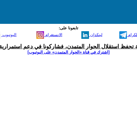
تابعونا على:
لكرام
لينكدإن
الانستغرام
اليوتيوب
ية تحفظ استقلال الحوار المتمدن، فشاركونا في دعم استمرارية 
[اشترك في قناة ‫«الحوار المتمدن» على اليوتيوب]