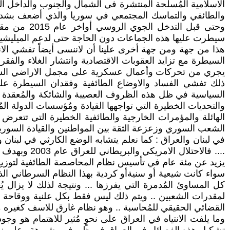
الاسلامية المُسلحة المنتشرة في الشمال والجنوب والداخل الس
وحتى قبل ا
سيطرت عليها هذه الجماعات دون الحاجة حتى لدعم الميليشيات 
هذا من جهة ومن جهة أخرى علينا أن لاننسى أيضاً تفشي الان
السيطرة مع تزايد العقوبات الاقتصادية وانتشار الغلاء والفقر
يجري من تحركات وأعمال عسكرية على مجمل الاراضي السورية 
ذلك تفشي الفساد والاوضاع الطائفية وفقدان السيطرة على ا
السياسية في ظل هذه الظروف العصيبة والشائكة والمُعقدة
والتحديات الخطيرة التي تواجهها القيادة ومُؤسسات الدولة ا
الهائلة والمؤمرات الخارجية والطائفية الخطيرة التي تتعر
الشعب السوري وزعزعة الثقة بين المواطنين والقيادة السورية
في لبنان والعراق : كما نعلم يتشابه الوضع الكارثي في لبنا
.... فالاحت
يزيد عن مئة عام في تأسيس نظام المحاصصة الطائفية لتوزيع ال
سواء كانت شيعية أو سنيةأو كردية بهذا النظام السرطاني ال
كل المساوئ المُدمرة التي يفرزها ... ونتيجة لذلك لا يزال 
لمقدرات الشعبين .. ويتم ذلك ليس فقط بكل علنية ووقاحة و
القضائي الحقيقي للمُحاسبة .. وهو نظام غارق للاسف كغيره من 
وما يلفت الانتياه في العراق على نحوٍ مُثير للاهتمام هو وج