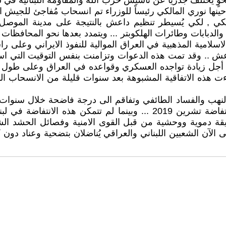
ً )وكان حينها نوري المالكي رئيساً للوزراء تم انسحاب مُفاجئ ل
الكي , لكي يُسيطر تنظيم داعش بالنتيجة على مدينة الموص
لدبابات وطائرات الهلكوبتر ... ويتمدد بعدها نحو المحافظا
الاسلامية المذهبية في العراق الموالية للنفوذ الايراني وعل
. وقد تمت هذه الدعوات وتزامنت بنفس التوقيت التي استغل به
ل زيادة تواجده العسكري وقواعده في العراق وعلى طول الح
قية برئاسة نوري المالكي عام 2014 .. وقد جاءت هذه الاتفاقية المشبوهة بعد سنوات ق
هب والفساد الطائفي وتفاقم الى درجة فاضحة خلال سنوات العق
الانتفاضة الغاضبة .. بما عرف في كلٍ من لبنان والعراق بانتفاضة تشرين 19
طريقة دموية ووحشية من قبل القوى الامنية وفصائل الحشد ا
 الى الآن الشعبين اللبناني والعراقي يُناضلان بتضحية وعناد 