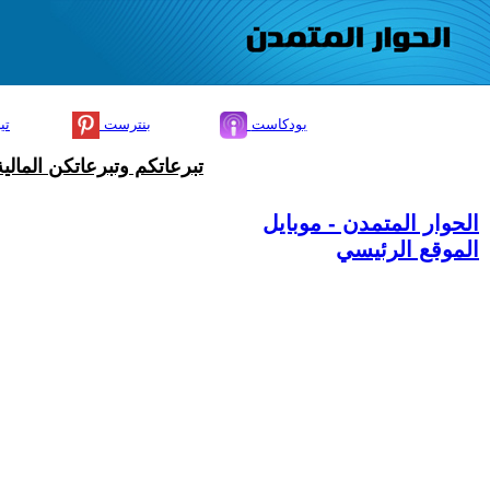
بودكاست
بنترست
تي
تبرعاتكم وتبرعاتكن المال
الحوار المتمدن - موبايل
الموقع الرئيسي