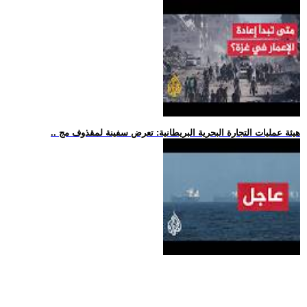
.. هيئة عمليات التجارة البحرية البريطانية: تعرض سفينة لمقذوف مج