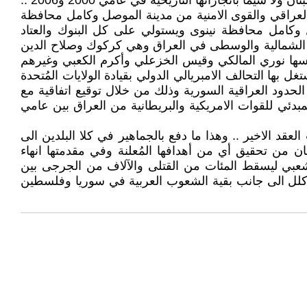
تشكيل هذه الفصائل في العراق في ظروف مشبوهة وعلى نحوٍ يختلف جذرياً عن تأسيس حزب الله والمقاومة اللبنانية في لبنان ولا سيما بانجازاتها التاريخية في عامي 2000 و2006 ..
لجيش العراقي والقوى الامنية من مدينة الموصل وكامل محافظة
ل وكامل محافظة نينوى ويستولي على كل البنوك والعتاد
ت الشمالية والوسطى في العراق وهي كركوك وصلاح الدين
ى راسها نوري المالكي وقيس الخزعلي وأكرم الكعبي وغيرهم
ا التحالف الامبريالي الدولي بقيادة الولايات المُتحدة
دود العراقية السورية وذلك من خلال توقيع اتفاقية مع
ليلة من الانسحاب المبدئي للقوات الامريكية والبريطانية من العراق بين عامي
د الاخير .. وهذا ما دفع بالجماهير في كلا البلدين الى
20 ... وبينما لم تتمكن هذه الانتفاضة في لبنان من تحقيق أي من أهدافها المُعلنة وفي مقدمتها انهاء
لشعبي ليسقط المئات من القتلى والآلاف من الجرجى بين
دون كلل الى جانب بقية الشعوب العربية في سوريا وفلسطين