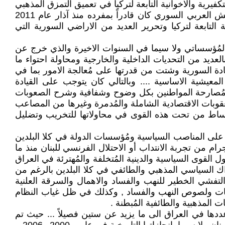
رية والاخوانية التابعة لتركيا في تعميق التمزق المذهبي
والطائفي والتماسك المجتمعي في سوريا والذي أضعف بشدة من قدرة النظام على الامساك بزمام الامور , رغم ان الجيش العربي السوري كان قادراً بمفرده منذ آذار عام 2011
ت العميلة المُسلحة التابعة لتركيا وتحرير العديد من الاراضي السورية التي
المُؤسساتي ولا سيما في السنوات الاخيرة والذي خرج عن
لعديد من التحديات الداخلية والخارجية ومحاولة احتواء ما
دة السورية وشتت من قدرتها على مُعالجة الامور بما في
معيشية الاساسية .... وبالتالي كان يتوجب على القيادة
 مُصارحة المواطنين بكل وضوح وشفافية وشرح الصعوبات
قوبات الاقتصادية الشاملة والمُدمرة وغيرها من المصاعب
لبساط من تحت هذه القوى في محاولاتها للتخريب وتضليل
ة على المناصب السياسية ومُؤسسات الدولة في كلا البلدين
, استفاد بكل وقاحة وإجرام من تجربة الانتداب أو الاحتلال الفرنسي للبنان منذ ما
القوى السياسية والدينية المُتخلفة والمُهترئة في العراق
اك السياسي المذهبي والطائفي في كلا البلدين بالرغم من
 التفشي الخطير للنهب والفساد والاهمال والسرقة العلنية
افيات ولصوص النهب والفساد , وكذلك في ظل غياب النظام
المذهبية والطائفية المُبطنة .
 عددها في العراق الى ما يزيد عن ستين فصيلاً ... حيث تم