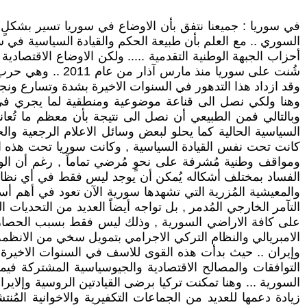
في سوريا : جميعنا نتفق بأن الاوضاع في سوريا تسير بشكلٍ ك
أحزاب الجبهة الوطنية التقدمية ..... ولكن الاوضاع الاقتصادية
شُنت على سوريا م
وقد ازداد هذا التدهور في السنوات الاخيرة بشدة وتسارع ونجح
وهنا ولكي نصل الى قناعة موضوعية ومنطقية لما يجري في سور
وبالتالي فمن الطبيعي أن نصل الى نتيجة بأن معظم ما تُعا
كانت تحت نفس القيادة السياسية , وكانت سوريا تحت هذه ال
ومواقف وطنية مُشرفة على نحوٍ مُرضي تماماً , رغم أن الوض
الفساد بمختلف أشكاله يُمكن أن يوجد ليس فقط في أي نظام س
والمعيشية المُزرية التي تشهدها سورية الآن تعود في أهم أس
التآمر الخارجي المُدمر , بل تواجه أيضاً العديد من التحديات
على كافة الاراضي السورية , وذلك ليس فقط بسبب الحصار الس
الامبريالي والنظام التركي الاجرامي بتمويل سخي من الانظمة ا
وإيران .. حيث بدأت هذه القوى للاسف في السنوات الاخيرة 
التوافقات والمصالح الاقتصادية والجيوسياسية المشتركة فيما
السورية ... وهنا تمكنت تركيا برضى القيادتين الروسية وإلا
زيادة دعمها للعديد من الجماعات التكفيرية والاخوانية ال