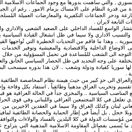
وري , والتي ساهمت بدورها مع وجود الجماعات الاسلامية التكفي
لتدخل الجوي الروسي أواخر عام 2015 من مقارعة ودحر الجماعات التكفيرية والمعارضا
التابعة لايران .
تشار الواسع للفساد الداخلي على الصعيد الشعبي والاداري و
 والتسيب الاداري ولا سيما في ظل انشغال القيادة السياسية با
.. وهذا ما فاقم من التحديات الخطيرة التي تُواجهها القيا
لاوضاع الداخلية والاقتصادية والمعيشية وتوفير الخدمات ال
 التوجه الى الشعب للمُساعدة في تحمل المسؤولية من خلال
لمُختلفة على وجه التحديد في ظل الحصار السياسي الخانق والع
ض لها سوريا كقيادة ودولة وشعب .. لان هذا بدوره سيسحب ا
 .
ن والعراق الى حدٍ كبير من حيث هيمنة نظام المحاصصة الطائفي
لال الامريكي والبريطاني للعراق عام 2003 وبهدف تقسيم وتخريب العراق مذهبياً وطائفياً 
مناصب السياسية .. والمخزي جداً في الحالة العراقية هو قبول 
ذي تغلغل في كلا المجتمعين العراقي واللبناني وفي قوى الحر
يُعاني لبنان وكذلك العراق ولا سيما في العقدين الاخيرين من
بلا خجل , بل أيضاً في إطار الحماية والحصانة الطائفية لم
مُؤسسات الدولة في كلا البلدين بالفساد والولاءات والتوافقات 
ود ما يُسمى بفصائل المقاومة الاسلامية المذهبية التي يتراوح