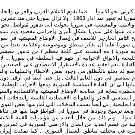
ارثي نحو الاسوأ ... فيما يقوم الاعلام الغربي والعربي والخ
 والامنية والمعيشية في سوريا تحولت الى تدهور مُتواصل نحو ال
نذ مارس آذار من عام 2011 .. وهي حرب تم شنها على سوريا بشكلٍ تآمري وإجرامي م
 التآمر الخارجي للاسف في إيصال الاوضاع المعيشية في سوريا 
يا علينا أن نفكر بمنطق وموضوعية وعقلانية بعيداً عن الغض
نيه سوريا ( مع التشديد على كلمة معظم ) من تدهور معيشي 
قيادة تنعم لعقود عديدة بالاستقرار الاقتصادي على الصعيدي
ع لم يخلو بالمُطلق من وجود بعض الاخطاء والسلبيات والفسا
ياسي في دول العالم الثالث , بل حتى أيضاً في أرقى دول الع
بابها الى أن القيادة السياسية السورية ومعها الاحزاب الوطن
 الخطيرة للغاية في معالجة الاوضاع المعيشية والاقتصادية وال
ياسي الجائر والعقوبات الاقتصادية القاسية والتدخلات العس
لخليجية , بل أيضاً بسبب التدخلات التي تُمارسها بعض القوى ال
وبعد ترسيخ وجودها في سوريا في التواطؤ فيما بينها في تفا
 بينها .. وتم ذلك من خلال العديد من مُؤتمرات القمة الثلاث
يرانية من قضم العديد من المدن والاراضي السورية في عفرين 
مُنتشرة في مختلف مناطق الشمال السوري .. كما تمكنت إيران