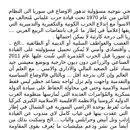
ليجي بتوجيه مسؤولية تدهور الاوضاع في سوريا الى النظام
السوري .. مع العلم بأن طبيعة الحكم والقيادة السياسية في سوريا لم تتغير منذ آذار 1963 , ولا تزال سوريا حتى منذ تشرين الثاني من عام 1970 تحت قيادة حزب علماني مُتحالف مع
اسوأ مع اندلاع الحرب الكونية والتكفيرية والتدميرية التي
قصود وتم تسويقها إعلامياً في إطار ما عُرف بانتفاضات الربيع العربي ....
الى درجة كارثية لا يمكن احتمالها .
ب والعواطف السلبية أو الدينية أو الطائفية ...الخ ..
وأقتصادي وأمني لا يُمكن تحميل مسؤوليته على القيادة
السياسية الحالية كما يحلو لبعض وسائل الاعلام الرجعية والخليجية والابواق الاخوانية أن تتهم فيه السلطة في سوريا ... لان سوريا قبل الحرب المُدمرة التي شُنت عليها عام 2011
ن الصناعي والزراعي دون ديون خارجية وبوضع معيشي جيد
د على الصعيد المالي والاداري والامني .. مع العلم أن
الم وإن كان بدرجة أقل ... وبالتالي فالاوضاع السياسية
ية والتقدمية واجهت ولم تزل تُواجه بتصاعد خطير ليس فقط
سياسية والامنية وحتى في محاولة الحفاظ على سيادة الدولة
كرية والمُؤامرات العديدة التي تُمارسها منظومة الغرب
دولية كروسيا والانظمة الاقليمية الاسلامية الكبرى كتركيا
همات تُفرط بوحدة الاراضي السورية في الشمال في إطار
ية التي عقدت بينها في غياب كامل لاي مندوب عن القيادة
وإدلب وتل أبيض وجرابلس والباب ....الخ وتمكنت بذلك من
 أيضاً من نشر ودعم ميليشيات ما يُعرف بقوى المقاومة