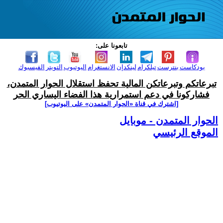
تابعونا على:
بودكاست
بنترست
تيلكرام
لينكدإن
الانستغرام
اليوتيوب
التويتر
الفيسبوك
تبرعاتكم وتبرعاتكن المالية تحفظ استقلال الحوار المتمدن،
فشاركونا في دعم استمرارية هذا الفضاء اليساري الحر
[اشترك في قناة ‫«الحوار المتمدن» على اليوتيوب]
الحوار المتمدن - موبايل
الموقع الرئيسي