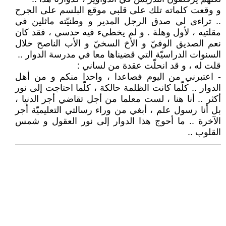
و وقعت كلماته تلك على قلبي موقع البلسم على الجرح
.. تراءى لي صدق الرجل المدير و وطنيّته ماثلين في
مقلتيه ، لأول وهلة . و لم يخطيء فيه حدسي ، فقد كان
نعم الصديق الوفيّ و الأخ السخيّ و الأب الناصح خلال
السنوات الدراسيّة التي قضيناها معا في مدرسة الدوار ..
قلت له ، و قد انحلّت عقدة من لساني :
- اعتبرني من اليوم فصاعدا ، واحدا منكم و من أهل
الدوار .. كلّما كانت الظلمة حالكة ، كلّما احتاجت إلى نور
أكثر .. أنا هنا ، لست معلما من أجل تقاضي أجر الدنيا ،
بل أنا رسول علم ، أبغي من وراء رسالتي التعليميّة أجر
الآخرة .. ما أحوج هذا الدوار إلى نور العقول و شمس
القلوب ..