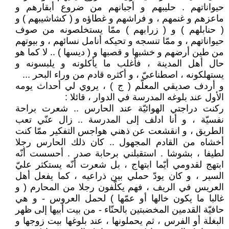
حيواناتهم . حليبهم و أجبانهم من ضروع أبقارهم و
ماعزهم و غنمهم ، و فراشهم و غطاؤه و ( كشاشيبهم ) و
( حنابلهم ) و ( زرابهم ) ممّا يستخلصونه من صوف
حيواناتهم ، و ممّا تنسجه و تحيكه أنامل نسائهم ، و بيوتهم
من طين أرضهم و خشبها و قصبها و ( ديسها ) .. لا كما هو
حال أهل المدينة ، فأغلب ما يأكلونه و يلبسونه و
يستهلكونه ، اصطناعيّ ، و أكثره قادم من وراء البحر ...
و أردف صديقي المعلّم ( ج ) ، يروي لي أحداث يومه
الأول عند بلوغه المدرسة في الدوار ، قائلا :
ركنت دراجتي الهوائيّة عند الحارس .. شعرت براحة
نفسيّة ، و أنا ادلف إلى المدرسة .. زال عنّي تعب
الطريق ، و انقشعت عن ذهني هواجس التفكير ممّا كنت
أخشاه من القادم المجهول .. كان ذلك الحارس رجلا
لطيفا ، بشوشا . استقبلني برحابة صدر . أحسست أنّه
ابتهج لقدومي أيّما ابتهاج ، بل شعرت أنّه يستكثر عليّ
السير ، و كان يودّ حملي بين ذراعيه ، كما يفعل أهل
العريس في الريف ، فهم يكلّفون رجلا من المحارم ( و
غالبا ما يكون خالها أو عمّها ) لحمل العروس - و هي
حافيّة القدمين المخضبتين بالحنّاء - من بيت أبيها إلى ظهر
البغلة أو الفرس ، ثم يحملونها ، عند بلوغها بيت زوجها و