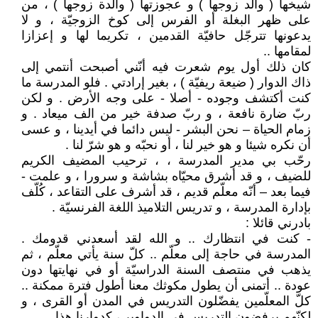
شيخها ( والد زوجها ) و عجوزتها ( والدة زوجها ) ، من
على ظهر البغلة أو الفرس إلى كوخ الزوجيّة ، و لا
يدعونها تترجّل حافيّة القدمين ، تكريما لها و إعزازا
لمقامها ..
كان ذلك أول يوم شعرت فيه أنّني أصبحت أنتمي إلى
ذاك الدوار ( ضيعة ريفيّة ) ، بغير إرادتي . فلو المدرسة ما
كنت أكتشف وجوده - أصلا - على وجه الأرض . و لكن
ربّ ضارة نافعة ، و ربّ صدفة خير من الف ميعاد . و
زمام الحياة – نحن البشر - ليس دائما في أيدينا ، و عسى
أن نكره شيئا و هو خير لنا ، أو نحبّه و هو شرّ لنا .
رحّب بي مدير المدرسة ، ، ترحيب المضيف الكريم
للضيف ، و قد أشرق محيّاه بشاشة و سرورا ، و علمت -
فيما بعد – أنّه معلّم قديم ، قد أشرف على التقاعد ، كُلّف
بإدارة المدرسة ، و تدريس التلاميذ اللغة الفرنسيّة .
بادرني قائلا :
- كنت في انتظارك .. و الله لقد أسعدني قدومك .
المدرسة في حاجة إلى معلّم .. كلّ سنة يأتي معلّم ، ثم
يذهب في منتصف السنة الدراسيّة أو في نهايتها دون
عودة .. أتمنى أن يطول مكوثك معنا أطول فترة ممكنة ..
كلّ المعلّمين يفضّلون التدريس في المدن أو القرى ، و
لكنّهم يرفضون التدريس في الدواوير ، كدوارنا هذا ..