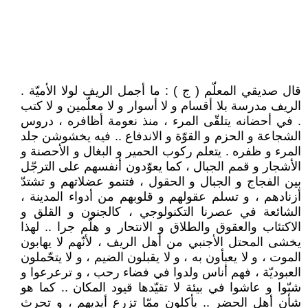
قال صديقي المعلّم ( ج ) : ما أجمل الريف لولا الأميّة .
الريف مدرسة بلا أقسام و لا أسوار و لا معلّمين و لا كتب
. في أحضانه يتلقّى المرء ، منذ نعومة أظافره ، دروس
الشجاعة و الحزم و القوّة و الاندفاع .. فيه يخشوشن جلد
المرء و ظفره . يتعلم ركوب الحمير و البغال و الأحصنة و
الأشجار و قمم الجبال ، كما يعوّدون أنفسهم على الترجّل
بين الفجاج و الجبال و الحقول ، فتنمو عضلاتهم و تشتدّ
أزنادهم ، و تسلم عقولهم و قلوبهم من أدواء المدينة ،
الشائعة في عصرنا التكنولوجي ، كالجنون و القلق و
الاكتئاب والعقوق والطلاق و الانتحار و هلّم جرا .. لهذا
يخشى المحتل الأجنبي من أهل الريف ، لأنّهم لا يهابون
الموت ، و لا يعبأون به ، و لا يقبلون الضيم ، و لا يتحّملون
العبوديّة ، فهم أناس ولدوا في فضاء رحب ، و ترعرعوا و
شبّوا و عاشوا في بيئة لا تقيّدها قيود المكان .. كما هو
شأن أهل الحضر .. يأكلون ممّا تزرع أيديهم ، و تحرث