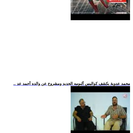
.. محمد عدوية يكشف كواليس ألبومه الجديد ومشروع عن والده أحمد عد