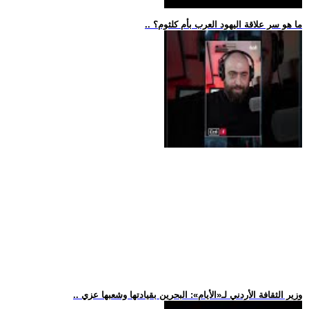
.. ما هو سر علاقة اليهود العرب بأم كلثوم؟
.. وزير الثقافة الأردني لـ«الأيام»: البحرين بقيادتها وشعبها عزي