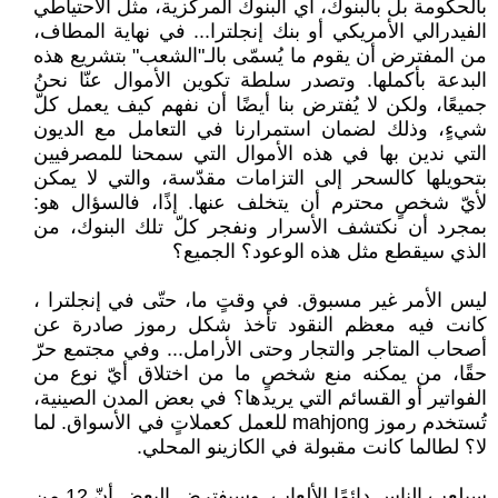
بالحكومة بل بالبنوك، أي البنوك ‏المركزية، مثل الاحتياطي
الفيدرالي الأمريكي أو بنك إنجلترا... في نهاية المطاف،
من ‏المفترض أن يقوم ما يُسمّى بالـ"الشعب" بتشريع هذه
البدعة بأكملها. وتصدر سلطة تكوين ‏الأموال عنّا نحنُ
جميعًا، ولكن لا يُفترض بنا أيضًا أن نفهم كيف يعمل كلّ
شيءٍ، وذلك ‏لضمان استمرارنا في التعامل مع الديون
التي ندين بها في هذه الأموال التي سمحنا ‏للمصرفيين
بتحويلها كالسحر إلى التزامات مقدّسة، والتي لا يمكن
لأيّ شخصٍ محترم أن ‏يتخلف عنها. إذًا، فالسؤال هو:
بمجرد أن نكتشف الأسرار ونفجر كلّ تلك البنوك، من
الذي ‏سيقطع مثل هذه الوعود؟ الجميع؟
ليس الأمر غير مسبوق. في وقتٍ ما، حتّى في إنجلترا ،
كانت فيه معظم النقود تأخذ شكل ‏رموز صادرة عن
أصحاب المتاجر والتجار وحتى الأرامل... وفي مجتمع حرّ
حقًا، من يمكنه ‏منع شخصٍ ما من اختلاق أيّ نوع من
الفواتير أو القسائم التي يريدها؟ في بعض المدن ‏الصينية،
تُستخدم رموز ‏mahjong‏ للعمل كعملاتٍ في الأسواق. لما
لا؟ لطالما كانت مقبولة ‏في الكازينو المحلي.‏
سيلعب الناس دائمًا الألعاب. وسيفترض البعض أنّ 12 من