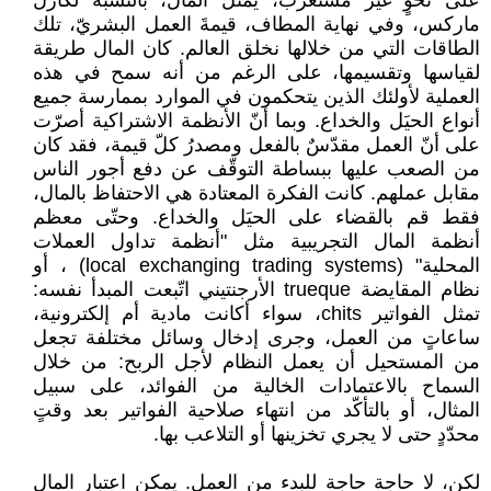
على نحوٍ غير مستغرَب، يمثّل المال، بالنسبة لكارل
ماركس، وفي نهاية المطاف، قيمةَ العمل ‏البشريّ، تلك
الطاقات التي من خلالها نخلق العالم. كان المال طريقة
لقياسها وتقسيمها، على ‏الرغم من أنه سمح في هذه
العملية لأولئك الذين يتحكمون في الموارد بممارسة جميع
أنواع ‏الحيَل والخداع. وبما أنّ الأنظمة الاشتراكية أصرّت
على أنّ العمل مقدّسٌ بالفعل ومصدرُ كلّ ‏قيمة، فقد كان
من الصعب عليها ببساطة التوقّف عن دفع أجور الناس
مقابل عملهم. كانت ‏الفكرة المعتادة هي الاحتفاظ بالمال،
فقط قم بالقضاء على الحيَل والخداع. وحتّى معظم
أنظمة ‏المال التجريبية مثل "أنظمة تداول العملات
المحلية" (‏local exchanging trading systems‏) ، ‏أو
نظام المقايضة ‏trueque‏ الأرجنتيني اتّبعت المبدأ نفسه:
تمثل الفواتير ‏chits، سواء أكانت ‏مادية أم إلكترونية،
ساعاتٍ من العمل، وجرى إدخال وسائل مختلفة تجعل
من المستحيل أن ‏يعمل النظام لأجل الربح: من خلال
السماح بالاعتمادات الخالية من الفوائد، على سبيل
‏المثال، أو بالتأكّد من انتهاء صلاحية الفواتير بعد وقتٍ
محدّدٍ حتى لا يجري تخزينها أو ‏التلاعب بها.‏
لكن، لا حاجة حاجة للبدء من العمل. يمكن اعتبار المال