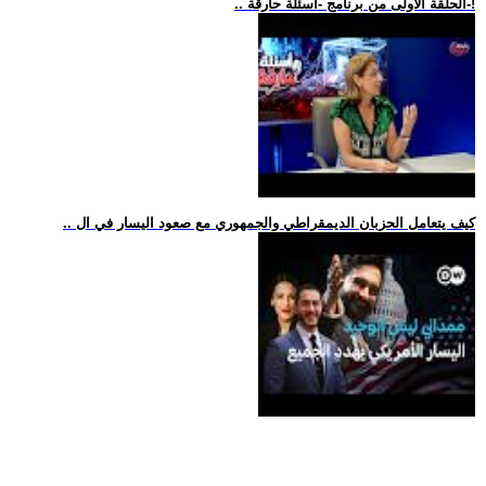
.. الحلقة الأولى من برنامج -أسئلة حارقة-!
.. كيف يتعامل الحزبان الديمقراطي والجمهوري مع صعود اليسار في ال