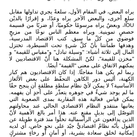
يراه البعض، في المقام الأول، سلعةً يجري تداولها مقابل
سلعٍ أخرى، والبعض الآخر يراه وعدًا، ‏و إقرارًا بالديْن
‏IOU، وبعضٌ يراه مرسومًا حكوميًا، أو ضربًا من قسيمة
حصصٍ تموينية. ويراه ‏معظم الناس نوعًا من مزيجٍ
فوضوي من كلّ ما سبق. كتب الاقتصاد المدرسية،
وهدفها ‏طمأنتنا بأنّ كلَّ شيءٍ تحت السيطرة، تختزل
المال إلى ثلاثة أشياء: "وسيلة تبادل" و"مقياس ‏للقيمة" و
"مخزن للقيمة". لكنّ المشكلة هنا أنّ الاقتصاديين لا
يمكنهم الاتفاق على معنى ‏‏"القيمة" أيضًا.‏
ربما لم يكن هذا مفاجئًا. إذا كان الاقتصاديون هم كبار
الكهنة، أليس دور الكاهن التحفّظ على ‏بعض الألغاز
الأساسية؟ لا يمكن لأيّ نظام سلطةٍ مطلقةٍ أن ينجح حقًا
ما لم يوجد شيءٌ في ‏جوهره يتعذّر على أحدٍ أن يفهمه.
يمكن قياس فعالية هذه المقاربة بمدى الصعوبة التي
يعانيها ‏منتقدو النظام الاقتصادي الحالي عند محاولتهم
التوصّل إلى بديلٍ مقنعٍ عنه. هذا أمر بالغ ‏الأهمية لأنّ
الذين يدافعون عن الرأسمالية تخلّوا منذ فترة طويلة عن
القول بأنّه نظامٌ اقتصاديٌّ ‏جيّد على نحوٍ خاص، أي لديه
إمكانية لخلق سعادة بشرية، أو أمانٍ أو رخاءٍ مشتركٍ