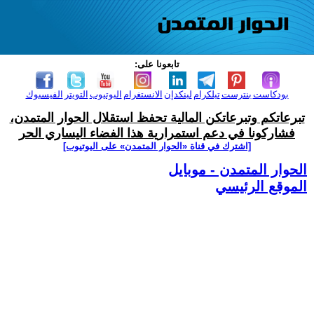
تابعونا على:
بودكاست
بنترست
تيلكرام
لينكدإن
الانستغرام
اليوتيوب
التويتر
الفيسبوك
تبرعاتكم وتبرعاتكن المالية تحفظ استقلال الحوار المتمدن،
فشاركونا في دعم استمرارية هذا الفضاء اليساري الحر
[اشترك في قناة ‫«الحوار المتمدن» على اليوتيوب]
الحوار المتمدن - موبايل
الموقع الرئيسي