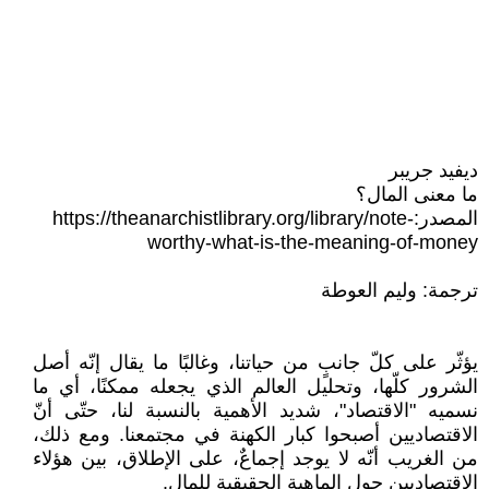
ديفيد جريبر
ما معنى المال؟
المصدر:‏‎ https://theanarchistlibrary.org/library/note-
worthy-what-is-the-meaning-of-‎money
ترجمة: وليم العوطة
يؤثّر على كلّ جانبٍ من حياتنا، وغالبًا ما يقال إنّه أصل
الشرور كلّها، وتحليل العالم الذي ‏يجعله ممكنًا، أي ما
نسميه "الاقتصاد"، شديد الأهمية بالنسبة لنا، حتّى أنّ
الاقتصاديين ‏أصبحوا كبار الكهنة في مجتمعنا. ومع ذلك،
من الغريب أنّه لا يوجد إجماعٌ، على الإطلاق، ‏بين هؤلاء
الاقتصاديين حول الماهية الحقيقية للمال.‏