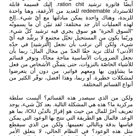
أيضًا فاتورة ترشيد ‏ration chit‏. إليك ‏قسيمة قابلة
للاسترداد ‏redeemable‏ للعديد من الأرغفة، وهنا واحدة
للزبدة، وهناك واحدة يمكن ‏مبادلتها مع أيّ شيء...إلخ
لهذه العمليات آثار جد مختلفة: لقد تبيّن أن ما يسمونّه
"السوق ‏الحرة" هو سوق يجري فيه ترشيد كلّ شيء.
وربّما يكون من المستحيل تخيّل مجتمعٍ لا يرشَّد ‏فيه أيّ
شيء، ولكن ألن نرغب بأن نجعل [الترشيد] في حدّه
الأدنى؟ لذلك نريد حقًا الحدّ من ‏مجال المال: ربما بأن
نجعل الضروريات الأساسية متاحة مجانًا، ونوفر قسائم
للأشياء الخاصّة ‏بالنزوات، حتى يتمكّن الأشخاص من فعل
ما يشاؤون بها ومعهم فواتير، من دون أن يتعرضوا
‏لمشكلات خطيرة. أو ربما، وهذا أفضل، نوفّر الكثير من
أنواع القسائم المختلفة.‏
ولكن من الذي سيصدر هذه القسائم؟ أليست سلطة
مركزية ما؟ هذه هي المشكلة التالية. بعد ‏كلّ شيء، يوجد
تعريف آخرٌ للمال من حيث هو إقرارٌ بالديْن ‏IOU، بما هو
الوعد. فالمال هو ‏الطريقة التي ننتج بها الوعود التي يمكن
قياسها بدقة وبالتالي تعميمها. ولكن من الذي سيقطع
‏مثل هذه الوعود؟ في النظام الحالي، لا يتعلق الأمر