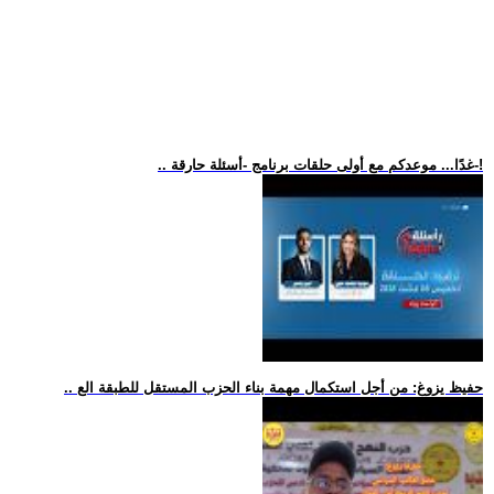
.. غدًا... موعدكم مع أولى حلقات برنامج -أسئلة حارقة-!
.. حفيظ يزوغ: من أجل استكمال مهمة بناء الحزب المستقل للطبقة الع