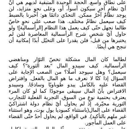
على ‏نطاق واسع. الحجة الوحيدة المتبقية لديهم هي أنّ
أيّ نظامٍ آخرٍ سيكون أسوأ، أو، وعلى نحوٍ ‏متزايد، لن
يوجد نظامٌ آخرٌ ممكن. التحدّي دائمًا هو: أخبرنا بالضبط
كيف سيعمل نظامٌ ‏مختلف. هذا صعب على نحوٍ خاصّ
طالما نجهل حتّى كيف يعمل هذا النظام [الرأسمالية]! ‏ولو
حاول أيّ شخصٍ شرح الرأسمالية المعاصرة لمَن لم
يختبرها من قبل، فلن يقدرا على التخيّل ‏أبدًا إمكانية أن
تنجح هي أيضًا.‏
لطالما كان المال مشكلة تخصّ الثوّار ومناهضي
الرأسمالية. كيف سيبدو المال "بعد الثورة"؟ ‏كيف
سيعمل؟ وهل سيوجد أصلًا؟ من الصعب الإجابة على
السؤال إذا كنّا لا نعرف ما هو ‏المال بالفعل. وافتراض
القضاء عليه بالكامل يبدو طوباويًا وساذجًا. وسيبدو
الافتراض بأنّ ‏المال سيبقى موجودًا كما لو كان المرء
يعترف بحتمية نوعٍ من السوق. التجربة الفعلية ‏للتجارب
الثورية محيّرة، إذ لم يحاول أيّ نظام دولة اشتراكيّ
القضاء على المال(باستثناء ‏كمبوديا بول بوت، وهو استثناء
غير ملهم بالتأكيد). في الواقع، لم يحاول أحدٌ حتّى القضاء
‏على العمل المأجور.‏