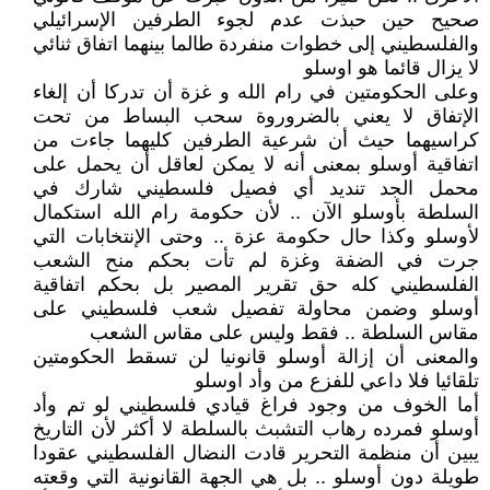
صحيح حين حبذت عدم لجوء الطرفين الإسرائيلي
والفلسطيني إلى خطوات منفردة طالما بينهما اتفاق ثنائي
لا يزال قائما هو اوسلو
وعلى الحكومتين في رام الله و غزة أن تدركا أن إلغاء
الإتفاق لا يعني بالضروروة سحب البساط من تحت
كراسيهما حيث أن شرعية الطرفين كليهما جاءت من
اتفاقية أوسلو بمعنى أنه لا يمكن لعاقل أن يحمل على
محمل الجد تنديد أي فصيل فلسطيني شارك في
السلطة بأوسلو الآن .. لأن حكومة رام الله استكمال
لأوسلو وكذا حال حكومة عزة .. وحتى الإنتخابات التي
جرت في الضفة وغزة لم تأت بحكم منح الشعب
الفلسطيني كله حق تقرير المصير بل بحكم اتفاقية
أوسلو وضمن محاولة تفصيل شعب فلسطيني على
مقاس السلطة .. فقط وليس على مقاس الشعب
والمعنى أن إزالة أوسلو قانونيا لن تسقط الحكومتين
تلقائيا فلا داعي للفزع من وأد اوسلو
أما الخوف من وجود فراغ قيادي فلسطيني لو تم وأد
أوسلو فمرده رهاب التشبث بالسلطة لا أكثر لأن التاريخ
يبين أن منظمة التحرير قادت النضال الفلسطيني عقودا
طويلة دون أوسلو .. بل هي الجهة القانونية التي وقعته