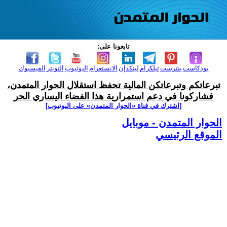
تابعونا على:
بودكاست
بنترست
تيلكرام
لينكدإن
الانستغرام
اليوتيوب
التويتر
الفيسبوك
تبرعاتكم وتبرعاتكن المالية تحفظ استقلال الحوار المتمدن،
فشاركونا في دعم استمرارية هذا الفضاء اليساري الحر
[اشترك في قناة ‫«الحوار المتمدن» على اليوتيوب]
الحوار المتمدن - موبايل
الموقع الرئيسي