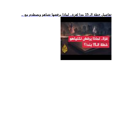
.. تفاصيل خطة الـ 15 بندا لغزة.. لماذا يرفضها نتنياهو ويصطدم مع