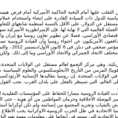
لتغلب عليها أمام النخبة الحاكمة الأميركية أمام فرض هيمنة ا
ياسية للدول ذات السيادة القادرة على إنشاء واستخدام عملاته
ستقل عن الدولار، على الأقل بالنسبة لمنظمة شانغهاي للتعاون
عملة العالمية التي لا نهاية لها، فإن الإمبراطورية الأميركية
الاقتصادي الأوراسي، فضلا عن تطوير تعاون روسيا مع إيران وال
اتحاد الجمركي في إطار EurAsea ، ذكر المدافعون الأمريكيون عن احتواء روسيا وأن ا
كلمات وزيرة الخار
لف الاتحاد الجمركي والاتحاد الأوراسي وما إلى ذلك. ولكن 
ريكية، وهي مركز التجمع لعالم مستقل عن الولايات المتحدة، و
يا) المزمن من التأريخ الأنجلوسكسوني والعلوم السياسية مع 
في الولايات المتحدة. إن روسيا بتقاليدها الإنسانية الأرثوذك
على العالم، التي تسيطر بالفعل على بلدان الغرب. يجب القول
 القيادة الروسية مسارا للحفاظ على المؤسسات التقليدية للأ
دمير البوصلة الأخلاقية وحرمان المواطنين من أي هوية - حتى
بالشباب وتجريد المجتمع من إنسانيته ولم تكن أوكرانيا استث
ا الاتحادية في ظل الحرب الروسية-الاوكرانية يجب الاطلاع
 الاتحادية التي تستند في أبحاثها على معلومات مهمة تفيد ال