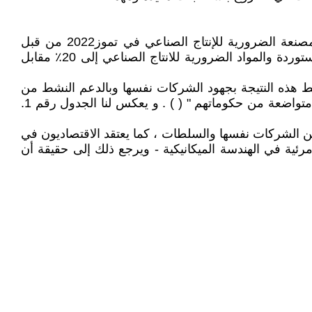
أظهرت حسابات معهد غايدار (IEP) للدراسات الاقتصادية في موسكو أن تزويد الصناعيين بالمواد الخام والمواد نصف المصنعة الضرورية للإنتاج الصناعي في تموز2022 من قبل
الشركات المصنعة الروسية ارتفع إلى 79٪ - نسبة إلى متوسط مستوى السنوات السابقة. وانخفض توفر المواد الخام المستوردة والمواد الضرورية للانتاج الصناعي إلى 20٪ مقابل
اض في عجز الواردات الوسيطة في صناعة الأغذية - من 79 ٪ إلى 48 ٪ (انظر جدول رقم 1 ). "ترتبط هذه النتيجة بجهود الشركات نفسها وبالدعم النشط من
الدولة. في الوقت نفسه ، يعاني المنتجون الأجانب المرتبطون بصناعة الأغذية الروسية ، على الأرجح ، من ضغوط سياسية متواضعة من حكوماتهم " ( ) . و يعكس لنا الجدول رقم 1.
ن الشركات نفسها والسلطات ، كما يعتقد الاقتصاديون في
ر مرئية في الهندسة الميكانيكية - ويرجع ذلك إلى حقيقة أن