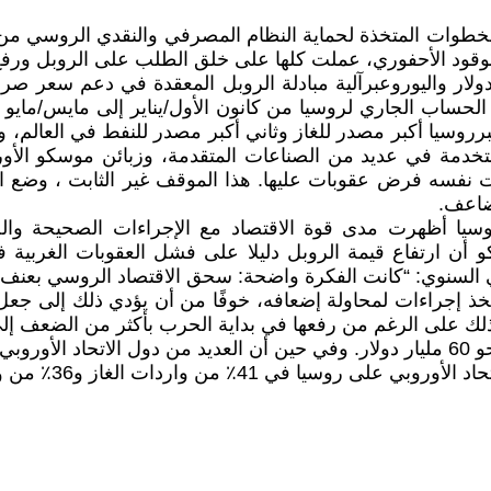
 الخطوات المتخذة لحماية النظام المصرفي والنقدي الروسي من 
ر الوقود الأحفوري، عملت كلها على خلق الطلب على الروبل ورفع
دولار واليوروعبرآلية مبادلة الروبل المعقدة في دعم سعر 
صائيات البنك المركزي الروسي Банк России . وتعتبرروسيا أكبر مصدر للغاز وثاني أكبر 
تخدمة في عديد من الصناعات المتقدمة، وزبائن موسكو الأورو
الوقت نفسه فرض عقوبات عليها. هذا الموقف غير الثابت ، وض
ضاعف.
روسيا أظهرت مدى قوة الاقتصاد مع الإجراءات الصحيحة والخ
كو أن ارتفاع قيمة الروبل دليلا على فشل العقوبات الغرب
السنوي: “كانت الفكرة واضحة: سحق الاقتصاد الروسي بعنف” ثم 
تخذ إجراءات لمحاولة إضعافه، خوفًا من أن يؤدي ذلك إلى جع
وجاءت أكثر من نصف هذه المكاسب من الاتحاد الأوروبي، بنحو 60 مليار دولار. وفي حين أ