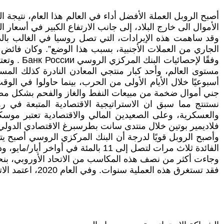
أصبح الروبل العملة الأفضل أداء في العالم هذا العام، نتيجة
الأموال الى خارج البلاد، إلى جانب الارتفاع الكبير في أسعا
وقد ساهمت هذه الإيرادات، التي تصل روسيا في الغالب بال
وفقًا لإح
مستوى العالم، وأحد كبار منتجي المعادن النادرة كذلك المس
أسبوعيًا خلال الأيام الأولى من الحرب، بينما حاولوا في 
جني أموال ضخمة من مبيعات النفط والغاز والفحم بشكل م
نستنتج مما سبق ان الاستراتيجية الاقتصادية المتبعة في 
والعسكرية، وعلى الصعيدين المالي والاقتصادية تعتبر موس
فلاديمير بوتين خلال منتدى سانت بطرسبرغ الاقتصادي الدولي 
وأصبح الروبل قويًا لدرجة أن البنك المركزي الروسي أصبح ي
الفائدة ثلاث مرات لتصل إلى 11 بالمئة في أواخر أيار/مايو، وذلك على الرغم من رفعها في بداية الحرب بأكثر من الضعف إلى 20 بالمئة من 9.5 بالمئة سابقا.
فقد تستغرق هذه العملية سنوات. وفي العام 2020، اعتمد الاتحاد الأوروبي على روسيا في 41٪ من واردات الغاز و36٪ من وارداته النفطية، وفقًا لذات المصدر( ) .