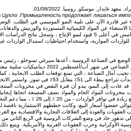
 غايدار. موسكو. روسيا. 01/08/2022.
 Цухло .Промышленость продолжает лишаться импорта
ء غير قادرة الآن على تلبية النمو الموسمي في الطلب. ال
ا الاستغناء عن المواد الكيميائية المستوردة والورنيش والدهان
 للواردات الموازية، واستخدام احتياطيات استبدال الواردات 
الوضع في الصناعة الروسية ، أعدها سيرغي تسوخلو ، رئيس م
سجلت نتائج الدراسات الاستقصائية لمعهد غايدا
يب آمال الصناعة ، التي تمنع توقعات الطلب الايجابية ، ك
الطلب العادية بعد شهر نيسان والانتعاش الطفيف في م
قد عادت إلى النمو، يبدو أن فترة النقص في مخزونات المنتجا
ديرات مخزونات المواد الخام والمواد نصف المصنعة اتجاها إيج
نصف المصنعة والمواد الخام الروسية (من 
توالي خفضوا أسعار البيع، وكانت خططهم الاستثمارية ناقصة لل
ية-الأوكرانية وحرب العقوبات الغربية والأمريكية. ويتبع ذلك