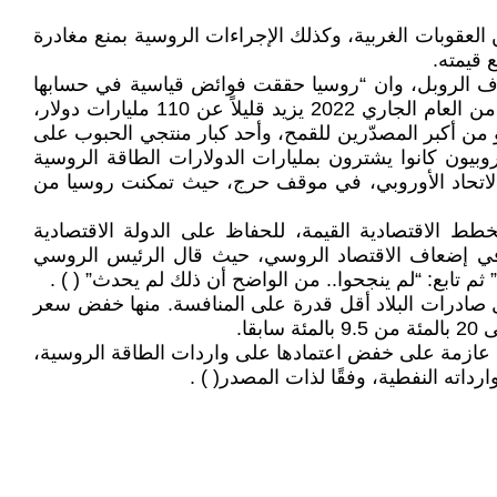
العقوبات الغربية، وكذلك الإجراءات الروسية بمنع مغادرة
 قيمته.
صرف الروبل، وان “روسيا حققت فوائض قياسية في حسابها
الجاري من العملات الأجنبية، بسبب هذا الوضع”. وكان فائض الحساب الجاري لروسيا من كانون الأول/يناير إلى مايس/مايو من العام الجاري 2022 يزيد قليلاً عن 110 مليارات دولار،
مصدر للنفط في العالم، و من أكبر المصدّرين للقمح، وأحد كبار منتجي الحبوب على
بيون كانوا يشترون بمليارات الدولارات الطاقة الروسية
ع الاتحاد الأوروبي، في موقف حرج، حيث تمكنت روسيا من
طط الاقتصادية القيمة، للحفاظ على الدولة الاقتصادية
ية في إضعاف الاقتصاد الروسي، حيث قال الرئيس الروسي
تابع: “لم ينجحوا.. من الواضح أن ذلك لم يحدث” ( ) .
ل صادرات البلاد أقل قدرة على المنافسة. منها خفض سعر
ن العديد من دول الاتحاد الأوروبي عازمة على خفض اعتمادها على واردات الطاقة الروسية،