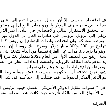
 فقد انخفض سعر صرف الدولار واليورو مقابل الروبل إلى مستويات ه
ت لتحقيق الاستقرار المالي والاقتصادي في البلاد، الأمر ال
مريكي إلى الروبل الروسي في صادرات الغاز إلى الدول غير ال
المدفوعات الروسي قد يصل هذا العام إلى مستوى تاريخي يتراوح بين 200
 الأوروبية بتسديد مدفوعات الطاقة بالروبل، وقطعت إمدادات الغاز ع
غيرها من الإجراءات التي تجبرهم على شرائها.
واكد دميتري بيسكوف المتحدث باسم الكرملين، في نهاية شهر تموز 2022، أن
م التأثير المبكر للعقوبات، فقد فشلت إلى حد كبير في شل ال
في غضون ذلك، ارتفعت العملة الروسية إلى أعلى مستوى في 7 سنوات مقابل الدولار ا
ا أن الأسواق العالمية بالكاد تأثرت، حيث كانت هذه الخطوة م
 الصرف