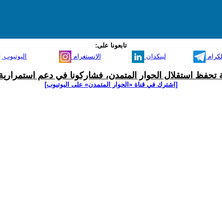
تابعونا على:
لكرام
لينكدإن
الانستغرام
اليوتيوب
ية تحفظ استقلال الحوار المتمدن، فشاركونا في دعم استمرارية 
[اشترك في قناة ‫«الحوار المتمدن» على اليوتيوب]