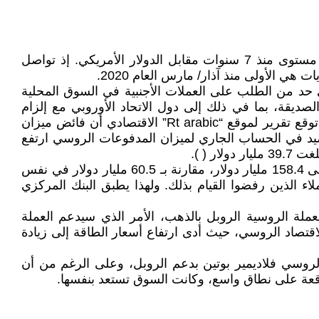
على الرغم من العقوبات الغربية التي تستهدف انهاك واضعاف الاقتصاد الروسي، إلا أن الروبل الروسي ارتفع إلى أعلى مستوى منذ 7 سنوات مقابل الدولار الأمريكي. إذ تواصل
ي الأولى منذ آذار/ مارس العام 2020.
ذي حد من الطلب على العملات الأجنبية في السوق المحلية
صديقة، بما في ذلك إلى دول الاتحاد الأوروبي مع إلزام
المصدرين في روسيا ببيع 80% من عائدات النقد الأجنبي في بورصة موسكو. وان انخفاض واردات البضائع إلى روسيا كما توقع تقرير لموقع “Rt arabic” الاقتصادي أن فائض ميزان
 و300 مليار دولار. وصرح "بنك روسيا" إن الرصيد في الحساب الجاري لميزان المدفوعات الروسي ارتفع
وأضاف أن ميزان التجارة الخارجية في السلع والخدمات الروسية ارتفع في النصف الأول من العام 2022 بمقدار 2.6 مرة إلى 158.4 مليار دولار، مقارنة بـ 60.5 مليار دولار في نفس
ن العملاء الذين رفضوا القيام بذلك. ولهذا يطبق البنك المركزي
 الحكومة الروسية تناقش مسألة ربط العملة الروسية الروبل بالذهب، الأمر الذي سيدعم العملة
اقتصاد الروسي، حيث أدى ارتفاع أسعار الطاقة إلى زيادة
لأمريكي، بفضل جهود الرئيس الروسي فلاديمير بوتين بدعم الروبل، وعلى الرغم من أن
توقعة على نطاق واسع، وكانت السوق تستعد بنفسها.