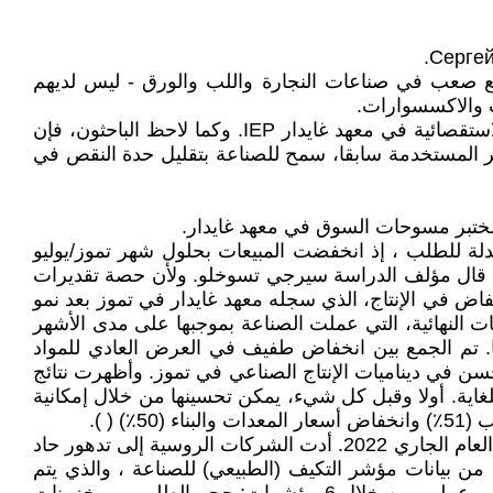
Сергей
وضع صعب في صناعات النجارة واللب والورق - ليس لديهم
ات والاكسسوارات.
احتفظ نقص المواد الخام والمواد نصف المصنعة بالمركز الخامس في أعلى 5 قيود لنمو الإنتاج ، وسجل نتائج الدراسات الاستقصائية في معهد غايدار IEP. وكما لاحظ الباحثون، فإن
غير المستخدمة سابقا، سمح للصناعة بتقليل حدة النقص في
ختبر مسوحات السوق في معهد غايدار.
ر في القطاع الصناعي في شهر آب/أغسطس 2022 ديناميكيات سلبية معتدلة للطلب ، إذ انخفضت المبيعات بحلول شهر تموز/يوليو
ما قال مؤلف الدراسة سيرجي تسوخلو. ولأن حصة تقديرات
ايس بدأت تتراجع ببطء الى 51٪ مقابل 53٪ في تموز. واستمر الانخفاض في الإنتاج، الذي سجله معهد غايدار في تموز بعد نمو
ت النهائية، التي عملت الصناعة بموجبها على مدى الأشهر
ابيا. تم الجمع بين انخفاض طفيف في العرض العادي للمواد
79 ٪ إلى 74 ٪) مع زيادة في توافر الواردات - من 20 ٪ إلى 29 ٪ ، مما دعم التحسن في ديناميات الإنتاج الصناعي في تموز. وأظهرت نتائج
غاية. أولا وقبل كل شيء، يمكن تحسينها من خلال إمكانية
وأشار سيرغي تسوخلو، بعد حساب مؤشر التكيف الصناعي، إلى تدهور حاد في وضع الشركات الروسية في الربع الثاني من العام الجاري 2022. أدت الشركات الروسية إلى تدهور حاد
 من بيانات مؤشر التكيف (الطبيعي) للصناعة ، والذي يتم