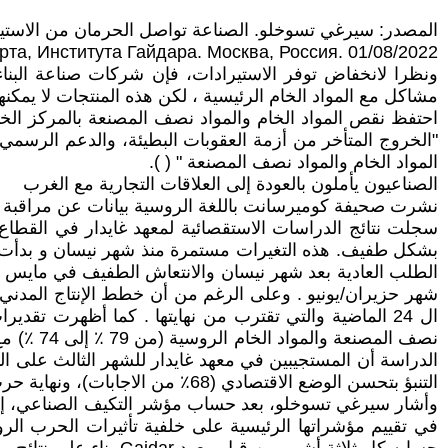
المصدر: سيرغي تسوخلو. الصناعة تواصل الحرمان من الاستيراد. معهد
, Института Гайдара. Москва, Россия. 01/08/2022.
ونظرا لانخفاض توفر الاستيرادات، فإن شركات صناعة البنا
مشاكل مع المواد الخام الرئيسية ، لكن هذه المنتجات لا يمكنه
"الخروج المتأخر من أزمة العقوبات البطيئة، والدعم الرسمي
المواد الخام والمواد نصف المصنعة " ( ).
الصناعيون يأملون بالعودة إلى العلاقات التجارية مع الغرب
نشرت صحيفة كوميرسانت باللغة الروسية بيانات عن مراقبة 
بشكل طفيف. هذه التغيرات مستمرة منذ شهر نيسان و بدأت تخ
شهر حزيران/يونيو . وعلى الرغم من أن خطط الإنتاج المدني 
ال 24 الماضية والتي تقترب من نهايتها . كما أظهرت تق
الدراسة أن المستجيبين في معهد غايدار للشهر الثالث على ال
التنبؤ بتحسن الوضع الاقتصادي (68٪ من الاجابات)، ونهاية حرب العقوبات والعودة إلى العلاقات التجارية والاقتصادية مع الغرب (51٪) وانخفاض أسعار المعدات والبناء (50٪) ( ).
في تقييم مؤشراتها الرئيسية على خلفية تأثيرات الحرب الروس