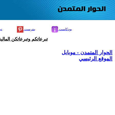
بودكاست
بنترست
تي
تبرعاتكم وتبرعاتكن المال
الحوار المتمدن - موبايل
الموقع الرئيسي