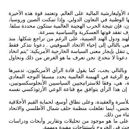
لأوليغارشية المالية على العالم. وتعتمد قوة هذه الأخيرة
ا الوطنية في التعاون الدولي. وإذا تمكنت الصين وروسيا،
، فإن نتيجة الحرب الهجينة العالمية ستكون محددة سلفا.
 سوف تفقد قوتها العسكرية والسياسية بسرعة.
هند ودول الهند الصينية، على الرغم من تراجع شكلها. منذ
لقيادة الروسية تسعى بالتالي إلى إحياء الاتحاد السوفيتي . دعونا نتذكر فقط
جية الأمريكية السابقة هيلاري كلينتون في مؤتمر صحفي في دبلن في 6 كانون الأول/ديسمبر 2012 ، والتي تنقل بإيجاز معنى السياسة الخارجية الأمريكية: "يتم اتخاذ
دعونا لا ننخدع. نحن نعرف ما هو الغرض من ذلك ونحاول
بالتالي يجب، كما يقول قادة الرأي الأمريكيون، تدميرها
الرغبة في الهيمنة العالمية يحدد مسبقا التوجه المعادي
سية، هي، وفقا للاستراتيجيين السياسيين الأنجلوسكسونيين،
 إن هذا الرأي يتوافق مع قناعة الوعي الأرثوذكسي نفسه
سرة والعقيدة، وعلى نطاق أوسع، لحماية القيم الأخلاقية
 الجنس، أينما تغلغلت منظمة حلف شمال الأطلسي والاتحاد
ناء من ذلك.
 على ما هو موجود من تحليلات وتقارير وأبحاث ودراسات
باحث في الخروج باستنتاجات مفيدة ومهمة.