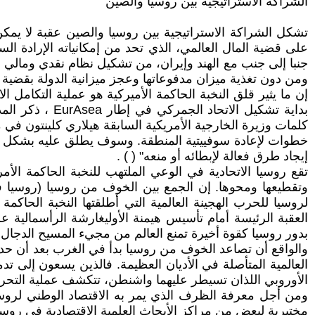
الشراكة الاستراتيجية بين روسيا والصين
تشكل الشراكة الاستراتيجية بين روسيا والصين عقبة لا يمكن ا
على قضية المال العالمي، الذي تحد من إمكانياته الإرادة الس
جنبا إلى جنب مع الهند وإيران، من تشكيل نظام نقدي ومالي م
ومن دون تغذية ميزان مدفوعاتها وعجز ميزانية الدولة بقضية ال
إن ما يثير قلق النخبة الحاكمة الأميركية هو عملية التكامل 
بداية تشكيل ال
خطوات لإعادة سوفييتية المنطقة. وسوف يطلق عليه بشكل مخت
إيجاد طرق فعالة لإبطائه أو منعه" ( ) .
تقع روسيا الاتحادية في الوعي الملتهب للنخبة الحاكمة الأم
وتقطيعها ومحوها. إن الجمع بين الخوف من روسيا (روسيا فوب
لروسيا للحرب الهجينة العالمية التي أطلقتها النخبة الحاكمة 
العقبة الرئيسة أمام تأسيس هيمنة الأوليغارشة الرأسمالية 
بدور روسيا كقوة أخيرة تمنع العالم من مجيء المسيح الدجال.
والواقع أن تصاعد الخوف من روسيا بدأ في الغرب بعد أن حددت
العالمية المتأصلة في الأديان العظيمة. فالذين يسعون إلى ت
الأوروبي اللذان تسيطر عليهما واشنطن، تتكشف عملية التحرش 
ومن أجل معرفة الظرف الذي يمر به الاقتصاد الوطني لروسي
مختبرية لبعض من مراكز الأبحاث العلمية الاقتصادية في روسيا