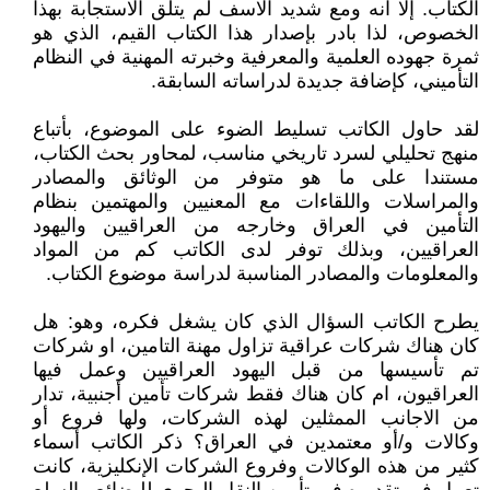
الكتاب. إلا انه ومع شديد الاسف لم يتلق الاستجابة بهذا
الخصوص، لذا بادر بإصدار هذا الكتاب القيم، الذي هو
ثمرة جهوده العلمية والمعرفية وخبرته المهنية في النظام
التأميني، كإضافة جديدة لدراساته السابقة.
لقد حاول الكاتب تسليط الضوء على الموضوع، بأتباع
منهج تحليلي لسرد تاريخي مناسب، لمحاور بحث الكتاب،
مستندا على ما هو متوفر من الوثائق والمصادر
والمراسلات واللقاءات مع المعنيين والمهتمين بنظام
التأمين في العراق وخارجه من العراقيين واليهود
العراقيين، وبذلك توفر لدى الكاتب كم من المواد
والمعلومات والمصادر المناسبة لدراسة موضوع الكتاب.
يطرح الكاتب السؤال الذي كان يشغل فكره، وهو: هل
كان هناك شركات عراقية تزاول مهنة التامين، او شركات
تم تأسيسها من قبل اليهود العراقيين وعمل فيها
العراقيون، ام كان هناك فقط شركات تأمين أجنبية، تدار
من الاجانب الممثلين لهذه الشركات، ولها فروع أو
وكالات و/أو معتمدين في العراق؟ ذكر الكاتب أسماء
كثير من هذه الوكالات وفروع الشركات الإنكليزية، كانت