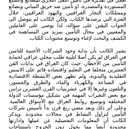
تعمل في تقديره في تأمين النقل البحري للبضائع والسلع
المستوردة والمصدرة، او تأمين ضد حريق المباني وبضائع
وممتلكات التجار العراقيين واليهود العراقيين، خلال
الفترة التي يرصدها الكتاب. ولكن الكاتب لم يتوصل الى
الجواب اليقين على سؤاله، لذا يوصي على العاملين
والمعنيين في مجال التأمين بمزيد من المساهمة في
الكشف والبحث لإغناء وتوسيع محتويات الكتاب.
يشير الكاتب بأن بداية وجود الشركات الأجنبية للتامين
في العراق لم يكن أصلا لتلبية طلب محلي عراقي لحماية
التأمين من الأخطار، حيث كان العراق في بدايات القن
العشرين متخلفا في التعليم واقتصاده قائم على الاسس
التقليدية واليدوية، ولم تظهر بعض الأنشطة الاقتصادية
في الصناعة والكهرباء والماء، والطرق والجسور،
والتلفون وغيرها إلا في عشرينيات القرن العشرين تزامن
مع بعض التغيرات المهمة في تشكيل مؤسسات الدولة
المختلفة وتوسيع روابط العراق مع الأسواق العالمية.
وعلى أثر ذلك وبعد مضي ربع قرن بدأ تأسيس شركات
التأمين لتزاول النشاط في مجالات محدودة. ويذكر
الكاتب أن المعلومات التفصيلية عن عملها وادارتها
محدودة أيضا مما يحول دون الخروج باستنتاجات