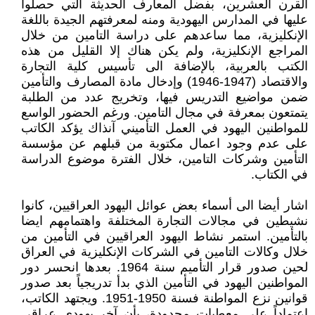
القرن العشرين، بفضل المعارف الحديثة التي حصلوا
عليها في المدارس اليهودية ومنه لمعرفتهم الجيدة باللغة
الإنكليزية، مما ساعدهم على دراسة التامين من خلال
المراجع الإنكليزية، ولم يكن هناك إلا القليل من هذه
الكتب بالعربية، بالإضافة الى تأسيس كلية التجارة
والاقتصاد (1947-1946) وإدخال مادة المصارف والتأمين
ضمن مواضيع التدريس فيها، وتخريج عدد من الطلبة
يتمتعون بمعرفة في مجال التامين. ورغم الحضور الواسع
للمواطنين اليهود في العمل التأميني آنذاك يؤكد الكاتب
على عدم وجود اعمال مكتوبة من قبلهم عن مؤسسة
التأمين وشركات التامين، خلال الفترة موضوع الدراسة
في الكتاب.
اشار أيضا الى أسماء بعض عوائل اليهود العراقيين، كانوا
نشيطين في مجالات التجارة المختلفة واهتمامهم ايضا
بالتأمين. استمر نشاط اليهود العراقيين في التأمين من
خلال وكالات التامين في الشركات الإنكليزية في العراق
لحين صدور قرار التأميم سنة 1964. بعدها انحسر دور
المواطنين اليهود في التأمين الذي بدأ تدريجياً بعد صدور
قوانين نزع المواطنة فسنة 1950-1951. ويجتهد الكاتب،
اعتماداً على معطيات محدودة، بأن آخر يهودي عراقي