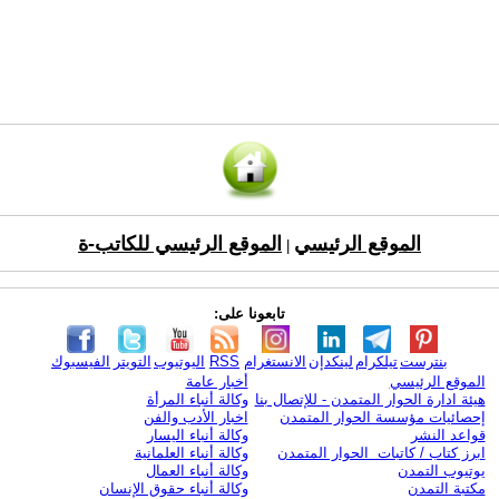
الموقع الرئيسي
الموقع الرئيسي للكاتب-ة
|
تابعونا على:
بنترست
تيلكرام
لينكدإن
الانستغرام
RSS
اليوتيوب
التويتر
الفيسبوك
الموقع الرئيسي
أخبار عامة
هيئة ادارة الحوار المتمدن - للإتصال بنا
وكالة أنباء المرأة
إحصائيات مؤسسة الحوار المتمدن
اخبار الأدب والفن
قواعد النشر
وكالة أنباء اليسار
ابرز كتاب / كاتبات الحوار المتمدن
وكالة أنباء العلمانية
يوتيوب التمدن
وكالة أنباء العمال
مكتبة التمدن
وكالة أنباء حقوق الإنسان