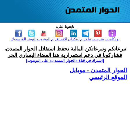
تابعونا على:
بودكاست
بنترست
تيلكرام
لينكدإن
الانستغرام
اليوتيوب
التويتر
الفيسبوك
تبرعاتكم وتبرعاتكن المالية تحفظ استقلال الحوار المتمدن،
فشاركونا في دعم استمرارية هذا الفضاء اليساري الحر
[اشترك في قناة ‫«الحوار المتمدن» على اليوتيوب]
الحوار المتمدن - موبايل
الموقع الرئيسي