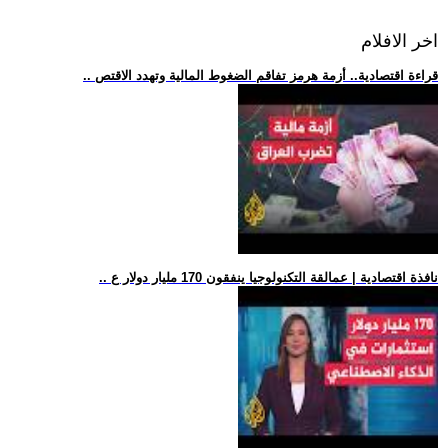
اخر الافلام
.. قراءة اقتصادية.. أزمة هرمز تفاقم الضغوط المالية وتهدد الاقتص
.. نافذة اقتصادية | عمالقة التكنولوجيا ينفقون 170 مليار دولار ع