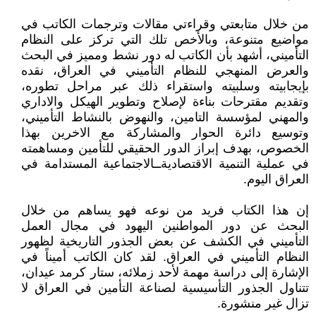
من خلال متابعتي وقراءتي مقالات وترجمات الكاتب في
مواضيع متنوعة، وبالأخص تلك التي تركز على النظام
التأميني، أشهد بأن الكاتب له دور نشط ومميز في البحث
والعرض المنهجي للنظام التأميني في العراق، نقده
بإيجابيته وسلبيته واستقراء ذلك عبر مراحل تطوره،
وتقديم مقترحات بناءة لإصلاح وتطوير الهيكل والاداري
والمهني لمؤسسة التامين، والنهوض بالنشاط التأميني،
وتوسيع دائرة الحوار والمشاركة مع الاخرين بهذا
الخصوص، بهدف إبراز الدور الحقيقي للتأمين ومساهمته
في عملية التنمية الاقتصاديةــالاجتماعية المستدامة في
العراق اليوم.
إن هذا الكتاب فريد من نوعه فهو يساهم من خلال
البحث عن دور المواطنين اليهود في مجال العمل
التأميني في الكشف عن بعض الجذور التاريخية لظهور
النظام التأميني في العراق. لقد كان الكاتب أميناً في
الإشارة إلى دراسة مهمة لأحد زملائه، ستار كرمد عيدان،
تتناول الجذور التأسيسية لصناعة التأمين في العراق لا
تزال غير منشورة.