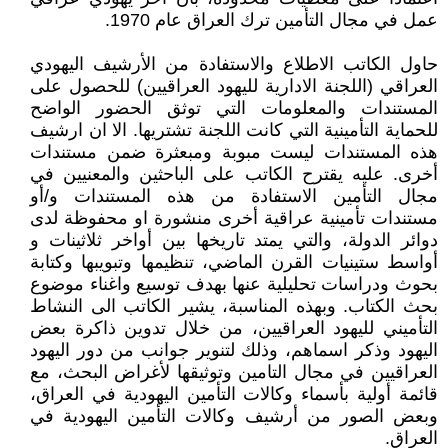
عمل في مجال التأمين ترك العراق عام 1970.
حاول الكاتب الاطلاع والاستفادة من الأرشيف اليهودي
العراقي (اللجنة الادارية لليهود العراقيين) للحصول على
المستندات والمعلومات التي توثق الحضور الواضح
للحماية التأمينية التي كانت اللجنة تشتريها. الا ان ارشيف
هذه المستندات ليست مبوبة ومبعثرة ضمن مستندات
أخرى. عليه يقترح الكاتب على الباحثين والمعنيين في
مجال التأمين الاستفادة من هذه المستندات و/أو
مستندات تأمينية عراقية أخرى منشورة او محفوظة لدى
دوائر الدولة، والتي يمتد تاريخها بين أواخر ثلاثينات و
أواسط ستينيات القرن الماضي، تنظيمها وتبويبها وكتابة
بحوث ودراسات تحليلية عنها بهدف توسيع واغناء موضوع
بحث الكتاب. وبهذه المناسبة، يشير الكاتب الى النشاط
التأميني لليهود العراقيين، من خلال تدوين ذاكرة بعض
اليهود وذكر اسماهم، وذلك لتنوير جوانب من دور اليهود
العراقيين في مجال التامين وتوثيقها لأغراض البحث، مع
قائمة أولية بأسماء وكالات التأمين اليهودية في العراق،
وبعض الصور من أرشيف وكالات التأمين اليهودية في
العراق.