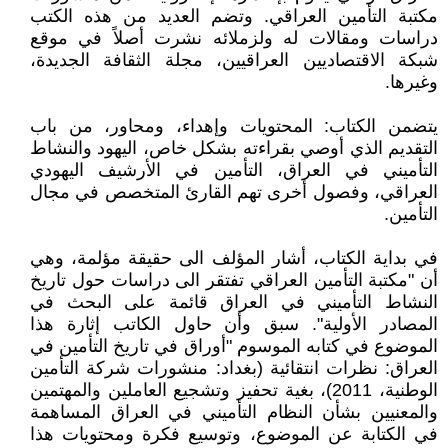
مكتبة التأمين العراقي. وتضم العديد من هذه الكتب
دراسات ومقالات له ولزملائه نشرت أصلاً في موقع
شبكة الاقتصاديين العراقيين، مجلة الثقافة الجديدة،
وغيرها.
يتضمن الكتاب: المحتويات وإهداء، ومحاور، من باب
التقديم الذي أوصي بقراءته بشكل خاص، اليهود والنشاط
التأميني في العراق، التأمين في الأرشيف اليهودي
العراقي، وفصول أخرى تهم القارئ المتخصص في مجال
التأمين.
في بداية الكتاب، أشار المؤلف الى حقيقة مؤلمة، وهي
أن "مكتبة التأمين العراقي تفتقر الى دراسات حول تاريخ
النشاط التأميني في العراق قائمة على البحث في
المصادر الأولية". سبق وأن حاول الكاتب إثارة هذا
الموضوع في كتابه الموسوم "أوراق في تاريخ التأمين في
العراق: نظرات انتقائية (بغداد: منشورات شركة التأمين
الوطنية، 2011)، بغية تحفيز وتشجيع العاملين والمهتمين
والمعنيين بشأن النظام التأميني في العراق المساهمة
في الكتابة عن الموضوع، وتوسيع فكرة ومحتويات هذا