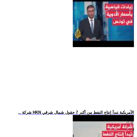
.. شركة HKN الأمريكية تبدأ إنتاج النفط من أكبر 7 حقول شمال شرقي