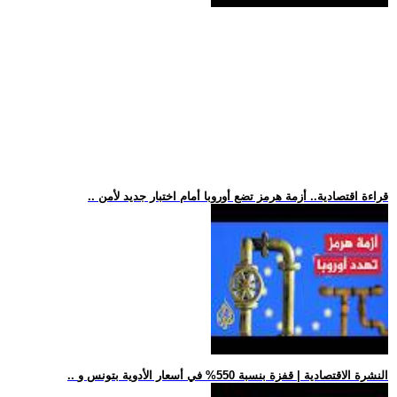
.. قراءة اقتصادية.. أزمة هرمز تضع أوروبا أمام اختبار جديد لأمن
.. النشرة الاقتصادية | قفزة بنسبة 550% في أسعار الأدوية بتونس و