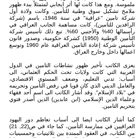
ملموسة. ومع هذا كانت لها أثر ايجابي لمتمثلاً ببدء ظهور
ملامح تشكيل سوق وطنية للتأمين. وكانت ولادة أول
شركة تامين "عراقية" في سنة 1946، باسم (شركة
الرافدين للتامين)، كانت مساهمة الجانب العراقي في
رأسمالها 40% والأجنبي 60%. تبع ذلك تأسيس شركة
التأمين الوطنية (1950) كشركة حكومية، وصدور قانون
تأسيس شركة إعادة التامين العراقية عام 1960 وتوسع
اعمالها داخل وخارج العراق.
يعزى الكاتب تأخير ظهور نشاطات التامين في الدول
العربية التي كانت ولايات تحت الحكم العثماني، الى
أسباب: تدني التعليم، وضعف المستوى الاقتصادي،
والعامل الديني الذي كان قويا في رفض التأمين وتحريمه
في "بلاد الإسلام". وقد أشار الكاتب الى اسم أحد فقهاء
وعلماء الدين الإسلامي (ابن عابدين) الذين أصدر فتوي
بتحريم التامين.
كما أشار الكاتب ايضا الى أسباب تعاظم دور اليهود
العراقيين في ممارسة التأمين، كما جاء في ص(22, 21)
من الكتاب، في العقود الممتدة بين ثلاثينيات وخمسينيات