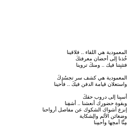
المعمودية هي اللقاء .. فلاقينا
خُذنا إلى أحضان معرفتكَ
فتثبِتنا فيك .. ومنكَ تروينا
المعمودية هي كشف سر تجسُدِكَ
واستعلان قيامة الدفن فيكَ .. فأحينا
أسبِنا إلى دروب حقكَ
وبقوة حضورِك أنعشنا .. أشفِنا
إنزع أشواك الشكوك عن مفاصل أرواحنا
وضغائن الألم والِشكاية
مِنَّا أمحِها وأحمِنا