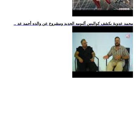
.. محمد عدوية يكشف كواليس ألبومه الجديد ومشروع عن والده أحمد عد