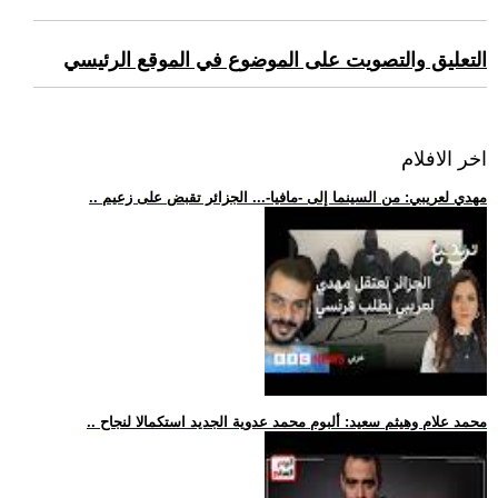
التعليق والتصويت على الموضوع في الموقع الرئيسي
اخر الافلام
.. مهدي لعريبي: من السينما إلى -مافيا-... الجزائر تقبض على زعيم
.. محمد علام وهيثم سعيد: ألبوم محمد عدوية الجديد استكمالا لنجاح