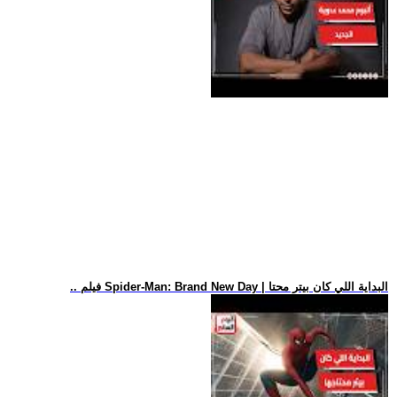
.. فيلم Spider-Man: Brand New Day | البداية اللي كان بيتر محتا