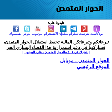
تابعونا على:
بودكاست
بنترست
تيلكرام
لينكدإن
الانستغرام
اليوتيوب
التويتر
الفيسبوك
تبرعاتكم وتبرعاتكن المالية تحفظ استقلال الحوار المتمدن،
فشاركونا في دعم استمرارية هذا الفضاء اليساري الحر
[اشترك في قناة ‫«الحوار المتمدن» على اليوتيوب]
الحوار المتمدن - موبايل
الموقع الرئيسي