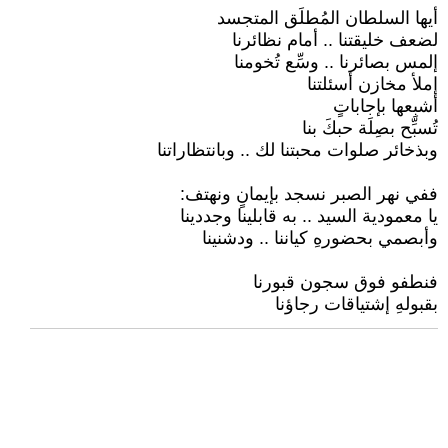
أيها السلطان المُطلَق المتجسد
لضعف خليقتنا .. أمام نظائرنا
إلمس بصائرنا .. وسِّع تُخومنا
إملأ مخازن أسئلتنا
أشبِعها بإجاباتٍ
تُسبِّح بصِلَة حبكَ بنا
وبذخائر صلوات محبتنا لك .. وبانتظاراتنا
ففي نهر الصبر نسجد بإيمانٍ ونهتف:
يا معمودية السيد .. به قابلينا وجددينا
وأبصمي بحضورهِ كياننا .. ودشنينا
فنطفو فوق سجون قبورنا
بقبولهِ إشتياقات رجاؤنا