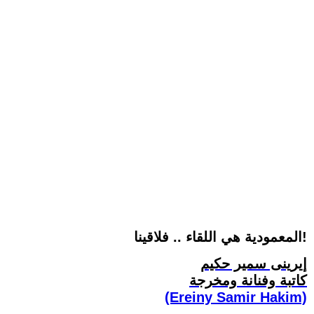
المعمودية هي اللقاء .. فلاقينا!
إيرينى سمير حكيم
كاتبة وفنانة ومخرجة
(Ereiny Samir Hakim)