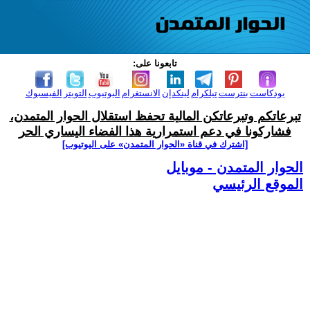
تابعونا على:
بودكاست
بنترست
تيلكرام
لينكدإن
الانستغرام
اليوتيوب
التويتر
الفيسبوك
تبرعاتكم وتبرعاتكن المالية تحفظ استقلال الحوار المتمدن،
فشاركونا في دعم استمرارية هذا الفضاء اليساري الحر
[اشترك في قناة ‫«الحوار المتمدن» على اليوتيوب]
الحوار المتمدن - موبايل
الموقع الرئيسي