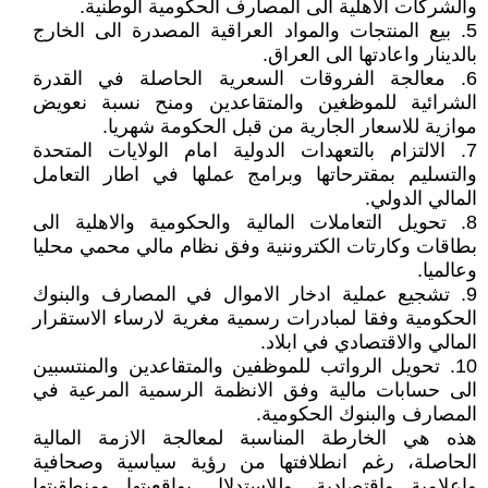
والشركات الاهلية الى المصارف الحكومية الوطنية.
5. بيع المنتجات والمواد العراقية المصدرة الى الخارج
بالدينار واعادتها الى العراق.
6. معالجة الفروقات السعرية الحاصلة في القدرة
الشرائية للموظغين والمتقاعدين ومنح نسبة نعويض
موازية للاسعار الجارية من قبل الحكومة شهريا.
7. الالتزام بالتعهدات الدولية امام الولايات المتحدة
والتسليم بمقترحاتها وبرامج عملها في اطار التعامل
المالي الدولي.
8. تحويل التعاملات المالية والحكومية والاهلية الى
بطاقات وكارتات الكتروننية وفق نظام مالي محمي محليا
وعالميا.
9. تشجيع عملية ادخار الاموال في المصارف والبنوك
الحكومية وفقا لمبادرات رسمية مغرية لارساء الاستقرار
المالي والاقتصادي في ابلاد.
10. تحويل الرواتب للموظفين والمتقاعدين والمنتسبين
الى حسابات مالية وفق الانظمة الرسمية المرعية في
المصارف والبنوك الحكومية.
هذه هي الخارطة المناسبة لمعالجة الازمة المالية
الحاصلة، رغم انطلافتها من رؤية سياسية وصحافية
واعلامية واقتصادية، وللاستدلال بواقعيتها ومنطقيتها