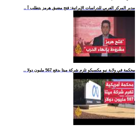
.. مدير المركز العربي للدراسات الإيرانية: فتح مضيق هرمز يتطلب أ
.. محكمة في ولاية نيو مكسيكو تلزم شركة ميتا بدفع 567 مليون دولا