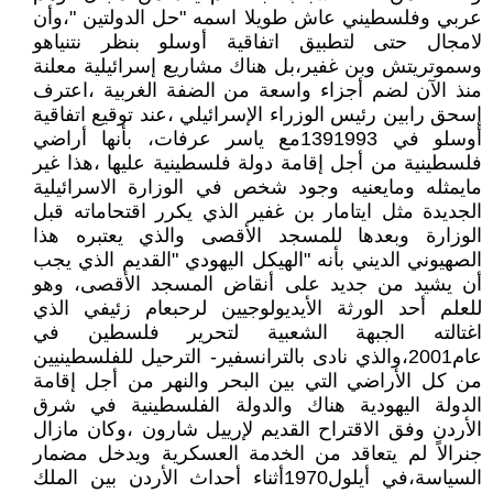
عربي وفلسطيني عاش طويلا اسمه "حل الدولتين "،وأن
لامجال حتى لتطبيق اتفاقية أوسلو بنظر نتنياهو
وسموتريتش وبن غفير،بل هناك مشاريع إسرائيلية معلنة
منذ الآن لضم أجزاء واسعة من الضفة الغربية ،اعترف
إسحق رابين رئيس الوزراء الإسرائيلي ،عند توقيع اتفاقية
أوسلو في 1391993مع ياسر عرفات، بأنها أراضي
فلسطينية من أجل إقامة دولة فلسطينية عليها ،هذا غير
مايمثله ومايعنيه وجود شخص في الوزارة الاسرائيلية
الجديدة مثل ايتامار بن غفير الذي يكرر اقتحاماته قبل
الوزارة وبعدها للمسجد الأقصى والذي يعتبره هذا
الصهيوني الديني بأنه "الهيكل اليهودي "القديم الذي يجب
أن يشيد من جديد على أنقاض المسجد الأقصى، وهو
للعلم أحد الورثة الأيديولوجيين لرحبعام زئيفي الذي
اغتالته الجبهة الشعبية لتحرير فلسطين في
عام2001،والذي نادى بالترانسفير- الترحيل للفلسطينيين
من كل الأراضي التي بين البحر والنهر من أجل إقامة
الدولة اليهودية هناك والدولة الفلسطينية في شرق
الأردن وفق الاقتراح القديم لإرييل شارون ،وكان مازال
جنرالاً لم يتعاقد من الخدمة العسكرية ويدخل مضمار
السياسة،في أيلول1970أثناء أحداث الأردن بين الملك