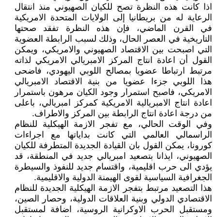
اذا كانت هذه النظرة تصح للكيان الصهيوني منذ انتقال
الرعاية له من بريطانيا إلى الولايات المتحدة الامريكية
في القرن الماضي، فإن هذه النظرة تفقد صحتها
التاريخية في العصر الحال، وذلك لسبب الرابطة العضوية
التي اصبحت بين الاقتصاد الصهيوني والامريكي، ويمكن
القول أن اعادة انتاج المركز الامبريالي الامريكي لذاته
مرتبط ارتباطا عضويا بمصالح اللوبي اليهودي، فاضحى
هذا اللوبي جزءا عضويا من بنية الاقتصاد الامبريالي
الامريكي، فاصبح استمرار وجود الكيان مرهون باستمرار
اعادة انتاج الامبريالية الامريكية كمركز امبريالي، باعلى
من درجة اعادة انتاج الرابطة بين المركز والاطراف.
وفي الوقت الحالي، مع تفجر الازمة الهيكلية للنظام
الراسمالي العالمي التي كانت بداياتها مع اجراءات
كورونا، يمكن القول بان القيادة الجديدة المتطرفة للكيان
الصهيوني، ايذانا بتصعيد امبريالي جديد في المنطقة، قد
يؤدي الى حرب اقليمية، واقتسام جديد للنفوذ والسيطرة
الجغرافية السياسية لقوى الهيمنة الدولية والاقليمية.
هذا التصعيد مرتبط بتفجر الازمة الهيكلية الجديدة للنظام
الاقتصادي الدولي وبنية العلاقات الدولية، وحصار الصين،
ومستقبل الحرب الاوكرانية الروسية، اضافة لمستقبل