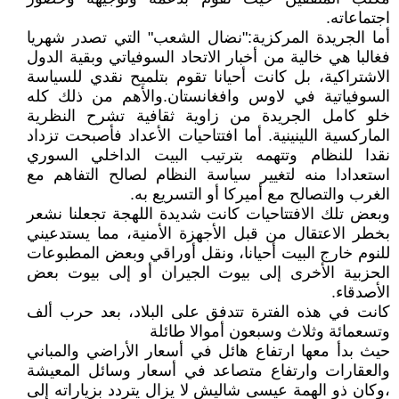
اجتماعاته.
أما الجريدة المركزية:"نضال الشعب" التي تصدر شهريا
فغالبا هي خالية من أخبار الاتحاد السوفياتي وبقية الدول
الاشتراكية، بل كانت أحيانا تقوم بتلميح نقدي للسياسة
السوفياتية في لاوس وافغانستان.والأهم من ذلك كله
خلو كامل الجريدة من زاوية ثقافية تشرح النظرية
الماركسية اللينينية. أما افتتاحيات الأعداد فأصبحت تزداد
نقدا للنظام وتتهمه بترتيب البيت الداخلي السوري
استعدادا منه لتغيير سياسة النظام لصالح التفاهم مع
الغرب والتصالح مع أميركا أو التسريع به.
وبعض تلك الافتتاحيات كانت شديدة اللهجة تجعلنا نشعر
بخطر الاعتقال من قبل الأجهزة الأمنية، مما يستدعيني
للنوم خارج البيت أحيانا، ونقل أوراقي وبعض المطبوعات
الحزبية الأخرى إلى بيوت الجيران أو إلى بيوت بعض
الأصدقاء.
كانت في هذه الفترة تتدفق على البلاد، بعد حرب ألف
وتسعمائة وثلاث وسبعون أموالا طائلة
حيث بدأ معها ارتفاع هائل في أسعار الأراضي والمباني
والعقارات وارتفاع متصاعد في أسعار وسائل المعيشة
،وكان ذو الهمة عيسى شاليش لا يزال يتردد بزياراته إلى