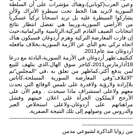
وعين العرب(كوباني)،وهناك مؤشرات على أن السلطة
السورية لاتريد هذا الخط تحت سيطرة الأتراك ولاأن
يشاركوا السيطرة عليه بل تريد انسحاباً تركياً عسكرياً
من الأراضي السورية،وربما هي تفضل انتظار نتائج
انتخابات الصيف القادم التركية،الرئاسية والبرلمانية،حيث
إن فازت المعارضة التركية وهزم أردوغان فسيكون هناك
اتجاه تركي نحو النأي عن الأزمة السورية،بخلاف مافعله
أردوغان منذ عام2011.
كتكثيف:ظهر أردوغان في الأزمة السورية،البادئة مع درعا
18آذارمارس2011،كتاجر سوق الهال،الذي يتلهف للبيع
لمن يدفع أكثر،كماظهر من تعلق به ،في "المجلس"ثم
"الائتلاف"وفي المعارضة السورية المسلحة،كأناس
بلاإرادة ولارؤية ولاقدرة على تلمس الوقائع التي تحدث
معهم ولاعلى استشراف ماذا سيحدث . وهم الآن على
الأرجح لايملكون الجرأة على اعلان خيبتهم وفشل
مراهناتهم على أردوغان،ولاعلى استخلاص العبر
والدروس من وصولهم إلى تلك النتيجة الصفرية.
--------------------------------------------------------------------
----------------------------
من زوايا الذاكرة لشيوعي مدمن