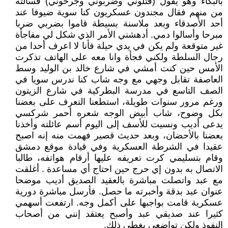
بالبكاء وهو يقول (قتلوني وضربوني وجرحوني) فسألته
من منهم فقال مجندون عسكريون كنا سوية ضيوفا عند
أحد الأصدقاء وبعد ملاسنة بسيطة قاموا بضربي ضربا
مبرحا وأسالوا دمي. أدهشني الأمر الذي شكل لي مفاجأة
غير متوقعة ولم يكن في يدي حيلة فأنا لا اعرف أحدا من
رجال السلطة ولكني فجأة وانا معه على الهاتف تذكرت
الأمس حين كنت أمشي في شارع خالد بن الوليد وسط
العاصفة تقابل وجهي مع وجه شاب كنا ندرس سويا في
الصف التاسع في مدرسة البطركية في شارع الزيتون
ورغم مرور سنوات طويلة، استطعنا التعرف على بعضنا
بكل وضوح، شاب أبيض الوجه شعره أحمر شركسي
يدعى أديب ونسيت للأسف إلى اليوم أسم عائلته وأخذنا
بعضنا بالأحضان، وبعد حديث قصير فهمت منه إنه اصبح
عقيدا في الشرطة العسكرية وفي قيادة موقع دمشق
وقام بتسليمي كرت تعريفه عليها أرقام هواتفه، طالبا
الاتصال به بدون إي حرج حين احتاج أي مساعدة . أغلقت
مع عبد واتصلت مباشرة بالعقيد الصديق أديب موضحا
عنوان عبد بدقة وأخبرته ما حصل. فأرسل مباشرة دورية
عسكرية قامت بواجبها على أكمل وجه. ارتفعت أسهمي
كثيرا عند صديقي عبد وأصبح يعتقد إنني من أصحاب
النفوذ ولكن تواضعي يغطي ذلك.