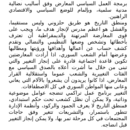
برمجة العمل السياسي المعارض وفق أساليب نضالية
مدنية سلمية، وبإلمام للوضع السياسي والاقتصادي
الراهنين.
ومنطق التاريخ هو طريق حلزوني وليس مستقيما،
والفشل هو اعظم مدرس لإنجاز هدف ما، ويجب على
قوى المعارضة المرتهنة والديمقراطية أن تعترف
بأخطائها وتشخص وضعها التنظيمي والنضالي وتقدم
كشف حساب عن أعمالها وأهدافها ورؤيتها ومطالبها
وعرضها أمام الشعب السوري، اذا أرادت المعارضتين
تكوين قاعدة اجتماعية قادرة على إنجاز التغيير والتي
تبنى من خلال ما أشرت أعلاه بالصدق السياسي مع
الفئات التغييرية والشعب عموما واستقلالية القرار
المعارض، اذا كانوا يريدون أن يشعروا بالآلام التي يعاني
وعانى منها المواطن السوري في كل الاصطفافات.
التغيير برنامج عمل تراكمي تنضجه عوامل موضوعية
وذاتية، ولا يمكن أن نظل كشعب تحت حكم استبدادي،
فمنطق التاريخ لا يعرف الجمود والركود، وأنظمة الإدارة
تتطور باستمرار، والتشريعات تتغير وفق حاجات
المجتمعات في كل مرحلة تمر بها، ولا يمكن إنجاز التغيير
قبل انضاجه.