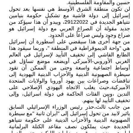
حسين والمقاومة الفلسطينية.
لن تكون منطقة الشرق الأوسط هي نفسها بعد تحول
إسرائيل إلى دولة فاشية مع تشكيل حكومة بنيامين
نتنياهو الجديدة في 29122022، ويبدو أن هذا سيؤكد من
جديد مقولة أن الصراع العربي مع دولة إسرائيل هو
صراع وجود وليس صراعاً على الحدود.
من جهة أخرى هذا سيقضي على أسطورة أن إسرائيل
هي "واحة الديموقراطية في المنطقة "، وربما سيقود هذا
الطابع الفاشي إلى تخفيف التأييد لإسرائيل في العالم
الغربي الأوروبي-الأميركي أويضعه موضع تساؤل في
أوساط اجتماعية واسعة وحتى من الممكن أن تقود
سيطرة الصهيونية الدينية والأحزاب الدينية اليهودية إلى
تناقضات وصراعات بين يهود أوروبا والولايات المتحدة
الأميركية،حيث يغلب الاتجاه اليهودي الإصلاحي على
التدين ،وبين الفئات الحاكمة في دولة اسرائيل، وإلى
تخفيف التأييد لها بينهم.
من جانب ثالث،حذر رئيس الوزراء الإسرائيلي السابق
يائير لابيد من تحول إسرائيل إلى "ايران ثانية "مع سيطرة
الصهيونية الدينية والأحزاب الدينية على حكومة نتنياهو
الجديدة حيث يملكون نصف مقاعد الكتلة البرلمانية