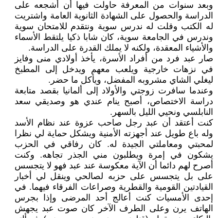
وبعد سنوات من المعرفة حاولت فيها أن أشجعه على
الدراسة والحصول على الشهادة الثانوية العامة واشتريت
له الكتب وقلت له ندرس سوية ونتقدم للامتحان سوية
وندرس في الجامعة سوية، كان شابا ذكيا يلتقط الأسماء
والأشياء المعقدة، ولكنه لا يملك القدرة على الدراسة.
صار عبد فرد من أفراد الأسرة، يأخذ أولادي منى وفايز
في نزهات خارجية ويلعب معهم ويدخل إلى المطبخ
ليغلي الشاي مشروبه المفضل، ويأكل ما حضر.
وعندما سافرت زوجتي والأولاد إلى ألمانيا بقصد متابعة
دراسة الاختصاص، أصبح ينام عندي هو وصديقي سعد
النابلسي ونحيي الليل بالسهر.
كنت أعتقد أن عبد رجل صاحب عزوة عند نظام الأسد
وله باع طويل عند أجهزته الأمنية ويشكل حماية لي نظرا
لمحبتي ومعاملتي الجيدة له. كان رفاقي في الحزب
يشكون في إمرة ويطلبون مني الجذر تجاهه. وكنت
أصرح لهم دائما أن الآية معكوسة عند عبد فهو لا يتجسس
على بل يتجسس على حزبه لصالحي وينقل لي أخبار
القيادتين القومية والقطرية وصراعات الفرقاء فيهما. في
إحدى الأمسيات كنت أعالج أحد المرضى وإذا بجرس
الهاتف يرن وعلى الطرف الآخر كان صوت عبد يجهش