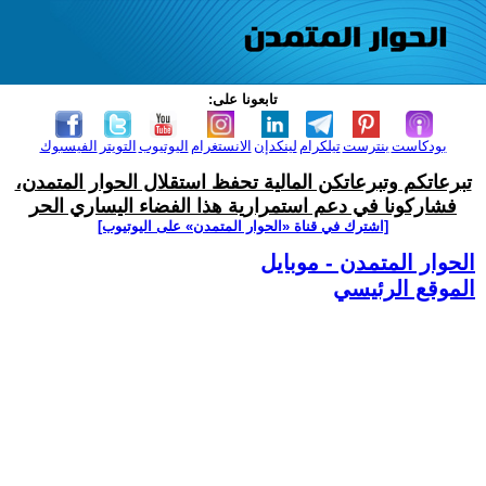
تابعونا على:
بودكاست
بنترست
تيلكرام
لينكدإن
الانستغرام
اليوتيوب
التويتر
الفيسبوك
تبرعاتكم وتبرعاتكن المالية تحفظ استقلال الحوار المتمدن،
فشاركونا في دعم استمرارية هذا الفضاء اليساري الحر
[اشترك في قناة ‫«الحوار المتمدن» على اليوتيوب]
الحوار المتمدن - موبايل
الموقع الرئيسي