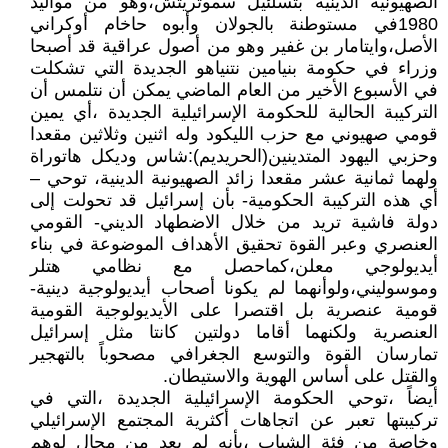
الصهيونية الدينية بتسلئيل سموتريتش،وهو من مواليد
1980في مستوطنة بالجولان وأبوه حاخام أوكراني
الأصل،وايتامار بن غفير وهو من أصول عراقية قد أصبحا
وزراء في حكومة بنيامين نتنياهو الجديدة التي تشكلت
في الأسبوع الأخير من العام الماضي يمكن أن نتلمس أن
التركيبة الحالية للحكومة الإسرائيلية الجديدة ،أي يمين
قومي صهيوني مع حزب الليكود وله اثنين وثلاثين مقعدا
وحزبي اليهود المتدينين(الحريديم):شاس وديكل هاتوراة
ولهما ثمانية عشر مقعدا زائد الصهيونية الدينية، توحي –
أي هذه التركيبة الحكومية- بأن إسرائيل قد تحولت إلى
دولة فاشية تريد من خلال الاضطهاد الديني- القومي
العنصري وعبر القوة تحقيق الأهداف الموضوعة في بناء
أيديولوجي معلن،كماحصل مع نظامي هتلر
وموسوليني،ولوأنهما لم يكونا أصحاب أيديولوجية دينية-
قومية عنصرية بل اقتصرا على الأيديولوجية القومية
العنصرية ولكنهما أقاما دولتين كانتا مثل إسرائيل
تمارسان القوة والتوسع الجغرافي مصحوباً بالتهجير
والقتل على أساس الهوية والاستيطان.
أيضاً ،توحي الحكومة الإسرائيلية الجديدة ،التي في
تركيبتها تعبر عن اتجاهات أكثرية المجتمع الإسرائيلي
وخاصة من فئة الشباب ،بأنه لم يعد من مجال لوهم