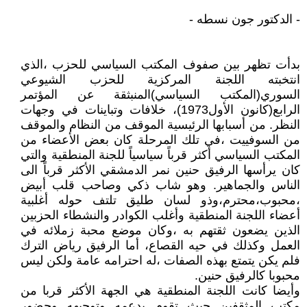
- الدكتور جون نسطه -
بدأت تظهر بين صفوف المكتب السياسي للحزب ،الذي
انتخبته اللجنة المركزية للحزب الشيوعي
السوري(المكتب السياسي)المنبثقة عن المؤتمر
الرابع(كانون الأول1973)، خلافات وتباينات في وجهات
النظر. من أسبابها الرئيسية الموقف من النظام والموقف
من السوفييت ،في تلك المرحلة كان بعض الأعضاء من
المكتب السياسي أكثر قرباً سياسياً للجنة المنطقية والتي
كان يرأسها الرفيق حنين نمر الدمشقي الأكثر قرباً الى
الناس والجماهير. وهو شاب ذكي وصاحب قلب أبيض
،محبوب،محترم،وذو لسان طليق تلتف حوله أغلبية
أعضاء اللجنة المنطقية وأغلب الكوادر والنشطاء الحزبين
الذين يضعون ثقتهم به ،وكان موضع محبة زملائه في
العمل وكذلك في حيه القصاع، أما الرفيق رياض الترك
فلم يكن يتمتع بهذه الصفات ،له احترامه عامة ولكن ليس
محبوبا كالرفيق حنين.
وأيضا كانت اللجنة المنطقية هي الجهة الأكثر قربا من
مكتب المثقفين حيث تقوم بدعمه وتوجيهه وحضور