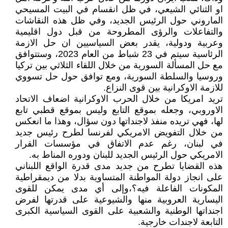
او الثنائي الشيعي، في ظل انقسام في البيت المسيحي
الماروني حول الرئيس الجديد، وفي ظل هذه النقاشات
والتفاعلات والرؤى المطروحة من قبل دول اقليمية
وعربية ودولية، يقدر بعض السياسيين ان حل الازمة
الرئاسية سيتم في 23 شباط من العام 2023، وستتوافق
مع حل المسألة السورية من خلال اللقاء الثلاثي بين تركيا
وروسيا والسلطة السورية، ومع توافق حول حل تسووي
للازمة الاوكرانية بين قوى النزاع.
تريد امريكا من خلال الحرب الاوكرانية اضعاف الاتحاد
الاوروبي، وجعله بموقع التابع وليس بموقع قطبي تابع
لها، فهي تريده منفذ لاجنداتها دون سؤال، وهذا ما انعكس
من خلال التفويض الامريكي لفرنسا لطرح رئيس جديد
في لبنان، رغم عدم الاتفاق في مؤسسات القرار
الامريكي حول الرئيس الجديد للبنان ودوره المناط به.
هذه القضايا تطرح من جديد مدى قدرة الواقع اللبناني
على انجاز دولة المواطنة المتساوية بدلا من ديمقراطية
المكونات الفاعلة فيه؟،وإلى أي مدى يمكن للقوى
اليسارية العروبية منها والشيوعية على قدرتها لفرض
اجنداتها الوطنية والشعبية على القوى السياسية الكبرى
التابعة لاجندات خارجية.