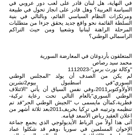
في النهاية، هل لبنان قادر على لعب دور عروبي في
السياسة العربية؟ وهل قادر على انجاز تحول في طبيعة
ومرتكزات النظام السياسي القائم، وبالتالي في بنية
السلطة القائمة نحو واقع جديد يحقق جزءا من متطلبات
المرحلة الراهنة لبنانيا وشعبيا ومن حيث التراكم
الراسمالي الوطني؟
المتعلقون بأردوغان في المعارضة السورية
محمد سيد رصاص
"وكالة نورث برس"-1112023
لم يكن من الصدف أن يولد "المجلس الوطني
السوري"في اسطنبول بيوم2تشرين
الأولأوكتوبر2011،وفي نفس السياق أن يأتي "الائتلاف
الوطني السوري"بالعام التالي تحت رعاية تركية-
قطرية،كماأن مايسمى ب "الجيش الوطني الحر"قد تم
تنظيمه وترتيبه في تركيا بخريف2011بعد ثلاثة أشهر من
اعلان العقيد رياض الأسعد قيامه.
أتى هذا أولاً من الرباط الأيديولوجي الذي يجمع جماعة
الإخوان المسلمين في سوريا ،وهم قد شكلوا عماد