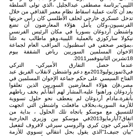
الليبي"برئاسة مصطفى عبدالجليل ،الذي تولى السلطة
بعد أن كانت عملية اسقاط نظام معمر القذافي من خلال
تدخل عسكري خارجي لحلف الأطلسي كان رأس حربتها
الفرنسيون،وكان يأمل هؤلاء المعارضون أن تضع
واشنطن أردوغان بسوريا في مكان الرئيس الفرنسي
نيكولا ساركوزي بالعملية الليبية،وهو ماطالب به علناً
،بمؤتمر صحفي في اسطنبول، المراقب العام لجماعة
الاخوان المسلمين السوريين رياض الشقفة بيوم
18تشرين الثانينوفمبر2011.
عندما حصل التفارق الأميركي- التركي
في3تموزيوليو2013مع دعم واشنطن لانقلاب الفريق عبد
الفتاح السيسي على حكم جماعة الإخوان المسلمين في
مصر،فإن هؤلاء المعارضين السوريين الذين تعلقوا
بأردوغان وراهنوا عليه،المشار لهم آنفاً،لم يخف رباطهم
بأنقرة،مادام أردوغان لم ينعطف نحو حلول تسووية
للأزمة السورية،بخلاف مافعلت واشنطن التي اتجهت
للتنسيق مع موسكو باتجاه تلك الحلول ، بداية من
اتفاق7أيارمايو2013في موسكو بين وزيري الخارجية
الأميركي جون كيري والروسي سيرغي لافروف لتفعيل
"بيان جنيف1"الذي يقول بحل انتقالي تسووي للأزمة