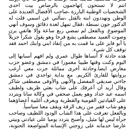
انتم لا تستحون )تهاجمون بالرصاص بيت احدى
الشخصيات الوطنية البارزة ،صاحب الأفضال العديدة على
الوطن وتهددون ابنه بالقتل ،سألني عن اسمي قلت له
الدكتور جون نسطة ،فقال تمهل لعدة دقائق وسوف أنهي
الموضوع. وبالفعل لم تمضي ربع ساعة وإلا هاتفي يرن
وصوت العميد مصطفى يشع فرحا وهو يقول شكراً جزيلاً
يا أبو فايز على ما قمت به من إنقاذ ابني وابنك احمد فقد
توقف كل شيء.
هذه حادثة لا أنساها طوال عمري ولم افهم أسبابها إلى
اليوم وكنت وقتها طبيبا مغمورا في دمشق وعضو حزب
معارض ايضا.وحادثة أخرى مماثلة جرت معي أرغب
بروايتها للقارئ الكريم. مع بداية تواجدي في دمشق
جاءني صديقي المفضل والأبهى والأوفى مصطفى شاكر
وقال أريد أن أعرفك على شاب بعثي ظريف ولطيف
اسمه عبد حداد وهو يعمل صحفي في وكالة سانا ويتردد
على القيادتين القومية والقطرية ويعرف أغلبية أعضاؤهما
وهو شاب فقير من ريف الرقة ويقف معنا سياسياً.
وبالفعل تعرفت على هذا الشاب الودود اللطيف وصاحب
جرأة ليس لها مثيل، وأصبح يتردد يوميا على عيادتي وبيتي
عارضا خدماته على زوجتي الإنسانة المتواضعة الحنونة،