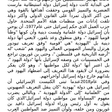
في البداية كانت دولة إسرائيل دولة استيطانية مارست
العنصرية والتمييز القومي وحققت أهدافها بالقوة وهي
من أكثر الدول تمرداً على القانون الدولي وأكثر دولة
تلقت إدانات من منظمات هيئة الأمم المتحدة. حاول
حزب العمل الذي حكم إسرائيل حتى عام1977، أن يوحي
بأن إسرائيل دولة علمانية وليست دينية وأن كونها "وطناً
قومياً لليهود "، وفق منطوق وعد بلفور، لايعني أنها دولة
دينية بل "اليهودية "هي "قومية "وفق تعريف تيودور
هرتزل واليسار الصهيوني العمالي واليهود هم "شعب "له
"أرضه التاريخية في فلسطين "، وحتى بن غوريون تراجع
في الخمسينيات عن وصفه لإسرائيل بأنها "دولة اليهود "،
بل اعتبر أنها "دولة لكل مواطنيها "، وهو كان يفكر
بضرورة أن لايقود هذا التعريف إلى اضطهاد اليهود في
بلدانهم خارج دولة إسرائيل أواحراجهم.
وفي عام2018عندما تبنى الكنيست الإسرائيلي أن
إسرائيل هي دولة "يهودية "كان ينقل التعريف الصهيوني
من "العلمانية "إلى "الدولة اليهودية "، وبالتالي يضرب
مفهوم "المساواة بين مواطني دولة اسرائيل"الذي كان
يقول به أول رئيس وزراء لدولة إسرائيل دافيد بن
غوريون ومن خلفه، ولوأن التمييز ضد المواطنين العرب