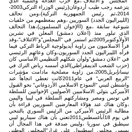
"المجلس" و"الائتلاف"،مع حزب العدالة والتنمية الذي
يتزعمه رجب طيب أردوغان(رئيس الوزراء التركي2003-
2014،ثم رئيس الجمهورية التركية)،ومن تحالف
(الليبراليون الجدد) السوريين ،وهم بمعظمهم من خلفيات
شيوعية سابقة ،مع (االإخوان المسلمون)،هذا التحالف
الذي تبلور منذ (اعلان دمشق) المعلن في تشرين
الأولأوكتوبر2005ثم استمر في "المجلس"و"الائتلاف"،وقد
قرأ الاسلاميون من زاوية أيديولوجية الرباط التركي فيما
قرأه الليبراليون الجدد السوريون،وكان وعائهم الرئيسي
في "اعلان دمشق"ولوأن شكلهم التنظيمي الأساسي كان
(حزب الشعب الديمقراطي)الذي أسسه رياض الترك في
نيسانإبريل2005،من زاوية مصلحية مادامت مؤشرات
"الربيع العربي" في عام2011كانت تعطي اتجاهاً عند
واشنطن لتبني "النموذج الاسلامي الأردوغاني" نحو القبول
الأميركي بتولي الاسلاميين الأصوليين الإخوانيين للسلطة
في تونس ومصر ومشاركتهم السلطة في ليبيا واليمن
،وكان هناك عند هؤلاء المعارضين السوريين قراءة بأن
مطالبة الرئيس الأميركي من الرئيس السوري بالتنحي
في يوم 18آبأغسطس2011تعني بأن هناك سيناريو ليبي
سيطبق في سوريا ،وليس صدفة في هذا المجال أن
يسمى مجلس اسطنبول على غرار"المجلس الوطني