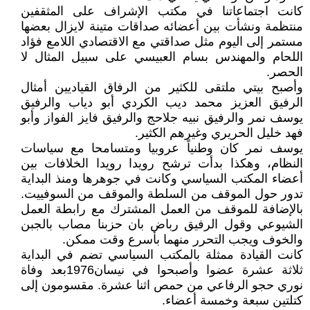
كانت اجتماعاتنا في مكتب الإشراف على المثقفين
منتظمة ونشأت بين أعضائه صداقات متينة لايزال بعضها
مستمر إلى اليوم مثل صداقتي مع الاقتصادي اللامع فؤاد
اللحام والمهندس بسام العبيسي على سبيل المثال لا
الحصر.
وأصبح بيتي ملتقى للكثير من الرفاق القياديين أمثال
الرفيق العزيز محمد ديب الكردي أبو دياب والرفيق
يوسف نمر والرفيق نبيه جلاحج والرفيق فايز الفواز وأبو
فهد خليل الحريري وغيرهم الكثير.
يوسف نمر كان وطنياً عروبيا ومتسامحا مع سياسات
النظام، وهكذا بدأت ترشح رويدا رويدا الخلافات بين
أعضاء المكتب السياسي وكانت في جوهرها ومنذ البداية
تدور حول الموقف من السلطة والموقف من السوفييت.
بالإضافة للموقف من العمل المشترك مع رابطة العمل
الشيوعي وقول الرفيق رباض بان حزبنا مصاب بالجبن
والخوف ويجب التحرر منهما بأسرع وقت ممكن.
كانت القيادة ممثلة بالمكتب السياسي تضم في البداية
ثلاثة عشرة عضوا وأصبحوا في نيسان1976بعد وفاة
نوري حجو الرفاعي من حمص اثنا عشرة. مقسومون إلى
كتلتين سبعة وخمسة أعضاء.