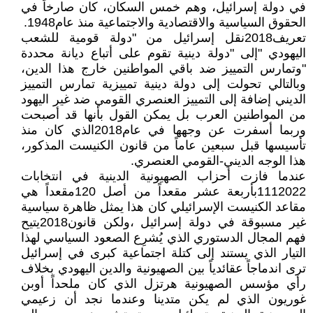
في دولة إسرائيل، وهم خمس السكان، كان صارخاً في
الحقوق السياسية والاقتصادية والاجتماعية منذ عام1948.
تعريف2018نقل إسرائيل من "دولة قومية للشعب
اليهودي "إلى "دولة دينية تقوم على أتباع ديانة محددة
"وتمارس التمييز ضد باقي المواطنين خارج هذا الدين،
وبالتالي تحولت إلى دولة دينية تمييزية تمارس التمييز
الديني إضافة إلى التمييز العنصري القومي ضد غير اليهود
من المواطنين العرب بل يمكن القول بأنها قد أصبحت
وربما أسفرت عن وجهها في عام2018الذي كان منذ
تأسيسها قبل سبعين عاماً من قانون الكنيست المذكور،
هذا الوجه الديني-القومي العنصري.
عندما فازت أحزاب الصهيونية الدينية في انتخابات
1112022بأربعة عشر مقعداً من أصل 120مقعداً هي
مقاعد الكنيست الإسرائيلي كان هذا يمثل ظاهرة سياسية
غير مسبوقة في دولة إسرائيل ،ولكن قانون2018يتيح
فهم المجال الدستوري الذي يُشرِع الصعود السياسي لهذا
التيار الذي يستند إلى كتلة اجتماعية كبرى في إسرائيل
ترى اندماجاً عقائدياً بين الصهيونية والدين اليهودي بخلاف
رأي مؤسس الصهيونية هرتزل الذي كان ملحداً أوبن
غوريون الذي لم يكن متدينا وعندما نجد أن زعيمي