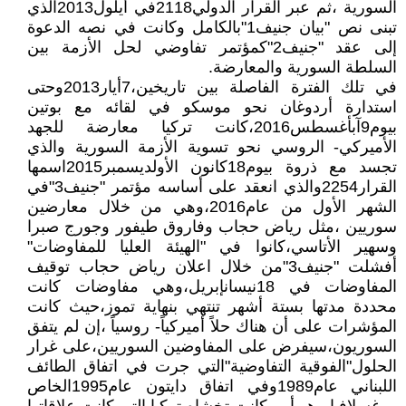
السورية ،ثم عبر القرار الدولي2118في أيلول2013الذي
تبنى نص "بيان جنيف1"بالكامل وكانت في نصه الدعوة
إلى عقد "جنيف2"كمؤتمر تفاوضي لحل الأزمة بين
السلطة السورية والمعارضة.
في تلك الفترة الفاصلة بين تاريخين،7أيار2013وحتى
استدارة أردوغان نحو موسكو في لقائه مع بوتين
بيوم9آبأغسطس2016،كانت تركيا معارضة للجهد
الأميركي- الروسي نحو تسوية الأزمة السورية والذي
تجسد مع ذروة بيوم18كانون الأولديسمبر2015اسمها
القرار2254والذي انعقد على أساسه مؤتمر "جنيف3"في
الشهر الأول من عام2016،وهي من خلال معارضين
سوريين ،مثل رياض حجاب وفاروق طيفور وجورج صبرا
وسهير الأتاسي،كانوا في "الهيئة العليا للمفاوضات"
أفشلت "جنيف3"من خلال اعلان رياض حجاب توقيف
المفاوضات في 18نيسانإبريل،وهي مفاوضات كانت
محددة مدتها بستة أشهر تنتهي بنهاية تموز،حيث كانت
المؤشرات على أن هناك حلاً أميركياً- روسياً ،إن لم يتفق
السوريون،سيفرض على المفاوضين السوريين،على غرار
الحلول"الفوقية التفاوضية"التي جرت في اتفاق الطائف
اللبناني عام1989وفي اتفاق دايتون عام1995الخاص