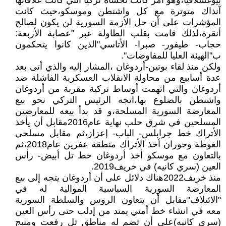
بيوغسلافيا،وهو أمر كانت تخشاه تركيا التي كانت علاقاتها
آنذاك متوترة مع كل واشنطن وموسكو،حيث كانت
المؤشرات على أن حل الأزمة السورية لن يكون لصالح
أنقرة،لذلك قامت بقلب الطاولة عبر "عصابة الأربعة:
حجاب- طيفور- صبرا- الأتاسي"الذين كانوا يتحكمون
ب"الهيئة العليا للمفاوضات".
ولكن منذ لقاء بوتين-أردوغان ،المشار إليه والذي أتى بعد
عدة أسابيع من محاولة الانقلاب العسكرية الفاشلة ضد
أردوغان والتي اتهمت أوساط تركية مقربة من أردوغان
واشنطن بالضلوع بها،اتجه الرئيس التركي نحو بيع
المعارضة السورية المسلحة،و قد بدأ بيعه للمعارضين
المسلحين في شرق حلب نهاية عام2016مقابل أن يأخذ
الأتراك خط جرابلس- الباب- إعزاز،ثم مقابل مسلحي
الغوطة وحوران أخذ الأتراك منطقة عفرين عام2018،ثم
بالتعاون مع موسكو أخذ أردوغان خط تل أبيض- رأس
العين (سري كانيه) في خريف2019.
منذ خريف2022هناك دلائل على أن أردوغان يتجه إلى بيع
المعارضة السورية السياسية الموالية له في
"الائتلاف"مقابل أن يتعاون الروس والسلطة السورية
معه في انشاء خط أمني يمتد من إدلب حتى رأس العين
(سري كانيه)على أن تضم له مناطق تل رفعت ومنبج