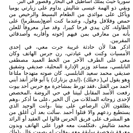
سوريا حيث يملك أساطيل في البحار وقصور في البر.
وبقي ذو الهمة عيسى شاليش يداوم على زيارتي يوميا
ويأكل على موائدي من الطعام البسيط والرخيص من
حمص وفلافل وفول، وعندما كنت أضع(بسطرما) على
الطاولة، كان يبدي فرحا كبيرا، وقد صار معروفاً للعلن
بأنه من معارفي بمن فيهم إخوته وأقاربه وأصدقائي
المقربين.
اذكر هذا لأن حادثة غريبة جرت معي، في إحدى
الأمسيات وكنت في عيادتي، رن جرس الهاتف وكان
معي على الطرف الآخر من الخط العميد مصطفى
النابلسي، مساعد وزير الإدارة المحلية، صديقي وشقيق
صديقي محمد سعيد النابلسي. كان صوته متهدجا ملتاعا
وهو يقول لي( دخيلك) ،(ايدي بزنارك) يا أبو فائز أنقذ أبني
أحمد من القتل ،فقد تورط بمشاجرة مع حرس أحد بيوت
رفعت الأسد المقابل لبيتنا في حي الروضة ،المخصص
لإحدى زوجاته المدللات من آل الخير ،على ما أذكر ،وهم
يطلقون الآن الرصاص على بيتنا ،وأنت الوحيد الذي
يستطيع ردعهم والا قتلوا أحمد .سألت بعد أن أغلق من
هو المشرف على فريق الحرس قالوا لي العقيد أو الرائد
محمد شاليش ،فتكلمت معه فورا على الهاتف وبدون
معرفة شخصية سابقة معه ،وقلت له بصوت عال ،(ولك