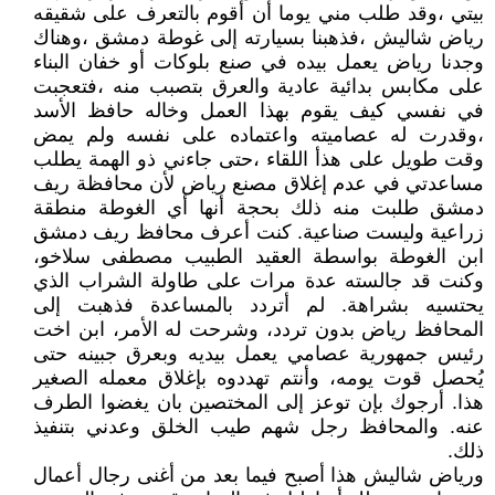
بيتي ،وقد طلب مني يوما أن أقوم بالتعرف على شقيقه
رياض شاليش ،فذهبنا بسيارته إلى غوطة دمشق ،وهناك
وجدنا رياض يعمل بيده في صنع بلوكات أو خفان البناء
على مكابس بدائية عادية والعرق بتصبب منه ،فتعجبت
في نفسي كيف يقوم بهذا العمل وخاله حافظ الأسد
،وقدرت له عصاميته واعتماده على نفسه ولم يمض
وقت طويل على هذأ اللقاء ،حتى جاءني ذو الهمة يطلب
مساعدتي في عدم إغلاق مصنع رياض لأن محافظة ريف
دمشق طلبت منه ذلك بحجة أنها أي الغوطة منطقة
زراعية وليست صناعية. كنت أعرف محافظ ريف دمشق
ابن الغوطة بواسطة العقيد الطبيب مصطفى سلاخو،
وكنت قد جالسته عدة مرات على طاولة الشراب الذي
يحتسيه بشراهة. لم أتردد بالمساعدة فذهبت إلى
المحافظ رياض بدون تردد، وشرحت له الأمر، ابن اخت
رئيس جمهورية عصامي يعمل بيديه وبعرق جبينه حتى
يُحصل قوت يومه، وأنتم تهددوه بإغلاق معمله الصغير
هذا. أرجوك بإن توعز إلى المختصين بان يغضوا الطرف
عنه. والمحافظ رجل شهم طيب الخلق وعدني بتنفيذ
ذلك.
ورياض شاليش هذا أصبح فيما بعد من أغنى رجال أعمال