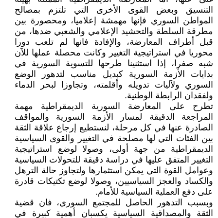
التنسيق وبعض القوى الأخرى التي تلتزم بمصالح
المواطن السوري فإنها مهمشة إعلاميا، ومحصورة بين
مطرقة السلطة والتحشيد الإعلامي والشعبي ضدها، من
قبل أطراف المعارضة، والإفادة فانها لم تلعب دورا
محوريا في استراتيجية التغيير وكانت محصلة عملها للآن
شبه صفرا، إذا استثنينا طرحها للتسوية السورية في
بدايات الأزمة السورية كبديل مناسب لتدهور الوضع
السوري ولآليات تدويله وأقلمته، وتجاوزا لبحر الدماء
ولفقدان الرابطة الوطنية.
تطرح على المعارضة السورية الديمقراطية مهمة
المراجعة الدقيقة لمسار الأزمة السورية والمواقف
الصادرة عنها في كل مرحلة، لنستطيع إرجاع علاقة الثقة
بين الفئات التي لها مصلحة في التغيير والقوى السياسية
الديمقراطية من جهة أولى، وصولا لوضع استراتيجية
التغيير المتفق عليها في دراسة دقيقة للتحولات السياسية
وعوامل القوة التي يمكن استثمارها ولتجاوز حالة الترهل
والكساد والعجز السياسيين، وصولا لوضع تكتيكات قادرة
على دفع العملية السياسية للأمام.
وبسبب التدهور الحاصل للمجتمع السوري، فان قضية
الثقة والمصداقية السياسية يكسبان أهمية كبيرة في