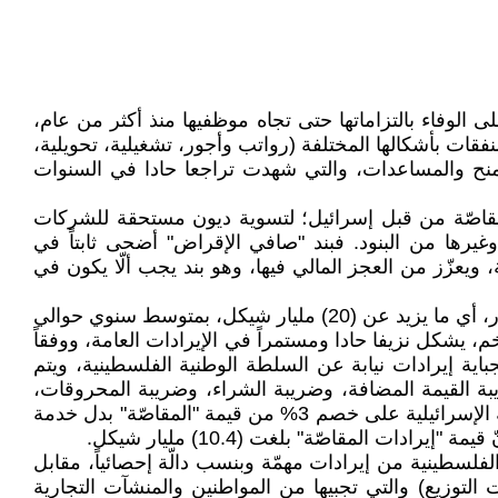
مة على الوفاء بالتزاماتها حتى تجاه موظفيها منذ أكثر من عام،
نفقات بأشكالها المختلفة (رواتب وأجور، تشغيلية، تحويلية،
 المنح والمساعدات، والتي شهدت تراجعا حادا في السنوات
 المقاصّة من قبل إسرائيل؛ لتسوية ديون مستحقة للشركات
غيرها من البنود. فبند "صافي الإقراض" أضحى ثابتاً في
ها من إيرادات مستحقة، ويعزّز من العجز المالي فيها، وهو بند يجب ألّا يكون في
ومن خلال سبر أغوار تاريخ " صَافِي اَلْإِقْرَاضِ" على مدار السنوات العشرين الماضية، نجد أنه بلغ تراكميا حوالي (6) مليار دولار، أي ما يزيد عن (20) مليار شيكل، بمتوسط سنوي حوالي
كل سنوياً، وبلغ في العام 2022 (1.2) مليار شيكل، وهي مبلغ ضخم، يشكل نزيفا حادا ومستمراً في الإيرادات العامة، ووفقاً
باية إيرادات نيابة عن السلطة الوطنية الفلسطينية، ويتم
بة القيمة المضافة، وضريبة الشراء، وضريبة المحروقات،
والجمارك، وأيّة ضرائب ورسوم تترتب على التبادل التجاري بين إسرائيل والسلطة الوطنية الفلسطينية، وتعمل وزارة المالية الإسرائيلية على خصم 3% من قيمة "المقاصّة" بدل خدمة
 الفلسطينية من إيرادات مهمّة وبنسب دالّة إحصائياً، مقابل
ت التوزيع) والتي تجبيها من المواطنين والمنشآت التجارية