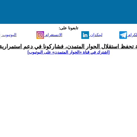
تابعونا على:
لكرام
لينكدإن
الانستغرام
اليوتيوب
ية تحفظ استقلال الحوار المتمدن، فشاركونا في دعم استمرارية 
[اشترك في قناة ‫«الحوار المتمدن» على اليوتيوب]