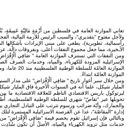
تعاني الموازنة العامة في فلسطين من أَزْمَةٍ مَالِيَّةٍ عَمِيقَة
ولأجل مفتوح "بتقديري"، والسبب الرئيس للأزمة المالية، الفجوة
رأسمالية، تطويرية)، يطغى على مبنى الإيرادات بأشكالها ال
الأـخيرة، مما جعل مجموع النفقات أعلى، وبفروقات دالّة، عن
ومن النفقات التي تستنزف الموازنة العامة " صَافِي اَلْإِق
الإسرائيلية المزودة للكهرباء، والمياه، وخدمات الصرف الص
الموازنة الع
الموازنة العامّة ابتداءً.
لبرتوكول باريس الاقتصادي الناظم للعلاقة الاقتصادية ما بي
تحويلها عبر "تقاصّ" شهري للسلطة الوطنية الفلسطينية، أُط
إدارة "المقاصّة"، عدا عن القرصنة الاسرائيلية المستمرة لتلك الإيرادات بحجج شتى، وتبعا لبيانات 
وبالتالي فإن إسرائيل تقوم بخصم قيمة "صَافِي اَلْإِقْرَاضِ" م
خدمات مثل تزويد الكهرباء والمياه، الأصلُ أن تكون سُدّدِت م