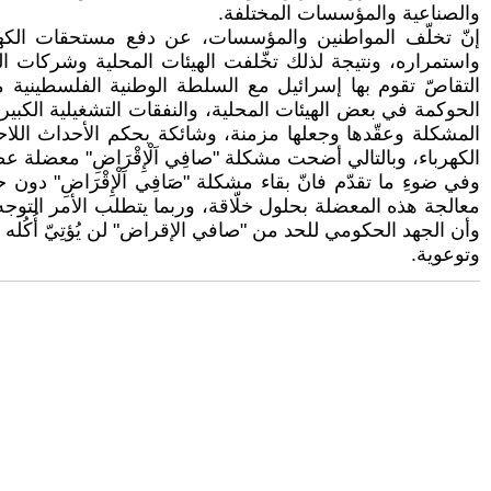
والصناعية والمؤسسات المختلفة.
إنّ تخلّف المواطنين والمؤسسات، عن دفع مستحقات الكهرباء
واستمراره، ونتيجة لذلك تخّلفت الهيئات المحلية وشركات ا
التقاصّ تقوم بها إسرائيل مع السلطة الوطنية الفلسطينية مبا
الحوكمة في بعض الهيئات المحلية، والنفقات التشغيلية الكبي
المشكلة وعقّدها وجعلها مزمنة، وشائكة بحكم الأحداث اللاح
الكهرباء، وبالتالي أضحت مشكلة "صافِي اَلْإِقْرَاضِ" معضلة ع
وفي ضوءِ ما تقدّم فانّ بقاء مشكلة "صَافِي اَلْإِقْرَاضِ" دو
معالجة هذه المعضلة بحلول خلّاقة، وربما يتطلب الأمر التوج
وأن الجهد الحكومي للحد من "صافي الإقراض" لن يُؤتِيّ أُكُله إ
وتوعوية.