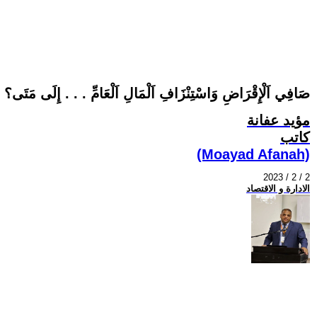
صَافِي اَلْإِقْرَاضِ وَاسْتِنْزَافِ اَلْمَالِ اَلْعَامِّ . . . إِلَى مَتَى؟
مؤيد عفانة
كاتب
(Moayad Afanah)
2023 / 2 / 2
الادارة و الاقتصاد