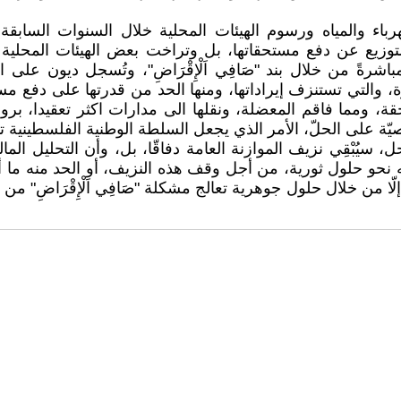
 والمياه ورسوم الهيئات المحلية خلال السنوات السابقة، م
لتوزيع عن دفع مستحقاتها، بل وتراخت بعض الهيئات المحلية 
شرةً من خلال بند "صَافِي اَلْإِقْرَاضِ"، وتُسجل ديون على ا
رة، والتي تستنزف إيراداتها، ومنها الحد من قدرتها على دفع 
قة، ومما فاقم المعضلة، ونقلها الى مدارات اكثر تعقيدا، ب
صيّة على الحلّ، الأمر الذي يجعل السلطة الوطنية الفلسطينية تت
ن حل، سيُبْقِي نزيف الموازنة العامة دفاقّا، بل، وأن التحليل 
ه نحو حلول ثورية، من أجل وقف هذه النزيف، أو الحد منه ما أ
لّا من خلال حلول جوهرية تعالج مشكلة "صَافِي اَلْإِقْرَاضِ" من