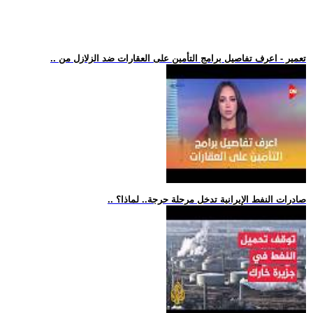
.. تعمير - اعرف تفاصيل برامج التأمين على العقارات ضد الزلازل من
.. صادرات النفط الإيرانية تدخل مرحلة حرجة.. لماذا؟