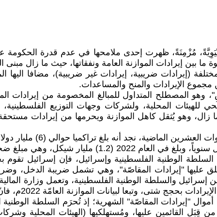
ٍ، بُنْيَوِيَّةً، مُزْمِنَةً، ظهرت إحدى ملامحها في عدم قدرة الحكو
 ما بين إيرادات الموازنة العامة ونفقاتها، حيث ما زال مبنى ال
مختلفة (إيرادات ضريبية، إيرادات غير ضريبية)، مضافا اليها
 مجموع الإيرادات والمنح والمساعدات.
ْرَاضِ"، وهو المصطلح المتداول للمبالغ المخصومة من إيرادات
حي للهيئات المحلية، ولشركات وجهات التوزيع الفلسطينية، و
امّة للسلطة الوطنية الفلسطينية منذ 20 عاما، وما زال، وهو يُثقل كاهل الموازنة ويحرم
المليار شيكل، علما أنه في السنوات الأخيرة فاق المليار شي
ن السلطة الوطنية الفلسطينية وإسرائيل، فإن إسرائيل تقوم بج
لق عليها "إيرادات المقاصّة"، وهي تشمل ضريبة الدخل، وضري
الموازنة العامّة 2022م، فانّ قيمة "إيرادات المقاصّة" بلغت (10.4) مليار شيكل.
ن أموال "إيرادات المقاصّة" الشهرية؛ إذ تُحرَم السلطة الوطنية
ن قِبَل القائمين عليها، ومُستهلكيها (الهيئات المحلية وشركا