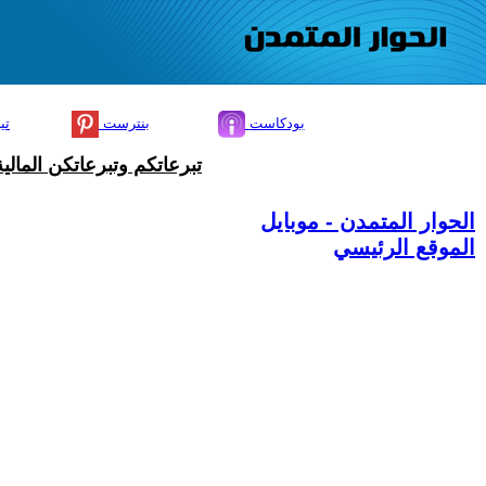
بودكاست
بنترست
تي
تبرعاتكم وتبرعاتكن المال
الحوار المتمدن - موبايل
الموقع الرئيسي