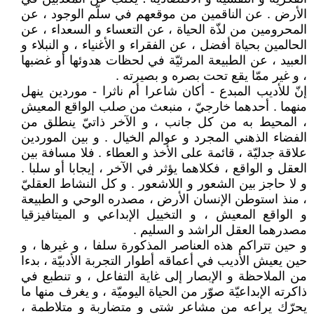
الأرض . عن الناقمين من موقعهم في سلّم الوجود ، عن
المحرومين من لذّة الحياة ، عن التعساء و السعداء ، عن
الحالمين بحياة أفضل ، عن الفقراء و الأغنياء ، و النبلاء و
العبيد ، عن الطبيعة المرئيّة في لحظات هدوئها أو غضبها
، و غير ممّا يقع تحت بصره و بصيرته .
إنّ للأديب المبدع - أكان شاعرا أم ناثرا - موردين ينهل
منهما . أحدهما خارجيّ ، منبعث من صلب الواقع المعيش
، المحيط به من كل جانب ، و الآخر ذاتيّ ينطلق من
الفضاء الذهني المجرد و عوالم الخيال . و بين الموردين
علاقة جدليّة ، قائمة على الأخذ و العطاء . فلا مسافة بين
العقل و الواقع ، فكلاهما يؤثر في الآخر ، إيجابا أو سلبا .
و لا حاجز بين الشعور و اللاشعور . و كل النشاط العقليّ
، منذ استوطن الإنسان الأرض ، مصدره الوحي و الطبيعة
و الواقع المعيش ، و التخييل الإبداعي و الميتافيزقيا
مصدرهما العقل الراشد و السليم .
و حين تتراكم هذه العناصر المذكورة سلفا ، و غيرها ، و
حين يعيش الأديب في أعماقه أطوار التجربة الأدبيّة ، بدءا
من الملاحظة و الإبصار إلى غاية التفاعل ، و تنطبع في
ذاكرته الإبداعيّة صوّر من الحياة اليوميّة ، و يغرف منها ما
يحرّك يراعه من مشاعر شتى و متضاربة و متلاطمة ،