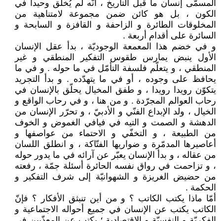
المسمّى إنسان ما قبل التاريخ ، أنّه لم يُخلق وحيدا في
الكون ، بل هو كائن ضمن مجموعة لامتناهية من
المخلوقات الطائرة و الزاحفة و القافزة و السابحة و
السائرة على أقدام أربعة .
و في خضم هذا المعمعة الوجوديّة ، بدأ عقل الإنسان
الأول ينبض يمارس طقوس التفكير المنطقي و غير
المنطقي ، و يتعلّم فلسفة التأمّل في ما حوله . و في ما
يحافظ على وجوده ، أو في ما يتهدّده . و بدأ التجريد
يتكوّن رويدا رويدا ، و طفق المخيال يحلّق بالإنسان في
رحاب العوالم المجرّدة . و من هنا ، و في رحاب الواقع و
الخيال ، ولد الإبداع الفنّي و الأدبيّ ، و تحرّر الإنسان من
الدهشة و الصمت و التيه في فيافي الغموض و الخوف
من الطبيعة ، و التخفّي و الاحتماء من عواصفها و
أعاصيرها المدمّرة و ضواريها الفتّاكة ، و انطلق اللسان
من عقاله ، و بدأ الإنسان يعبّر عن آرائه في ما يدور حوله
، و تزاحمت في رواق نفسه الحائرة أسئلة جمّة ، رفعته
من حضيض الغريزة و الشهوانيّة إلى شرف التفكير و
الحكمة .
أمّا ماذا يكتب الكاتب ؟ و من أين تنبثق الأفكار ؟ فإنّ
الكاتب يكتب عن الإنسان في جميع أحواله الاجتماعية و
الفكريّة و النفسيّة و الاقتصادية ؛ يكتب عن المعذّبين في