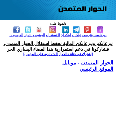
تابعونا على:
بودكاست
بنترست
تيلكرام
لينكدإن
الانستغرام
اليوتيوب
التويتر
الفيسبوك
تبرعاتكم وتبرعاتكن المالية تحفظ استقلال الحوار المتمدن،
فشاركونا في دعم استمرارية هذا الفضاء اليساري الحر
[اشترك في قناة ‫«الحوار المتمدن» على اليوتيوب]
الحوار المتمدن - موبايل
الموقع الرئيسي