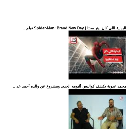
.. فيلم Spider-Man: Brand New Day | البداية اللي كان بيتر محتا
.. محمد عدوية يكشف كواليس ألبومه الجديد ومشروع عن والده أحمد عد