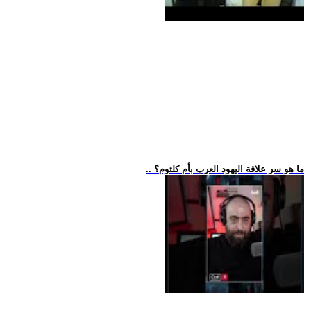
.. ما هو سر علاقة اليهود العرب بأم كلثوم؟