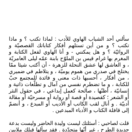
سألني أحد الشباب الهاوي للأدب : لماذا تكتب ؟ و ماذا
تكتب ؟ و من أين تستلهم أفكار كتاباتك القصصيّة و
الروائيّة ؟ و هل يمكنني - و أنا الهاوي لفعل الكتابة و
المغرم بها غرام قيس بن الملوّح بابنة عمّه ليلى العامريّة
، و العاشق لها عشق النحلة للزهرة - أن أكتب شيئا ممّا
يختلج في صدري من هموم يوميّة ، و يتلاطم في ضميري
، من أفكار ، أحسبها ذات معنى و فائدة للمجتمع حبّ
للكتابة ، و ما تضطرم نفسي من آمال و تطلّعات ذاتية و
إنسانيّة ، أظنّها ، صالحة كعمل إبداعي ، في حقول النثر
أو الشعر ؛ كقصيدة أو قصة أو رواية أو مسرحيّة أو مقالة
أدبيّة . و أنال لقب الكاتب أو الأديب أو المبدع ، و أنضمّ
إلى قافلة الكتاب و الأدباء المبدعين .
قلت لصاحبي : أسئلتك ليست وليدة الحاضر وليست بدعة
جديدة الطرح ، غير أنّها متجدّدة . فقد سألها قبلك ملايين