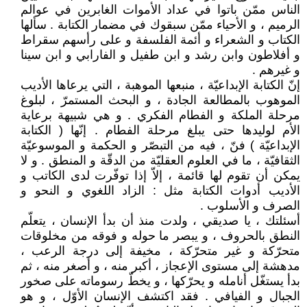
الناس ممّن باتوا في عداد الأموات الغابرين في عوالم
الرميم ، و الأحياء ممّن سبقوك في مضمار الكتابة . سألها
الكتاب و الشعراء و أئمة الفلسفة و على رأسهم سقراط
و أفلاطون وابن رشد و ابن طفيل و الفارابي و ابن سينا
و غيرهم .
إنّ الكتابة الإبداعيّة ، منبعها الموهبة ، التي يرعاها الأديب
الموهوب بالمطالعة الجادة ، و البحث المستمرّ ، لبلوغ
مرحلة الملكة و الفطام الفكري . و هي شبيهة برعاية
الأم لوليدها حتى يبلغ مرحلة الفطام . إنّها ( الكتابة
الإبداعيّة ) فنّ ، فيه من التبصّر و الحكمة و الموسوعيّة
الثقافيّة ، ما في العلوم العقليّة من الدقّة و المنطق . و لا
يمكن أن تقوم لها قائمة ، إلاّ إذا توفّرت لدى الكاتب و
الأديب أدوات الكتابة مثل : الزاد اللغوي و النحو و
الصرف و الأسلوب .
أسئلتك ، يا صديقي ، ولدت منذ أن بدأ الإنسان ، يتعلّم
النطق بالحروف ، و يبصر ما حوله و فوقه من مخلوقات
متحرّكة و غير متحرّكة ، مخيفة إلى درجة الرعب ،
مدهشة إلى مستوى الإعجاز ، أكبر منه ، و أصغر منه ، ثم
بدأ يستغّل أنامله و يحرّكها ، و يخطّ رسوماته على صخور
الجبال و الفيافي . فقد اكتشف الإنسان الأوّل ، و هو