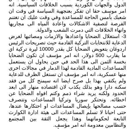
الدول والجهات الكوردية بسبب الخلافات السياسية. انه
امر موسف حقا ان تفكر بعنجهية السياسة في وقت ان
شعبك بأمس الحاجة للمساعدة وفي وقت عليك ان تغتنم
الفرصة لتصفية الاشكالات واعادة المياه الى مجاريها
وانهاء الخلافات التي دمرت الشعب والدولة.
3- استغلال الضحايا واعدادها والازمات ومصائبها لغرض
الدعاية للانتخابات التركية القادمة حيث تصريحات الرئيس
اردوغان بتعويض الضحايا كل بقدر 10000 ليرة تركية اي
ما يقارب 500 دولار، انه امر مؤسف ان تكون الضحايا
بخسة الثمن الى هذا الحد في حين يحاول ان يستعمل
المساعدات المادية القادمة لهذا الدمار في مجالات اخرى
منها عسكرية، انه امر مؤسف ان تستغل الظرف للدعاية
ولم يكتفي بهذا بل صرح ايضا انه سيمنح كل من فقد
سكنه دارا وهو بذلك يكذب لان اقتصاده منهار الى ابعد
الحدود ولكنه يريد شراء ذمم وكتم افواه الضحايا عن
اخطائه. وتحتكر سوريا وتركيا المساعدات وتتصرف
حسب مصالحها بإيصال المساعدات او احتكارها عندها،
حتى احيانا لا تسلم المساعدات الى هيئة ادارة الكوارث
التابعة لحكوماتهما وهذا يجعل الثقة بين المجتمع
والنظامين معدومة انه امر مؤسف.