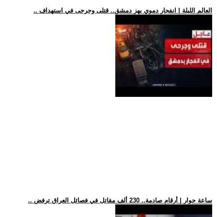
.. العالم الليلة | انفجار دموي يهز دمشق.. قتلى وجرحى في استهداف
.. ساعة حوار | أرقام صادمة.. 230 ألف مقاتل في فصائل العراق ترفض