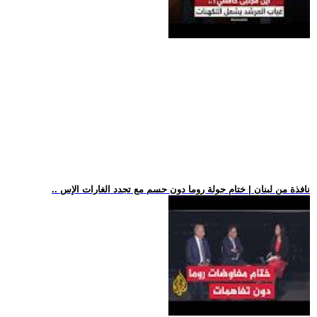
.. نافذة من لبنان | ختام جولة روما دون حسم مع تجدد الغارات الإس