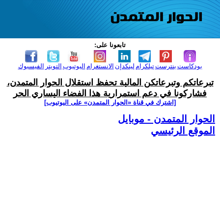
تابعونا على:
بودكاست
بنترست
تيلكرام
لينكدإن
الانستغرام
اليوتيوب
التويتر
الفيسبوك
تبرعاتكم وتبرعاتكن المالية تحفظ استقلال الحوار المتمدن،
فشاركونا في دعم استمرارية هذا الفضاء اليساري الحر
[اشترك في قناة ‫«الحوار المتمدن» على اليوتيوب]
الحوار المتمدن - موبايل
الموقع الرئيسي