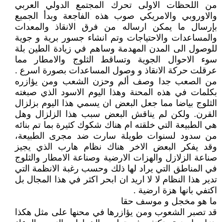
من اللحظات الاولى تحرك المجتمع الدولي العربي
والاوروبي والامريكي صوب هذه الفاجعة وبدأ الجميع
بإرسال ما يمكن ارساله من فرق الانقاذ والمعدات
والمساعدات والاحتياجات وتم انشاء جسور برية و جوية
للوصول الى المدن المهدمة وساهم في زيادة الطين بلة
سوء الاحوال الجوية وتساقط الثلوج والامطار مما
عرقلت حركة الانقاذ و وصول المساعدات بصورة اسرع .
من الصعب جدا وصف ألم وحزن الشعب ومن يؤازره
بكلمات في هذه المحنة وهذا اليوم الاسود الذي صبغته
الثلوج بياضا مما جعل البعض ان يسمي هذا اليوم بزلزال
القرن. ولكن لم يناقش البعض سبب هذا الزلزال وهل
هي الطبيعة التي خلقته ام هناك شكوك كثيرة بما تم بنائه
من سدود لسنوات طويلة سارت ضد مجرى الطبيعة،
وقد يفكر البعض الاخر هناك نظام هارب الذي يجيز
صناعة الزلازل والهزات الارضية وصناعة الامطار والثلوج
في المناطق التي يراد لها ذلك وحسب رغبة الانظمة التي
تدير هذا النظام لا لا اريد ان ابحر اكثر في هذا المجال بل
اكتفي بانها هزة ارضية .
ما هو مخجل و موسف حقا
قد تصبر الشعوب ومن يؤازرها في محنها على مثل هكذا