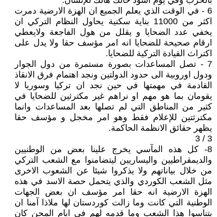
بالحرب وفي يوم اسود حالك هالك للإنسان.
6 - في الوقت الذي يعلم الجميع ان الهزة الارضية دمرت
اكثر من 11000 بناية سكنية يحاول النظام التركي ان
يخفي عدد الضحايا و يقلل من هول الفاجعة ولايعطي
ارقام صحيحة للضحايا انه امر مؤسف حقا ولا يدل على
اكتراث القيادة التركية للضحايا.
7 - تصل المساعدات بصورة مستمرة من دول الجوار
ودول اوروبية الى حدود الدولتين ونجد اهتمام فرق الانقاذ
القادمة في مهمتها في حين نجد ان تركيا وسوريا لا
يقومان بما هو مهم او نراهم غير مكترثين للضحايا في
كثير من المناطق التي لم تصلها بعد المساعدات وانما
مكترثتين للإعلام فقط وهو امر مخجل و مؤسف حقا
يظهر حقائق الانظمة الحاكمة.
3 / 3
8- كل هذه المآسي يخرج علينا بعض من الوطنيين
والديمقراطيين واليساريين ليتضامنوا مع الشعب التركي
من خلال بياناتهم ولا يذكروا شيئا عن الشعوب الاخرى
مثل الشعب الكوردي والذي يتحمل حصة الاسد في هذه
الهزة الارضية انه حقا امر مؤسف ان بعض الجهات
الوطنية التي كانت وما زالت كوردستان لها ملاذا آمنا ان
يتناسوا هذا الشعب وما قدمه لهم في ايام المحن كان