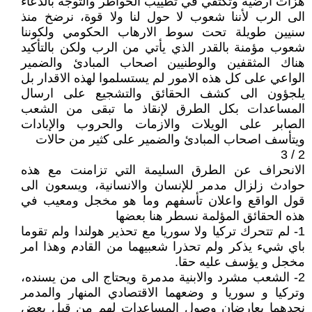
هزات ارضية وتكتفي في تطييب الخواطر والتوجه بالدعاء
الى الرب لأننا شعوب لا حول لنا ولا قوة، نرضخ منذ
سنيين طويلة تحت سوط الارهاب الحكومي ولكوننا
شعوب مؤمنة بالقدر الذي يأتي من الرب ولكن بالتأكيد
هناك المثقفين والوطنيين اصحاب المبادئ والضمير
الواعي على كل هذه الامور لم يستسلموا لهذه الاقدار بل
يلجؤون الى كشف الحقائق والتشجيع على ارسال
المساعدات بكل الطرق لإنقاذ ما تبقى من الشعب
الصابر على الويلات والازمات والحروب والإبادات
ويتأسف اصحاب المبادئ والضمير على كثير من حالات
2 / 3
الانحراف عن الطرق السليمة التي تزامنت مع هذه
حوادث زلزال مدمر للإنسان والانسانية، ويسعون الى
قول الواقع واعلان تأسفهم وما هو مخجل ومعيب في
هذه الحقائق المؤلمة نسطر هنا بعضها
1- لم تتحرك تركيا ولا سوريا مع تحذير هولندا ولم تقوما
باي شيء يذكر ولم تحذرا شعبيهما من القادم وهذا امر
مخجل و يؤسف عليه حقا.
2- الشعب مشرد والابنية مدمرة ويحتاج الى من يسنده،
وتركيا و سوريا و وضعهما الاقتصادي المنهار والمدمر
نجدهما يعارضان وصول المساعدات لهم من قبل بعض