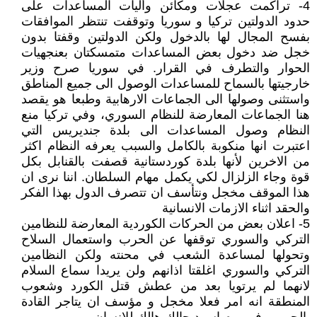
4- تراكمت عجلات ومكائن وأليات المساعدات على
حدود الدولتين تركيا و سوريا وتوقفت تنتظر الموافقات
بفسح المجال لها بالدخول ولكن الدولتين وقفتا بدون
خجل ضد دخول بعض المساعدات متمسكتان بعنجهيات
الحوار والتطرف في القرار. في سوريا صرح وزير
خارجيتها بالسماح للمساعدات الوصول الى جميع المناطق
واستثنى وصولها الى الجماعات الارهابية وطبعا هو يقصد
هنا الجماعات المعارضة للنظام السوري، وفي تركيا منع
النظام وصول المساعدات الى بلدة جنديريس التي
اعتبرت انها منكوبة بالكامل والسبب يعرفه النظام اكثر
من الاخرين لأنها بلدة كوردستانية قصفت بالقنابل بكل
قوة وجاء الزلزال لكي يكمل مهام السلطان. اننا نرى ان
هذا الموقف مخجل ونتأسف ان تتصرف الدول بهذا الفكر
والحقد اثناء الازمات الانسانية
5- اعلان بعض من الحركات الكوردية المعارضة للنظامين
التركي والسوري توقفها عن الحرب واستعمال السلاح
وتحولها لمساعدة الشعب في محنته ولكن النظامين
التركي والسوري اغلقتا اذانهم ولن يريدا سماع السلام
لانهما لم يرتويا بعد من عطش قتل الكورد وشعوب
المنطقة انه امر فعلا مخجل و مؤسف ان يتاجر القادة