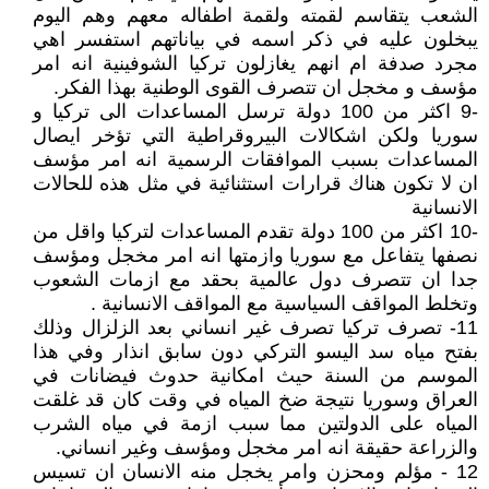
الشعب يتقاسم لقمته ولقمة اطفاله معهم وهم اليوم
يبخلون عليه في ذكر اسمه في بياناتهم استفسر اهي
مجرد صدفة ام انهم يغازلون تركيا الشوفينية انه امر
مؤسف و مخجل ان تتصرف القوى الوطنية بهذا الفكر.
-9 اكثر من 100 دولة ترسل المساعدات الى تركيا و
سوريا ولكن اشكالات البيروقراطية التي تؤخر ايصال
المساعدات بسبب الموافقات الرسمية انه امر مؤسف
ان لا تكون هناك قرارات استثنائية في مثل هذه للحالات
الانسانية
-10 اكثر من 100 دولة تقدم المساعدات لتركيا واقل من
نصفها يتفاعل مع سوريا وازمتها انه امر مخجل ومؤسف
جدا ان تتصرف دول عالمية بحقد مع ازمات الشعوب
وتخلط المواقف السياسية مع المواقف الانسانية .
11- تصرف تركيا تصرف غير انساني بعد الزلزال وذلك
بفتح مياه سد اليسو التركي دون سابق انذار وفي هذا
الموسم من السنة حيث امكانية حدوث فيضانات في
العراق وسوريا نتيجة ضخ المياه في وقت كان قد غلقت
المياه على الدولتين مما سبب ازمة في مياه الشرب
والزراعة حقيقة انه امر مخجل ومؤسف وغير انساني.
12 - مؤلم ومحزن وامر يخجل منه الانسان ان تسيس