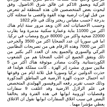
التركية وبعمق 18كم عن فالق شرق الاناضول. وفق
لبحوث بعض المتخصصين فان هذه المنطقة لم تتعرض
من قبل لهزات ارضية بهذه القوة واقصى ما سجلته كان
بدرجة 7حسب مقياس ريختر وذلك في عام 1822
وحسب الاحصائيات لحد الان وبعد مرور ستة ايام هناك
اكثر من 11000 بناية وعمارة سكنية مدمرة وما يقارب
22000 ضحية واكثر من 80000 جريح ومصاب في تركيا.
اما في سوريا ان عدد الضحايا اكثر من 3500 والجرحى
اكثر من 7000 وهذه الارقام هي من تصريحات النظامين
التركي والسوري والجميع يجد ان العدد اكبر بكثير من
ذلك ويتفق الجميع ان اغلب الضحايا هم من الشعوب
الكوردستانية. واكدت مصادر موثوقة هناك اكثر من 5
ملايين سوري مشرد إثر الهزة . كانت مملكة هولندا قد
حذرت الدولتين تركيا وسوريا قبل ثلاثة ايام من وقوعها
انه احتمال حدوث الهزة الارضية في المناطق المذكورة
وذلك حسب تقرير رفعه البروفيسور الهولندي المتخصص
في علم الزلازل الارضية وقد اغلقت 9 سفارات
وقنصليات اوروبية ابوابها في هذه الفترة وقد يخالفنا
البعض في سبب اغلاق السفارات ابوابها نقول ان الاغلاق
يعطي مؤشرا مهما .