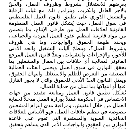
يعرضهم للاستغلال بشروط وظروف العمل، والحقّ
بالأجر العادل والكريم، ويتزامن ذلك مع غياب الرقابة
والتفتيش الدّوري على تطبيق قانون العمل الفلسطيني
في سوق العمل، حيث يُشكل قانون العمل المنظومة
القانونية لعلاقات العمل بين طرفي الإنتاج، بما يتضمن
من مواد قانونية لتنظيم عقود العمل الفردية والجماعية،
ويحدد طبيعة الحقوق والواجبات، وما هي ظروف
وشروط العمل؟، وينظمّ آليات التشغيل والحد الأدنى
للأجور، والإجراءات والعقوبات، ويعدُّ قانون العمل المرجع
القانوني لمعالجة أي خلافات بين العمال والمشغلين بما
يحقق التوازن في سوق العمل ويحمي الفئات العمالية
الضعيفة من التعرض للظلم والاستغلال وانتهاك الحقوق،
ويمثل القانون الحدّ الأدنى للحقوق والتي لا يجوز التنازل
عنها أو انتهاكها بما تمثل من حماية للعمال.
يُشكل تطبيق قانون العمل ومتابعة تنفيذه من جهات
الاختصاص في الحكومة مُمَثلاً بوزارة العمل مدخلاً لحماية
العمال من خلال التفتيش، ومراقبة مدى التزام المشغلين
بنصوصه في تنظيم علاقات العمل، فهو الأساس للعلاقات
التعاقدية السوية والمستقرة التي تقوم على قاعدة
التوازن بين الحقوق والواجبات، الأمر الذي يساهم بتحقيق