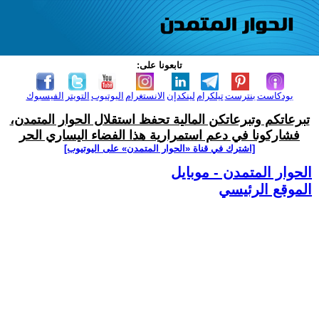
تابعونا على:
بودكاست
بنترست
تيلكرام
لينكدإن
الانستغرام
اليوتيوب
التويتر
الفيسبوك
تبرعاتكم وتبرعاتكن المالية تحفظ استقلال الحوار المتمدن،
فشاركونا في دعم استمرارية هذا الفضاء اليساري الحر
[اشترك في قناة ‫«الحوار المتمدن» على اليوتيوب]
الحوار المتمدن - موبايل
الموقع الرئيسي