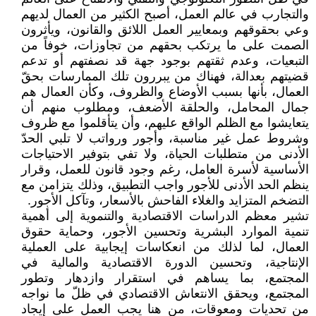
والتجارب في عالم العمل، أصبح الكثير من العمال لديهم
وعي بحقوقهم وبمعايير العمل اللائق والقانون، ويأثرون
الصمت على ما يرتكب بحقهم من تجاوزات، خوفاً من
التبعيات، وعدم ثقتهم بوجود جهة قد نصفتهم أو تدعم
قضيتهم بعدالة، فهناك من يبررون تلك الممارسات بحقّ
العمال، بأنها بسبب الأوضاع والظروف، وكأن العمال هم
جمال المحامل، والحلقة الأضعف، ومطلوب منهم أن
يتعايشوا مع الظلم الواقع عليهم، وأن يتأقلموا مع ظروف
وشروط عمل غير مناسبة، وأجور ورواتب لا تلبي الحدّ
الأدنى من متطلبات الحياة، ولا تفي بتوفير الاحتياجات
الأساسية لأسرة العامل، رغم وجود قانون للعمل، وقرار
ينظم الحد الأدنى للأجور واجب التطبيق، وذلك يتزامن مع
التضخم المتزايد والغلاء الفاحش بالأسعار، وتآكل الأجور.
تشير معظم الدراسات الاقتصادية والتنموية إلى أهمية
تنمية الموارد البشرية وتحسين الأجور، وحماية حقوق
العمال، لما لذلك من انعكاسات إيجابية على العملية
الإنتاجية، وتحسين الدورة الاقتصادية والمالية في
المجتمع، بما يساهم في استقرار وازدهار وتطور
المجتمع، ويحقق الانتعاش الاقتصادي في ظلّ ما نواجه
من تحديات ومعوقات، من هنا يجب العمل على إيجاد