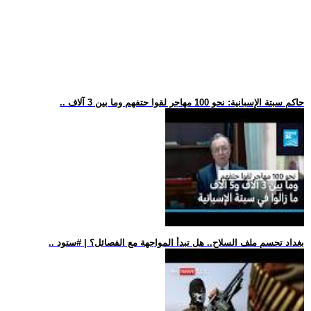
.. حاكم سبتة الإسبانية: نحو 100 مهاجر لقوا حتفهم وما بين 3 آلاف
.. بغداد تحسم ملف السلاح.. هل تبدأ المواجهة مع الفصائل؟ | #ستود