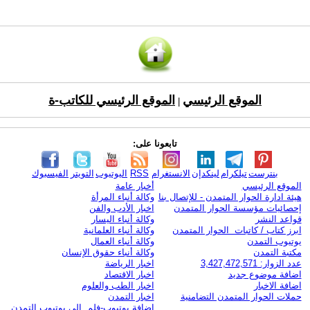
الموقع الرئيسي
الموقع الرئيسي للكاتب-ة
|
تابعونا على:
بنترست
تيلكرام
لينكدإن
الانستغرام
RSS
اليوتيوب
التويتر
الفيسبوك
الموقع الرئيسي
أخبار عامة
هيئة ادارة الحوار المتمدن - للإتصال بنا
وكالة أنباء المرأة
إحصائيات مؤسسة الحوار المتمدن
اخبار الأدب والفن
قواعد النشر
وكالة أنباء اليسار
ابرز كتاب / كاتبات الحوار المتمدن
وكالة أنباء العلمانية
يوتيوب التمدن
وكالة أنباء العمال
مكتبة التمدن
وكالة أنباء حقوق الإنسان
عدد الزوار: 3,427,472,571
اخبار الرياضة
اضافة موضوع جديد
اخبار الاقتصاد
اضافة الاخبار
اخبار الطب والعلوم
حملات الحوار المتمدن التضامنية
اخبار التمدن
إضافة يوتيوب-فلم إلى يوتيوب التمدن