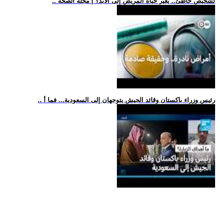
.. تشخيص خاطئ.. يُغير حياة المريض إلى الأبد؟ | مجلة الصحة
.. رئيس وزراء باكستان وقائد الجيش يتوجهان إلى السعودية... فما أ