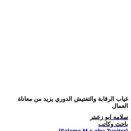
غياب الرقابة والتفتيش الدوري يزيد من معاناة
العمال
سلامه ابو زعيتر
باحث وكاتب
(Salama M.s.abu Zuaiter)