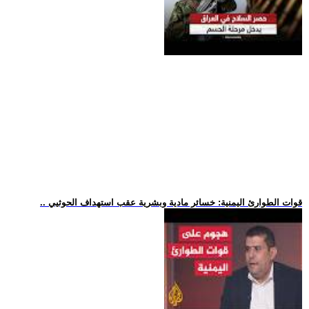
.. قوات الطوارئ اليمنية: خسائر مادية وبشرية عقب استهداف الحوثيي