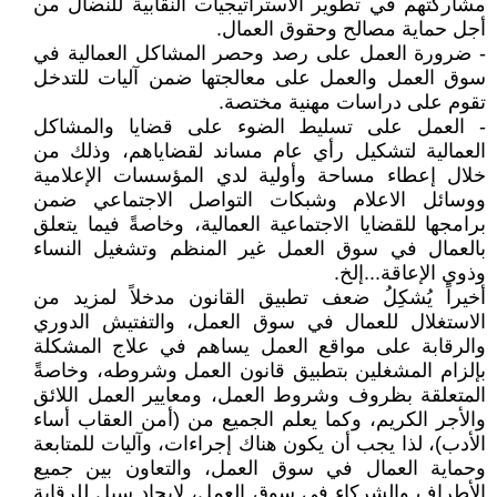
مشاركتهم في تطوير الاستراتيجيات النقابية للنضال من
أجل حماية مصالح وحقوق العمال.
- ضرورة العمل على رصد وحصر المشاكل العمالية في
سوق العمل والعمل على معالجتها ضمن آليات للتدخل
تقوم على دراسات مهنية مختصة.
- العمل على تسليط الضوء على قضايا والمشاكل
العمالية لتشكيل رأي عام مساند لقضاياهم، وذلك من
خلال إعطاء مساحة وأولية لدي المؤسسات الإعلامية
ووسائل الاعلام وشبكات التواصل الاجتماعي ضمن
برامجها للقضايا الاجتماعية العمالية، وخاصةً فيما يتعلق
بالعمال في سوق العمل غير المنظم وتشغيل النساء
وذوي الإعاقة...إلخ.
أخيراً يُشكِلُ ضعف تطبيق القانون مدخلاً لمزيد من
الاستغلال للعمال في سوق العمل، والتفتيش الدوري
والرقابة على مواقع العمل يساهم في علاج المشكلة
بإلزام المشغلين بتطبيق قانون العمل وشروطه، وخاصةً
المتعلقة بظروف وشروط العمل، ومعايير العمل اللائق
والأجر الكريم، وكما يعلم الجميع من (أمن العقاب أساء
الأدب)، لذا يجب أن يكون هناك إجراءات، وآليات للمتابعة
وحماية العمال في سوق العمل، والتعاون بين جميع
الأطراف والشركاء في سوق العمل، لإيجاد سبل للرقابة