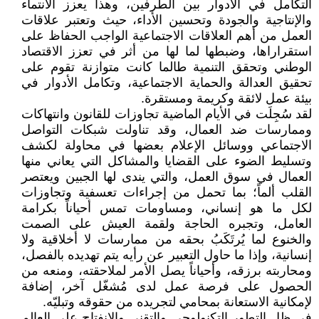
التكامل في الأدوار بين الطرفين، وهذا يعزز الانتماء
والإنتاجية والجودة وتحسين الأداء، حيث وتعتبر علاقات
العمل من أهم العلاقات الاجتماعية الواجب الحفاظ على
استقراراها، وضبطها لما لها من أثر في تعزز الاقتصاد
الوطني وتحقق التنمية طالما كانت متوازنة تقوم على
تحقيق العدالة والحماية الاجتماعية، وتكامل الأدوار في
بيئة عمل لائقة وكريمة ومستقرة.
لقد سُجِلَت في الأيام الماضية تجاوزات للقانون وانتهاكات
وممارسات ضد العمال، وقد تناولت شبكات التواصل
الاجتماعي ووسائل الإعلام بعضها في محاولة لكشف
وتسليط الضوء على القضايا والمشاكل التي يعاني منها
العمال في سوق العمل، والتي يندى لها الجبين ويعتصر
القلب ألماً؛ بما تحمل من إجراءات تعسفية وتجاوزات
لكل ما هو إنساني، ومساومات تمس أحياناً بكرامة
العامل، وتجبره الحاجة ولقمة العيش على الصمت
والخنوع لما يُرتَكَبُ بحقه من ممارسات لا أخلاقية ولا
إنسانية، وإذا ما حاول التعبير عن رأيه يتم تهديده بالفصل،
ومحاربته برزقه، وأحياناً يصل الأمر لملاحقته، ومنعه من
الحصول على فرصة عمل لدى مُشغّل آخر، إضافة
لإمكانية الاستعانة بمحامي لتجريده من حقوقه وتبليّه.
في ظل التطور التكنولوجي والتقني والانفتاح على العالم