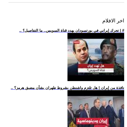
اخر الافلام
.. تحرك إيراني في بورتسودان يهدد قناة السويس.. ما التفاصيل؟ | #
.. نافذة من إيران | هل تلتزم واشنطن بشروط طهران بشأن مضيق هرمز؟