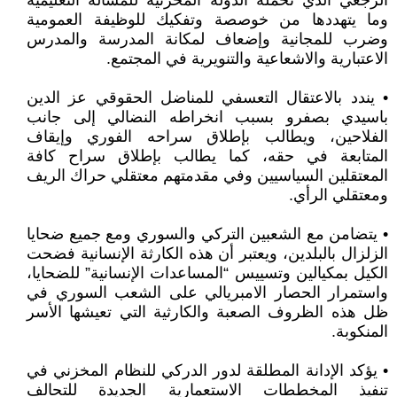
الرجعي الذي تحمله الدولة المخزنية للمسألة التعليمية
وما يتهددها من خوصصة وتفكيك للوظيفة العمومية
وضرب للمجانية وإضعاف لمكانة المدرسة والمدرس
الاعتبارية والاشعاعية والتنويرية في المجتمع.
• يندد بالاعتقال التعسفي للمناضل الحقوقي عز الدين
باسيدي بصفرو بسبب انخراطه النضالي إلى جانب
الفلاحين، ويطالب بإطلاق سراحه الفوري وإيقاف
المتابعة في حقه، كما يطالب بإطلاق سراح كافة
المعتقلين السياسيين وفي مقدمتهم معتقلي حراك الريف
ومعتقلي الرأي.
• يتضامن مع الشعبين التركي والسوري ومع جميع ضحايا
الزلزال بالبلدين، ويعتبر أن هذه الكارثة الإنسانية فضحت
الكيل بمكيالين وتسييس “المساعدات الإنسانية” للضحايا،
واستمرار الحصار الامبريالي على الشعب السوري في
ظل هذه الظروف الصعبة والكارثية التي تعيشها الأسر
المنكوبة.
• يؤكد الإدانة المطلقة لدور الدركي للنظام المخزني في
تنفيذ المخططات الاستعمارية الجديدة للتحالف