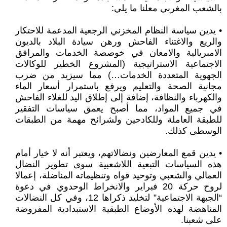
بالشعب المغربي معلنا ما يلي:
• يدين سياسة النظام المخزني الرجعية المدعمة للاحتكار
والريع والاغتناء الفاحش ورهن سيادة البلاد بالديون
الامبريالية والامعان في خوصصة الخدمات والمرافق
الاجتماعية الاستراتيجية (المشروع الخطير للوكالات
الجهوية المتعددة الخدمات…) مما سيزيد من ضرب
مجانية الصحة والتعليم ويرفع باستمرار أسعار الماء
والكهرباء والنظافة، إضافة إلى إطلاق اليد للغلاء الفاحش
في جميع المواد، مما أصبح يعمق سياسات التفقير
للطبقة العاملة وللكادحين ولشرائح مهمة من الطبقات
الوسطى كذلك.
• يدين قمع المعارضين ونضالاتهم، ويعتبر أنه لا خيار أمام
هذه السياسات التبعية اللاشعبية سوى تطوير النضال
العمالي والشعبي وتوحيد قواه وتنظيماته المناضلة، إعمالا
لروح حركة 20 فبراير والانخراط الوحدوي في دعوة
“الجبهة الاجتماعية” لتخليد ذكراها 12، وفي كل النضالات
المناهضة لهذه الأوضاع الطبقية الاستبدادية المفروضة
على شعبنا.