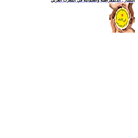
اليسار , الديمقراطية والعلمانية في المغرب العربي