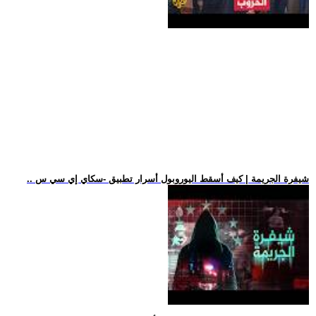
.. شيفرة الجريمة | كيف أسقط اليوروبول أسرار تطبيق -سكاي إي سي س