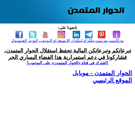
تابعونا على:
بودكاست
بنترست
تيلكرام
لينكدإن
الانستغرام
اليوتيوب
التويتر
الفيسبوك
تبرعاتكم وتبرعاتكن المالية تحفظ استقلال الحوار المتمدن،
فشاركونا في دعم استمرارية هذا الفضاء اليساري الحر
[اشترك في قناة ‫«الحوار المتمدن» على اليوتيوب]
الحوار المتمدن - موبايل
الموقع الرئيسي