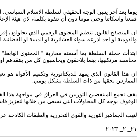
يوما بعد آخر يتبين الوجه الحقيقي لسلطة الاسلام السياسي، ل
قمعنا واسكاتنا وحتى موتنا دون أن نتفوه بكلمة، لان هيئة الإعل
ان المتصفح لقانون تنظيم المحتوى الرقمي الذي يحاولون إق
والقومية او احد اذرعه سواء العشائرية او الدينية او القضائية
ابتدأت حملة السلطة بما أسمته محاربة " المحتوى الهابط" ل
محاسبة مرتكبيها، بينما يلاحقون ويحاسبون كل من ينتقدهم او
ان هذا القانون الذي يمهد للديكتاتورية وتكميم الأفواه هو ت
الممارس بحقها من ذات السلطة بشكل يومي.
يقف تجمع المنتفضين الثوريين في العراق في مواجهة هذا القا
الوقوف بوجه كل المحاولات التي تسعى من خلالها لتعزيز فاشي
لتهب الجماهير الثورية والقوى التحررية والطبقات الكادحة 
٢١_ ٢_ ٢٠٢٣