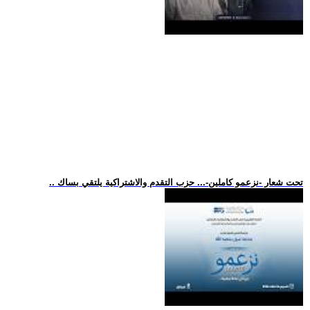
.. تحت شعار -نزعمو كاملين-... حزب التقدم والاشتراكية يلتقي بساك