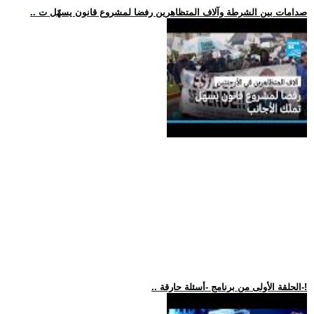
.. صدامات بين الشرطة وآلاف المتظاهرين رفضا لمشروع قانون يسهّل ت
.. الحلقة الأولى من برنامج -أسئلة حارقة-!