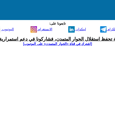
تابعونا على:
لكرام
لينكدإن
الانستغرام
اليوتيوب
ية تحفظ استقلال الحوار المتمدن، فشاركونا في دعم استمرارية 
[اشترك في قناة ‫«الحوار المتمدن» على اليوتيوب]