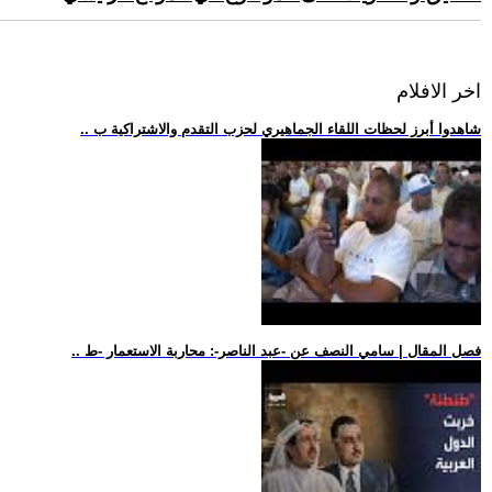
اخر الافلام
.. شاهدوا أبرز لحظات اللقاء الجماهيري لحزب التقدم والاشتراكية ب
.. فصل المقال | سامي النصف عن -عبد الناصر-: محاربة الاستعمار -ط