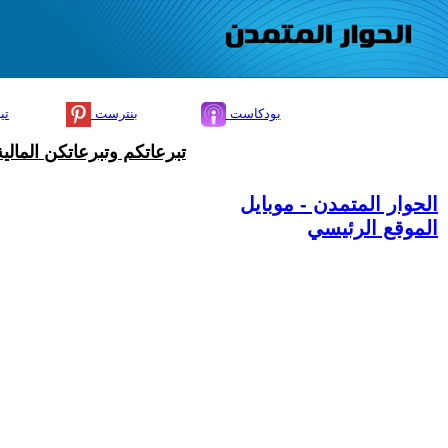
بودكاست
بنترست
تي
تبرعاتكم وتبرعاتكن المال
الحوار المتمدن - موبايل
الموقع الرئيسي