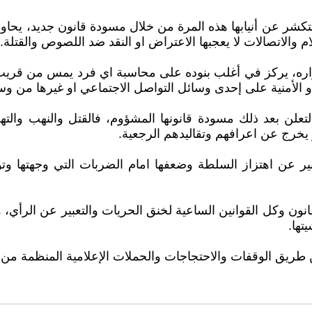
تكشر عن أنيابها هذه المرة من خلال مسودة قانون جديد، يحاول 
ام والاتصالات لا يعجبها الاعتراض او النقد ضد اللصوص والقتلة.
راره، يركز في أغلب بنوده على محاسبة اي فرد يمس من قريب 
 او الأمنية على إحدى وسائل التواصل الاجتماعي او غيرها من وسا
تعلن بعد ذلك مسودة قانونها المشؤوم، فالقتل والنهب والتهج
 يخرج عن اعرافهم وتقاليدهم الرجعية.
عبير عن اهتزاز السلطة وضعفها امام الضربات التي وجهتها وتوج
نون وكل القوانين الساعية لخنق الحريات والتعبير عن الرأي،
تها.
عن طريق الوقفات والاحتجاجات والحملات الإعلامية المنظمة من