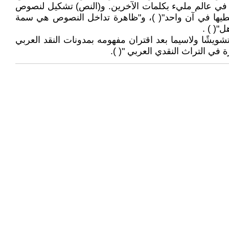
مو في عالم مليء بكلمات الآخرين. و(النص) تشكيل لنصوص
طيها في آن واحد"( ‏)، و"ظاهرة تداخل النصوص هي سمة
( ‏) .
تشويشًا ولاسيما بعد اقتران مفهومه بمدونات النقد العربي
في التراث النقدي العربي "( ‏).