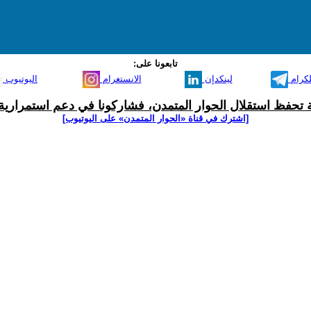
تابعونا على:
لكرام
لينكدإن
الانستغرام
اليوتيوب
ية تحفظ استقلال الحوار المتمدن، فشاركونا في دعم استمرارية 
[اشترك في قناة ‫«الحوار المتمدن» على اليوتيوب]