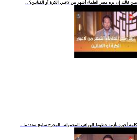
.. مين قالك إن بره مصر العلماء أشهر من لاعبي الكرة أو الفنانين؟
.. كلمة أخيرة -أزمة خطوط الهواتف المحمولة.. المخرج سامح سند: ما