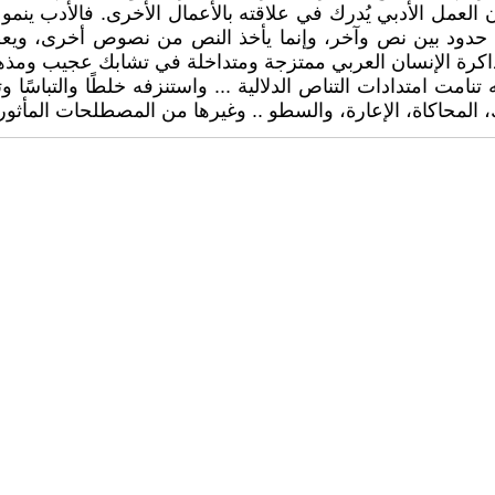
 العمل الأدبي يُدرك في علاقته بالأعمال الأخرى. فالأدب ين
 حدود بين نص وآخر، وإنما يأخذ النص من نصوص أخرى، ويع
ذاكرة الإنسان العربي ممتزجة ومتداخلة في تشابك عجيب ومذهل"
مت امتدادات التناص الدلالية ... واستنزفه خلطًا والتباسًا و
المحاكاة، الإعارة، والسطو .. وغيرها من المصطلحات المأثورة 