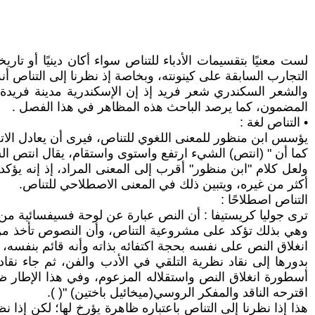
لست معنيًا بتقسيمات الأدباء للتناص سواء أكان دينيًا أو تاري
التجارب السابقة على كينونته، وبخاصة إذ نظرنا إلى التناص أنه 
والشعر السكندري شعر فريد إذ إن الإسكندرية مدينة فريدة
المضمون، كما يرصد الباحث هذه المظاهر في هذا الفصل .
• التناص لغة :
يؤسس ابن منظور للمعنى اللغوي للتناص، فيرى أن يعادل الاتصال
كما أن " (انتص) الشيء ارتفع واستوى واستقام، يقال انتص ال
ولعل كلام "ابن منظور" أقرب إلى المعنى المراد، إذ إنه يؤكد
أكثر من غيره، ويتبين ذلك في المعنى الاصطلاحي للتناص.
التناص اصطلاحًا :
ترى جوليا كريستيفا : أن النص عبارة عن لوحة فسيفسائية م
وهي بذلك تؤكد على مشروعية التناص، وأن النصوص تأخذ من بعض
انغلاق النص على نفسه بحجة اكتفائه بذاته وأنه قائم بنفسه، 
بدورها إلى نقاد نظرية التلقي في الأدب والفن، ثم جاء ن
أسطورة انغلاق النص واستقلاله المزعوم، وفي هذا الإطار ظه
اقترحه الناقد والمفكر الروسي(ميخائيل باختين) "( ‏).
هذا إذا نظرنا إلى التناص باعتباره ظاهرة يؤرخ لها؛ لكن إذا