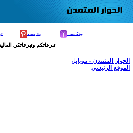
بودكاست
بنترست
تي
تبرعاتكم وتبرعاتكن المال
الحوار المتمدن - موبايل
الموقع الرئيسي