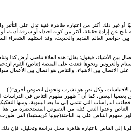
خيًا أو غير ذلك أكثر من اعتباره ظاهرة فنية تدل على التأثير و
ناتج عن إرادة حقيقة، أكثر من كونه احتذاء أو سرقة أدبية، أو غ
 بين حواضر العالم القديم والحديث، وقد استلهم الشعراء 
 بين الأشياء، فيقول: يقال: هذه الفلاة تناصي أرض كذا وتناصيه
سنام والعروس ونحوها قعدت على المنصة (تناص) القوم ازدحموا"
 على الاتصال بين الأشياء، والتناص هو اتصال بين الأعمال سوا
ن الاقتباسات، وكل نص هو تشرب وتحويل لنصوص أخرى"( ‏).
ها البعض، كما أن " ظهور مفهوم التناص في الدراسات النقدية
فجاءت الدراسات التي تنتمي إلى ما بعد البنيوية، ومنها التف
قاد التناص وعدوا النص كتلة من النصوص المستحضرة من هنا
ر مفهوم التناص على يد الباحثة(جوليا كريستيفا) التي طورت 
 نظرنا إلى التناص باعتباره ظاهرة محل دراسة وتحليل، فإن ذلك