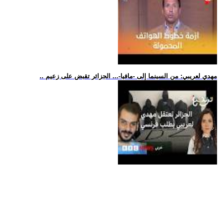
.. مهدي لعريبي: من السينما إلى -مافيا-... الجزائر تقبض على زعيم