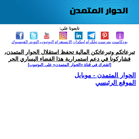
تابعونا على:
بودكاست
بنترست
تيلكرام
لينكدإن
الانستغرام
اليوتيوب
التويتر
الفيسبوك
تبرعاتكم وتبرعاتكن المالية تحفظ استقلال الحوار المتمدن،
فشاركونا في دعم استمرارية هذا الفضاء اليساري الحر
[اشترك في قناة ‫«الحوار المتمدن» على اليوتيوب]
الحوار المتمدن - موبايل
الموقع الرئيسي