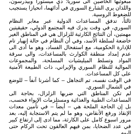
مبعوثيها الخاصين الى سوريا: دي ميستورا وبيدرسون،
واللذان يرى الشارع السوري في أدائهما، انحيازا يستجيب
للضغوط الروسية.
ثالثاً، تدفق المساعدات الدولية عبر معابر النظام
السوري، في وقت يدرك فيه المجتمع الدولي، حقيقيتين
مهمتين، أن النتائج الكارثية للزلزال هي في المناطق الغير
خاضعة لسلطة الأسد، وفي أن النظام في حالة إنهيار تام
للإدارة الحكومية، مع استفحال الفساد، وهو ما أدى الى
عدم إمداد منطقة الكوارث بالمساعدات، والى سرقة
المواد وتسلط الميليشيات المسلحة، والمجموعات
الموالية للنظام السوري والإيراني، ذات الطبيعة الأمنية
على كل المساعدات.
في الوقت نفسه، تم التجاهل – كما أشرنا آنفاً – للوضع
في الشمال السوري.
لم تكن المناطق التي ضربها الزلزال، بحاجة الى
المساعدات الطبية والغذائية ومستلزمات الإيواء فحسب،
بل إن الحاجة الملحة هي – أيضاً – في تأمين معدات
الإنقاذ ورفع الأنقاض، وهو ما لم يتم الاستجابة إليه، بعد
مرور اسبوع كامل على الكارثة، مما ادى إلى ارتفاع كبير
في عدد الضحايا، بمن فيهم العالقون تحت الركام حتى
اليوم.