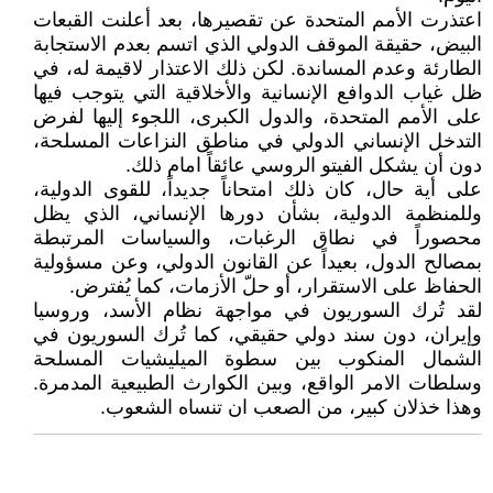
اعتذرت الأمم المتحدة عن تقصيرها، بعد أعلنت القبعات
البيض، حقيقة الموقف الدولي الذي اتسم بعدم الاستجابة
الطارئة وعدم المساندة. لكن ذلك الاعتذار لاقيمة له، في
ظل غياب الدوافع الإنسانية والأخلاقية التي يتوجب فيها
على الأمم المتحدة، والدول الكبرى، اللجوء إليها لفرض
التدخل الإنساني الدولي في مناطق النزاعات المسلحة،
دون أن يشكل الفيتو الروسي عائقاً امام ذلك.
على أية حال، كان ذلك امتحاناً جديداً، للقوى الدولية،
وللمنظمة الدولية، بشأن دورها الإنساني، الذي يظل
محصوراً في نطاق الرغبات، والسياسات المرتبطة
بمصالح الدول، بعيداً عن القانون الدولي، وعن مسؤولية
الحفاظ على الاستقرار، أو حلّ الأزمات، كما يُفترض.
لقد تُرك السوريون في مواجهة نظام الأسد، وروسيا
وإيران، دون سند دولي حقيقي، كما تُرك السوريون في
الشمال المنكوب بين سطوة الميليشيات المسلحة
وسلطات الامر الواقع، وبين الكوارث الطبيعية المدمرة.
وهذا خذلان كبير، من الصعب ان تنساه الشعوب.