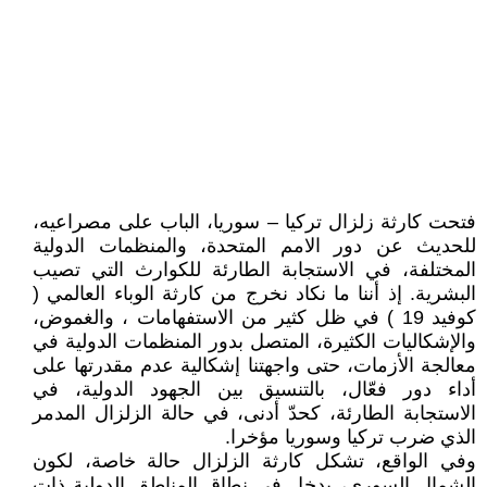
فتحت كارثة زلزال تركيا – سوريا، الباب على مصراعيه،
للحديث عن دور الامم المتحدة، والمنظمات الدولية
المختلفة، في الاستجابة الطارئة للكوارث التي تصيب
البشرية. إذ أننا ما نكاد نخرج من كارثة الوباء العالمي (
كوفيد 19 ) في ظل كثير من الاستفهامات ، والغموض،
والإشكاليات الكثيرة، المتصل بدور المنظمات الدولية في
معالجة الأزمات، حتى واجهتنا إشكالية عدم مقدرتها على
أداء دور فعّال، بالتنسيق بين الجهود الدولية، في
الاستجابة الطارئة، كحدّ أدنى، في حالة الزلزال المدمر
الذي ضرب تركيا وسوريا مؤخرا.
وفي الواقع، تشكل كارثة الزلزال حالة خاصة، لكون
الشمال السوري، يدخل في نطاق المناطق الدولية ذات