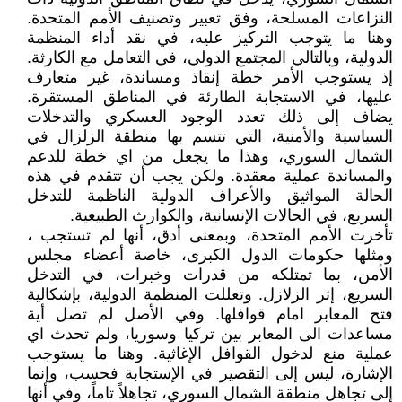
النزاعات المسلحة، وفق تعبير وتصنيف الأمم المتحدة.
وهنا ما يتوجب التركيز عليه، في نقد أداء المنظمة
الدولية، وبالتالي المجتمع الدولي، في التعامل مع الكارثة.
إذ يستوجب الأمر خطة إنقاذ ومساندة، غير متعارف
عليها، في الاستجابة الطارئة في المناطق المستقرة.
يضاف إلى ذلك تعدد الوجود العسكري والتدخلات
السياسية والأمنية، التي تتسم بها منطقة الزلزال في
الشمال السوري، وهذا ما يجعل من اي خطة للدعم
والمساندة عملية معقدة. ولكن يجب أن تتقدم في هذه
الحالة المواثيق والأعراف الدولية الناظمة للتدخل
السريع، في الحالات الإنسانية، والكوارث الطبيعية.
تأخرت الأمم المتحدة، وبمعنى أدق، أنها لم تستجب ،
ومثلها حكومات الدول الكبرى، خاصة أعضاء مجلس
الأمن، بما تمتلكه من قدرات وخبرات، في التدخل
السريع، إثر الزلازل. وتعللت المنظمة الدولية، بإشكالية
فتح المعابر امام قوافلها. وفي الأصل لم تصل أية
مساعدات الى المعابر بين تركيا وسوريا، ولم تحدث اي
عملية منع لدخول القوافل الإغاثية. وهنا ما يستوجب
الإشارة، ليس إلى التقصير في الإستجابة فحسب، وإنما
إلى تجاهل منطقة الشمال السوري، تجاهلاً تاماً، وفي أنها