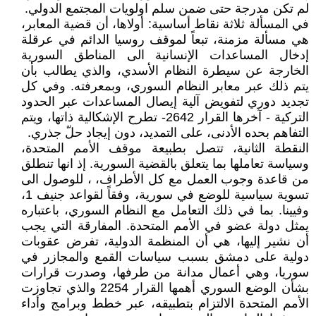
لم تكن مدرجة حتى ضمن سلم اولويات المجتمع الدولي.
في المسألة ثلاثة نقاط أساسية: أولاها، أن قضية المعابر،
هي مسألة مزمنة، تبعاً لموقف روسيا الدائم في عرقلة
إدخال المساعدات الإنسانية الى المناطق السورية
الخارجة عن سيطرة النظام الأسدي، والذي يطالب بأن
يتم ذلك عبر معابر النظام السوري، وبمعرفته. وفي كل
تجديد دوري لتفويض آلية إيصال المساعدات عبر الحدود
التركية - آخرها القرار 2642- تطرح الإشكالية ذاتها، ويتم
التفاهم بحده الأدنى، على التمديد، دون إيجاد حلّ جذري.
النقطة الثانية، تتصل بطبيعة موقف الأمم المتحدة،
وسياسة تعاملها بما يتعلق بالقضية السورية. إذ انها تنطلق
من قاعدة وجوب العمل مع كل الأطراف، ، للوصول الى
تسوية سياسية للوضع في سورية، وفقاً لقواعد جنيف 1،
وفيينا. بما في ذلك التعامل مع النظام السوري، باعتباره
يمثل دولة عضو في الأمم المتحدة. المفارقة التي يجب
أن نشير إليها، هي أن المنظمة الدولية، تفرض عقوبات
دولية على دمشق بسبب سياسات القمع والمجازر في
سوريا، وهي أعمال مدانة من طرفها، وصدرت قرارات
بشأن الوضع السوري أهمها القرار 2254 والذي تجاوزت
الأمم المتحدة الالتزام بتطبيقه، عبر خطط وبرامج وأداء