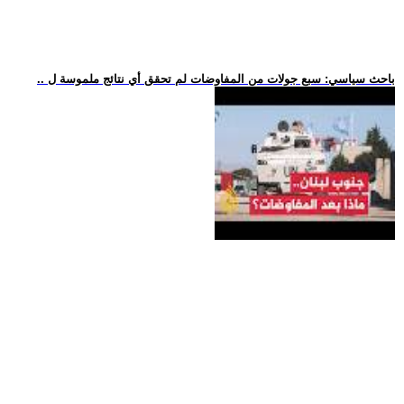
.. باحث سياسي: سبع جولات من المفاوضات لم تحقق أي نتائج ملموسة ل