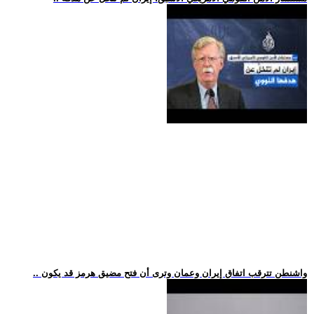
.. واشنطن تترقب اتفاق إيران وعمان وترى أن فتح مضيق هرمز قد يكون