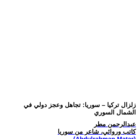
زلزال تركيا – سوريا: تجاهل وعجز دولي في
الشمال السوري
عبدالرحمن مطر
كاتب وروائي، شاعر من سوريا
(Abdulrahman Matar)