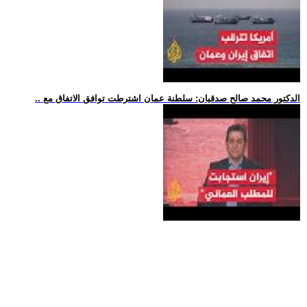
.. الدكتور محمد صالح صدقيان: سلطنة عمان اشترطت توافق الاتفاق مع