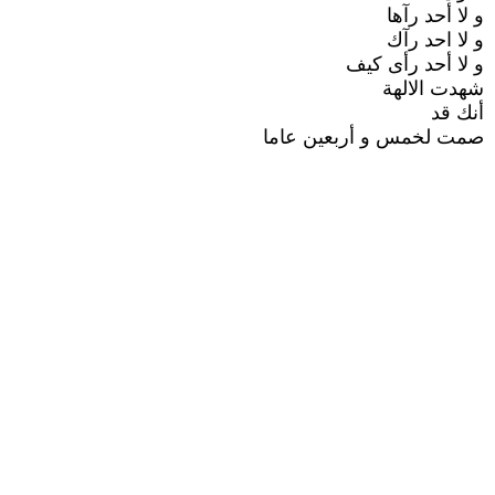
و لا أحد رآها
و لا احد رآك
و لا أحد رأى كيف
شهدت الالهة
أنك قد
صمت لخمس و أربعين عاما