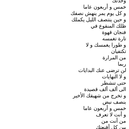
وحدتك
خمس و أربعون عاما
و كل يوم يمر ينهش نصفك
و حين ينتصف الليل يكملك
ظلك المنقوع في
فنجان قهوة
تارة تغمسه
و طورا يغمسك و لا
تكتفيان
من المرارة
ربما
لن ترضى عنك البدايات
و لا النهايات
حتى تنشطر
الى ألف ألف قصيدة
و تخرج من شهيقك الأخير
بنصف نبض
خمس و أربعون عاما
و أنت لا تعرف
من أنت من
بين كل أقنعتك