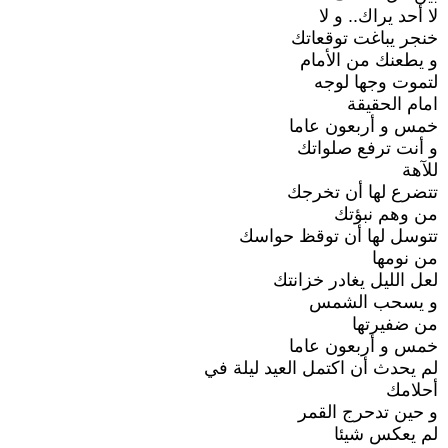
لا أحد يراك.. و لا
خنجر يباغت توقعاتك
و يطعنك من الأمام
لتموت وجها لوجه
امام الحقيقة
خمس و أربعون عاما
و أنت ترفع صلواتك
للآهة
تتضرع لها أن تخرجك
من وهم نبؤتك
تتوسل لها أن توقظ حواسك
من نومها
لعل الليل يغادر خزانتك
و يسحب الشمس
من ضفيرتها
خمس و أربعون عاما
لم يحدث أن اكتمل العيد ليلة في
أحلامك
و حين تدحرج القمر
لم يعكس شيئا