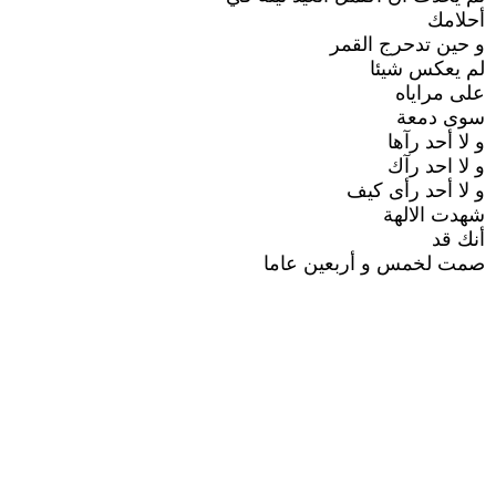
أحلامك
و حين تدحرج القمر
لم يعكس شيئا
على مراياه
سوى دمعة
و لا أحد رآها
و لا احد رآك
و لا أحد رأى كيف
شهدت الالهة
أنك قد
صمت لخمس و أربعين عاما