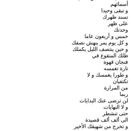
أسمائهم
و تبقى وحيدا
تسند ظهرك
على ظهر
وحدتك
خمس و أربعون عاما
و كل يوم يمر ينهش نصفك
و حين ينتصف الليل يكملك
ظلك المنقوع في
فنجان قهوة
تارة تغمسه
و طورا يغمسك و لا
تكتفيان
من المرارة
ربما
لن ترضى عنك البدايات
و لا النهايات
حتى تنشطر
الى ألف ألف قصيدة
و تخرج من شهيقك الأخير