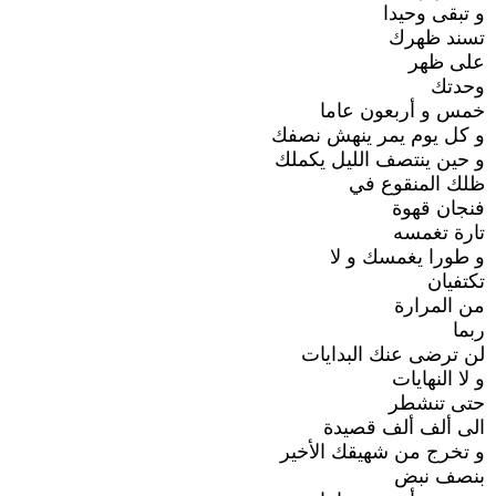
و تبقى وحيدا
تسند ظهرك
على ظهر
وحدتك
خمس و أربعون عاما
و كل يوم يمر ينهش نصفك
و حين ينتصف الليل يكملك
ظلك المنقوع في
فنجان قهوة
تارة تغمسه
و طورا يغمسك و لا
تكتفيان
من المرارة
ربما
لن ترضى عنك البدايات
و لا النهايات
حتى تنشطر
الى ألف ألف قصيدة
و تخرج من شهيقك الأخير
بنصف نبض