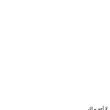
لا أحد يراك