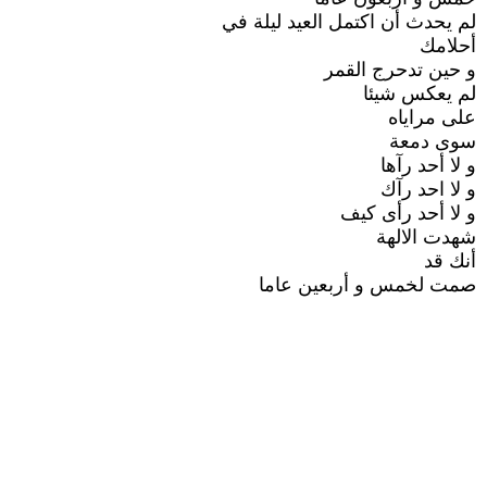
لم يحدث أن اكتمل العيد ليلة في
أحلامك
و حين تدحرج القمر
لم يعكس شيئا
على مراياه
سوى دمعة
و لا أحد رآها
و لا احد رآك
و لا أحد رأى كيف
شهدت الالهة
أنك قد
صمت لخمس و أربعين عاما