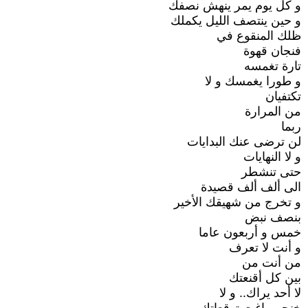
و كل يوم يمر ينهش نصفك
و حين ينتصف الليل يكملك
ظلك المنقوع في
فنجان قهوة
تارة تغمسه
و طورا يغمسك و لا
تكتفيان
من المرارة
ربما
لن ترضى عنك البدايات
و لا النهايات
حتى تنشطر
الى ألف ألف قصيدة
و تخرج من شهيقك الأخير
بنصف نبض
خمس و أربعون عاما
و أنت لا تعرف
من أنت من
بين كل أقنعتك
لا أحد يراك.. و لا