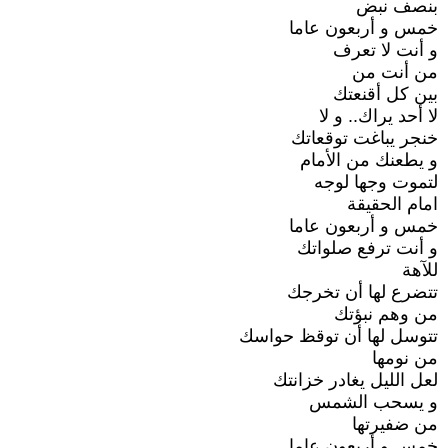
بنصف نبض
خمس و أربعون عاما
و أنت لا تعرف
من أنت من
بين كل أقنعتك
لا أحد يراك.. و لا
خنجر يباغت توقعاتك
و يطعنك من الأمام
لتموت وجها لوجه
امام الحقيقة
خمس و أربعون عاما
و أنت ترفع صلواتك
للآهة
تتضرع لها أن تخرجك
من وهم نبؤتك
تتوسل لها أن توقظ حواسك
من نومها
لعل الليل يغادر خزانتك
و يسحب الشمس
من ضفيرتها
خمس و أربعون عاما