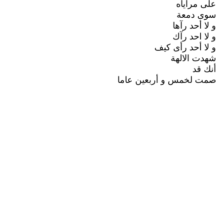
على مراياه
سوى دمعة
و لا أحد رآها
و لا احد رآك
و لا أحد رأى كيف
شهدت الالهة
أنك قد
صمت لخمس و أربعين عاما