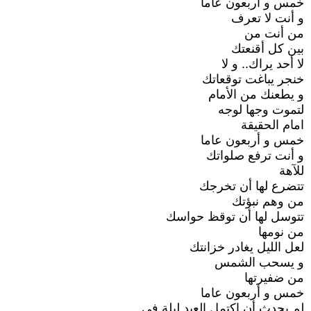
خمس و أربعون عاما
و أنت لا تعرف
من أنت من
بين كل أقنعتك
لا أحد يراك.. و لا
خنجر يباغت توقعاتك
و يطعنك من الأمام
لتموت وجها لوجه
امام الحقيقة
خمس و أربعون عاما
و أنت ترفع صلواتك
للآهة
تتضرع لها أن تخرجك
من وهم نبؤتك
تتوسل لها أن توقظ حواسك
من نومها
لعل الليل يغادر خزانتك
و يسحب الشمس
من ضفيرتها
خمس و أربعون عاما
لم يحدث أن اكتمل العيد ليلة في