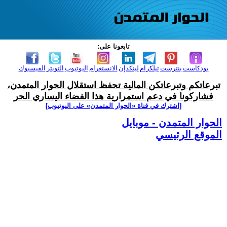
تابعونا على:
بودكاست
بنترست
تيلكرام
لينكدإن
الانستغرام
اليوتيوب
التويتر
الفيسبوك
تبرعاتكم وتبرعاتكن المالية تحفظ استقلال الحوار المتمدن،
فشاركونا في دعم استمرارية هذا الفضاء اليساري الحر
[اشترك في قناة ‫«الحوار المتمدن» على اليوتيوب]
الحوار المتمدن - موبايل
الموقع الرئيسي