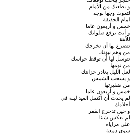
خنجر يباغت توقعاتك
و يطعنك من الأمام
لتموت وجها لوجه
امام الحقيقة
خمس و أربعون عاما
و أنت ترفع صلواتك
للآهة
تتضرع لها أن تخرجك
من وهم نبؤتك
تتوسل لها أن توقظ حواسك
من نومها
لعل الليل يغادر خزانتك
و يسحب الشمس
من ضفيرتها
خمس و أربعون عاما
لم يحدث أن اكتمل العيد ليلة في
أحلامك
و حين تدحرج القمر
لم يعكس شيئا
على مراياه
سوى دمعة