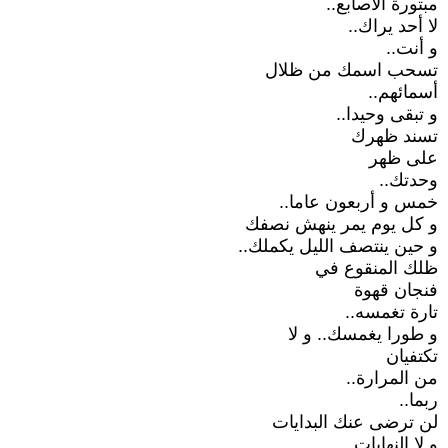
مبتورة الأصابع..
لا أحد يراك..
و أنت..
تسحب اسمك من ظلال
أسمائهم..
و تبقى وحيدا..
تسند ظهرك
على ظهر
وحدتك..
خمس و أربعون عاما..
و كل يوم يمر ينهش نصفك
و حين ينتصف الليل يكملك..
ظلك المنقوع في
فنجان قهوة
تارة تغمسه..
و طورا يغمسك.. و لا
تكتفيان
من المرارة..
ربما..
لن ترضى عنك البدايات
و لا النهايات..