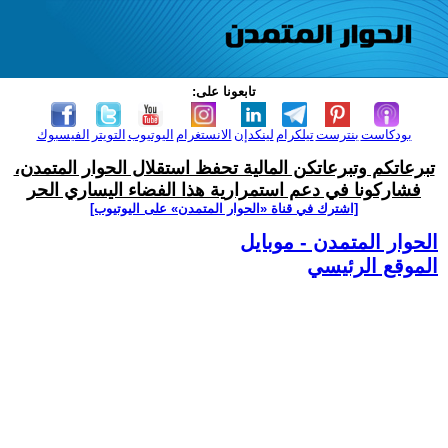
تابعونا على:
بودكاست
بنترست
تيلكرام
لينكدإن
الانستغرام
اليوتيوب
التويتر
الفيسبوك
تبرعاتكم وتبرعاتكن المالية تحفظ استقلال الحوار المتمدن،
فشاركونا في دعم استمرارية هذا الفضاء اليساري الحر
[اشترك في قناة ‫«الحوار المتمدن» على اليوتيوب]
الحوار المتمدن - موبايل
الموقع الرئيسي