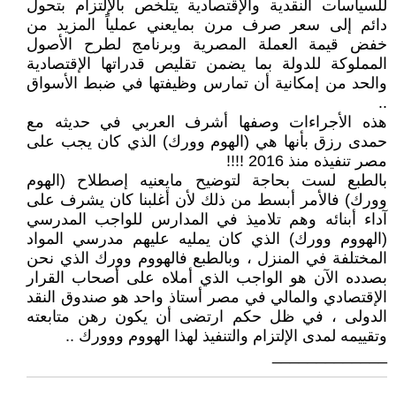
للسياسات النقدية والإقتصادية يتلخص بالإلتزام بتحول
دائم إلى سعر صرف مرن بمايعني عملياً المزيد من
خفض قيمة العملة المصرية وبرنامج لطرح الأصول
المملوكة للدولة بما يضمن تقليص قدراتها الإقتصادية
والحد من إمكانية أن تمارس وظيفتها في ضبط الأسواق
..
هذه الأجراءات وصفها أشرف العربي في حديثه مع
حمدى رزق بأنها هي (الهوم وورك) الذي كان يجب على
مصر تنفيذه منذ 2016 !!!!
بالطبع لست بحاجة لتوضيح مايعنيه إصطلاح (الهوم
وورك) فالأمر أبسط من ذلك لأن أغلبنا كان يشرف على
آداء أبنائه وهم تلاميذ في المدارس للواجب المدرسي
(الهووم وورك) الذي كان يمليه عليهم مدرسي المواد
المختلفة في المنزل ، وبالطبع فالهووم وورك الذي نحن
بصدده الآن هو الواجب الذي أملاه على أصحاب القرار
الإقتصادي والمالي في مصر أستاذ واحد هو صندوق النقد
الدولى ، في ظل حكم ارتضى أن يكون رهن متابعته
وتقييمه لمدى الإلتزام والتنفيذ لهذا الهووم ووورك ..
_____________