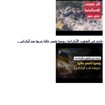
.. باحث في الشؤون الأوكرانية: روسيا تخسر حاليا حربها ضد أوكراني