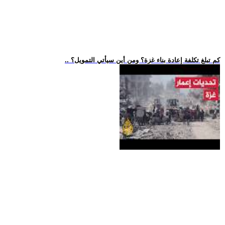
.. كم تبلغ تكلفة إعادة بناء غزة؟ ومن أين سيأتي التمويل؟