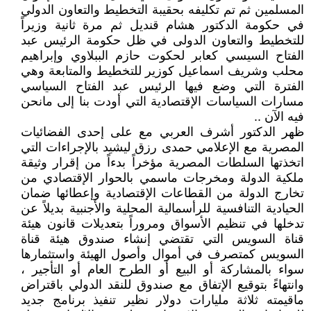
المسلمين ثم تم تكليفه بحقيبة التخطيط والتعاون الدولي
في حكومة الدكتور هشام قنديل ثم مرة ثانية وزيراً
للتخطيط والتعاون الدولى في ظل حكومة الرئيس عبد
الفتاح السيسي كعابر لحكوت حازم الببلاوي وإبراهيم
محلب وشريف اسماعيل كوزير للتخطيط والمتابعة وهي
الفترة التي وضع فيها الرئيس عبد الفتاح السياسي
مسارات السياسات الإقتصادية التي أودت بنا إلى مانحن
فيه الآن ..
ظهر الدكتور أشرف العربي مع على إحدى الفضائيات
المصرية مع الإعلامي حمدى رزق ليشيد بالإجراءات التي
اتخذتها السلطات المصرية مؤخراً بدءاً من إقرار وثيقة
ملكية الدولة ومخرجات ماسمي بالحوار الإقتصادي من
تخارج الدولة من القطاعات الإقتصادية وإعطائها ضمان
الحيادية التنافسية للرأسمالية المحلية والأجنبية بديلاً عن
تدخلها في تنظيم الأسواق ومروراً بتعديلات قانون هيئة
قناة السويس التي تقتضي إنشاء صندوق هيئة قناة
السويس كمتصرف في أموال وأصول الهيئة واستثمارها
سواء بالمشاركة أو البيع أو الطرح العام أو التأجير ،
وانتهاءً بتوقيع الإتفاق مع صندوق للنقد الدولي باقتراض
ماقيمته ثلاثة مليارات دولار نظير تنفيذ برنامج جديد