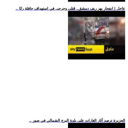
.. عاجل | انفجار يهز ريف دمشق.. قتلى وجرحى في استهداف حافلة ركا
.. الجزيرة ترصد آثار الغارات على بلدة البرج الشمالي في صور