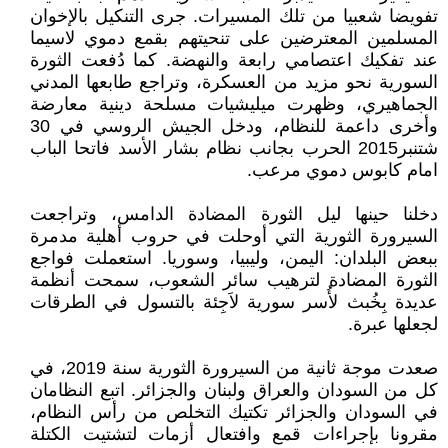
تفويضا شعبيا من تلك المسيرات. جرى التنكيل بالإخوان
المسلمين المعترضين على تنحيتهم بقمع دموي لاسيما
عند تفكيك اعتصامي رابعة والنهضة. كما دُفعت الثورة
السورية نحو مزيد من العسكرة، وتراجع طابعها المدني
الجماهيري، وظهرت ميليشيات مسلحة دينية معارضة
وأخرى داعمة للنظام، ودخل الجيش الروسي في 30
شتنبر2015 الحرب بجانب نظام بشار الأسد فاتحا الباب
امام كابوس دموي مرعب.
دخلنا حينها ليل الثورة المضادة الدامس، وتراجعت
السيرورة الثورية التي أوحلت في حروب أهلية مدمرة
ببعض البلدان: اليمن، وليبيا، وسوريا. استعملت فواجع
الثورة المضادة لترهيب سائر الشعوب، سمحت أنظمة
عديدة بِخُبث لأُسر سورية لاَجِئة بالتسول في الطرقات
لجعلها عبرة.
صعدت موجة ثانية من السيرورة الثورية سنة 2019، في
كل من السودان والعراق ولبنان والجزائر. اتبع النظامان
في السودان والجزائر تكتيك التخلص من رأس النظام،
مقرونا بإجراءات قمع وافتعال أزمات لتشتيت الكتلة