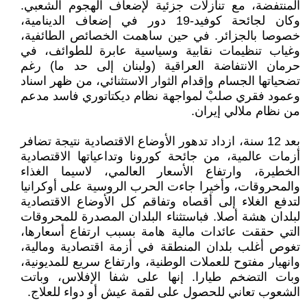
المنتفضة، مع تنازلات جزئية لإضعاف الهجوم الشعبي.
وكان لجائحة كوفيد-19 دور في إضعاف الدينامية،
خصوصا بالجزائر. في حين ساهمت الخصائص الطائفية،
وغياب تنظيمات نقابية وسياسية عابرة للطوائف، في
حرمان الانتفاضة العراقية (ولبنان إلى حد ما) رغم
تضحياتها الجسام وإقدام الثوار الاستثنائي، من ظهر اسناد
وعمود فقري صلبْ لمواجهة نظام ديكتاتوري فاسد مدعم
من نظام ملالي إيران.
بعد 12 سنة، ازداد تدهور الأوضاع الاقتصادية نتيجة تضافر
أزمات عالمية، من جائحة كورونا وتداعياتها الاقتصادية
الخطيرة، وارتفاع الأسعار العالمي، لاسيما الغذاء
والمحروقات، وأخيرا جاءت الحرب الروسية على أوكرانيا
لتدفع الغلاء إلى أقصاه وتفاقم كل الأوضاع الاقتصادية
لبلدان هشة أصلا. فباستثناء البلدان المصدرة للمحروقات
التي حققت عائدات مالية هامة بسبب ارتفاع أسعارها،
تغوص أغلب بلدان المنطقة في أزمة اقتصادية ومالية،
وانهيار مفتوح للعملات الوطنية، وارتفاع سريع للمديونية،
وبات التضخم طيارا. إنها على شفا الإفلاس، وباتت
الشعوب تعاني للحصول على لقمة عيش أو دواء للعلاج.