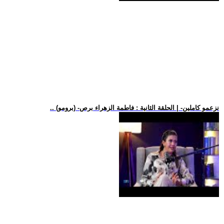
.. (برومو) -نزعمو كاملين- | الحلقة الثانية : فاطمة الزهراء برص