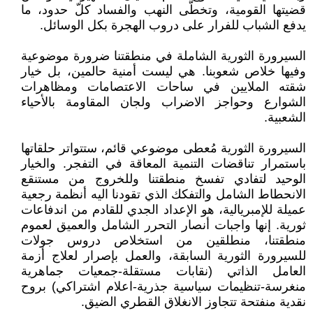
قضيتها القومية، وتخطَّى النهب والفساد كلّ حدود، ما
يدفع الشباب للفرار على دروب الهجرة بكل الوسائل.
السيرورة الثورية الشاملة في منطقتنا ضرورة موضوعية
وفيها خلاص شعوبنا. هي ليست أمنية حالمين، بل خيار
شقته الملايين في ساحات الاعتصامات ومظاهرات
الشوارع وحواجز الاضراب ولجان المقاومة بالأحياء
الشعبية.
السيرورة الثورية مُعطى موضوعي قائم، ستتواتر حلقاتها
باستمرار تناقضات التنمية المعاقة في التفجر. والخيار
الوحيد لتفادي تفسخ منطقتنا وللخروج من مستنقع
الانحطاط الشامل والتفكك الذي تقودنا اليه أنظمة رجعية
عميلة للإمبريالية، هو الإعداد الجدي للقادم من اندفاعات
ثورية. إنها واجبات أنصار التحرر الشامل والعميق لعموم
منطقتنا، منطلقين من استخلاص دروس جولات
للسيرورة الثورية السابقة، والعمل بإصرار لعلاج أزمة
العامل الذاتي (نقابات مستقلة-جمعيات جماهرية
منغرسة-تنظيمات سياسية جذرية-اعلام اشتراكي) بروح
نقدية منفتحة تتجاوز الانغلاق القطري الضيق.