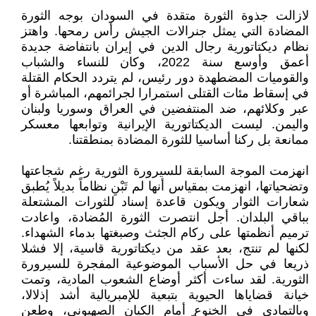
لازالت جذوة الثورة متقدة في السودان بوجه الثورة
المضادة التي يمثل جنرالات الجيش رأس رمحها. واهتز
نظام ديكتاتورية رجال الدين في إيران بانتفاضة جديدة
أعمق وأوسع سنة 2022، وكان للنساء والشباب
والقوميات المضطهدة دور رئيس، لم يتردد الحكام القتلة
في إسقاط مئات القتلى استمرارا لجرائمهم، المباشرة أو
عبر وكلائهم، ضد المنتفضين في العراق وسوريا ولبنان
واليمن. ليست الديكتاتورية الإيرانية وتوابعها معسكر
ممانعة بل ركنا أساسيا للثورة المضادة بمنطقتنا.
انهزمت الموجة السابقة للسيرورة الثورية رغم شجاعتها
وتضحياتها، انهزمت بمقياس أنها لم تَبْنِ نظاماً بديلاً يُطبق
شعارات الثوار ويكون قاعدة إسناد للثورات المشتعلة
بباقي البلدان. أجل انتصرت الثورة المُضادة، واعادت
ترميم أنظمتها على ركام الجثث وصبغتها بدماء الشهداء.
لكنها لم تنتج، بعد عقد من ديكتاتورية قاسية، إلا فشلا
ذريعا في حل الأسباب الموضوعية المفجرة للسيرورة
الثورية. لقد ساءت أكثر أوضاع الشعوب المادية، وتمت
خيانة قضاياها الحيوية بتبعية للإمبريالية أشد إذلالا،
وبالتمادي في الخنوع أمام الكيان الصهيوني، وطعن