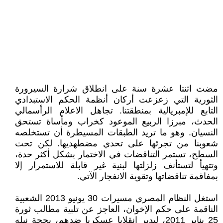
مضت اثنتا عشرة سنة على انطلاق شرارة السيرورة
الثورية التي زعزعت أركان أنظمة الحكم الاستبدادي
التابع للإمبريالية بمنطقتنا. تجاهل الاعلام الرأسمالي
الحدث، مبرزا الربيع الموعود كخراب ومأساة تستحق
النسيان. وهو ما تريد الطبقات المسيطرة أن تستخلصه
شعوبنا من تجرئها على تحدي مضطهديها. لكن تحت
السطح، تستمر التناقضات في الاختمار بشكل أكثر حدة،
وتتهيأ لتستأنف زلزلتها لبنية غير قابلة للاستمرار إلا
بمفاقمة تناقضاتها وتقوية الانفجار الآتي.
استغل النظام المصري مسيرات 30 يونيو 2013 الشعبية
الناقمة على حكم الإخوان، العاجز عن تلبية مطالب ثورة
25 يناير 2011، ليدبر انقلابا عسكريا ضدهم، بحجة نيله