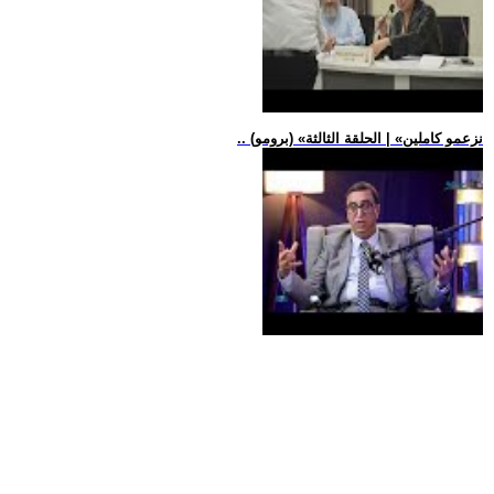
.. (برومو) «نزعمو كاملين» | الحلقة الثالثة