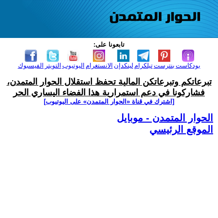
تابعونا على:
بودكاست
بنترست
تيلكرام
لينكدإن
الانستغرام
اليوتيوب
التويتر
الفيسبوك
تبرعاتكم وتبرعاتكن المالية تحفظ استقلال الحوار المتمدن،
فشاركونا في دعم استمرارية هذا الفضاء اليساري الحر
[اشترك في قناة ‫«الحوار المتمدن» على اليوتيوب]
الحوار المتمدن - موبايل
الموقع الرئيسي