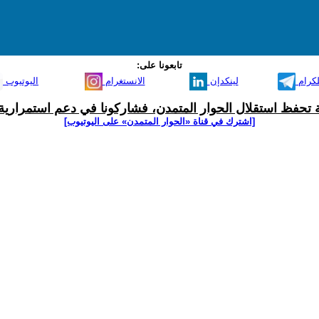
تابعونا على:
لكرام
لينكدإن
الانستغرام
اليوتيوب
ية تحفظ استقلال الحوار المتمدن، فشاركونا في دعم استمرارية 
[اشترك في قناة ‫«الحوار المتمدن» على اليوتيوب]