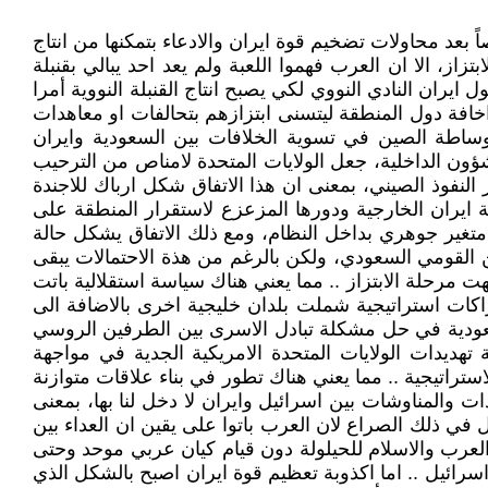
عد محاولات تضخيم قوة ايران والادعاء بتمكنها من انتاج
از، الا ان العرب فهموا اللعبة ولم يعد احد يبالي بقنبلة
ل ايران النادي النووي لكي يصبح انتاج القنبلة النووية أمرا
خافة دول المنطقة ليتسنى ابتزازهم بتحالفات او معاهدات
وساطة الصين في تسوية الخلافات بين السعودية وايران
ون الداخلية، جعل الولايات المتحدة لامناص من الترحيب
النفوذ الصيني، بمعنى ان هذا الاتفاق شكل ارباك للاجندة
ايران الخارجية ودورها المزعزع لاستقرار المنطقة على
ث متغير جوهري بداخل النظام، ومع ذلك الاتفاق يشكل حالة
لامن القومي السعودي، ولكن بالرغم من هذة الاحتمالات يبقى
ت مرحلة الابتزاز .. مما يعني هناك سياسة استقلالية باتت
كات استراتيجية شملت بلدان خليجية اخرى بالاضافة الى
لسعودية في حل مشكلة تبادل الاسرى بين الطرفين الروسي
هديدات الولايات المتحدة الامريكية الجدية في مواجهة
لاستراتيجية .. مما يعني هناك تطور في بناء علاقات متوازنة
ت والمناوشات بين اسرائيل وايران لا دخل لنا بها، بمعنى
ي ذلك الصراع لان العرب باتوا على يقين ان العداء بين
لعرب والاسلام للحيلولة دون قيام كيان عربي موحد وحتى
سرائيل .. اما اكذوبة تعظيم قوة ايران اصبح بالشكل الذي