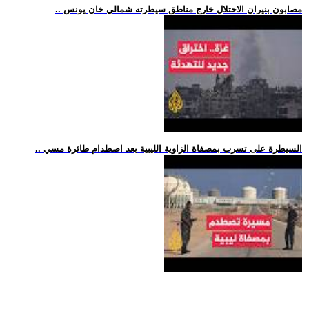
.. مصابون بنيران الاحتلال خارج مناطق سيطرته شمالي خان يونس
.. السيطرة على تسرب بمصفاة الزاوية الليبية بعد اصطدام طائرة مسي