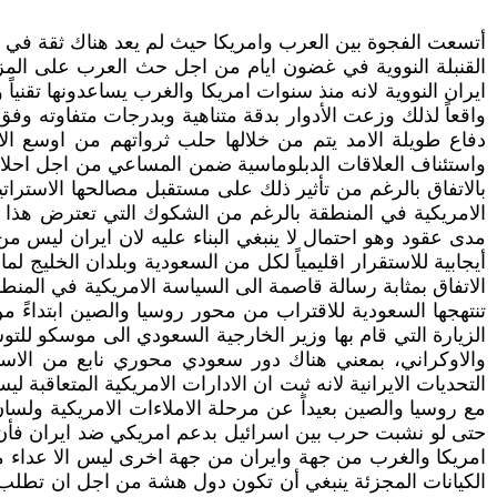
أتسعت الفجوة بين العرب وامريكا حيث لم يعد هناك ثقة في ال
القنبلة النووية في غضون ايام من اجل حث العرب على المزيد من
ايران النووية لانه منذ سنوات امريكا والغرب يساعدونها تقنياً 
واقعاً لذلك وزعت الأدوار بدقة متناهية وبدرجات متفاوته وف
دفاع طويلة الامد يتم من خلالها حلب ثرواتهم من اوسع ال
واستئناف العلاقات الدبلوماسية ضمن المساعي من اجل احلال
بالاتفاق بالرغم من تأثير ذلك على مستقبل مصالحها الاسترات
الامريكية في المنطقة بالرغم من الشكوك التي تعترض هذا ا
مدى عقود وهو احتمال لا ينبغي البناء عليه لان ايران ليس م
أيجابية للاستقرار اقليمياً لكل من السعودية وبلدان الخليج ل
الاتفاق بمثابة رسالة قاصمة الى السياسة الامريكية في المنطق
تنتهجها السعودية للاقتراب من محور روسيا والصين ابتداءً
الزيارة التي قام بها وزير الخارجية السعودي الى موسكو لل
والاوكراني، بمعني هناك دور سعودي محوري نابع من الاستق
التحديات الايرانية لانه ثبت ان الادارات الامريكية المتعاقبة
مع روسيا والصين بعيداً عن مرحلة الاملاءات الامريكية ولسان
حتى لو نشبت حرب بين اسرائيل بدعم امريكي ضد ايران فأن ال
امريكا والغرب من جهة وايران من جهة اخرى ليس الا عداء م
الكيانات المجزئة ينبغي أن تكون دول هشة من اجل ان تطلب الح