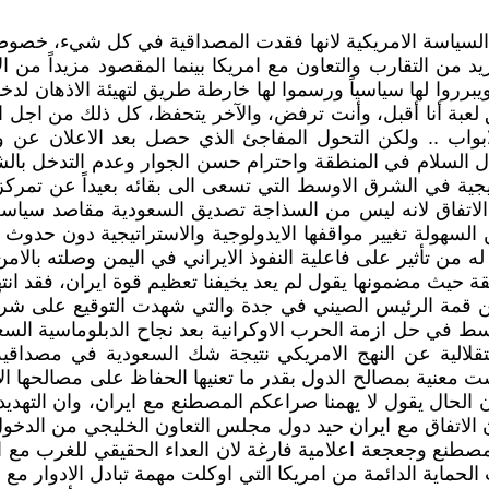
سياسة الامريكية لانها فقدت المصداقية في كل شيء، خصوصاً ب
 التقارب والتعاون مع امريكا بينما المقصود مزيداً من الابتز
ويبرروا لها سياسياً ورسموا لها خارطة طريق لتهيئة الاذهان لدخو
ق لعبة أنا أقبل، وأنت ترفض، والآخر يتحفظ، كل ذلك من اجل ا
ابواب .. ولكن التحول المفاجئ الذي حصل بعد الاعلان عن 
 السلام في المنطقة واحترام حسن الجوار وعدم التدخل بالشؤ
يجية في الشرق الاوسط التي تسعى الى بقائه بعيداً عن تمركز 
لاتفاق لانه ليس من السذاجة تصديق السعودية مقاصد سياسة 
ن السهولة تغيير مواقفها الايدولوجية والاستراتيجية دون حدو
ما له من تأثير على فاعلية النفوذ الايراني في اليمن وصلته با
ة حيث مضمونها يقول لم يعد يخيفنا تعظيم قوة ايران، فقد انته
 من قمة الرئيس الصيني في جدة والتي شهدت التوقيع على شرا
توسط في حل ازمة الحرب الاوكرانية بعد نجاح الدبلوماسية ا
لالية عن النهج الامريكي نتيجة شك السعودية في مصداقية ت
 ليست معنية بمصالح الدول بقدر ما تعنيها الحفاظ على مصالحها ا
 الحال يقول لا يهمنا صراعكم المصطنع مع ايران، وان التهديدا
اتفاق مع ايران حيد دول مجلس التعاون الخليجي من الدخول ف
صطنع وجعجعة اعلامية فارغة لان العداء الحقيقي للغرب مع ا
ماية الدائمة من امريكا التي اوكلت مهمة تبادل الادوار مع ا