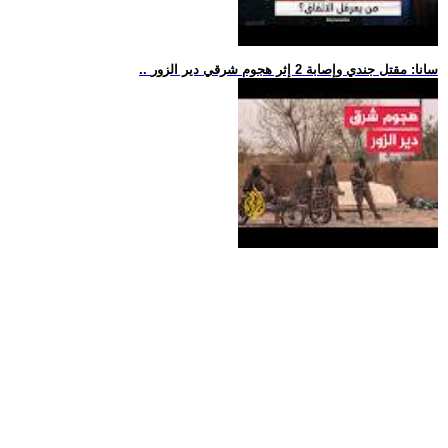
.. سانا: مقتل جندي وإصابة 2 إثر هجوم شرقي دير الزور