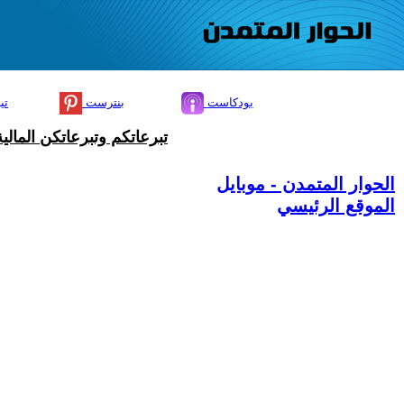
بودكاست
بنترست
تي
تبرعاتكم وتبرعاتكن المال
الحوار المتمدن - موبايل
الموقع الرئيسي