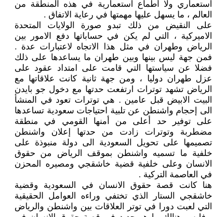
استعماري ولا أطماع استعمارية في هذه المنطقة من
العالم ، ما يسهل عليها مهمتها في رعاية الاتفاق .
على النقيض من ذلك تبدو صورة الولايات المتحدة
الاميركية ، التي لم يكن في حساباتها دفع الامور بين
الرياض وطهران في مثل هذا الاتجاه لاعتبارات عدة .
فمن جهة ليس بينها وبين طهران ما يساعدها على ذلك
فضلا عن سياستها التي قامت على امتداد عقود على
عزل طهران دوليا ، ومن جهة ثانية كانت علاقاتها مع
الرياض تشهد توترات ارتفعت حدتها مع دخول جو بايدن
البيت الابيض قبل عامين . هي توترات تعود في المنشأ
الى إحجام واشنطن عن تلبية احتياجات سعودية تساعدها
على توفير حد أعلى من أمنها القومي في منطقة
مضطربة وتوترات زادت من حدتها إعلان واشنطن
تصميمها على تحويل السعودية الى دولة منبوذة على
خلفية ما تسميه واشنطن بموقف الرياض من حقوق
الانسان وعلى خلفية قضية خاشقجي ومصيره المحزن
في العاصمة التركية .
هنا كانت قصة حقوق الانسان في السعودية وقضية
خاشقجي الستار الذي تختفي وراءه العوامل الحقيقية
التي لعبت دورا في توتر العلاقات بين واشنطن والرياض