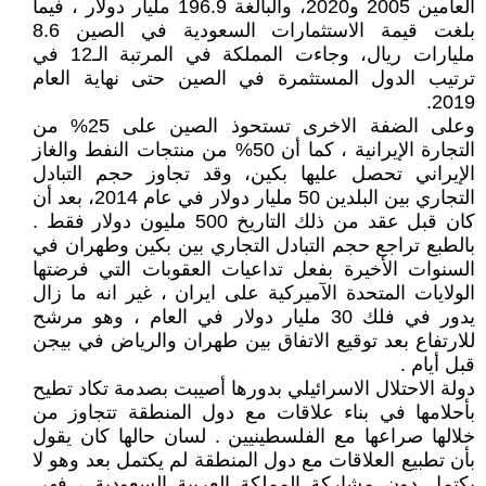
العامين 2005 و2020، والبالغة 196.9 مليار دولار ، فيما
بلغت قيمة الاستثمارات السعودية في الصين 8.6
مليارات ريال، وجاءت المملكة في المرتبة الـ12 في
ترتيب الدول المستثمرة في الصين حتى نهاية العام
2019.
وعلى الضفة الاخرى تستحوذ الصين على 25% من
التجارة الإيرانية ، كما أن 50% من منتجات النفط والغاز
الإيراني تحصل عليها بكين، وقد تجاوز حجم التبادل
التجاري بين البلدين 50 مليار دولار في عام 2014، بعد أن
كان قبل عقد من ذلك التاريخ 500 مليون دولار فقط .
بالطبع تراجع حجم التبادل التجاري بين بكين وطهران في
السنوات الأخيرة بفعل تداعيات العقوبات التي فرضتها
الولايات المتحدة الآميركية على ايران ، غير انه ما زال
يدور في فلك 30 مليار دولار في العام ، وهو مرشح
للارتفاع بعد توقيع الاتفاق بين طهران والرياض في بيجن
قبل أيام .
دولة الاحتلال الاسرائيلي بدورها أصيبت بصدمة تكاد تطيح
بأحلامها في بناء علاقات مع دول المنطقة تتجاوز من
خلالها صراعها مع الفلسطينيين . لسان حالها كان يقول
بأن تطبيع العلاقات مع دول المنطقة لم يكتمل بعد وهو لا
يكتمل دون مشاركة المملكة العربية السعودية ، فهي