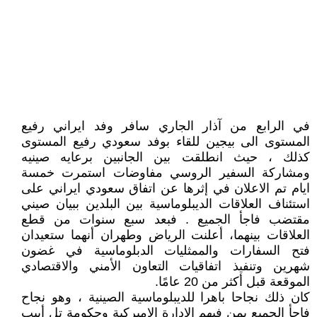
في الرابع من آذار الجاري سافر وفد ايراني رفيع
المستوى الى بيجين للقاء بوفد سعودي رفيع المستوى
كذلك ، حيث انطلقت بين الجانبين برعايه صينيه
ومشاركة السفير الروسي مفاوضات استمرت خمسة
ايام تم الاعلان في إثرها عن اتفاق سعودي ايراني على
استئناف العلاقات الديبلوماسية بين البلدين ببيان صيني
مقتضب فاجأ الجميع . فبعد سبع سنوات من قطع
العلاقات بينهما، أعلنت الرياض وطهران أنهما ستعيدان
فتح السفارات والممثليات الدبلوماسية في غضون
شهرين وتنفيذ اتفاقيات التعاون الأمني والاقتصادي
الموقعة قبل أكثر من 20 عامًا.
كان ذلك نجاحا باهرا للديبلوماسية الصينية ، وهو نجاح
فاجأ الجميع بمن فيهم الادارة الاميركية وحكومة تل أبيب