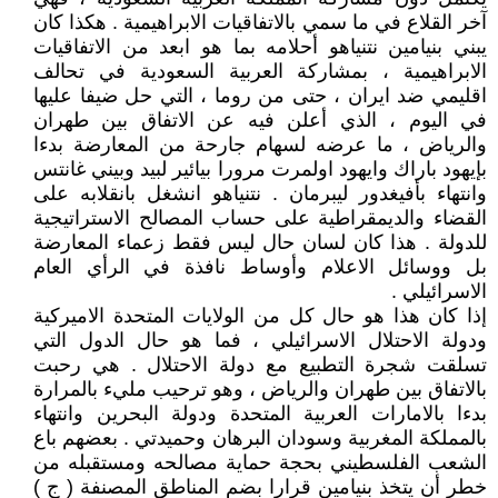
آخر القلاع في ما سمي بالاتفاقيات الابراهيمية . هكذا كان
يبني بنيامين نتنياهو أحلامه بما هو ابعد من الاتفاقيات
الابراهيمية ، بمشاركة العربية السعودية في تحالف
اقليمي ضد ايران ، حتى من روما ، التي حل ضيفا عليها
في اليوم ، الذي أعلن فيه عن الاتفاق بين طهران
والرياض ، ما عرضه لسهام جارحة من المعارضة بدءا
بإيهود باراك وايهود اولمرت مرورا بيائير لبيد وبيني غانتس
وانتهاء بأفيغدور ليبرمان . نتنياهو انشغل بانقلابه على
القضاء والديمقراطية على حساب المصالح الاستراتيجية
للدولة . هذا كان لسان حال ليس فقط زعماء المعارضة
بل ووسائل الاعلام وأوساط نافذة في الرأي العام
الاسرائيلي .
إذا كان هذا هو حال كل من الولايات المتحدة الاميركية
ودولة الاحتلال الاسرائيلي ، فما هو حال الدول التي
تسلقت شجرة التطبيع مع دولة الاحتلال . هي رحبت
بالاتفاق بين طهران والرياض ، وهو ترحيب مليء بالمرارة
بدءا بالامارات العربية المتحدة ودولة البحرين وانتهاء
بالمملكة المغربية وسودان البرهان وحميدتي . بعضهم باع
الشعب الفلسطيني بحجة حماية مصالحه ومستقبله من
خطر أن يتخذ بنيامين قرارا بضم المناطق المصنفة ( ج )