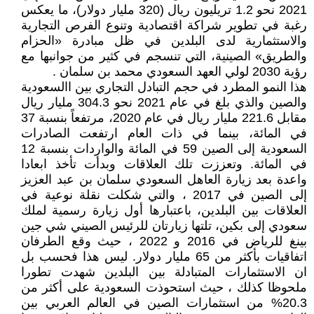
2021 نحو 1.2 تريليون ريال (320 مليار دولار)، ما يعكس
رغبة في تطوير شراكة اقتصادية وتنوع الفرص التجارية
والاستثمارية لدى البلدين في ظل مبادرة «الحزام
والطريق» الصينية، التي تنسجم في كثير من جوانبها مع
رؤية 2030 لولي العهد السعودي محمد بن سلمان .
هذا النمو المطرد في حجم التبادل التجاري بين االسعودية
والصين والذي بلغ في عام 2021 نحو 304.3 مليار ريال
مقابل 221.6 مليار ريال في عام 2020، مرتفعاً بنسبة 37
في المائة، بينما في ذات العام ارتفعت الصادرات
السعودية إلى الصين 59 في المائة والواردات بنسبة 12
في المائة. وتعززت تلك العلاقات وبدأت تأخذ ابعادا
واعدة بعد زيارة العاهل السعودي سلمان بن عبد العزيز
إلى الصين في 2017 ، والتي شكلت نقلة نوعية في
العلاقات بين البلدين، باعتبارها أول زيارة رسمية لملك
سعودي إلى بكين، تلتها زيارتان للرئيس الصيني شي جين
بينغ للرياض في 2016 و 2022 ، حيث وقع الطرفان
اتفاقيات بأكثر من 65 مليار دولار. ليس هذا فحسب بل
ان الاستثمارات المتبادلة بين البلدين شهدت تطورا
ملحوظا كذلك ، حيث استحوذت السعودية على أكثر من
20.3% من استثمارات الصين في العالم العربي بين