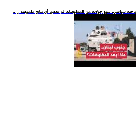
.. باحث سياسي: سبع جولات من المفاوضات لم تحقق أي نتائج ملموسة ل