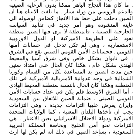
. ما كان هذا النجاح الباهر ممكنا بدون الرعاية الصينية
والدعم الروسي من وراء ستار . ما يلفت الانتباه هنا ان
الصين دخلت على خط هذا الانجاز كضامن لوصوله الى
غايته المنشودة وهو أمر جديد في تقاليد السياسة
الخارجية الصينية ، فالمنطقة لا ترى فيها الصين منطقة
نفوذ على الطريقة الاميركية او الدول الاوروبية
الاستعمارية ، وهي لم تكن تدخل في حسابات أمنها
القومي . فحسابات الأمن القومي الصيني تقع في الشرق
، في تايوان بشكل خاص وفي شرق آسيا والمحيط
الهندي بشكل عام ، هكذا كان الحال على امتداد سنين
حين مدت الصين يد المساعدة لكل من الفيتنام وكوريا
الشمالية في وجه عدوانية الامبريالية الاميركية في تلك
المنطقة وهكذا كان الحال بالنسبة لمنطقة المحيط الهادي
، أما الشرق الاوسط فلم يكن في عداد حسابات الأمن
القومي الصيني . ضمانة الصين للاتفاق بين السعودية
وايران يفرض عليها التزامات جديدة ، وهي التزامات
يجب ان تأخذها البلدان المعنية ، كما الولايات المتحدة
الاميركية ودولة الاحتلال الاسرائيلي بعين الاعتبار ، هي
التزامات نحو أمن الخليج وبخاصة المملكة العربية
السعودية ، يساعد الصين في ذلك انه لم يكن لها ارث