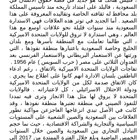
، فليس هنالك ما هو جديد في قصة حقوق الانسان في
السعودية ، فالبلد على امتداد تاريخه منذ تأسيس المملكة
بلد محافظ له ثقافته الخاصة وتقاليده المعروفة على هذا
الصعيد . أما الجديد في توتر هذه العلاقات فهي الاستدارة
السعودية منذ سنوات قليلة نحو علاقات اوسع مع هذا
العالم ، وهي استدارة لا تروق للولايات المتحدة الاميركية
، التي طالما تعاملت مع المنطقة بأسرها ومع بلدان
الخليج وخاصة السعودية باعتبارها منطقة نفوذها ، التي
ورثتها عن الاستعمار البريطاني والاستعمار الفرنسي بعد
العدوان الثلاثي على مصر ( حرب السويس ) عام 1956 .
تفاجأت الولايات المتحدة الاميركية بالاتفاق ، رغم ادعاء
الناطقين بلسان الادارة انهم كانوا على اطلاع بما يجري .
كان الاتفاق صدمة لكل من الولايات المتحدة الاميركية
ودولة الاحتلال الاسرائيلي ، كل لاعتباراته . فالولايات
المتحدة لا يروق لها مثل هذا الانجاز وترى فيه تمددا
للنفوذ الصيني في منطقة تعتبرها منطقة نفوذها ، وقد
كانت في الأصل تبدي انزعاجها العاجزعن مواكبة تطور
العلاقات بين السعودية والصين الشعبية على المستويات
السياسية والتجارية والشراكة الاقتصادية ، حيث نما حجم
التبادل التجاري بين السعودية والصين خلال السنوات
الخمس الماضية وبلغ خلال الفترة الممتدة من 2017 إلى