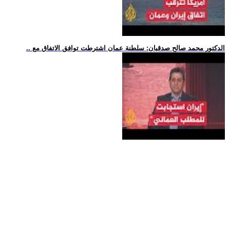
.. الدكتور محمد صالح صدقيان: سلطنة عمان اشترطت توافق الاتفاق مع