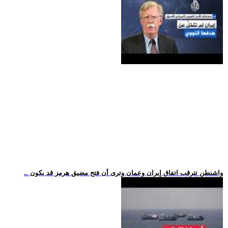
.. واشنطن تترقب اتفاق إيران وعمان وترى أن فتح مضيق هرمز قد يكون