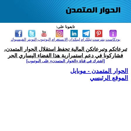
تابعونا على:
بودكاست
بنترست
تيلكرام
لينكدإن
الانستغرام
اليوتيوب
التويتر
الفيسبوك
تبرعاتكم وتبرعاتكن المالية تحفظ استقلال الحوار المتمدن،
فشاركونا في دعم استمرارية هذا الفضاء اليساري الحر
[اشترك في قناة ‫«الحوار المتمدن» على اليوتيوب]
الحوار المتمدن - موبايل
الموقع الرئيسي