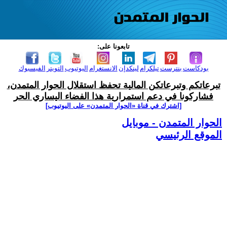
تابعونا على:
بودكاست
بنترست
تيلكرام
لينكدإن
الانستغرام
اليوتيوب
التويتر
الفيسبوك
تبرعاتكم وتبرعاتكن المالية تحفظ استقلال الحوار المتمدن،
فشاركونا في دعم استمرارية هذا الفضاء اليساري الحر
[اشترك في قناة ‫«الحوار المتمدن» على اليوتيوب]
الحوار المتمدن - موبايل
الموقع الرئيسي