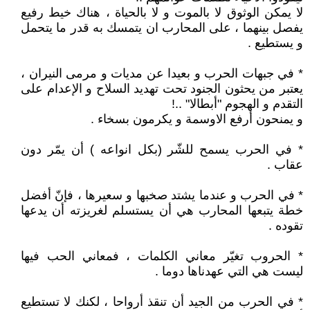
لا يمكن الوثوق لا بالموت و لا بالحياة ، هناك خيط رفيع
يفصل بينهما ، على المحارب ان يتمسك به قدر ما يتحمل
و يستطيع .
* في جبهات الحرب و بعيدا عن مديات و مرمى النيران ،
يعتبر من يحثون الجنود تحت تهديد السلاح و الإعدام على
التقدم و الهجوم "أبطالا" ..!
و يمنحون أرفع الاوسمة و يكرمون بسخاء .
* في الحرب يسمح للشّر (بكل انواعه ) أن يمّر دون
عقاب .
* في الحرب و عندما يشتد صخبها و سعيرها ، فإنّ أفضل
خطة يتبعها المحارب هي أن يستسلم لغريزته أن يدعها
تقوده .
* الحروب تغيّر معاني الكلمات ، فمعاني الحب فيها
ليست هي التي عهدناها دوما .
* في الحرب من الجيد أن تنقذ أرواحا ، لكنك لا تستطيع