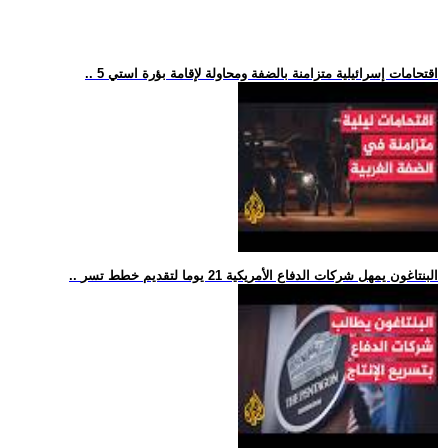
.. 5 اقتحامات إسرائيلية متزامنة بالضفة ومحاولة لإقامة بؤرة استي
.. البنتاغون يمهل شركات الدفاع الأمريكية 21 يوما لتقديم خطط تسر