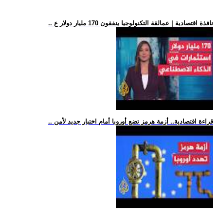
.. نافذة اقتصادية | عمالقة التكنولوجيا ينفقون 170 مليار دولار ع
.. قراءة اقتصادية.. أزمة هرمز تضع أوروبا أمام اختبار جديد لأمن