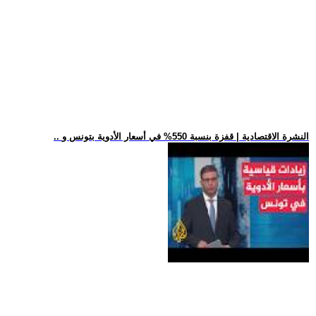
.. النشرة الاقتصادية | قفزة بنسبة 550% في أسعار الأدوية بتونس و