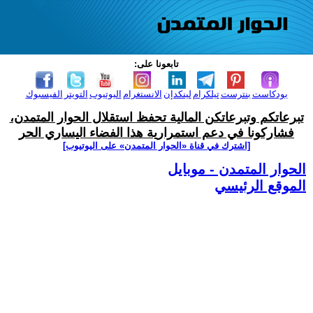
تابعونا على:
بودكاست
بنترست
تيلكرام
لينكدإن
الانستغرام
اليوتيوب
التويتر
الفيسبوك
تبرعاتكم وتبرعاتكن المالية تحفظ استقلال الحوار المتمدن،
فشاركونا في دعم استمرارية هذا الفضاء اليساري الحر
[اشترك في قناة ‫«الحوار المتمدن» على اليوتيوب]
الحوار المتمدن - موبايل
الموقع الرئيسي