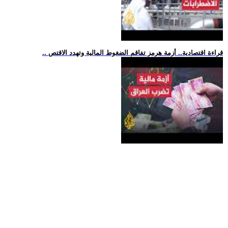
.. قراءة اقتصادية.. أزمة هرمز تفاقم الضغوط المالية وتهدد الاقتص