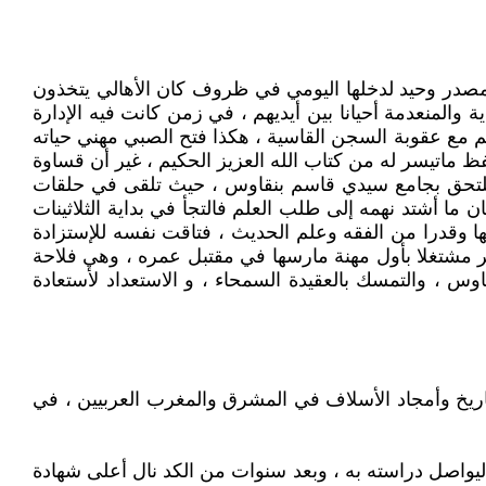
لحال ، تمتهن زراعة الأرض كمصدر وحيد لدخلها اليومي في ظروف كان الأهالي يتخذون
المنعدمة أحيانا بين أيديهم ، في زمن كانت فيه الإدارة
 مع عقوبة السجن القاسية ، هكذا فتح الصبي مهني حياته
ظ ماتيسر له من كتاب الله العزيز الحكيم ، غير أن قساوة
ه يلتحق بجامع سيدي قاسم بنقاوس ، حيث تلقى في حلقات
ما أشتد نهمه إلى طلب العلم فالتجأ في بداية الثلاثينات
ها وقدرا من الفقه وعلم الحديث ، فتاقت نفسه للإستزادة
تونس ليعود منه مؤهلا بشهادة الأهلية سنة 1936 إلى مسقط رأسه بومقر مشتغلا بأول مهنة مارسها في مقتبل عمره ، وهي فلاحة
وس ، والتمسك بالعقيدة السمحاء ، و الاستعداد لأستعادة
تاريخ وأمجاد الأسلاف في المشرق والمغرب العربيين ، في
 ليواصل دراسته به ، وبعد سنوات من الكد نال أعلى شهادة