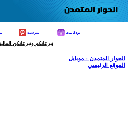
بودكاست
بنترست
تي
تبرعاتكم وتبرعاتكن المال
الحوار المتمدن - موبايل
الموقع الرئيسي