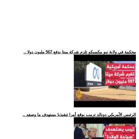
.. محكمة في ولاية نيو مكسيكو تلزم شركة ميتا بدفع 567 مليون دولا
.. الرئيس الأمريكي دونالد ترمب يوقع أمرا تنفيذيا يستهدف ما وصفه