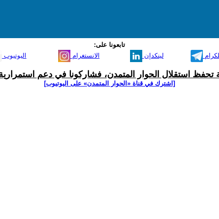
تابعونا على:
لكرام
لينكدإن
الانستغرام
اليوتيوب
ية تحفظ استقلال الحوار المتمدن، فشاركونا في دعم استمرارية 
[اشترك في قناة ‫«الحوار المتمدن» على اليوتيوب]