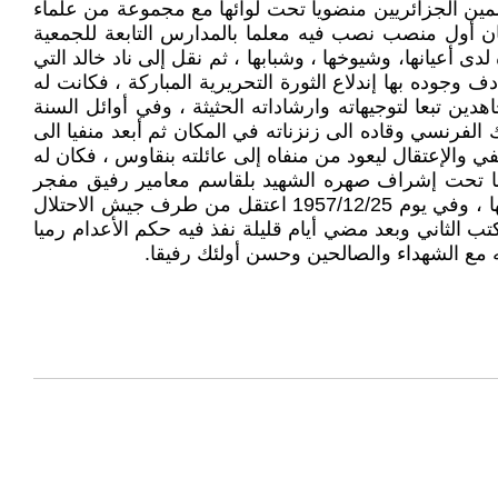
سلمين الجزائريين منضويا تحت لوائها مع مجموعة من علماء
كان أول منصب نصب فيه معلما بالمدارس التابعة للجمعية
ى أعيانها، وشيوخها ، وشبابها ، ثم نقل إلى ناد خالد التي
وده بها إندلاع الثورة التحريرية المباركة ، فكانت له
 تبعا لتوجيهاته وارشاداته الحثيثة ، وفي أوائل السنة
درك الفرنسي وقاده الى زنزناته في المكان ثم أبعد منفيا الى
وفي سنة 1956 أطلق سراحه بعد عناء طويل من النفي والإعتقال ليعود من منفاه إلى عائلته بنقاوس ، فكان له
نها تحت إشراف صهره الشهيد بلقاسم معامير رفيق مفجر
الثورة مصطفى بن بولعيد ، إلا أن عين إدارة الاحتلال كانت تراقبه من بعيد نظرا لمساره النضالي في المناطق التي درس بها ، وفي يوم 1957/12/25 اعتقل من طرف جيش الاحتلال
تب الثاني وبعد مضي أيام قليلة نفذ فيه حكم الأعدام رميا
مع الشهداء والصالحين وحسن أولئك رفيقا.