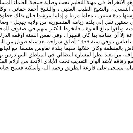
 وهو الأنخراط في مهنة التعليم تحت وصاية جمعية العلماء الم
بي التبسي ، والشيخ الطيب العقبي ، والشيخ أحمد حماني ، و
تها مدة سنتين ، معلما مربيا و إماما مرشدا فنال بذلك حظوة لد
ن نقل إلى بلدة زيامة المنصورية من ولاية جيجل ، وصادف وج
بلغوا مبلغ الفتوة ، فانخرط الكثير منهم في صفوف المجاهدين
 من بوقاعة إلا أن مقامه بها كان قصيرا ، وفي نفس السنة اوقفه ال
حاسي بحبح ، ثم ڨلتة أسطيل ، ثم إلى معتقل نوسري بسيدي بلعباس ، 
ض بالمنطقة وكان خلالها مقيما ببلدة نقاوس منسقا مع لجا
 رفاقه لأشد ألوان التعذيب تحت الأيادي الآثمة من أزلام المك
مانه مسجى على قارعة الطريق رحمه الله وأسكنه فسيح جنانه 