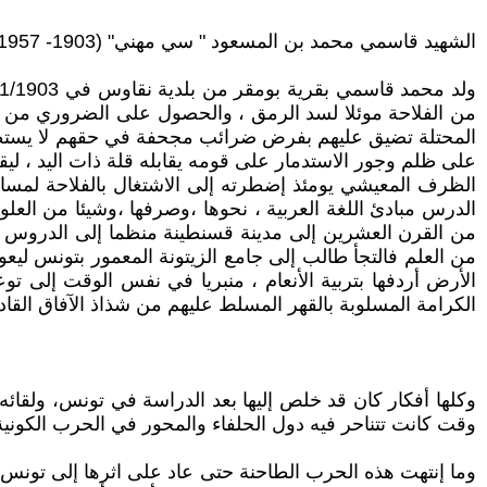
الشهيد قاسمي محمد بن المسعود " سي مهني" (1903- 1957)
من الفلاحة موئلا لسد الرمق ، والحصول على الضروري من الرز
المحتلة تضيق عليهم بفرض ضرائب مجحفة في حقهم لا يستطيعون
على ظلم وجور الاستدمار على قومه يقابله قلة ذات اليد ، ليق
الظرف المعيشي يومئذ إضطرته إلى الاشتغال بالفلاحة لمسا
الدرس مبادئ اللغة العربية ، نحوها ،وصرفها ،وشيئا من العلو
من القرن العشرين إلى مدينة قسنطينة منظما إلى الدروس البا
الأرض أردفها بتربية الأنعام ، منبريا في نفس الوقت إلى تو
الكرامة المسلوبة بالقهر المسلط عليهم من شذاذ الآفاق القاد
وكلها أفكار كان قد خلص إليها بعد الدراسة في تونس، ولقائه
وقت كانت تتناحر فيه دول الحلفاء والمحور في الحرب الكونية ا
وما إنتهت هذه الحرب الطاحنة حتى عاد على اثرها إلى تونس ث