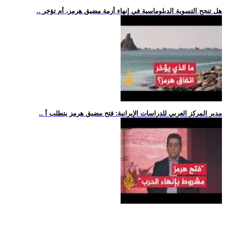
.. هل تنجح التسوية الدبلوماسية في إنهاء أزمة مضيق هرمز، أم تؤخر
.. مدير المركز العربي للدراسات الإيرانية: فتح مضيق هرمز يتطلب أ