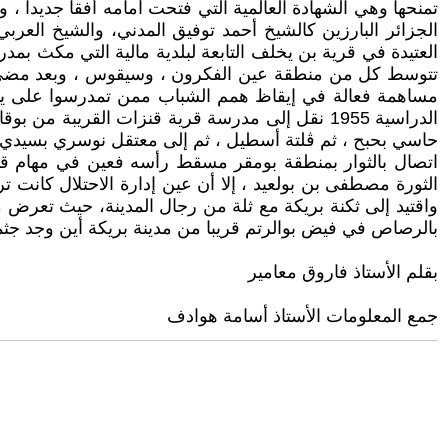
تمنحها وهي الشهادة العالمية التي فتحت أمامه أفقا جديدا ،
الجزائر البارزين كالشيخ أحمد توفيق المدني، والشيخ العر
العتيدة في قرية بن يخلف التابعة لبلدية مالية التي مكث بمدرس
تتوسط كل من منطقة عين الفكرون ، وسيقوس ، وبعد مضي سنتي
مساهمة فعالة في إيقاظ همم الشباب ممن تمدرسوا على يديه و
الدراسية 1955 نقل إلى مدرسة قرية قنزات القريبة
اتصال بالثوار بمنطقة بومقر مسقط رأسه فعين في مهام قا
واقتيد إلى ثكنة بريكة مع ثلة من رجال المدينة، حيث تعرض مع
بالرصاص في فيض بوالرتم قريبا من مدينة بريكة أين وجد جث
بقلم الأستاذ فاروق معامير
جمع المعلومات الأستاذ أسامة هوادف