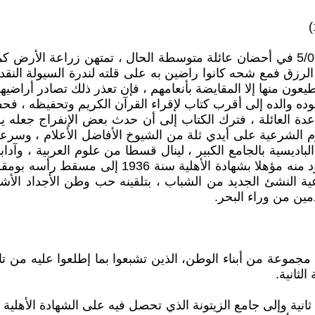
ولد محمد قاسمي بقرية بومقر من بلدية نقاوس في 5/01/1903 في أحضان عائلة متوسطة ا
ق فمع شحه كانوا راضين به على قلته لندرة السيولة النقدية و
 منها إلا المقايضة بأنعامهم ، فإن تعذر ذلك تصادر أراضيهم
وده والده إلى أقرب كتاب لإقراء القرآن الكريم وتحفيظه ، فحف
عدة العائلة ، فترك الكتاب إلى أن حدث بعض الإنفراج جعل
م الشرعية على أيدي ثلة من الشيوخ الأفاضل الأعلام ، وسرعان 
ديسية بالجامع الكبير ، لينال قسطا من علوم العربية ، وآداب
من العلم فالتجأ طالب إلى جامع الزيتونة المعمور ب
عية النشئ الجديد من الشباب ، بتلقينه حب وطن الأجداد الأشا
مين من وراء البحر.
 مجموعة من أبناء الوطن، الذين تشبعوا بما إطلعوا عليه من 
لثانية.
انية وإلى جامع الزيتونة الذي تحصل فيه على الشهادة الأهلية