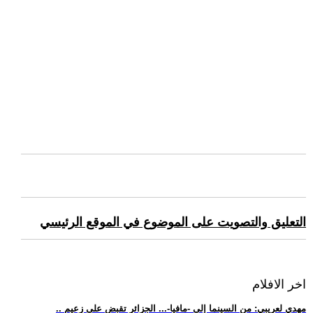
التعليق والتصويت على الموضوع في الموقع الرئيسي
اخر الافلام
.. مهدي لعريبي: من السينما إلى -مافيا-... الجزائر تقبض على زعيم