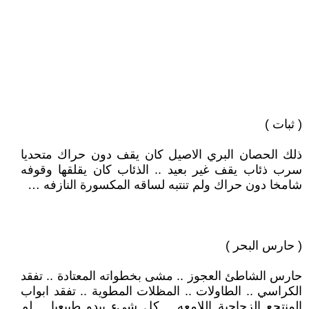
( ثبات )
ذلك الحصان البري الاصيل كان يقف دون حراك متحديا
سرب ذئاب يقف غير بعيد .. الذئاب كان يقلقها وقوفه
شامخا دون حراك ولم تنتبه لساقه المكسورة النازفه …
( حارس البحر )
حارس الشاطئ العجوز .. مشى بخطواته المعتادة .. تفقد
الكراسي .. الطاولات .. المظلات المطوية .. تفقد ابواب
المنتجع الزجاجية اللامعه .. كل شيء يبدو طبيعيا .. لم