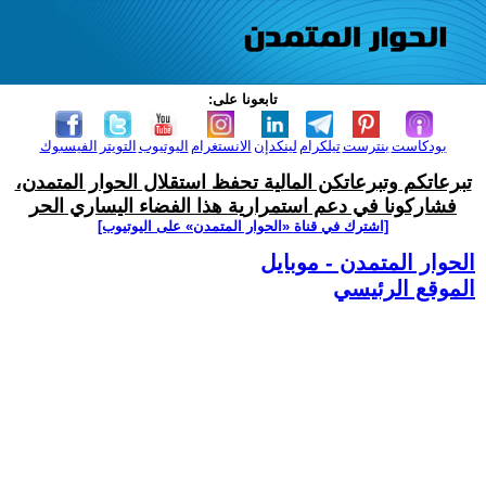
تابعونا على:
بودكاست
بنترست
تيلكرام
لينكدإن
الانستغرام
اليوتيوب
التويتر
الفيسبوك
تبرعاتكم وتبرعاتكن المالية تحفظ استقلال الحوار المتمدن،
فشاركونا في دعم استمرارية هذا الفضاء اليساري الحر
[اشترك في قناة ‫«الحوار المتمدن» على اليوتيوب]
الحوار المتمدن - موبايل
الموقع الرئيسي