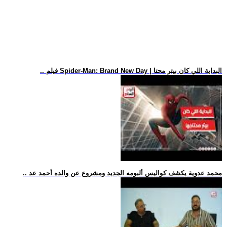
.. فيلم Spider-Man: Brand New Day | البداية اللي كان بيتر محتا
.. محمد عدوية يكشف كواليس ألبومه الجديد ومشروع عن والده أحمد عد