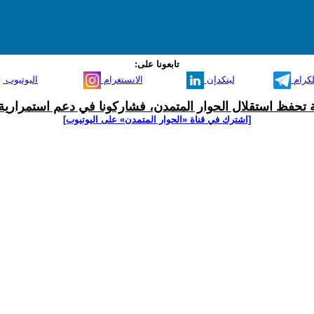
تابعونا على:
لكرام
لينكدإن
الانستغرام
اليوتيوب
ية تحفظ استقلال الحوار المتمدن، فشاركونا في دعم استمرارية 
[اشترك في قناة ‫«الحوار المتمدن» على اليوتيوب]