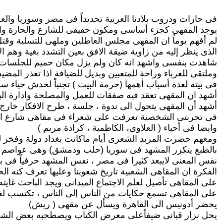
فى حارات ودروب بلادنا العربية تحديداً فى مصر وسوريا والعرا
يوجد المقهى كجزء أساسى ومكون حقيقى للشارع والحارة والم
لم أفهم يوماً ان المقهى مجلس العاطلين وملهى للتسلية وقت
الذى ينظر إليه من زاوية ضيقة الافق بعين التشدد بغية وهم ال
شاهدت بنفسى واشهد انه كان ولم يزل مكان حميم للجلسات ال
وملتقى للغرباء وراحة للمتعبين وبديل للضيافة اذا تعذر المضي
فى بيته لعدة أسباب أهمها (حرمة البيت ) تجنباً لخدش حياء سك
أشهد ان المقهى تعقد فيه صفقات للعمل والمصلحة وادارة البز
أشهد أن المقهى يتحول الى ندوة ، جلسة ، طرح الافكار خارج 
فى تجربتى الشخصية تعرفت على شعراء فى مقاهى شارع ال
وايضا فى أحياء ( العلاوى، الكاظمية ، كرادة مريم )
ومعهم حضرت المربد الشعرى أيام ماكانت بغداد دولة وفخر للع
بالطبع يتكرر المشهد فى سوريا (حلب ودمشق) وهى عواصم كب
نفس المعنى لايبعد كثيرا فى مصر ، نفس المشهد حرفياً فى بل
الفكرة ان المقاهى الشعبية تاريخ شعوبنا وعليها تعرف كنه الح
على المقاهى تأصيل لعلم الاجتماع الميدانى ويجد الباحث غايته
على المقاهى تسمع حكايات من الناس إلى الناس ، تكتسب لغة
يحضر أدونيس الى القاهرة ويسأل عن مقهى ( ريش)
يحل نزار قبانى ضيفاًعلى معرض الكتاب ويصطحبه بعض الشع