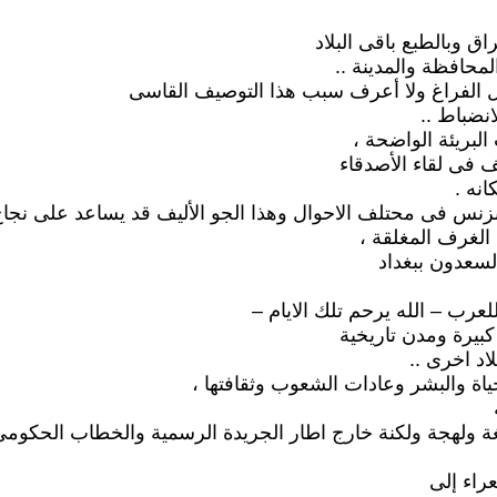
ق وبالطبع باقى البلاد
حافظة والمدينة ..
ل الفراغ ولا أعرف سبب هذا التوصيف القاسى
انضباط ..
بريئة الواضحة ،
ف فى لقاء الأصدقاء
انه .
نس فى محتلف الاحوال وهذا الجو الأليف قد يساعد على نجاح ا
الغرف المغلقة ،
سعدون ببغداد
رب – الله يرحم تلك الايام –
يرة ومدن تاريخية
اد اخرى ..
ياة والبشر وعادات الشعوب وثقافتها ،
 ولهجة ولكنة خارج اطار الجريدة الرسمية والخطاب الحكومى 
راء إلى