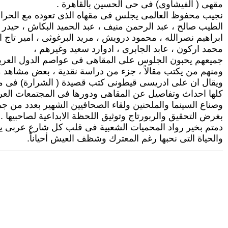
مقهى ( الفيشاوى) فى حى الحسين بالقاهرة .
نجيب محفوظ العالمى يجلس فى مقهاه الذى تعوده مع الحراف
الطيب صالح ، عبد الرحمن منيف ، عبد الحميد البكاش ، حيدر
ابراهيم نصرالله ، محمود درويش ، مريد البرغوثى ، امير تاج 
محمد اركون ، عابد الجابرى ، ادوارد سعيد وغيرهم ،
جميعهم يحبون الجلوس على المقاهى فى عواصم الدول العربية
ومنهم من يكتب مقالاً ، جزء من دراسة نقدية ، بعض مشاهد م
ويقال ان على ادريسى قيطونى كتب قصيدة ( الشرارة) فى مصر
كلها احداث وتفاصيل عن المقاهى ودورها فى المجتمعات العربية 
وصناع السينما والملحنين ولقاء الصحافيين الشهير بعدد من ج
بغرض التحقيق والربورتاج وتوثيق اللحظة الابداعية لصاحبيها .
دمتم بخير رواد المحميات الشعبية فى قلب كل شارع عربى ي
والحياة التى نحبها رغم المعترك وشظف العيش أحياناً.