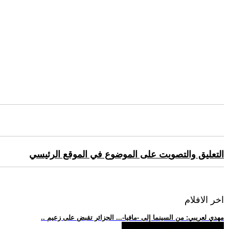
التعليق والتصويت على الموضوع في الموقع الرئيسي
اخر الافلام
.. مهدي لعريبي: من السينما إلى -مافيا-... الجزائر تقبض على زعيم