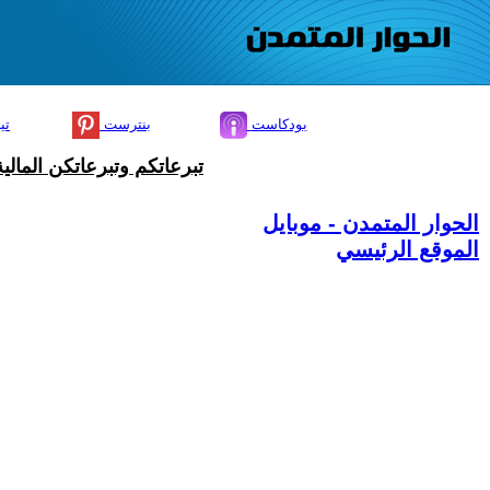
بودكاست
بنترست
تي
تبرعاتكم وتبرعاتكن المال
الحوار المتمدن - موبايل
الموقع الرئيسي