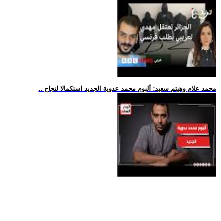
.. محمد علام وهيثم سعيد: ألبوم محمد عدوية الجديد استكمالا لنجاح