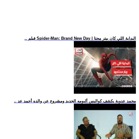
.. فيلم Spider-Man: Brand New Day | البداية اللي كان بيتر محتا
.. محمد عدوية يكشف كواليس ألبومه الجديد ومشروع عن والده أحمد عد