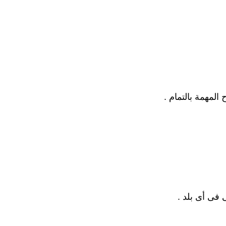
لمهمة بالتمام .
فى أى بلد .