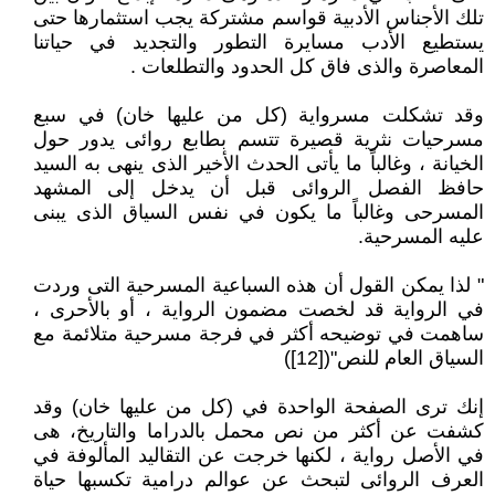
تلك الأجناس الأدبية قواسم مشتركة يجب استثمارها حتى
يستطيع الأدب مسايرة التطور والتجديد في حياتنا
المعاصرة والذى فاق كل الحدود والتطلعات .
وقد تشكلت مسرواية (كل من عليها خان) في سبع
مسرحيات نثرية قصيرة تتسم بطابع روائى يدور حول
الخيانة ، وغالباً ما يأتى الحدث الأخير الذى ينهى به السيد
حافظ الفصل الروائى قبل أن يدخل إلى المشهد
المسرحى وغالباً ما يكون في نفس السياق الذى يبنى
عليه المسرحية.
" لذا يمكن القول أن هذه السباعية المسرحية التى وردت
في الرواية قد لخصت مضمون الرواية ، أو بالأحرى ،
ساهمت في توضيحه أكثر في فرجة مسرحية متلائمة مع
السياق العام للنص"([12])
إنك ترى الصفحة الواحدة في (كل من عليها خان) وقد
كشفت عن أكثر من نص محمل بالدراما والتاريخ، هى
في الأصل رواية ، لكنها خرجت عن التقاليد المألوفة في
العرف الروائى لتبحث عن عوالم درامية تكسبها حياة