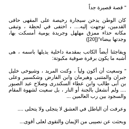
" قصة قصيرة جداً
كان الوطن يدخن سيجارة رخيصة على المقهى حافى
القدمين، توجهت إليه.... ، اختفى في لحظة ، وتبقى
مكانه حذاء ممزق مهلهل وجريدة يومية أمسكت بها،
وجدتها بيضاء"([20])
ويفاجئنا أيضاً الكاتب بمقدمة داخلية يذيلها باسمه ، هى
أشبه ما يكون برفرة صوفية مكبوتة:
" وسعيت أن أكون ولياً ، وكنت المريد ، وشيوخى خليل
جبران والمتنبى وهيرمان وابن الفارض وشكسبير وعلى
بن أبى طالب وابن عطاء السكندرى وصلاح عبد الصبور
.... ولم أنشغل بالجنة أو النار ، بل سعيت لشهوة المقام
والسجود بين رب العالمين ...
وعرفت أن الباطل في العشق لا يتجلى ولا يتحلى ....
وبحثت عن نصيبى من الإيمان والتقوى لعلى أقوى...