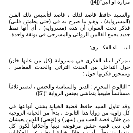
مرارة أو أنين"([4])
والسـيد حافظ قاصد لذلك ، قاصد لتأسيس ذلك الفـن
(المسرواية) ، وهـو ما صرح به في (حتى يطمئن قلبى)
فذكر تحت العنوان أن هذه (مسرواية) ، أى أنها نمط
جديد يجمع القالبين الروائى والمسرحى في بوتقة واحدة.
البنـــــاء الفكـــرى:
يتمركز البناء الفكرى في مسرواية (كل من عليها خان)
حول التداخل بين الحدث التراثى والحدث المعاصر ،
وتتمحور فكرتها حول :
" الثالوث المحرم : الدين والسياسة والجنس ، ليصير ثلاثياً
مستأنساً طبيعياً يتماشى بجنس الرواية "([5])
وقد تناول السيد حافظ قضية الخيانة بشتى أنواعها في
كل زاوية من زوايا هذا الثالوث ، بدءاً من الخيانة الزوجية
من خلال قصة الحب بين (سهر) و (فتحى) اللذين يعيشان
في دبى قصة عشق مرفوضة دينياً وأخلاقياً لكون كل
منهما متزوجاً ، أو من خلال خيانة الوطن عبر الحكايات