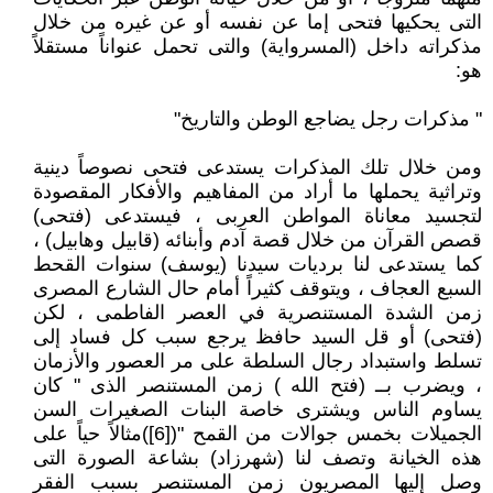
التى يحكيها فتحى إما عن نفسه أو عن غيره من خلال
مذكراته داخل (المسرواية) والتى تحمل عنواناً مستقلاً
هو:
" مذكرات رجل يضاجع الوطن والتاريخ"
ومن خلال تلك المذكرات يستدعى فتحى نصوصاً دينية
وتراثية يحملها ما أراد من المفاهيم والأفكار المقصودة
لتجسيد معاناة المواطن العربى ، فيستدعى (فتحى)
قصص القرآن من خلال قصة آدم وأبنائه (قابيل وهابيل) ،
كما يستدعى لنا برديات سيدنا (يوسف) سنوات القحط
السبع العجاف ، ويتوقف كثيراً أمام حال الشارع المصرى
زمن الشدة المستنصرية في العصر الفاطمى ، لكن
(فتحى) أو قل السيد حافظ يرجع سبب كل فساد إلى
تسلط واستبداد رجال السلطة على مر العصور والأزمان
، ويضرب بــ (فتح الله ) زمن المستنصر الذى " كان
يساوم الناس ويشترى خاصة البنات الصغيرات السن
الجميلات بخمس جوالات من القمح "([6])مثالاً حياً على
هذه الخيانة وتصف لنا (شهرزاد) بشاعة الصورة التى
وصل إليها المصريون زمن المستنصر بسبب الفقر