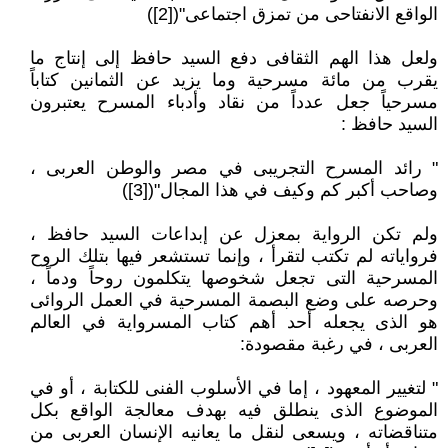
الواقع الانفتاحى من تمزق اجتماعى"([2])
ولعل هذا الهم الثقافى دفع السيد حافظ إلى إنتاج ما
يقرب من مائة مسرحية وما يزيد عن الثمانين كتاباً
مسرحياً جعل عدداً من نقاد وأدباء المسرح يعتبرون
السيد حافظ :
" رائد المسرح التجريبى في مصر والوطن العربى ،
وصاحب أكبر كم وكيف في هذا المجال"([3])
ولم تكن الرواية بمعزل عن إبداعات السيد حافظ ،
فرواياته لم تكتب لتقرأ ، وإنما تستشعر فيها بتلك الروح
المسرحية التى تجعل شخوصها يتكلمون روحاً ودماً ،
وحرصه على وضع البصمة المسرحية في العمل الروائى
هو الذى يجعله أحد أهم كتاب المسرواية في العالم
العربى ، في رغبة مقصودة:
" لتغيير المعهود ، إما في الأسلوب الفنى للكتابة ، أو في
الموضوع الذى ينطلق فيه بهدف معالجة الواقع بكل
متناقضاته ، ويسعى لنقل ما يعانيه الإنسان العربى من