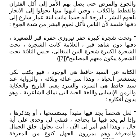
والجوع والمرض حتى يصل بهم الأمر إلى أكل الفئران
والقطط والكلاب ، وحين انتهوا منها تحولوا إلى الاتجار
بلحوم البشر ، لدرجة أنه حينما ماتت ابنة عمار سارع إلى
دفنها خلسة لأن الناس تأكل لحوم البشر من شدة الجوع :
" وتحت شجرة كبيرة حفر نيروزى حفرة قبر للصغيرة ،
دفنها دون شاهد قبر ، العلامة كانت الشجرة ، تحت
الشجرة الكبيرة شجرة التين البنغالى، جلس الثلاثة تحت
الشجرة يبكون معهم المصابيح"([7])
الكتابة عن السيد حافظ هى الوجود ، فهو يكتب لكى
يستشعر الحياة ، وهذا سر عنائه وبلائه ، والرواية عند
سيد حافظ هى السرد، والسرد يعنى التاريخ والحكاية
والزمن الإنسانى واللغة الحية التى تملك الشاعرية ، وهو
يدون أفكاره :
" لعل شخصاً يجد فيها مفيداً ليستنسخها ، أو يتذكرها ،
وإذا لم يجد فيها ما يحتاجه ، فتبقى لى وحدى على أية
حال ، وهذا أهم أمر لى الآن ، أنت تحاول خلق الجمال
والمعرفة وهم يمررون الجهل كنوع من المعرفة