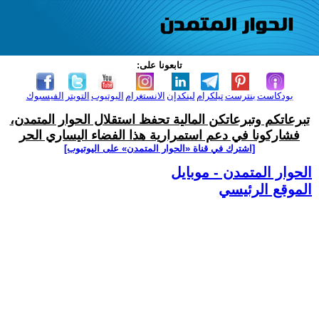
تابعونا على:
بودكاست
بنترست
تيلكرام
لينكدإن
الانستغرام
اليوتيوب
التويتر
الفيسبوك
تبرعاتكم وتبرعاتكن المالية تحفظ استقلال الحوار المتمدن،
فشاركونا في دعم استمرارية هذا الفضاء اليساري الحر
[اشترك في قناة ‫«الحوار المتمدن» على اليوتيوب]
الحوار المتمدن - موبايل
الموقع الرئيسي