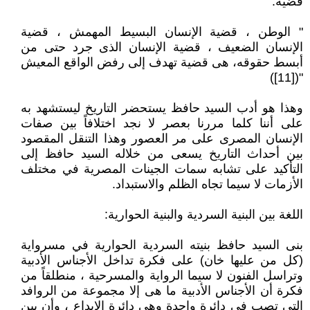
قضية:
" الوطن ، قضية الإنسان البسيط المهمش ، قضية
الإنسان الضعيف ، قضية الإنسان الذى جرد حتى من
أبسط حقوقه، هى قضية تهدف إلى رفض الواقع المعيش
"([11])
وهذا هو أدب السيد حافظ يستحضر التاريخ ليستشهد به
على أننا كلما مررنا بعصر لا نجد اختلافاً بين صفات
الإنسان المصرى على مر العصور وهذا التنقل المقصود
بين أحداث التاريخ يسعى من خلاله السيد حافظ إلى
التأكيد على تشابه سمات الجينات المصرية في مختلف
الأزمات لا سيما تجاه الظلم والاستبداد.
اللغة بين البنية السردية والبنية الحوارية:
بنى السيد حافظ بنيته السردية الحوارية في مسرواية
(كل من عليها خان) على فكرة تداخل الأجناس الأدبية
وتراسل الفنون لا سيما الرواية والمسرحية ، منطلقاً من
فكرة أن الأجناس الأدبية ما هى إلا مجموعة من الروافد
التى تصب في دائرة واحدة وهى دائرة الإبداع ، وأن بين