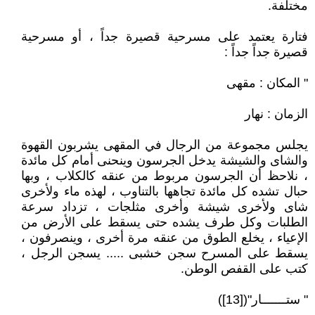
مختلفة.
فتارة يعتمد على مسرحية قصيرة جداً ، أو مسرحية
قصيرة جداً جداً :
" المكان : مقهى
الزمان : نهار
يجلس مجموعة من الرجال في المقهى يشربون القهوة
والشاى والشيشة يدخل الجرسون وينحنى أمام كل مائدة
، نلاحظ أن الجرسون مربوط من عنقه كالكلاب ، وبها
حبال تشده كل مائدة تجاهها بالتناوب ، لهذه ماء ولأخرى
شاى ولأخرى شيشة وأخرى مثلجات ، تزداد سرعة
الطلبات وكل طرف يشده حتى يسقط على الأرض من
الإعياء ، يخلع الطوق من عنقه مرة أخرى ، وينصرفون ،
يسقط على المسرح سجن خشبى ..... يسجن الرجل ،
كتب على القفص الوطن.
" ستـــــــار"([13])