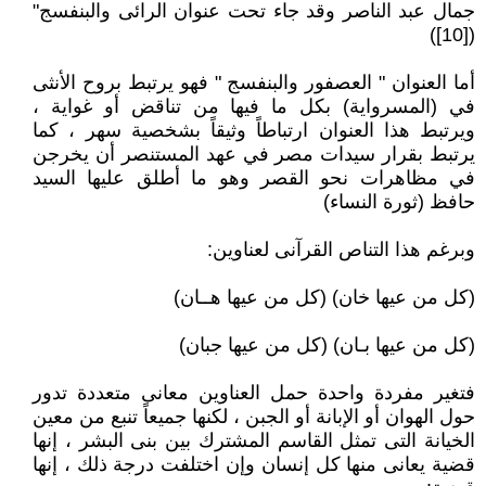
جمال عبد الناصر وقد جاء تحت عنوان الرائى والبنفسج"
([10])
أما العنوان " العصفور والبنفسج " فهو يرتبط بروح الأنثى
في (المسرواية) بكل ما فيها من تناقض أو غواية ،
ويرتبط هذا العنوان ارتباطاً وثيقاً بشخصية سهر ، كما
يرتبط بقرار سيدات مصر في عهد المستنصر أن يخرجن
في مظاهرات نحو القصر وهو ما أطلق عليها السيد
حافظ (ثورة النساء)
وبرغم هذا التناص القرآنى لعناوين:
(كل من عيها خان) (كل من عيها هــان)
(كل من عيها بـان) (كل من عيها جبان)
فتغير مفردة واحدة حمل العناوين معانى متعددة تدور
حول الهوان أو الإبانة أو الجبن ، لكنها جميعاً تنبع من معين
الخيانة التى تمثل القاسم المشترك بين بنى البشر ، إنها
قضية يعانى منها كل إنسان وإن اختلفت درجة ذلك ، إنها