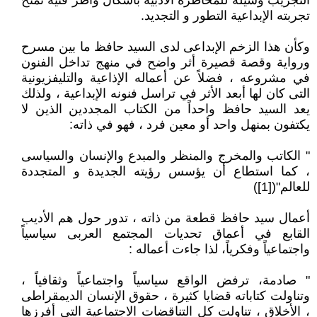
التجريب وسيلة للمخاطرة الأدبية بأشكال وأطر فنية تمنح
تجربته الإبداعية التطور و التجديد.
وكأن هذا الزخم الإبداعى لدى السيد حافظ ما بين مسرح
ورواية وقصة قصيرة أثر واضح في منهج تداخل الفنون
في مشروعه ، فضلاً عن أعماله الإذاعية والتليفزيونية
التى كان لها أبعد الأثر في تراسل فنونه الإبداعية ، ولذلك
يعد السيد حافظ واحداً من الكتاب المجددين الذين لا
يكتفون بمنهل واحد أو معين فرد ، فهو في ذاته:
" الكاتب والمخرج والمنظر والمبدع والإنسان والسياسى
، كما استطاع أن يؤسس رؤيته الجديدة و المتجددة
للعالم"([1])
أعمال سيد حافظ قطعة من ذاته ، تدور حول هم الأديب
القابع في أعماق تحديات المجتمع العربى سياسياً
واجتماعياً وفكرياً، لذا جاءت أعماله :
" صادمة، ترفض الواقع سياسياً واجتماعياً وثقافياً ،
وتناولت كتاباته قضايا كثيرة ، حقوق الإنسان الديمقراطى
، الأخلاق ، تناولت كل التناقضات الاجتماعية التى أفرزها