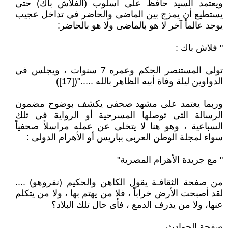
ويعتمد السيد حافظ على أسلوب (الفلاش باك) حتى
يستطيع أن يمزج بين الماضى والحاضر في تداخل عجيب
يوجد عالماً آخر لا هو بالماضى ولا هو بالحاضر:
" فلاش باك :
تولى المستنصر الحكم وعمره 7 سنوات ، ويجلس في
الدواوين ليلة وفاة أبيه الظاهر بالله ....."([17])
وربما يعتمد على مشهد صحفى يكشف بوضوح مضمون
الرسالة التى توصلها المسرحية أو الرواية في تلك
السباعية ، وهو هنا لا يتخلى عن عمله مراسلاً صحفياً
سواء لمجلة الوطن العربى بباريس أو الأهرام الدولى :
" مع جريدة الأهرام المصرية"
من صفحة الثقافـة يقول الكاهن والحكيم (نفروهو) ....
لقد أصبحت الأرض خراباً ، فلا من يهتم بها ، ولا من يتكلم
عنها، ولا من يذرف الدمع ، فأى حال تلك البلاد؟
صفحة الحوادث