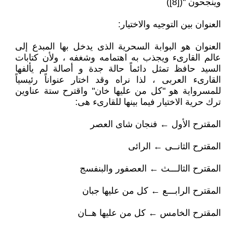
وينجحون "([8])
العنوان بين التوجيه والاختيار:
العنوان هو البوابة السحرية الذى يدخل بها المبدع إلى
عالم القارىء ويجذب به اهتمامه وشغفه ، ولأن كتابات
السيد حافظ تمثل دائماً حالة جدة و أصالة لم يألفها
القارىء العربى ، لذا نراه وقد اختار عنواناً رئيسياً
للمسرواية هو "كل من عليها خان" واقترح ستة عناوين
ترك حرية الاختيار فيما بينها للقارىء هى:
المقترح الأول ← فنجان شاى العصر
المقترح الثانــى ← الرائى
المقترح الثالـــث ← العصفور والبنفسج
المقترح الرابـــع ← كل من عليها جبان
المقترح الخامس ← كل من عليها هــان