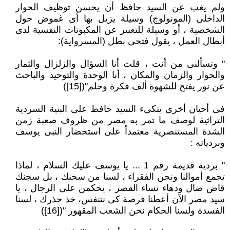
ولم يغب عن السيد حافظ أن يحسن توظيف الحوار
الداخلى (المونولوج) وسيلة يزيل بها أى غموض حول
الشخصية ، أو وسيلة للتعبير عن المكبوتات النفسية لدى
أبطال العمل ، يقول فتحى بطل (المسرواية):
" وتسألنى من أنت ، قلت أنا السؤال والزلزال والثمار
والحوار والزمان والمكان ، أنا الوحدة والتوحيد والباحث
عن نور يفتح للشهوة ألف فكرة وحلم"([15])
فى أحيان أخرى يتكىء السيد حافظ على البنية السردية
التراثية لوصف ما تمر به مصر من ظروف صعبة زمن
الشدة المستنصرية معتمداً على استحضار النبى يوسف
وبردياته :
" بردية قديمة رقم 1 ... يا يوسف عليك السلام ، لماذا
تجمع أموالنا ونحن الفقراء ، لسنا من سجنك ، بل سجنك
قاض ضال ودهاء نساء القصر ، يحكمن على الرجال ، يا
سيد مصر الآن أعطنا فرصة كى نتنفس، خذ حذرك ، لسنا
الفسدة ولسنا الحكام نحن الشعب المقهور "([16])