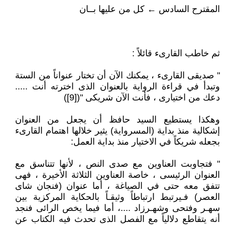
المقترح السادس ← كل من عليها بــان
ثم خاطب القارىء قائلاً :
" صديقى القارىء ، يمكنك الآن أن تختار عنواناً من الستة
وتبدأ في قراءة الرواية بالعنوان الذى اخترته أنت .....
دعك من اختيارى ، فأنت الآن شريكى "([9])
وهكذا يستطيع السيد حافظ أن يجعل من العنوان
إشكالية منذ بداية (المسرواية) يثير خلالها اهتمام القارىء
بجعله شريكاً في الاختيار منذ بداية العمل:
" فتجاوبت العناوين مع صدى النص ، لأنها تتناسق مع
العنوان الرئيسى ، خاصة العناوين الثلاثة الأخيرة ، فهى
تتفق معه حتى في الصياغة ، أما عنوان (فنجان شاى
العصر) فـيرتبط ارتباطاً وثيقـاً بالحكاية المركزية بين
سهـر وفتحى وشهـرزاد ....، أما فيما يخص الرائى فنجد
أنه يتقاطع دلالياً مع الفصل الذى تحدث فيه الكتاب عن