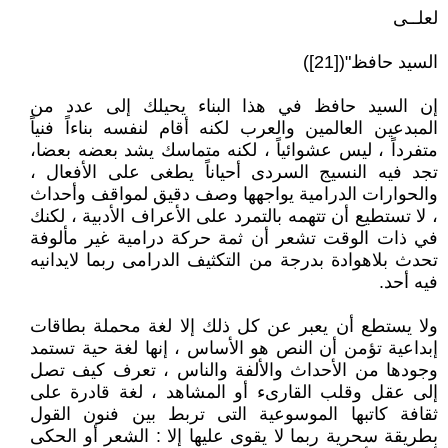
لعلــى
السيد حافظ"([21])
إن السيد حافظ في هذا البناء يحيلك إلى عدد من
المبدعين العالمين والعرب لكنه أقام لنفسه بناءاً فنياً
متفرداً ، ليس عشوائياً ، لكنه متماسك يشد بعضه بعضا،
تجد فيه النسيج السردى أحياناً يطغى على الأفعال ،
والحوارات الدرامية يواجهها وصف دقيق لمواقف وأحداث
، لا تستطيع أن تتهمه بالتمرد على الأعراف الأدبية ، لكنك
في ذات الوقت تشعر أن ثمة حركة درامية غير مألوفة
تحدث بلاهوادة بدرجة من التكثيف الدرامى ربما لايدانيه
فيه أحد.
ولا يستطع أن يعبر عن كل ذلك إلا لغة محملة بطاقات
إبداعية تؤمن أن النص هو الأساس ، إنها لغة حية تستمد
وجودها من الأحداث والألفة والناس ، تعرف كيف تصل
إلى عقل وقلب القارىء أو المشاهد ، لغة قادرة على
ثقافة كاتبها الموسوعية التى تربط بين فنون القول
بطريقة سحرية ربما لا يقوى عليها إلا : الشعر أو الحكى