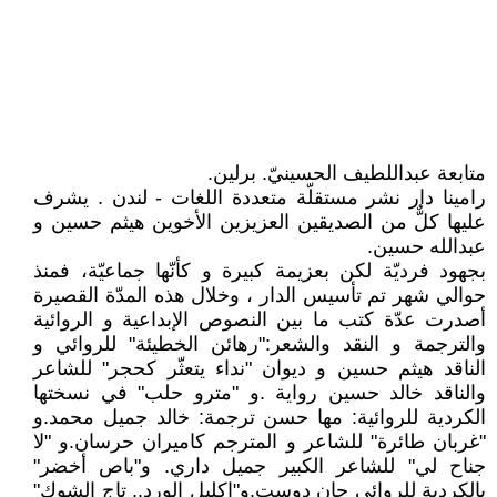
متابعة عبداللطيف الحسينيّ. برلين.
رامينا دار نشر مستقلّة متعددة اللغات - لندن . يشرف
عليها كلٌّ من الصديقين العزيزين الأخوين هيثم حسين و
عبدالله حسين.
بجهود فرديّة لكن بعزيمة كبيرة و كأنّها جماعيّة، فمنذ
حوالي شهر تم تأسيس الدار ، وخلال هذه المدّة القصيرة
أصدرت عدّة كتب ما بين النصوص الإبداعية و الروائية
والترجمة و النقد والشعر:"رهائن الخطيئة" للروائي و
الناقد هيثم حسين و ديوان "نداء يتعثّر كحجر" للشاعر
والناقد خالد حسين رواية .و "مترو حلب" في نسختها
الكردية للروائية: مها حسن ترجمة: خالد جميل محمد.و
"غربان طائرة" للشاعر و المترجم كاميران حرسان.و "لا
جناح لي" للشاعر الكبير جميل داري. و"باص أخضر"
بالكردية للروائي جان دوست.و"إكليل الورد.. تاج الشوك"