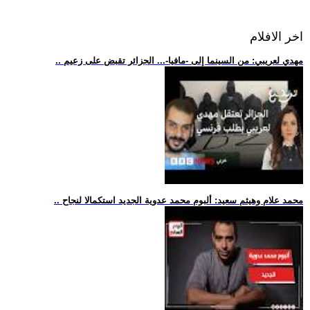
اخر الافلام
.. مهدي لعريبي: من السينما إلى -مافيا-... الجزائر تقبض على زعيم
.. محمد علام وهيثم سعيد: ألبوم محمد عدوية الجديد استكمالا لنجاح