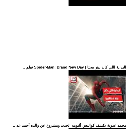
.. فيلم Spider-Man: Brand New Day | البداية اللي كان بيتر محتا
.. محمد عدوية يكشف كواليس ألبومه الجديد ومشروع عن والده أحمد عد