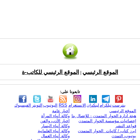
الموقع الرئيسي
الموقع الرئيسي للكاتب-ة
|
تابعونا على:
بنترست
تيلكرام
لينكدإن
الانستغرام
RSS
اليوتيوب
التويتر
الفيسبوك
الموقع الرئيسي
أخبار عامة
هيئة ادارة الحوار المتمدن - للإتصال بنا
وكالة أنباء المرأة
إحصائيات مؤسسة الحوار المتمدن
اخبار الأدب والفن
قواعد النشر
وكالة أنباء اليسار
ابرز كتاب / كاتبات الحوار المتمدن
وكالة أنباء العلمانية
يوتيوب التمدن
وكالة أنباء العمال