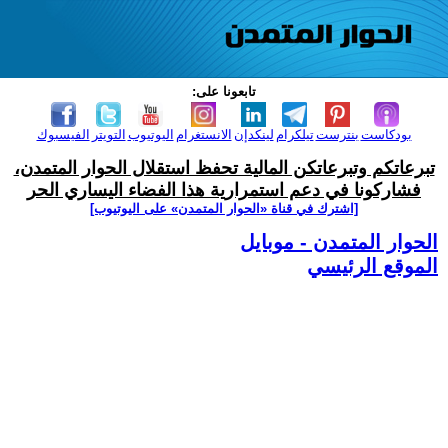
تابعونا على:
بودكاست
بنترست
تيلكرام
لينكدإن
الانستغرام
اليوتيوب
التويتر
الفيسبوك
تبرعاتكم وتبرعاتكن المالية تحفظ استقلال الحوار المتمدن،
فشاركونا في دعم استمرارية هذا الفضاء اليساري الحر
[اشترك في قناة ‫«الحوار المتمدن» على اليوتيوب]
الحوار المتمدن - موبايل
الموقع الرئيسي