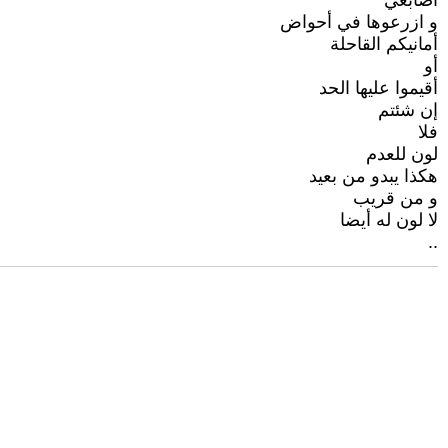
أصابعي
و ازرعوها في أحواض
أمانيكم القاحلة
أو
أقيموا عليها الحد
إن شئتم
فلا
لون للعدم
هكذا يبدو من بعيد
و من قريب
لا لون له أيضا
..