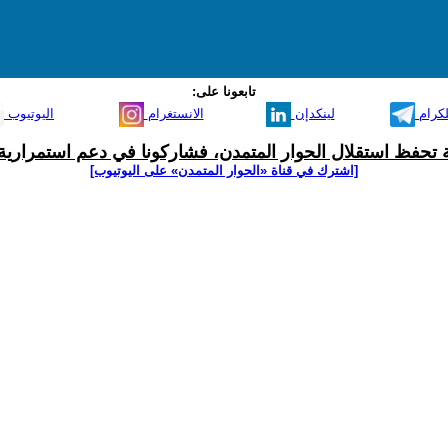
تابعونا على:
لكرام
لينكدإن
الانستغرام
اليوتيوب
ية تحفظ استقلال الحوار المتمدن، فشاركونا في دعم استمرارية 
[اشترك في قناة ‫«الحوار المتمدن» على اليوتيوب]