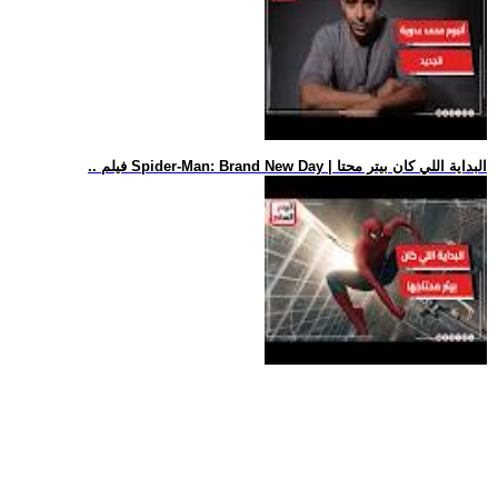
.. فيلم Spider-Man: Brand New Day | البداية اللي كان بيتر محتا