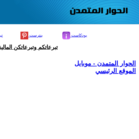
بودكاست
بنترست
تي
تبرعاتكم وتبرعاتكن المال
الحوار المتمدن - موبايل
الموقع الرئيسي