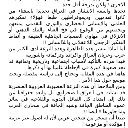
الآخرى ! ولكن بدرجة أقل حدة .
نجدها واسعة الانتشار في العراق تحديدا باستثناء من
كانوا تقدميين وديموقراطيين طبعا فهؤلاء تفكيرهم
العلمي والإنساني الحضاري والثوري التقدمي يمنعهم
ويحصنهم من الوقوع في فخ الغباء والتبلد الذهني أو
الانزلاق في مهاوي العصبيات الجاهلية الضيقة و أنماط
التفكير الرجعي اللاعقلاني واللاانساني !!
أما لماذا تنتشر هذه الظاهرة وهذه النزعة لدى الكثير من
عرب وعربان العراق واكراده وتركمانه واشورييه
فهذا مرده بالتأكيد لأسباب اجتماعية وتاريخية وثقافية قد
نجد صعوبة كبيرة في الإحاطة علميا بها أو ذكرها
هاهنا في هذه المقالة وتحتاج إلى دراسة مفصلة وبحث
موسع حول هذا الأمر .
ومن الملاحظ أن هذه النزعة العصبوية العروبية العنصرية
قد نشأت في العراق الصحراوي بل وابعد جغرافيا من
ذلك إلى امتداد كل القبائل البدوية والفلاحية في سائر
عموم المناطق الجافة وشبه الجافة في صحاري العرب
وما جاورها !! ايضا !!
طبعا أن تسخر من شخص عربي لأن له اصول غير عربية
! مؤكدة أو مزعومة !