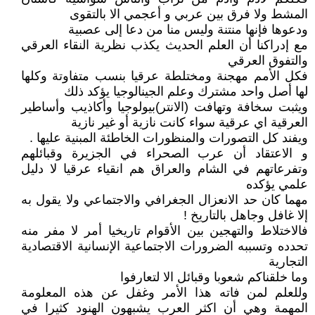
المشط ولا فرق بين عربي و أعجمي الا بالتقوى
ودعوها فإنها منتنة وليس منا من دعا إلى عصبية
مع إدراكنا أن العلم الحديث يكذب نظرية النقاء العرقي
والتفوق العرقي
فكل الأمم مهجنة ومختلطة عرقيا بنسب متفاوتة وكلها
لها أصل واحد مشترك وعلم الجينالوجيا يؤكد ذلك
ويثبت سخافة وتهافت (الانتر)بيولوجيا وأكاذيب وأساطير
العرقية اي عرقية سواء كانت نازية أو غير نازية
ويفند كل التصورات والمنظورات الخاطئة المبنية عليها .
و الاعتقاد أن عرب الصحراء في الجزيرة وقبائلهم
وتفرعاتهم في الشام والعراق هم انقياء عرقيا لا دليل
علمي يؤكده
مهما كان حد الانعزال الجغرافي والاجتماعي ولا يقول به
إلا غافل وجاهل بالتاريخ !
فالاختلاط والتهجين بين الأقوام تاريخيا أمر لا مفر منه
تحدده وتسببه الضرورات الاجتماعية الإنسانية الاقتصادية
التجارية
وما خلقناكم شعوبا وقبائل الا لتعارفوا
وللعلم لمن فاته هذا الأمر وغفل عن هذه المعلومة
المهمة وهي أن اكثر العرب يشبهون الهنود كثيرا في