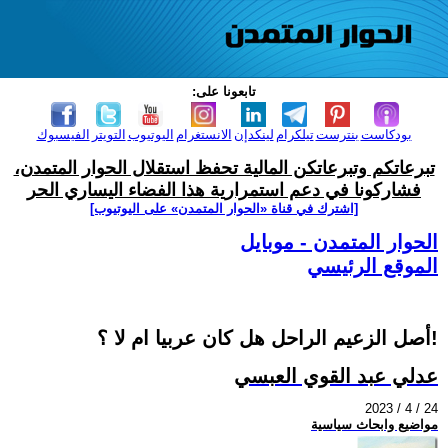
تابعونا على:
بودكاست
بنترست
تيلكرام
لينكدإن
الانستغرام
اليوتيوب
التويتر
الفيسبوك
تبرعاتكم وتبرعاتكن المالية تحفظ استقلال الحوار المتمدن،
فشاركونا في دعم استمرارية هذا الفضاء اليساري الحر
[اشترك في قناة ‫«الحوار المتمدن» على اليوتيوب]
الحوار المتمدن - موبايل
الموقع الرئيسي
أصل الزعيم الراحل هل كان عربيا ام لا ؟!
عدلي عبد القوي العبسي
2023 / 4 / 24
مواضيع وابحاث سياسية