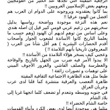
الرجعية المقيتة التي تجدها عند الكثير من القومجيين
ومعهم بعض الإسلاميين العروبيين !!
بما كانوا يعتقدونه ويروجونه على الدوام ان العرب هم
افضل من الهنود عرقيا !!
نعم هذه النزعة موجودة وواضحة رواسبها بدليل
سخريتهم من زعيم عربي قومي كبير قيل إن اصله هندي
وعلى اساس من توهم لديهم أن الهنود (وهم حسب ما
يعلمنا التاريخ كانوا الأساتذة لشعوب الجوار وأصحاب
أقدم الحضارات البشرية ) هم أقل شأنا من العرب (
المعروفون تاريخيا بأنهم التلامذة !! )
وعجبي كيف يسخر هؤلاء التلامذة من الأساتذة !!
الا يبدوا الأمر فيه ضرب من الجهل بالتاريخ والوقاحة
والغطرسة والصلف الفاشي والغرور الأجوف المبني
على توهمات و تصورات زائفة !
طبعا مثل هذه الظاهرة الاجتماعية الثقافية المقيتة
ظاهرة التعصب والعرقية منتشرة كما قلنا لدى عرب
وعربان العراق
في جنوبه ووسطه وتنعدم أو تضعف كلما اتجهنا غربا إلى
بلاد الشام
خاصة الشام الخضراء !!
مثلما هي موجودة أيضا لدى بعض الكرد وأبناء القوميات