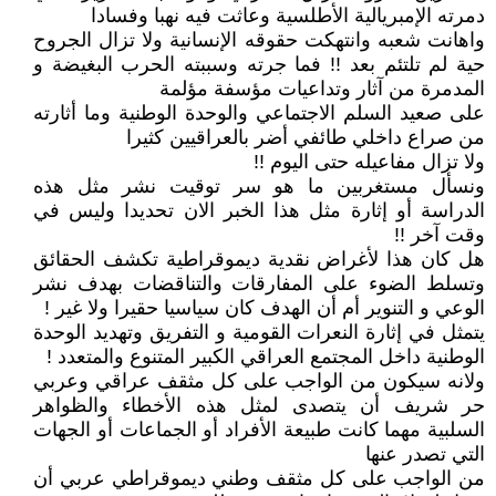
دمرته الإمبريالية الأطلسية وعاثت فيه نهبا وفسادا
واهانت شعبه وانتهكت حقوقه الإنسانية ولا تزال الجروح
حية لم تلتئم بعد !! فما جرته وسببته الحرب البغيضة و
المدمرة من آثار وتداعيات مؤسفة مؤلمة
على صعيد السلم الاجتماعي والوحدة الوطنية وما أثارته
من صراع داخلي طائفي أضر بالعراقيين كثيرا
ولا تزال مفاعيله حتى اليوم !!
ونسأل مستغربين ما هو سر توقيت نشر مثل هذه
الدراسة أو إثارة مثل هذا الخبر الان تحديدا وليس في
وقت آخر !!
هل كان هذا لأغراض نقدية ديموقراطية تكشف الحقائق
وتسلط الضوء على المفارقات والتناقضات بهدف نشر
الوعي و التنوير أم أن الهدف كان سياسيا حقيرا ولا غير !
يتمثل في إثارة النعرات القومية و التفريق وتهديد الوحدة
الوطنية داخل المجتمع العراقي الكبير المتنوع والمتعدد !
ولانه سيكون من الواجب على كل مثقف عراقي وعربي
حر شريف أن يتصدى لمثل هذه الأخطاء والظواهر
السلبية مهما كانت طبيعة الأفراد أو الجماعات أو الجهات
التي تصدر عنها
من الواجب على كل مثقف وطني ديموقراطي عربي أن