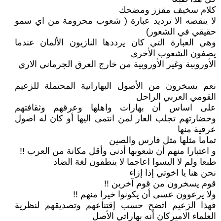
كلام سخيف مقزز ومضحك
لا ينقصه الا ترديد عبارة ( شعوب محرومة من اي سمو
حقيقي في الشعور)
وهي العبارة التي كان يرددها النازيون الألمان عندما
يصفون الشعوب الأخرى
الأوروبية وغير الأوروبية من خارج العرق الجرماني الاري
نعم يسخرون من الأصول البهاراتية المحتملة للزعيم
القومي العربي الراحل
على اساس أن بهارات واهلها وعرقهم وثقافتهم
وحضارتهم تجلب العار لمن انتمى اليها أو كان له اصول
عرقية منها
تماما مثلها مثل فارس والصين
و اعتبارا منهم أن شعوبها أدنى وأقل مكانة من العرب !!
طبعا ولم لا اليسوا اعاجما لا ينطقون لغة الضاد
نحن هنا يا اخوتي إذا إزاء
قوم يسخرون من قوم آخرين !!
ولا يرعوون عسى أن يكونوا خيرا منهم !!
فهذا الزعيم اتضح حسب إقتناعهم وتصديقهم لنظرية
العلماء الاميركان أنه بهاراتي الأصل