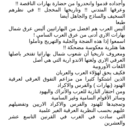
وأجداده قدموا وانحدروا من حضارة بهارات الناقصة !!
وعرقها المتدني !! وتاريخها المخجل !! في نظرهم
السخيف والساذج والجاهل أيضا
طبعا
أليس العرب هم افضل من البهاراتيين أليس عرق شمال
بهارات الاري أدنى من عرق العرب السامي !
اسمعوا إذا هذه الضجة والجلبة والتهريج وتأملوا
هنا هتلرية معكوسة مضحكة !!
ومعروف تاريخيا أن شعوب شمال بهاراتيا تفتخر باصلها
العرقي الاري ولغتها الاندو ارية التي هي أصل
اللغات الأوروبية
فكيف يحق لهؤلاء العرب والعربان
الذين اشتكوا كثيرا من مزاعم التفوق العرقي لعرقية
الهنود (بهارات ) والفرس والاكراد
ومن احتقار النازية للعرب والأتراك واليهود
وسائر الأقوام السامية وغير السامية
وتمجيدها للهنود والفرس والاكراد الاريين وتفضيلهم
عليهم بحسب النظرية العرقية الغير علمية
التي سادت في الغرب في القرنين التاسع عشر
والعشرين