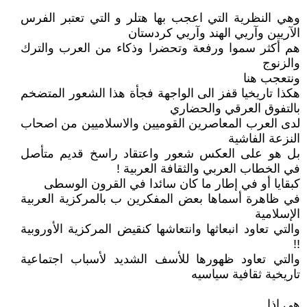
وهي النظرية التي اعجب بها هتلر و التي تعتبر الفرس
الآريين وآريي الهند وآريي كردستان
هم أكثر سموا ورفعة وتحضرا وذكاء من العرب والترك
والزنوج
ونتعجب هنا
هكذا تاريخيا قفز الى الواجهة فجأة هذا الشعور المتضخم
بالتفوق العرقي والحضاري
لدى العرب المعاصرين القوميين والاسلاميين من اصحاب
النزعة الفاشية
بل هو على العكس شعور واعتقاد راسخ قديم متأصل
في الخطاب العربي والثقافة العربية !
كبقايا أو في إطار ما كان سائدا في القرون الوسطى
في ظاهرة أسماها بعض المفكرين ب بالمركزية العربية
الإسلامية
والتي تعاود انبعاثها وانتعاشها كنقيض المركزية الأوروبية
!!
والتي تعاود ظهورها للأسف الشديد لأسباب اجتماعية
تاريخية ثقافية سياسيه
هي إذا