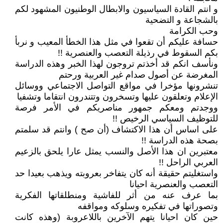
و انتم القادة السياسيون والابطال الوطنيون المشهود لكم
بالشجاعة و التضحية
وحب الكرامة
حسافة عليكم أن تقعوا في مثل هذا الخطأ المعيب و نربأ
بكم السقوط في رذيلة التعصب والعنصرية !!
ونأسف انكم قد أخذتم تروجون لهذا الخبر وهذه الدراسة
المغرضة عن أصول صدام غير العربية ورحتم
تنشرونها مؤخرا في مواقع التواصل الاجتماعي ووسائل
الإعلام وتعلقون عليها وتسخرون وتتندرون انتقاما وتشفيا
ووجدتم ومعكم جمهور مناصريكم في الأمر فرصة
للتوظيف السياسي الرخيص !!
على اساس أن هذا الاكتشاف (أن صح ) وانتم قد سلمتم
بصحة هذه الدراسة !!
معتبرين ان هذا الأصل والنسب يمثل عارا يلحق بالزعيم
العربي الراحل !!
واستغليتم حقيقة أنه كان يتفاخر بعروبته ويذهب بعيدا حد
التعصب والعنصرية احيانا
بما عرف عنه من أثر للفاشية ومنطلقاتها الفكرية
وتصوراتها في تفكيره وسلوكه ومواقفه
حين كان احيانا يتهم الآخرين باللاعروبة (وهذه كانت