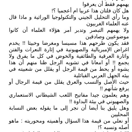
يهمهم فقط أن يعرفوا
هل كان فلتان هذا عربيا ام أعجميا ؟!
وما رأي التحليل الجيني والتكنولوجيا الوراثية و ماذا قال
عنه العلماء الغربيون
ولا يهمهم التبصر وتدبر أمر هؤلاء العلماء أن كانوا
موضوعيين وصادقين
فقد يكون طرحهم هذا مسيسا ومغرضا وخبيثا !! يخدم
اغراض الإمبريالية والصهيونية في إثارة النعرات والفتن
واثارة العرقية والطائفية والخوض في كل ما يفرق ولا
يجمع !! أو امعانا في تشويه الرجل ظنا منهم أن هذا
يشوه أو يحط من قيمة الرجل أو يقلل من شعبيته في
بيئه الجهل العربي القبائلية
حيث الأصل والنسب والعرق يقلل من قيمة الرجال أو
يرفع شأنهم !!
وهم يعلمون جيدا مفاتيح اللعب الشيطاني الاستعماري
والصهيوني في بيئة البداوة !!
وهل يليق بنا أيضا أن نجر إلى ما يقوله بعض النسابة
المحليين
أو نعلي من قيمة هذا السؤال وأهميته ومحوريته : ماهو
أصله ونسبه ؟!