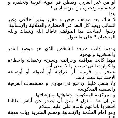
أو من غير العربي ويقطن في دولة عربية وتحتقره و
تستنقصه وتعتبره من مرتبة أدنى !
هذا
لا شك يعد موقف بغيض و مقزز وغير أخلاقي وغير
انساني وبعيد كل البعد عن الحضارة والعقلانية والإنسانية
ونقول لصاحب هذا الموقف عافاك الله وشفاك والله
المستعان !! على ما تقول .
ومهما كانت طبيعة الشخص الذي هو موضع التندر
والسخرية والهجوم
مهما كانت مواقفه وجرائمه وسيرته وخصاله واخطاءه
والكوارث التي تسبب بها لا ينبغي أن
نسخر من قوميته أو عرقيته أو أصوله أو أوضاعه
الاجتماعية مهما كانت
ولا ينبغي علينا أن نقع في مهاوي و مستنقعات العرقية
والعصبية المعكوسة
و المركزية المعكوسة وتفاهاتها وخزعبلاتها .
ثم إن هذا القول لا يليق أن يصدر عن أناس لطالما
افتخروا باتباعهم للامام علي عليه السلام
وهو امام الحكمة والإنسانية ومعلم البشرية وباب مدينة