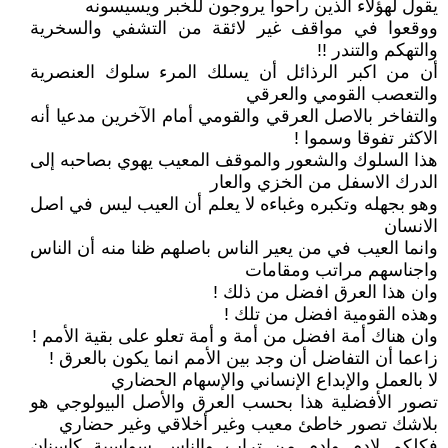
يقول لهؤلاء الذين راحوا يروجون للخبر ويسيسونه
ووقعوا في مواقف غير لائقة من التشفي والسخرية
والتهكم والتندر !!
أن من اكبر الرذائل أن يسلك المرء سلوك العنصرية
والتعصب القومي والعرقي
والتفاخر بالاصل العرقي والقومي أمام الآخرين مدعيا أنه
الاكثر تفوقا وسموا !
هذا السلوك والشعور والموقف المعيب يهوي بصاحبه إلى
الدرك الاسفل من الخزي والعار
وهو بجهله وتكبره وغباءه لا يعلم أن العيب ليس في اصل
الانسان
وانما العيب في من يعير الناس باصلهم ظنا منه أن الناس
واجناسهم مراتب ومقامات
وان هذا العرق افضل من ذلك !
وهذه القومية افضل من تلك !
وان هناك أمة افضل من أمة و أمة تعلو على بقية الأمم !
زاعما أن التفاضل أن وجد بين الأمم انما يكون بالعرق !
لا بالعمل والإبداع الإنساني والإسهام الحضاري
تصور الأفضلية هذا بحسب العرق والأصل البيولوجي هو
بلاشك تصور خاطئ معيب وغير أخلاقي وغير حضاري
فكلكم لادم وادم من تراب والناس سواسية كاسنان