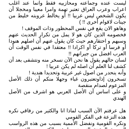
ليست عنده وجماعته ومحازبيه فقط وانما عند اغلب
اعراب وعرب العراق تعتبر تهمة وامرا معيبا ومخجلا أن
يكون الشخص ليس عربيا !! أو يخالط عروبته خليط من
جينات لاقوام أخرى !! )
وهاهو الان يقع في نفس المحظور وذات الموقف !
فخصومه الذين كان هو لا يمل من تكرار الحديث عنهم
وسبهم و احتقارهم حيث كان يقول عنهم أن اصلهم هنودا
أو فرسا أو تركا أو اكرادا !! معتقدا في نفس الوقت أن
العرب افضل من جيرانهم !!
لسان حالهم يقول ها نحن الآن نسخر منه ونتشفى بعد أن
كشف لنا العلم أن اصله لم يكن عربيا !
وأنه ينحدر من اصول غير عربية وتحديدا هندية !
تسخرون إذاوتعتبرون غباء وجهلا منكم أن ذلك الأصل
المزعوم لصدام منقصة
و على اساس أن الأصل العربي هو اشرف من الأصل
الهندي
هل عرفتم الآن السبب لماذا انا والكثير من رفاقي نكره
هذه النزعة في الفكر القومي
ونكره القومية ونفضل الأممية بسبب من هذه الرواسب