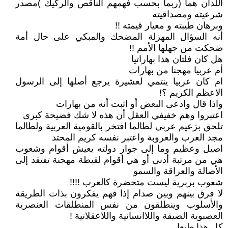
اللذان هما (ربما بحسب فهمهم الناقص والركيك )مصدر
شرعيته ومصداقيته
وبرهان طيبته و معيار قيمته !!
أنه السؤال المهزلة المضحك والمبكي على حال أمة
ضحكت من جهلها الأمم !!
هل كان فلتان هذا بهاراتيا
أم عربيا مهجنا من بهارات
ام كان عربيا ينتمي لعشيرة يرجع أصلها إلى الرسول
الاعظم الكريم ؟!
واذا قال وادعى البعض أو اثبت أنه من بهارات
اعتبروا وهم خفيفي العقل أن هذه لا شك فضيحة كبرى
تلحق بزعيم عربي لطالما افتخر بالقومية العربية ولطالما
مجد العرب والعروبة واعتبر نفسه كريم المحتد
اصيل وعظيم وما إلى جوار دولته يعيش أقوام وشعوب
هي من مرتبة أدنى أو هي أقوام لقيطة مهجنة تفتقد إلى
الأصالة والعراقة والسمو
شعوب بربرية ليست متحضرة كالعرب !!!!
لا فرق بينهم وبين صدام إذا فهم يفكرون بذات الطريقة
والأسلوب وينطلقون من نفس المنطلقات العنصرية
العصبوية الضيقة واللاانسانية واللاعقلانية !
كل هذا طبعا