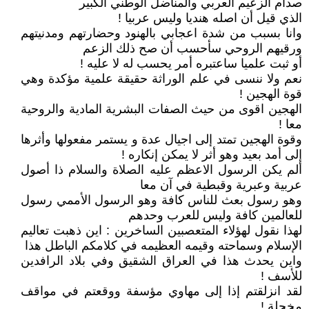
صدام الزعيم العربي والمناضل الوطني الكبير
الذي قيل أن اصله هنديا وليس عربيا !
وانا بسبب من شدة اعجابي بالهنود وحضارتهم ومدنيتهم
ورقيهم الروحي سأحسب أن صح ذلك الزعم
أو ثبت علميا ساعتبره أمر يحسب له لا عليه !
نعم ولا ننسى في علم الوراثة حقيقة علمية مؤكدة وهي
قوة الهجين !
الهجين اقوى من حيث الصفات البشرية المادية والروحية
معا !
وقوة الهجين تمتد إلى اجيال عدة و يستمر مفعولها وأثرها
إلى أمد بعيد وهو أثر لا يمكن إنكاره !
ألم يكن الرسول الاعظم عليه الصلاة والسلام ذا أصول
عربية وعبرية وقبطية في آن معا
وهو رسول بعث للناس كافة وهو الرسول الأممي رسول
للعالمين كافة وليس للعرب وحدهم
لهذا نقول لهؤلاء المتعصبين الساخرين : اين ذهبت تعاليم
الإسلام وسماحته وقيمه العظيمه في كلامكم الباطل هذا
واين يحدث هذا في العراق الشقيق وفي بلاد الرافدين
للأسف !
لقد انزلقتم إذا إلى مهاوي مؤسفة ووقعتم في مواقف
مخجلة !