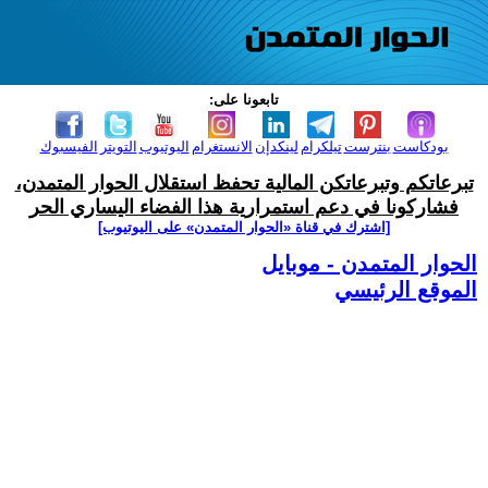
تابعونا على:
بودكاست
بنترست
تيلكرام
لينكدإن
الانستغرام
اليوتيوب
التويتر
الفيسبوك
تبرعاتكم وتبرعاتكن المالية تحفظ استقلال الحوار المتمدن،
فشاركونا في دعم استمرارية هذا الفضاء اليساري الحر
[اشترك في قناة ‫«الحوار المتمدن» على اليوتيوب]
الحوار المتمدن - موبايل
الموقع الرئيسي