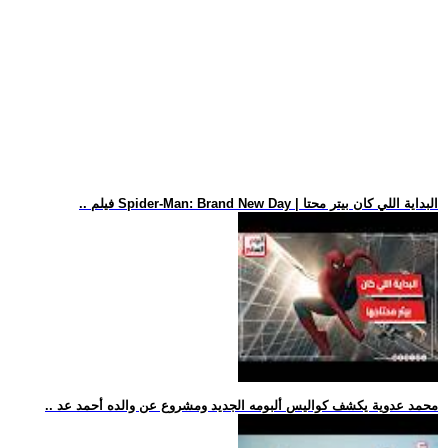
.. فيلم Spider-Man: Brand New Day | البداية اللي كان بيتر محتا
.. محمد عدوية يكشف كواليس ألبومه الجديد ومشروع عن والده أحمد عد