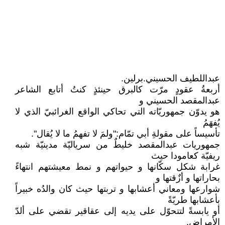
عبداللطيف الحسيني.برلين.
أربعةُ عقودٍ مرّت كالبرق حينئذٍ كنتُ أتابع الشاعر
عبدالمقصد الحسيني و
هو يدوّن جمهوريّاته التي تحاكي الواقع الغرائبيّ الذي لا
يُفهَمُ
تأسيساً على مقولةِ أبي تمّام:"ولمَ لا تفهمُ ما لا يُقال".
جمهوريات عبدالمقصد خليطٌ من سرياليّة مدينيّة شبه
ريفيّة كعامودا حيث
غرابة شكل سكّانها و حيواتهم و نمط معيشتهم انتهاءً
بحاراتها و أزٌقتها و
شوارعها ومعاني أعشابها و تربتها حيث كان والدُه خبيراً
بأعشابها طريّةً
أو يابسةً لتتحوّل على يديه إلى عقاقير تقضي على ألدّ
اﻷمراض.