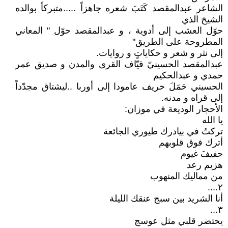
الشاعر عبدالمقصد كَتَبَ شعره جاهزاً .....متبركاً بوالده
الشيخ الذي
حوّل العشب إلى أدوية ، و عبدالمقصد حوّل " المعاني
المطروحة على الطريق"
إلى نثر و شعر و حكاياتٍ و روايات.
عبدالمقصد الحسينيّ قيّاف القرى والمدن و صديق عمر
حمدي و عبدالحكيم
الحسيني حَمَلَ خريف عامودا إلى أوربا ..ليشتاق مجدّداً
إلى قراه و مدنه.
الأحجار الوديعة في موزان:
يا الله
تركتُ في بيادرك طيوري الجائعة
أترك فوق قلوبهم
حفيفَ غيوم
هزيم رعد
من مماليك المنهوب
٢....
أنا الشريد بين سبج عنقك الليلة
٣...
يحتضر قلبي مثل عوسج