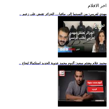
اخر الافلام
.. مهدي لعريبي: من السينما إلى -مافيا-... الجزائر تقبض على زعيم
.. محمد علام وهيثم سعيد: ألبوم محمد عدوية الجديد استكمالا لنجاح