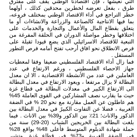
التي نعيشها ، فإن اقتصادنا الوطني يقف على مفترق
طرق ، بفعل تعرضه لخطرين محدقين كذلك ، أولهما
خطر التراجع في أداء الاقتصاد الوطني بمختلف فروعه،
بما فيها الانتاجية كالصناعة والزراعة والانشاءات أو ما
يتعلق بقطاع المال والأعمال والتجارة والخدمات على
اختلافها وخطر مواصلة الدوران في الحلقة المفرغة من
التبعية للاقتصاد الاسرائيلي الذي يضع قيودا ثقيلة على
فرص الانطلاق نحو افاق أرحب تفتح أمامه فرص التطور
المستقل .
فما زال أداء الاقتصاد الفلسطيني ضعيفا وفقا لمعطيات
جهاز الاحصاء الفلسطيني ، ورغم الارتفاع في عدد
العاملين في عدد من الأنشطة الاقتصادية ، الا ان معدل
البطالة لا يزال مرتفعا ، ويعود الارتفاع في معدل البطالة
الى الارتفاع الكبير في معدلات البطالة في قطاع غزة
حيث ما يقارب نصف المشاركين في القوى العاملة 45%
هم عاطلون عن العمل مقارنة مع نحو 20 % في الضفة
الغربية ، فضلا عن التفاوت الكبيرً في معدل البطالة بين
الذكور والاناث؛ 21٪ بين الذكور و39% بين الاناث . فيما
بلغت البطالة بين الخريجين الشباب (20-29) سنة من
حملة شهادة الدبلوم المتوسط فأعلى 48% بواقع 28%
في الضفة الغربية و73% في قطاع غزة. وتشير