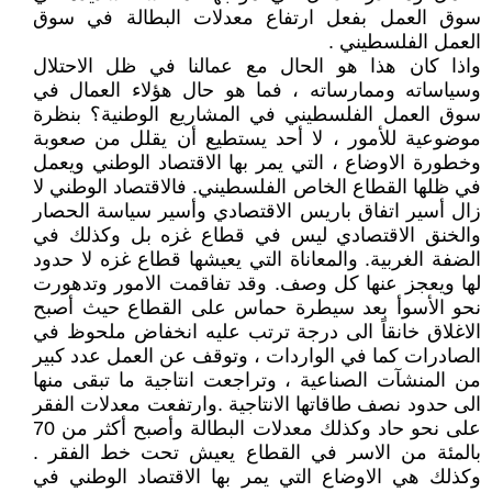
سوق العمل بفعل ارتفاع معدلات البطالة في سوق
العمل الفلسطيني .
واذا كان هذا هو الحال مع عمالنا في ظل الاحتلال
وسياساته وممارساته ، فما هو حال هؤلاء العمال في
سوق العمل الفلسطيني في المشاريع الوطنية؟ بنظرة
موضوعية للأمور ، لا أحد يستطيع أن يقلل من صعوبة
وخطورة الاوضاع ، التي يمر بها الاقتصاد الوطني ويعمل
في ظلها القطاع الخاص الفلسطيني. فالاقتصاد الوطني لا
زال أسير اتفاق باريس الاقتصادي وأسير سياسة الحصار
والخنق الاقتصادي ليس في قطاع غزه بل وكذلك في
الضفة الغربية. والمعاناة التي يعيشها قطاع غزه لا حدود
لها ويعجز عنها كل وصف. وقد تفاقمت الامور وتدهورت
نحو الأسوأ بعد سيطرة حماس على القطاع حيث أصبح
الاغلاق خانقاً الى درجة ترتب عليه انخفاض ملحوظ في
الصادرات كما في الواردات ، وتوقف عن العمل عدد كبير
من المنشآت الصناعية ، وتراجعت انتاجية ما تبقى منها
الى حدود نصف طاقاتها الانتاجية .وارتفعت معدلات الفقر
على نحو حاد وكذلك معدلات البطالة وأصبح أكثر من 70
بالمئة من الاسر في القطاع يعيش تحت خط الفقر .
وكذلك هي الاوضاع التي يمر بها الاقتصاد الوطني في