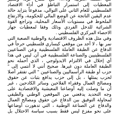
المعطيات إلى استمرار التباطؤ في أداء الاقتصاد
الفلسطيني للعام الثاني على التوالي، مدفوعاً بتزايد حالة
عدم اليقين الناتجة عن الوضع المالي للحكومة، والارتفاع
الملحوظ في مستويات الأسعار المحلية، وتراجع القوة
الشرائية للدخل الفردي وذلك وفقا لمعطيات جهاز
الاحصاء المركزي الفلسطيني .
وفي مثل هذه الظروف الاقتصادية والوطنية الصعبة التي
نمر بها ، لا أجد من موقعي كيساري فلسطيني حرجاً في
الدفاع عن الطبقة العاملة الفلسطينية وعن الصناعيين
الفلسطينيين والصناعة الفلسطينية في آن. ليس في هذا
أي إخلال في الالتزام الايدولوجي ، الذي أحمله نحو
الطبقة العاملة دون غيرها. صحيح أنني لا أنتمي إلى "
حزب أو طبقة الرأسماليين والصناعيين " التي تفتقر أصلا
لحزب يمثلها ، بل إلى حزب يدافع بثبات عن حقوق
ومصالح العمال وفقراء الفلاحين وسائر الكادحين ، غير
أن ما وصلت إليه أوضاعنا المعيشية والاقتصادية على
وجه التحديد يدفعني من الموقعين الوطني والطبقي
لمحاولة التوفيق بين الدفاع عن حقوق ومصالح العمال
والدفاع عن الصناعة الوطنية ، التي تدهورت أوضاعها
على نحو مفزع ليس فقط بسبب سياسة الاحتلال بل