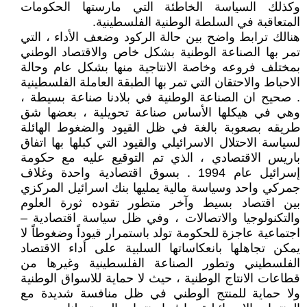
وكذلك السياسة الخاطئة التي مارستها الحكومات
المتعاقبة في السلطة الوطنية الفلسطينية.
هنالك ترابط واضح بين حالة الركود وضعف الأداء ، التي
تمر بها الصناعة الوطنية بشكل خاص والاقتصاد الوطني
بمختلف فروعه وخاصة الانتاجية منها بشكل عام وحالة
الاحباط والاحتقان التي تمر بها الطبقة العاملة الفلسطينية
. صحيح ان الصناعة الوطنية في بلادنا صناعة بسيطة ،
وهي في هيكلها الأساس صناعة تحويلية ، بعضها شق
طريقه بصعوبة بالغة في ظل القيود والضغوط الهائلة
لسياسة الاحتلال الاسرائيلي والقيود التي كبلها بها اتفاق
باريس الاقتصادي ، الذي تم التوقيع عليه مع حكومة
إسرائيل عام 1994 . بسوق اقتصادية واحدة وغلاف
جمركي واحد وسياسة مالية يمليها بنك اسرائيل المركزي
بين اقتصاد بسيط وآخر متطور تقوده ثورة العلوم
والتكنولوجيا والاتصالات ، وفي ظل سياسة اقتصادية –
اجتماعية عاجزة للحكومة تولد باستمرار قيوداً وضغوطاً لا
يمكن تجاهلها بانعكاساتها السلبية على أداء الاقتصاد
الفلسطيني وتطور الصناعة الفلسطينية وغيرها من
قطاعات الانتاج الوطنية ، حيث لا حماية للاسواق الوطنية
ولا حماية للمنتج الوطني في ظل منافسة شديدة مع