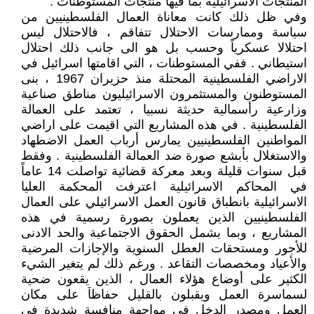
المنتجات الاسرائيلية بما فيها منتجات المستوطنات .
وفي ظل ذلك كانت معاناة العمال الفلسطينيين من
سياسة وممارسات الاحتلال تتفاقم ، فالاحتلال ليس
احتلالا عسكرياً وحسب بل هو الى جانب ذلك احتلال
استيطاني . ففي المستوطنات ، التي اقامتها اسرائيل في
الاراضي الفلسطينية المحتلة منذ حزيران 1967 ، بنى
المستوطنون والمستثمرون الاسرائيليون مناطق صناعية
وزارعية رأسمالية حديثة نسبيا ، تعتمد على العمالة
الفلسطينية . في هذه المشاريع التي اقيمت على اراضي
المواطنين الفلسطينيين يمارس أرباب العمل الاضطهاد
والاستغلال بأبشع صورة ضد العمالة الفلسطينية . وفقط
قبل سنوات قليلة وبعد معركة قضائية تواصلت 14 عاماً
في المحاكم الاسرائيلية اعترفت المحكمة العليا
الاسرائيلية بانطباق قانون العمل الاسرائيلي على العمال
الفلسطينيين الذين يعملون بصورة رسمية في هذه
المشاريع ، وبما يشمل الحقوق الاجتماعية والحد الادنى
للأجور ومستحقات العطل السنوية والإجازات المرضية
والأعياد ومخصصات التقاعد . ورغم ذلك لم يتغير الشيء
الكثير على أوضاع هؤلاء العمال ، الذين يقعون ضحية
لسماسرة العمل ويقبلون بالقليل حفاظاَ على مكان
العمل ومصدر الدخل في مواجهة منافسة شديدة في