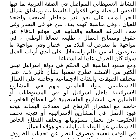
النشاط الاستيطاني المتواصل في الضفة الغربية بما فيها
القدس المحتلة وفي الاغوار الفلسطينية ومناطق شمال
البحر الميت على نحو ينذر بمخاطر أصبحت واضحة
للعيان . وفي مناسبة كهذه يقف من هو في اليسار وفي
صف الحركة العمالية والنقابية في موقع الدفاع عن
حقوق ومصالح العمال ، طليعة نضالنا الوطني ، في
مواجهة ما تتعرض له البلاد من أخطار وفي مواجهة ما
يتعرضون له من ظلم واستغلال على أيدي أرباب العمل
سواء كان الظرف عاديا ام استثنائيا .
ومع صعود الفاشية الى الحكم في دولة اسرائيل تبقى
الكثير من الاسئلة تطرح نفسها بشأن تأثير ذلك على
مختلف الطبقات والفئات الاجتماعية وخاصة على العمال
الفلسطينيين سواء العاملين منهم في المشاريع
الاسرائيلية داخل اسرائيل او في المستوطنات أو
العاملين في المشاريع الفلسطينية في القطاع الخاص ،
خاصة مع استمرار الارتفاع في معدلات البطالة نتيجة
قيود العمل في المشاريع الاسرائيلية أو نتيجة تخلف
الحكومة عن تحمل مسؤولياتها وتخلف القطاع الخاص
الفلسطيني عن الوفاء بالتزاماته نحو هؤلاء العمال
في الوقت نفسه وبصرف النظر عن تحديات الظروف