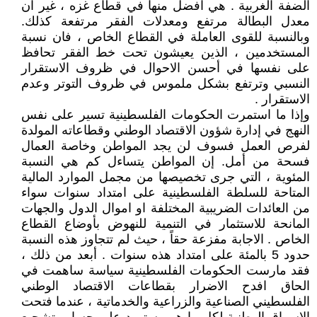
الضفة الغربية . هي افضل منها في قطاع غزه ، غير ان
معدل البطالة مرتفع ومعدلات الفقر مرتفعة كذلك.
وبالنسبة للقوى العاملة في القطاع الخاص ، فان نسبة
المستخدمين ، الذين يعيشون تحت خط الفقر تحافظ
على نفسها في أحسن الاحوال في ظروف الاستقرار
النسبي وترتفع بشكل ملموس في ظروف التوتر وعدم
الاستقرار .
وإذا ما استمرت الحكومات الفلسطينية تسير على نفس
النهج في إدارة شؤون الاقتصاد الوطني وقطاعاته المولدة
لفرص العمل فسوف لن يجد المواطن وخاصة العمال
فسحة من أمل. إن المواطن يتساءل كم هي النسبة
المئوية ، التي جرى تخصيصها من مجمل الموارد المالية
المتاحة للسلطة الفلسطينية على امتداد سنوات سواء
من العائدات الضريبية المختلفة او اموال الدول والجهات
المانحة للاستثمار في التنمية للنهوض بأوضاع القطاع
الخاص . الاجابة مفزعة حقاً ، حيث لم تتجاوز هذه النسبة
حدود 5 بالمئة على امتداد هذه سنوات . أبعد من ذلك ،
فقد مارست الحكومات الفلسطينية سياسة ساهمت في
الحاق افدح الاضرار بقطاعات الاقتصاد الوطني
الفلسطيني الصناعية والزراعية والخدماتية ، عندما فتحت