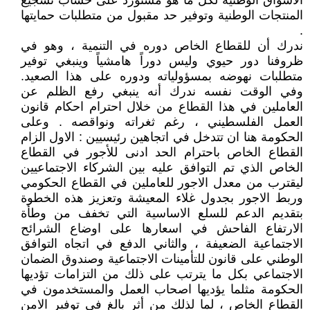
الاسواق الوطنية لكل ما هو مستورد على حساب تشجيع
المنتجات الوطنية وتوفير حد مقبول من متطلبات حمايتها
.
ندرك أن للقطاع الخاص دوره في التنمية ، وهو في
ظروفنا دور حيوي وليس دوراً هامشياً وينبغي توفير
متطلبات نهوضه بمسؤولياته ودوره على هذا الصعيد.
وفي الوقت نفسه ندرك أنه ينبغي رفع الظلم عن
العاملين في هذا القطاع من خلال احترام احكام قانون
العمل الفلسطيني ، رغم ثغراته ونواقصه . وعلى
الحكومة هنا ان تتدخل في اتجاهين رئيسيين : الاول الزام
القطاع الخاص باحترام الحد ادنى للأجور في القطاع
الخاص الذي تم التوافق عليه بين الشركاء الاجتماعيين
ليقترب من معدل الاجور للعاملين في القطاع الحكومي
وربط الاجور بجدول غلاء المعيشة وتعزيز هذه الخطوة
بتقديم الدعم للسلع الاساسية التي تخفف من وطأة
الارتفاع الفاحش في اسعارها على اوضاع الشرائح
الاجتماعية الضعيفة ، والثاني الدفع في اتجاه التوافق
الوطني على قانون للتأمينات الاجتماعية وصندوق الضمان
الاجتماعي بكل ما يترتب على ذلك من التزامات تؤديها
الحكومة مثلما يؤديها اصحاب العمل والمستخدمون في
القطاع الخاص ، لما لذلك من أثر بالغ في توفير الامن