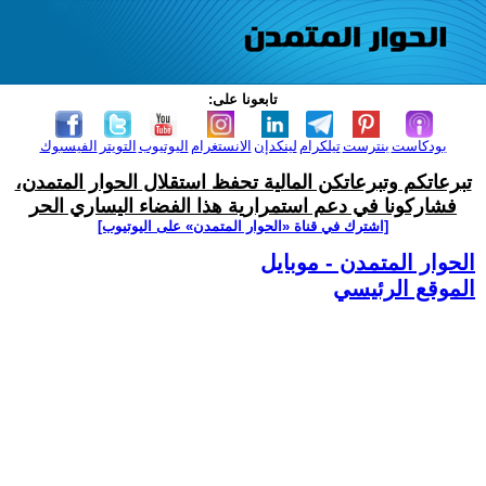
تابعونا على:
بودكاست
بنترست
تيلكرام
لينكدإن
الانستغرام
اليوتيوب
التويتر
الفيسبوك
تبرعاتكم وتبرعاتكن المالية تحفظ استقلال الحوار المتمدن،
فشاركونا في دعم استمرارية هذا الفضاء اليساري الحر
[اشترك في قناة ‫«الحوار المتمدن» على اليوتيوب]
الحوار المتمدن - موبايل
الموقع الرئيسي