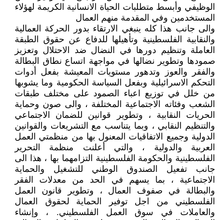
الوظيفي وأبسط متطلبات الحياة الانسانية الكريمة لهؤلاء
المستخدمين وفي المقدمة منهم العمال
والى جانب هذا كله ينبغي الارتقاء بدور الحركة العمالية
والنقابية الفلسطينية وتأهيلها للدفاع عن حقوق الطبقة
العاملة وتنظيم دورها في النضال ضد الاحتلال وتعزيز
صمودها وتطوير نضالها في مواجهة اتساع نطاق البطالة
والفقر والعوز وتدهور مستويات المعيشة بفعل أدوات
التحكم الاسرائيلية وبفعل السياسة الحكومية وما يشوبها
من خلل في توزيع اعباء الصمود على مختلف طبقات
الشعب وفئاته الاجتماعية المختلفة ، والى صون وحماية
الحريات النقابية ، وتطوير قوانين للضمان الاجتماعي
والتنظيم النقابي ، وبما يتناسب مع التشريعات والقوانين
الدولية وجميع الاتفاقيات المعنول بها من منظمتي العمل
العربية والدولية ، والتي أعلنت منظمة التحرير
الفلسطينية والحكومة الفلسطينية التزامهما بها ، هذا الى
جانب تفعيل الصندوق الوطني للتشغيل والحماية
الاجتماعية ، بما يسهم في الحد من معدلات الفقر
والبطالة في صفوف العمال ، وتطوير قانون العمل
الفلسطيني من اجل توفير الحماية لحقوق العمال
والعاملات في سوق العمل الفلسطيني. ، وإنشاء