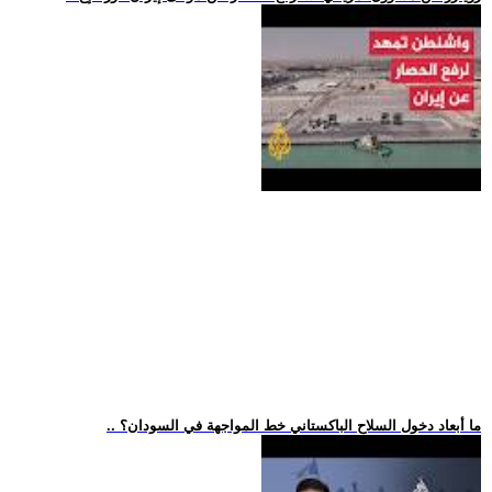
.. ما أبعاد دخول السلاح الباكستاني خط المواجهة في السودان؟