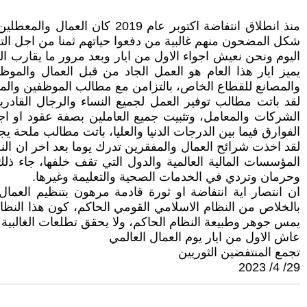
منذ انطلاق انتفاضة اكتوبر ع
شكل المضحون منهم غالبية من دفعوا حياتهم ثمنا من اجل الت
اليوم ونحن نعيش اجواء الاول من ايار وبعد مرور ما يقارب ا
يميز ايار هذا العام هو العمل الجاد من قبل العمال والمو
والمصانع للقطاع الخاص، بالتزامن مع مطالب الموظفين والمتق
لقد باتت مطالب توفير العمل لجميع النساء والرجال القادري
الشركات والمعامل، وتثبيت جميع العاملين بصفة عقود او اجو
الفوارق فيما بين الدرجات الدنيا والعليا، باتت مطالب ملحة يج
لقد اخذت شرائح العمال والمفقرين تدرك يوما بعد اخر ان ال
المؤسسات المالية العالمية والدول التي تقف خلفها، جاء ذل
وحرمان وتردي في الخدمات الصحية والتعليمة وغيرها.
ان انتصار اية انتفاضة او ثورة قادمة مرهون بتنظيم العم
بالخلاص من النظام الاسلامي القومي الحاكم، كون هذا النظ
يمس جوهر وطبيعة النظام الحاكم، ولا يحقق تطلعات الغالبية
عاش الاول من ايار يوم العمال العالمي
تجمع المنتفضين الثوريين
29/ 4/ 2023