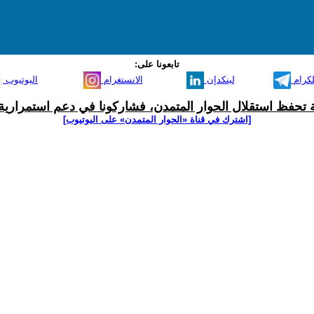
تابعونا على:
لكرام
لينكدإن
الانستغرام
اليوتيوب
ية تحفظ استقلال الحوار المتمدن، فشاركونا في دعم استمرارية 
[اشترك في قناة ‫«الحوار المتمدن» على اليوتيوب]