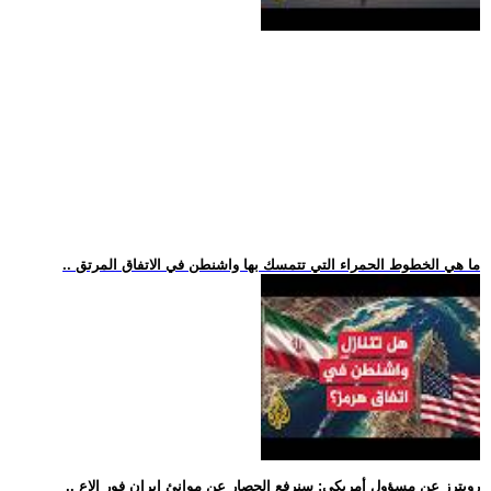
.. ما هي الخطوط الحمراء التي تتمسك بها واشنطن في الاتفاق المرتق
.. رويترز عن مسؤول أمريكي: سنرفع الحصار عن موانئ إيران فور الإع