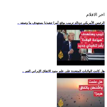
اخر الافلام
.. الرئيس الأمريكي دونالد ترمب يوقع أمرا تنفيذيا يستهدف ما وصفه
.. هل كانت الولايات المتحدة على علم ببنود الاتفاق الإيراني العم