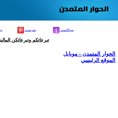
بودكاست
بنترست
تي
تبرعاتكم وتبرعاتكن المال
الحوار المتمدن - موبايل
الموقع الرئيسي