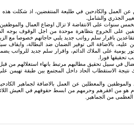
ام 2019 كان العمال والمعطلين عن العمل والكادحين في طليعة المنتفضين، اذ
غيير الجذري والشامل.
لخمس سنوات على الانتفاضة لا تزال اوضاع العمال والموظفين و
ظفين على الخروج بتظاهرة موحدة من اجل الوقوف بوجه السيا
اعدين باقرار سلم رواتب جديد يلبي حاجاتهم خصوصا مع الزياد
ن عليه، بالاضافة الى توفير الضمان ضد البطالة، وايقاف سي
ر يومية على الملاك الدائم، واقرار سلم جديد للرواتب يضمن
ب تحقيقها فورا.
نضال في سبيل تحقيق مطالبهم مرتبط بانهاء استغلالهم من قبل
ك نتيجة الاستقطاب الحاد داخل المجتمع بين طبقة تهيمن على
ال والموظفين والمعطلين عن العمل بالاضافة لجماهير الكاد
ام هو من افقرهم وحرمهم من ابسط حقوقهم في العيش اللائق، 
 العظمى من الجماهير.