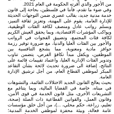
من الأجور والذي أقرته الحكومة في العام 2021.
وفي ضوء ما تقدم، فأننا في فلسطين، بحاحة إلى قانون
خدمة مدنية جديد، بقالب عصري ضمن التوجهات الحديثة
للإدارة العامة، يقوم على المهننة، وتعزيز ثقافة التميز،
وبسلم رواتب عادل ومنصف لكافة الفئات الوظيفية،
ويواكب المؤشرات الاقتصادية، وبما يحقق العيش الكريم
لكافة فئات المجتمع، وتضييق الفجوات في الرواتب
والأجور بين الفئات العليا والدنيا، مع ضرورة توفير رزمة
حوافز مادية ومعنوية، مما يشجع التنافسية بين
الموظفين، ويكفل مبدأ تكافؤ الفرص، يتضمن تناوب
وتدوير الفئات الإدارية العليا، واعتماد تقييمات قائمة على
النتائج، إضافة الى ضرورة تحديث لائحة بشأن التقاعد
المبكر لموظفي القطاع العام، من أجل ترشيق الإدارة
العامة.
بحيث يعالج القانون الجديد الاختلالات القائمة، والتشوهات
في مبناه، خاصة في القضايا المالية، وبما يتناغم مع
التشريعات الأخرى، مثل قانون الخدمة في قوى الأمن،
وقانون العمل، والقوانين القطاعية ذات الصلة (صحة،
تعليم، زراعة، حكم محلي، ...)، من أجل خلق مؤسسات
عامة فعالة، وبيئة محفزة لموظفي الخدمة المدنية؛