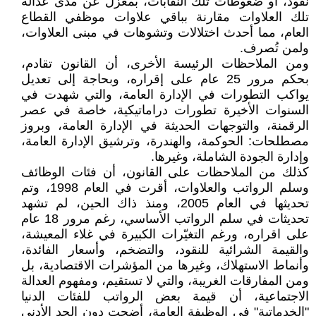
نفوذ، أو ضغوطات تلك النقابات، بمعزل عن مدى عدالة
تلك العلاوات مقارنة بباقي علاوات موظفي القطاع
العام، مما أحدث اختلالات وتشوهات في مبنى العلاوات،
ولمن تُصرف.
ومن الملاحظات الرئيسة الأخرى، أن القانون تقادم،
بحكم مرور 25 عام على إقراره، وبحاجة إلى تعديل
يواكب التطورات في الإدارة العامة، والتي شهدت في
السنوات الأخيرة تطورات دراماتيكية، خاصة في عصر
الرقمنة، والتوجهات الحديثة في الإدارة العامة، وبروز
مصطلحات: الحوكمة، والهندرة، وترشيق الإدارة العامة،
وإدارة الجودة الشاملة، وغيرها.
كذلك من الملاحظات على القانون، أن فئات الوظائف
وسلم الرواتب والعلاوات، أقرت في العام 1998، وتم
تحديثها في العام 2005، ومنذ ذاك الحين، لم تشهد
تحديثات في سلم الرواتب الأساسي، رغم مرور 18 عام
على اقراره، ورغم التغيّرات الكبيرة في غلاء المعيشة،
والقيمة الشرائية للنقود، والتضخم، وأسعار الفائدة،
وأنماط الاستهلاك، وغيرها من المؤشرات الاقتصادية، بل
ومن المفارقات الغريبة، والتي لا تستقيم، ومفهوم العدالة
الاجتماعية، أن قيمة بعض الرواتب للفئات الدنيا
"الخدماتية" في الوظيفة العامة، أضحت دون الحد الأدنى