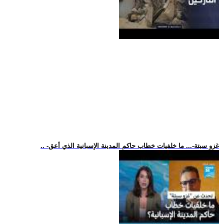
.. -غزو سبتة-... ما خلفيات خطاب حاكم المدينة الإسبانية الذي أعق