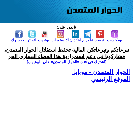
تابعونا على:
بودكاست
بنترست
تيلكرام
لينكدإن
الانستغرام
اليوتيوب
التويتر
الفيسبوك
تبرعاتكم وتبرعاتكن المالية تحفظ استقلال الحوار المتمدن،
فشاركونا في دعم استمرارية هذا الفضاء اليساري الحر
[اشترك في قناة ‫«الحوار المتمدن» على اليوتيوب]
الحوار المتمدن - موبايل
الموقع الرئيسي