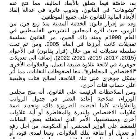
به، خاصّة فيما يتعلق بالأبعاد المالية، مما نتج عنه
"تشوهات" في القانون، وندوب غائرة في عدالة إنفاذ
الأبعاد المالية للقانون على جميع الموظفين.
وقد تم إقرار قانون الخدمة المدنية منذ ربع قرن من
الزمن، حيث أقره المجلس التشريعي الفلسطيني في
العام 1998م ومنذ ذاك الحين، مر القانون بسلسة
تعديلات كانت أبرزها في العام 2005، ومن ثم تمت
سلسلة تعديلات له من خلال (قرار بقانون) في الأعوام
(2015، 2017، 2019، 2021، 2022)، إضافة الى تعديلات
جوهرية في لائحة علاوة طبيعة العمل، والعلاوات الأخرى
"الاختصاص، المخاطرة"، تبعا لضغوطات النقابات، مما أثر
بشكل جوهري على تلك اللائحة، لصالح فئات وظيفية
على حساب فئات أخرى.
ومن الملاحظات الرئيسة على القانون، أنه منح مجلس
الوزراء، صلاحية إعادة النظر في جدول الرواتب
والعلاوات، كلما اقتضت الضرورة ذلك، وتحديد قيمة
علاوات الاختصاص والندرة والمخاطرة أو أية علاوات
أخرى ومستحقيها، الأمر الذي استغلته بعض النقابات
للضغط على الوزير المختص، أو الحكومة، من اجل رفع
أو تعديل أو إضافة لتلك العلاوات، وتبعا لمدى قوة، أو