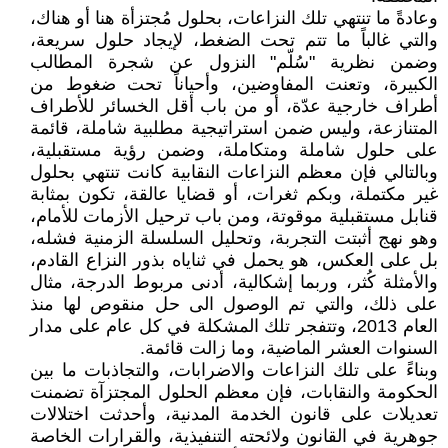
وعادةً ما تنتهي تلك النزاعات، بحلول مُجتزأة هنا أو هناك،
والتي غالباً ما تتم تحت الضغط، لإيجاد حلول سريعة،
وضمن نظرية "سُلّم" النزول عن شجرة المطالب
الكبيرة، وتعنت المفاوضين، وأحياناً تحت ضغوط من
أطراف خارجية عدّة، أو من باب أقل الخسائر للأطراف
المتنازعة، وليس ضمن استراتيجية مطلبية شاملة، قائمة
على حلول شاملة ومتكاملة، وضمن رؤية مستقبلية،
وبالتالي فإن معظم النزاعات النقابية كانت تنتهي بحلول
غير مكتملة، وبكم ثغرات، أو قضايا عالقة، تكون بمثابة
قنابل مستقبلية موقوتة، ومن باب ترحيل الأزمات للأمام،
وهو نهج أثبتت التجربة، وتحليل السلسلة الزمنية فشله،
بل على العكس، هو يحمل في ثناياه بذور النزاع القادم،
والأمثلة كُثر، وربما إشكالية، أدنى مربوط الدرجة، مثال
على ذلك، والتي تم الوصول الى حل منقوص لها منذ
العام 2013، وتتفجر تلك المشكلة في كل عام على مدار
السنوات العشر الماضية، وما زالت قائمة.
وبناءً على تلك النزاعات والاضرابات، والتجاذبات ما بين
الحكومة والنقابات، فإن معظم الحلول المجتزآة تضمنت
تعديلات على قانون الخدمة المدنية، وأحدثت اختلالات
جوهرية في القانون ولائحته التنفيذية، والقرارات الخاصة