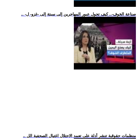
.. -صناعة الخوف-.. كيف تحول عبور المهاجرين إلى سبتة إلى -غزو- ل
.. منظمات حقوقية تنشر أدلة على تعمد الاحتلال اغتيال الصحفية الل