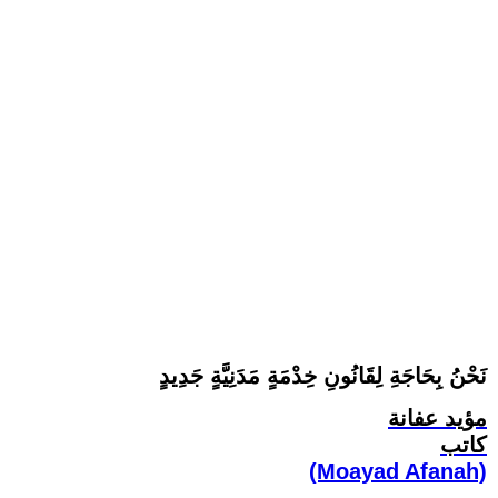
نَحْنُ بِحَاجَةِ لِقَانُونِ خِدْمَةٍ مَدَنِيَّةٍ جَدِيدٍ
مؤيد عفانة
كاتب
(Moayad Afanah)