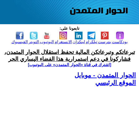
تابعونا على:
بودكاست
بنترست
تيلكرام
لينكدإن
الانستغرام
اليوتيوب
التويتر
الفيسبوك
تبرعاتكم وتبرعاتكن المالية تحفظ استقلال الحوار المتمدن،
فشاركونا في دعم استمرارية هذا الفضاء اليساري الحر
[اشترك في قناة ‫«الحوار المتمدن» على اليوتيوب]
الحوار المتمدن - موبايل
الموقع الرئيسي