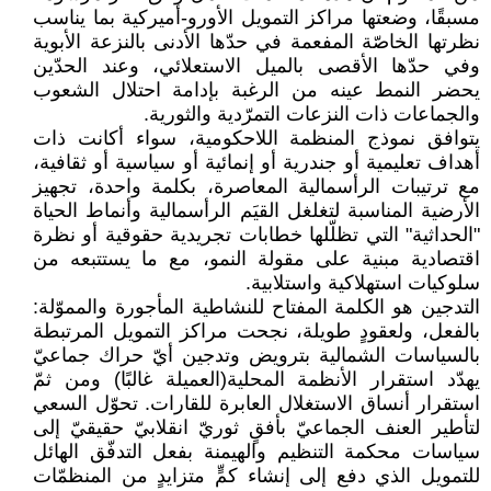
مسبقًا، وضعتها مراكز التمويل الأورو-أميركية بما يناسب
نظرتها الخاصّة المفعمة في حدّها الأدنى بالنزعة الأبوية
وفي حدّها الأقصى بالميل الاستعلائي، وعند الحدّين
يحضر النمط عينه من الرغبة بإدامة احتلال الشعوب
والجماعات ذات النزعات التمرّدية والثورية.
يتوافق نموذج المنظمة اللاحكومية، سواء أكانت ذات
أهداف تعليمية أو جندرية أو إنمائية أو سياسية أو ثقافية،
مع ترتيبات الرأسمالية المعاصرة، بكلمة واحدة، تجهيز
الأرضية المناسبة لتغلغل القيَم الرأسمالية وأنماط الحياة
"الحداثية" التي تظلّلها خطابات تجريدية حقوقية أو نظرة
اقتصادية مبنية على مقولة النمو، مع ما يستتبعه من
سلوكيات استهلاكية واستلابية.
التدجين هو الكلمة المفتاح للنشاطية المأجورة والمموّلة:
بالفعل، ولعقودٍ طويلة، نجحت مراكز التمويل المرتبطة
بالسياسات الشمالية بترويض وتدجين أيّ حراك جماعيّ
يهدّد استقرار الأنظمة المحلية(العميلة غالبًا) ومن ثمّ
استقرار أنساق الاستغلال العابرة للقارات. تحوّل السعي
لتأطير العنف الجماعيّ بأفقٍ ثوريّ انقلابيّ حقيقيّ إلى
سياسات محكمة التنظيم والهيمنة بفعل التدفّق الهائل
للتمويل الذي دفع إلى إنشاء كمٍّ متزايدٍ من المنظمّات