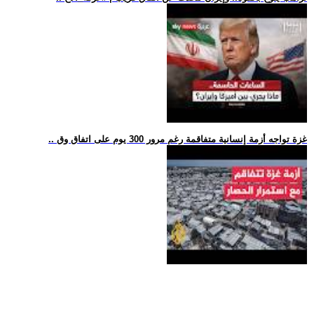
.. غزة تواجه أزمة إنسانية متفاقمة رغم مرور 300 يوم على اتفاق وق