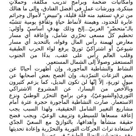
وامكانيات ضخمة وبرامج تدريب مكلفة، وحملاتٍ
مبتكرة، وورشات عملٍ في أفضل الفنادق، وإلى ما هنالك
من ترفٍ تستفيد منه قلّة قليلة، و"تبييضٍ" لأموال وجرائم
عابرة للحدود، وهيمنة لأنماط حياةٍ وثقافةٍ يومية تتشبّه
بالـ"متحضّر" الغربيّ...إلخ وذلك بهدفٍ أساسيّ وأوّلي:
تحطيم كلّ مسعى تحرّري شامل، وإعاقة أي مسار
معارض لهيمنة رأس المال وقواه، بالتحديد أي مسار
شيوعيّ أو اشتراكيّ ثوريّ يرفع لواء الحرب الطبقية
وقلب العالم رأس على عقب، بدءًا من الجنوب
المستعمَر وصولاً إلى الشمال المستعمِر.
النشاط والنشاطية المأجورة، وإن أظهرت أحيانًا عن
بعض النزعات التمرّدية، وإن أفصح بعض أصحابها عن
ميولٍ ثوريةٍ، إلاّ إنّها لن تكون البديل، كما يزعم كثيرون
وبالأخص من اليسار!، عن المشروع الاشتراكي
الثوري(والشيوعيّ)، وعن برامج التحرّر الوطنيّ ونزع
الاستعمار. صارت النشاطية المأجورة حجرة عثرة أمام
مشاريع التغيير الشامل الحقيقية، ولهذا السبب يجب
إعاقة مسعاها للسيطرة وتزييف الوعيّ، ويجب فضح
حقيقة منشأها وأهدافها، بالتوازيّ مع السعيّ الجدّي
لاستعادة تراث الحركات الثورية والتحرّرية وإعادة تحديثها
وفق مقتضيات النضال الطبقيّ في عصرنا.