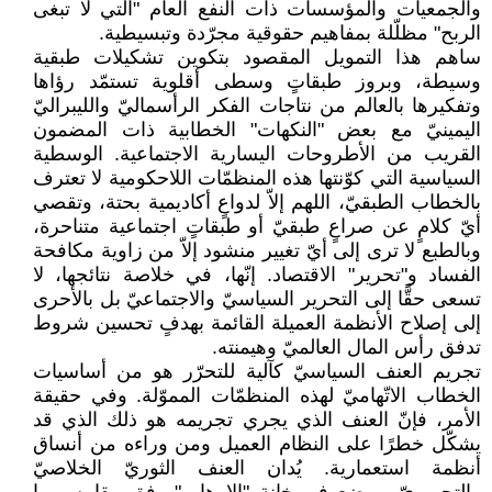
والجمعيات والمؤسسات ذات النفع العام "التي لا تبغى
الربح" مظلّلة بمفاهيم حقوقية مجرّدة وتبسيطية.
ساهم هذا التمويل المقصود بتكوين تشكيلات طبقية
وسيطة، وبروز طبقاتٍ وسطى أقلوية تستمّد رؤاها
وتفكيرها بالعالم من نتاجات الفكر الرأسماليّ والليبراليّ
اليمينيّ مع بعض "النكهات" الخطابية ذات المضمون
القريب من الأطروحات اليسارية الاجتماعية. الوسطية
السياسية التي كوّنتها هذه المنظمّات اللاحكومية لا تعترف
بالخطاب الطبقيّ، اللهم إلاّ لدواعٍ أكاديمية بحتة، وتقصي
أيّ كلامٍ عن صراعٍ طبقيّ أو طبقاتٍ اجتماعية متناحرة،
وبالطبع لا ترى إلى أيّ تغيير منشود إلاّ من زاوية مكافحة
الفساد و"تحرير" الاقتصاد. إنّها، في خلاصة نتائجها، لا
تسعى حقًّا إلى التحرير السياسيّ والاجتماعيّ بل بالأحرى
إلى إصلاح الأنظمة العميلة القائمة بهدفٍ تحسين شروط
تدفق رأس المال العالميّ وهيمنته.
تجريم العنف السياسيّ كآلية للتحرّر هو من أساسيات
الخطاب الاتّهاميّ لهذه المنظمّات المموّلة. وفي حقيقة
الأمر، فإنّ العنف الذي يجري تجريمه هو ذلك الذي قد
يشكّل خطرًا على النظام العميل ومن وراءه من أنساق
أنظمة استعمارية. يُدان العنف الثوريّ الخلاصيّ