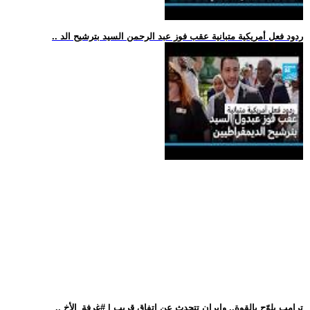
.. ردود فعل أمريكية متبانية عقب فوز عبد الرحمن السيد بترشيح الد
.. ترامب يلوّح بالقوة.. وإيران تتحدث عن اتفاق قريب | #غرفة_الأخ