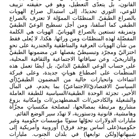
القانون، بل يتعدّى التعطيل، وهو في حقيقته تزييف
للوعي، الثوري تحديدًا، إلى استبدال صراع الهويات
بالصراع الطبقيّ. المنظمّات المموّلة لا تعترف بالصراع
الطبقي كما أسلفنا، ومن أجل تسطيح الوعيّ الطبقيّ
وتمزيقه تستعين بالصراع الهوياتيّ. الهويات هي الكلمة
المفضّلة لهذه المنظمّات ومن ورائها. هكذا، لا يُعلى فقط
من شأن الهويات العرقية والمناطقية والجندرية على نحوٍ
اختزاليّ ومجرّد وتبسيطيّ يفصلها عن مضمونها الطبقيّ
والتاريخيّ، وعن سياقاتها الاجتماعية والثقافية المحلية،
على حساب الوعي الطبقيّ الذاتيّ، بل أيضًا تعمل هذه
المنظّمات على اصطناع هوياتٍ جديدة، وعلى فبركة
انتماءات وانحيازات خالية من المضمون الطبقيّ(أي
السياسيّ الاقتصاديّ/الاجتماعيّ) بما يخدم، في المآل
الأخير، تجزئة الوحدة الطبقية/السياسية للطبقة العاملة
والشغيلة والكادحين/ات المضطهدين/ات وإمكانية بزوغ
مشاريع مرتبطة بمصالحها، لمصلحة مكتسباتٍ مجزّأة
وهامشية، قانونية ودستورية، لا تهدّد سير الوضع القائم.
مليارات الدولارات تحوّلها سنويًا مؤسسات حكومية وغير
حكومية(على أساس يوجد فرق!) أوروبية وأمريكية إلى
شبيهاتها(ولكن توابعها) في بلدان الجنوب. مليارات