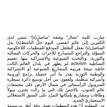
صارت كلمة "نضال" وصفة "مناضل(ة)" تنتمي لدى
الكثيرين إلى عالمٍ انقضى. اليوم حلّ الناشط(ة) بدل
المناضل(ة) بفعل التغلغل المندفع للمنظمات اللاحكومية
المموّلة والتراجع المتسارع للأحزاب والحركات النضالية
والثورية، وبالتحديد الشيوعية والاشتراكية منها. تعميم
النشاطية activism لم يظهر في بلدان العالم الثالث
خاصّة نتيجةَ هزيمة المشاريع الشيوعية أو الاشتراكية
والوطنية الثورية بقدر ما أتى حصيلة برامج أوروبية
وأميركية منظّمة، ولعقودٍ، من أجل توسيع دائرة سيطرة
المتروبول الرأسمالي في شمال الأرض على مجتمعات
عالم الجنوب، بالأخصّ تلك التي ما زالت تختزن ميولاً
وطاقات ومشاريع بإمكانها التمرّد على النسق الاستغلالي
الاستعماريّ الجديد.
من المعلوم أنّ هذه المنظمات تعمل وفق أطر مرسومة