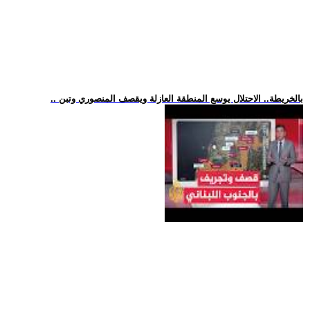
.. بالخريطة.. الاحتلال يوسع المنطقة العازلة ويقصف المنصوري وتبن