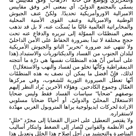
والتحريريّ ويوضع في خانة "الارهاب" وفق مقاييس ما
يسمّى بالمجتمع الدوليّ، أي بمعنى آخر وفق مقاييس
الامبرالية الاوروأمريكية تحديدًا. ولكنّ عنف الجيوش
الوطنية والامبريالية وعنف القوى الأمنية المحلية
والمخابراتية العالمية غالبًا ما يُسكَت عنه، لا بل قد تذهب
بعض المنظمّات المموّلة إلى تبريره والدفاع عنه تحت
حججٍ مختلفة لا تبدأ بضرورة الحفاظ على الأمن الداخليّ
ولا تنتهي عند ضرورة "تحرير" الناتو والجيوش الأمريكية
لبلدان الجنوب من الفساد والديكتاتوريات والاستبداد.(هذا
على أساس أنّ هذه المنظمّات نفسها هي درّة ما أنتجته
الديمقراطية وكأنّها تخلو من لفساد والنهب والاستغلال!)
لذلك، فإنّ أفضل ما يمكن أن نصف به هذه المنظمّات
أنّها تعطّل الصيرورة الثورية للشعوب، وفي مركزها
العمّال وجموع الكادحين. وهؤلاء الآخرين يُراد النظر إليهم
بوصفهم "ضحايا" سياسات الفساد فقط وليس ضحايا
الاستغلال المحليّ والدوليّ، أو أحيانًا ضحايا مسلوبي
الارادة لحركات ايديولوجية يراها المتروبول الغربي مهدّدة
لاستقراره.
ولا يقتصر التعطيل على اختزال القضايا إلى مجرّد "خللٍ"
في الأنظمة والقوانين ليُصار إلى الضغط وابتكار أساليب
المناصرة والتحشيد من أجل إصلاح هذا الخلل وتعديل هذا