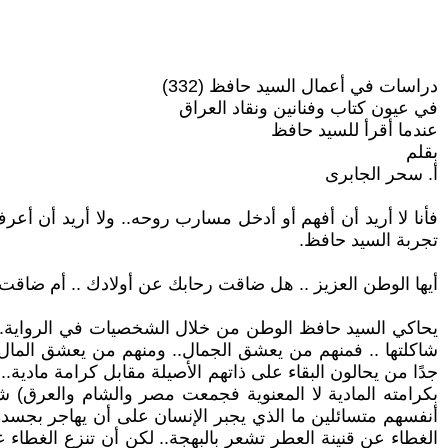
دراسات في أعمال السيد حافظ (332)
في عيون كتاب وفنانين ونقاد العراق
عندما أقرأ للسيد حافظ
بقلم
أ. سحر الجابرى
فأنا لا أريد أن أفهم أو أدخل مسارب روحه.. ولا أريد أن أع
تجربة السيد حافظ.
أيها الوطن العزيز .. هل ضاقت رحابك عن أولادك .. أم ضاقت أ
يحاكي السيد حافظ الوطن من خلال الشخصيات في الرواية.. ر
شاكلتها .. فمنهم من يعشق الجمال.. ومنهم من يعشق المال وم
جدًا من يحالون البقاء على ذاتهم الأصيلة مقابل كرامة مادي
بكرامته المادية لا المعنوية فجمعت مصر والشام والعرق) ش
أنفسهم متسائلين ما الذي يجبر الإنسان على أن يهاجر بجسده 
الغطاء عن قنينة العطر تشعر بالبهجة.. لكن أن تنزع الغطاء