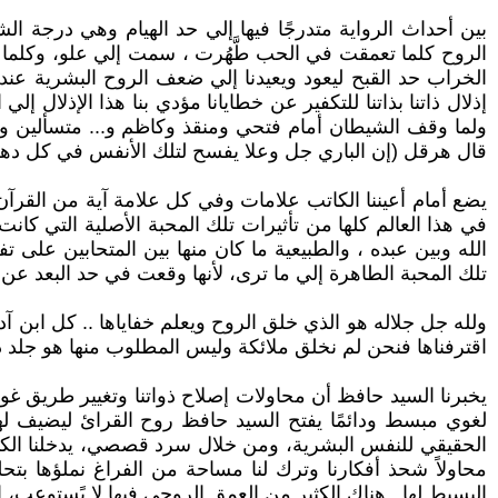
بين أحداث الرواية متدرجًا فيها إلي حد الهيام وهي درجة ال
الروح كلما تعمقت في الحب طَّهُرت ، سمت إلي علو، وكلما أ
الخراب حد القبح ليعود ويعيدنا إلي ضعف الروح البشرية عندما
إذلال ذاتنا بذاتنا للتكفير عن خطايانا مؤدي بنا هذا الإذلال 
ولما وقف الشيطان أمام فتحي ومنقذ وكاظم و... متسألين ولم
قال هرقل (إن الباري جل وعلا يفسح لتلك الأنفس في كل دهر
يضع أمام أعيننا الكاتب علامات وفي كل علامة آية من القرآن 
في هذا العالم كلها من تأثيرات تلك المحبة الأصلية التي كانت 
الله وبين عبده ، والطبيعية ما كان منها بين المتحابين على
تلك المحبة الطاهرة إلي ما ترى، لأنها وقعت في حد البعد عن الحق تعالي) روح ص143، .. علامات الآيات القرلأنية
ولله جل جلاله هو الذي خلق الروح ويعلم خفاياها .. كل ابن آدم
اقترفناها فنحن لم نخلق ملائكة وليس المطلوب منها هو جلد ذوا
يخبرنا السيد حافظ أن محاولات إصلاح ذواتنا وتغيير طريق غواي
لغوي مبسط ودائمًا يفتح السيد حافظ روح القرائ ليضيف لها 
الحقيقي للنفس البشرية، ومن خلال سرد قصصي، يدخلنا الكاتب
محاولاً شحذ أفكارنا وترك لنا مساحة من الفراغ نملؤها ب
البسيط لها.. هناك الكثير من العمق الروحي فيها لا يًستوعب، إ