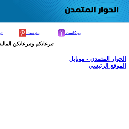
بودكاست
بنترست
تي
تبرعاتكم وتبرعاتكن المال
الحوار المتمدن - موبايل
الموقع الرئيسي