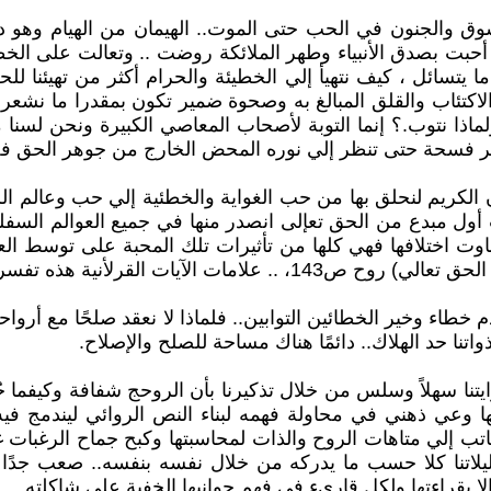
شوق والجنون في الحب حتى الموت.. الهيمان من الهيام وهو داء
حبت بصدق الأنبياء وطهر الملائكة روضت .. وتعالت على الخطي
 يتسائل ، كيف نتهيأ إلي الخطيئة والحرام أكثر من تهيئنا للح
إلي الاكتئاب والقلق المبالغ به وصحوة ضمير تكون بمقدرا ما نشع
اذا نتوب.؟ إنما التوبة لأصحاب المعاصي الكبيرة ونحن لسنا 
 فسحة حتى تنظر إلي نوره المحض الخارج من جوهر الحق فحينئ
الكريم لنحلق بها من حب الغواية والخطئية إلي حب وعالم الرو
أول مبدع من الحق تعإلى انصدر منها في جميع العوالم السفلية من
 تفاوت اختلافها فهي كلها من تأثيرات تلك المحبة على توسط 
 هذه تفسر لنا حاجة الروح إلي المحبة.
 خطاء وخير الخطائين التوابين.. فلماذا لا نعقد صلحًا مع أروا
تنا حد الهلاك.. دائمًا هناك مساحة للصلح والإصلاح.
تنا سهلاً وسلس من خلال تذكيرنا بأن الروحج شفافة وكيفما جُبل
وعي ذهني في محاولة فهمه لبناء النص الروائي ليندمج فيه ، 
 إلي متاهات الروح والذات لمحاسبتها وكبح جماح الرغبات غير
تحليلاتنا كلا حسب ما يدركه من خلال نفسه بنفسه.. صعب جد
لا بقراءتها ولكل قاريء في فهم جوانبها الخفية على شاكلته.