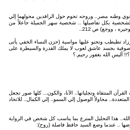
 يحوي وطنه مصر.. وروحه تحوم حول الرافدين محولهما إلي
شخصية بكل تفاصيلها .. شخصية سهر الجميلة جاعلاً من
ه ، ووجع) ص 212..
زاد تطبطب وتحنو عليها مواسية (حزن النساء الخفي يأتى
مًا ما.. فتحي رضوان روح صوفية بجسد عاشق لعوب لا يملك القدرة والسيطرة على
!! أليس الله بغفور رحيم.؟
ن المنتقاة وتجلياتها.. الآنا، والكون... كلها صور تجعل
متعددة.. محاولاً الوصول إلي السمو.. إلي الكمال.. للاتحاد
لله.. هذا التحليل المترع بما يناسب كل شخص في الرواية
روضها .. عندما وضع السيد حافظ فاصلة (روح):