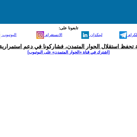
تابعونا على:
لكرام
لينكدإن
الانستغرام
اليوتيوب
ية تحفظ استقلال الحوار المتمدن، فشاركونا في دعم استمرارية 
[اشترك في قناة ‫«الحوار المتمدن» على اليوتيوب]