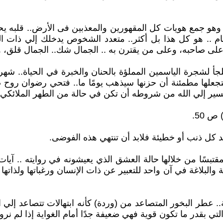
ع.. وهو جمع هويات كل المقهورين والمعذبين فى الأرض.. قلبه
 .. هو كل هذا بل أكثر.. متعدد الشخوص يدخلك إلي ذات ال
لى صاحبه، وعلى من يقترن به .. الجمال شك.. الجمال قلق، وحير
 لشجرة الياسمين المملؤة بالحنان والخبرة في الحياة.. شهر
هب .. يلعب بأرواحهن ساعات ويمضي بلا سبب) ص93. لتجعلها مطمئنة أن حزنها سيذهب يو
 السير إلي الله من شروطه أن تكن في حالة من الطهر الملائكي؟
 50.
د كل ذنب أو خطيئة فلابد أن تنتهي هذه الفوضى.
 من خلالها حالة العشق الذي يعيشونه في روايته .. آيات القرآ
لبلاغة في آن واحد للتعبير عن ذات الإنسان ورغباتها ولذاتها ال
عطر البخور المتصاعد من (وردة) كأنه ابتهالات تتصاعد إلي ا
لتي بقدر ما تكون قوية فهي ضعيفة جدًا أمام الغواية إذا لم ن