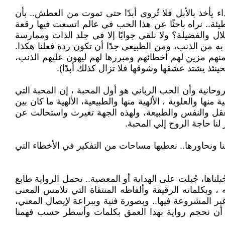
 يأخذ بالأبل فلا تُروى أبدًا حتى تموت من العطش.. بأن
ئة.. نراه باحثًا عن هذا الحب في عالم اتسعت فيها رقعة
لال والفضيلة؟ ولا نلقي جوابًا إلا في جلد الذات وممارسة
ر به من الذنب، ومن الطبيعي جدًا أن تكون ردة فعلنا هكذا.
منهم مزين لهم أخطائهم ومبررها لهم ليهون عليهم الذنب،
ذ يشتد عشقها وشوقها فلا تزال كذلك أبدًا).
حانية وأن الحب الرباني هو أول المحبة ، إن المحبة التي
ها والعلوية ، الألهية منها والطبيعية، الألهية ما كان بين
العقل والنفس والطبيعة، ولهذه الجهة تغيرت واستحالت عن
حنا ونحاورها.. نعطيها مساحات من التفكير في الأخطاء التي
ناها، جُبلت على الهداية أو المعصية.. تحمل الرواية طابع
وبكلماته الرقيقة وألفاظه المنتقاة التي تلامس المعنى
 المشروعة فيها.. وبصورة فنية وببراعة لإيصال المعني،
ًا أن نحجم رواية بهذا العمق بكلمات وأسطر حسب فهمنا