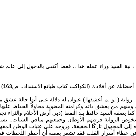
رف نية السيد وراء عمله هذا .. فقط أكتفي بالدخول إلي عالم
حضانك عن أفلاذك (الكواكب كتاب طبائع الاستبداد.. ص163)
واية ( لو لم أعشقها ) عنوان له دلالة على أنها حالة عشق 
نهم من يعشق ذاته وكرامته المعنوية محاولاً الحفاظ عليها ف
ة.. كما يصفه السيد حافظ بلد النفط (دبي أرض الأحلام والثرا
خوص الرواية فرقتهم الأوطان وجمعتهم منافي الشتات.. يسرق
إلي المجهول تاركًا الحقيقة، وروحه على عتبات الوطن المقهور
 عن عطاء أسرار القلب فقد تشعر بغصة أن أخطر اللحظات في ع