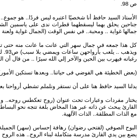
ص 98.
الأستاذ السيد حافظ أنا شخصيًا اعتبره ليس فردًا.. هو جمو
جناحين يحلق بهما ليسقطهما قطرات ندى على ياسمين الشام
جمالها غواية .. ومحبة.. في نفس الوقت (الجمال غواية ولعنة ع
كل هذا جمعه في جمال سهر التي عانت ما عانت منه حتى تلجأ
ويذ
رغباته فيهرب بين الحين والآخر إلي الله سيرًا .. من قال أن
(بعض الخطيئة هي الفوضي فى حياتنا.. وبعدها تستكين الأمور) ص
يدلنا السيد حافظ هنا على أن نستقر ونلملم تشطي أرواحنا بع
يختار مفردات وعبارات تحت عنوان (روح تعكطس روحه.. ومقتبسًا
القارئ يبحث عن ذاته عبر هذا المخاض بلغة تتجه نحو البساطة وا
مع الذات المطلقة.. الذات الآلهية.
البوح الصوفي (لفتحي رضوان) رهافة إحساس (سهر) الجميلة.. 
يضع بين يدي القارئ مدرسة متكاملة لبناء الروح.. هذه الروح ا