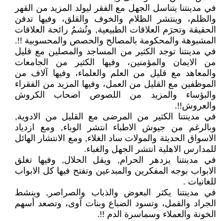
في مدينتنا يتناسل الجهل مع الفقر ليولد المزيد من القهر
والظلم، وينتشر الظلام والخوف والقلق، وفيها تدفن
الحقيقة وتحرَم العلاقات الطبيعية, وتُشمُ رائحة العلاقات
المشبوهة والمحكومة بالمصالح والحصص والمحسوبية !!.
في مدينتنا توجد الكثير من المساجد والمصلين مع قليل
من الايمان والمؤمنين، وفيها الكثير من الجامعات
والمعاهد مع قليل من العلم والعلماء، وفيها آلاف من
الموظفين مع القليل من العمل، وفيها المزيد من الفقراء
والبؤساء والمزيد من اللصوص اصحاب الكروش
والعروش!!.
في مدينتنا الكثير من المرضى مع القليل من الادوية,
وبالرغم من جيوش الاطباء انتشر الوباء, ومع ازدياد
الاسواق الحديثة والمولات ساد الغلاء, ومع الانتشار الهائل
للمدارس الاهلية انتشر الجهل والغباء.
في مدينتنا يزدهر الحرام, ويقل الحلال, وفيها تغلق
الابواب بوجه المفكرين والمبدعين وتفتح فيها كل الابواب
للغانيات .
في مدينتنا يكثر البعوض والذباب والصراصر, وينشط
الجراد والقمل، وتسود الضباع وبنات آوى، وتصعد أسهم
الخونة والعملاء وسماسرة الدم !!.