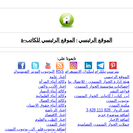
الموقع الرئيسي
الموقع الرئيسي للكاتب-ة
|
تابعونا على:
بنترست
تيلكرام
لينكدإن
الانستغرام
RSS
اليوتيوب
التويتر
الفيسبوك
الموقع الرئيسي
أخبار عامة
هيئة ادارة الحوار المتمدن - للإتصال بنا
وكالة أنباء المرأة
إحصائيات مؤسسة الحوار المتمدن
اخبار الأدب والفن
قواعد النشر
وكالة أنباء اليسار
ابرز كتاب / كاتبات الحوار المتمدن
وكالة أنباء العلمانية
يوتيوب التمدن
وكالة أنباء العمال
مكتبة التمدن
وكالة أنباء حقوق الإنسان
عدد الزوار: 3,428,111,828
اخبار الرياضة
اضافة موضوع جديد
اخبار الاقتصاد
اضافة الاخبار
اخبار الطب والعلوم
حملات الحوار المتمدن التضامنية
اخبار التمدن
إضافة يوتيوب-فلم إلى يوتيوب التمدن