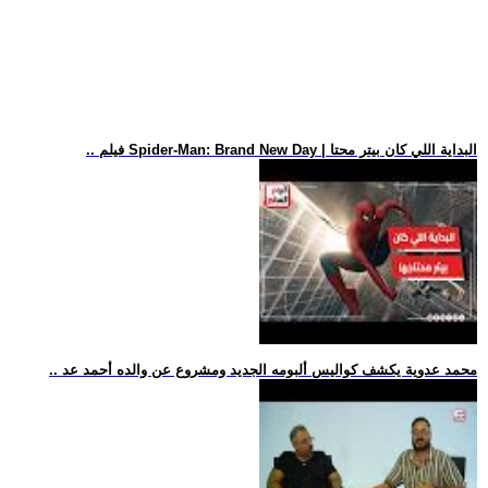
.. فيلم Spider-Man: Brand New Day | البداية اللي كان بيتر محتا
.. محمد عدوية يكشف كواليس ألبومه الجديد ومشروع عن والده أحمد عد