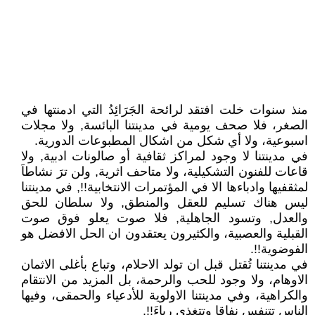
منذ سنوات خلت افتقد لرائحة الجَرَائِدُ التي ادمنتها في
الصغر، فلا صحف يومية في مدينتنا البائسة, ولا مجلات
اسبوعية، ولا أي شكل من اشكال المطبوعات الدورية.
في مدينتنا لا وجود لمراكز ثقافية أو صالونات ادبية, ولا
قاعات للفنون التشكيلية، ولا متاحف اثرية, ولن ترَ نشاطاَ
لمثقفيها وادباءها الا في المؤتمرات الانتخابية!!, في مدينتنا
ليس هناك تسليم للعقل والمنطق, ولا سلطان للحق
والعدل, وتسود الجاهلية, فلا صوت يعلو فوق صوت
القبلية والعصبية، والكثيرون يعتقدون ان الحل الافضل هو
الفوضوية!!.
في مدينتنا تُقتل قبل ان تولد الاحلام، وتباع بأغلى الاثمان
الاوهام، ولا وجود للحب والرحمة، بل المزيد من الانتقام
والكراهية، وفي مدينتنا الاولوية للأدعياء والحمقى، وفيها
الناس تتنفس نفاقا وتتغذى رياءَ!!.