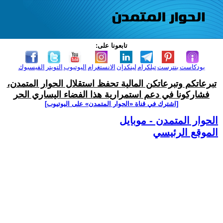
تابعونا على:
بودكاست
بنترست
تيلكرام
لينكدإن
الانستغرام
اليوتيوب
التويتر
الفيسبوك
تبرعاتكم وتبرعاتكن المالية تحفظ استقلال الحوار المتمدن،
فشاركونا في دعم استمرارية هذا الفضاء اليساري الحر
[اشترك في قناة ‫«الحوار المتمدن» على اليوتيوب]
الحوار المتمدن - موبايل
الموقع الرئيسي