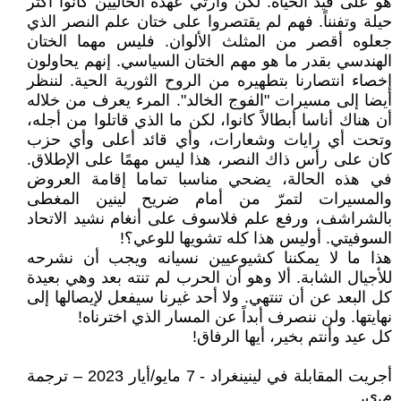
هو على قيد الحياة. لكن وارثي عهده الحاليين كانوا أكثر
حيلة وتفنناً. فهم لم يقتصروا على ختان علم النصر الذي
جعلوه أقصر من المثلث الألوان. فليس مهما الختان
الهندسي بقدر ما هو مهم الختان السياسي. إنهم يحاولون
إخصاء انتصارنا بتطهيره من الروح الثورية الحية. لننظر
أيضا إلى مسيرات "الفوج الخالد". المرء يعرف من خلاله
أن هناك أناسا أبطالاً كانوا، لكن ما الذي قاتلوا من أجله،
وتحت أي رايات وشعارات، وأي قائد أعلى وأي حزب
كان على رأس ذاك النصر، هذا ليس مهمًا على الإطلاق.
في هذه الحالة، يضحي مناسبا تماما إقامة العروض
والمسيرات لتمرّ من أمام ضريح لينين المغطى
بالشراشف، ورفع علم فلاسوف على أنغام نشيد الاتحاد
السوفيتي. أوليس هذا كله تشويها للوعي؟!
هذا ما لا يمكننا كشيوعيين نسيانه ويجب أن نشرحه
للأجيال الشابة. ألا وهو أن الحرب لم تنته بعد وهي بعيدة
كل البعد عن أن تنتهي. ولا أحد غيرنا سيفعل لإيصالها إلى
نهايتها. ولن ننصرف أبداً عن المسار الذي اخترناه!
كل عيد وأنتم بخير، أيها الرفاق!
أجريت المقابلة في لينينغراد - 7 مايو/أيار 2023 – ترجمة
م.ي.