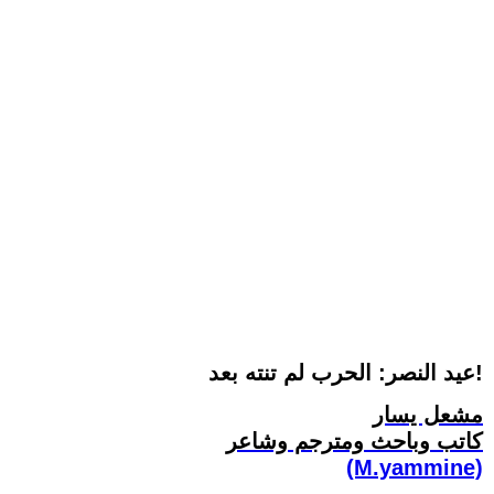
عيد النصر: الحرب لم تنته بعد!
مشعل يسار
كاتب وباحث ومترجم وشاعر
(M.yammine)