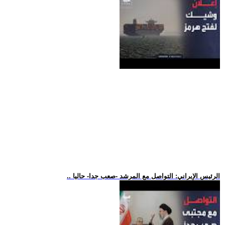
.. الرئيس الإيراني: التواصل مع المرشد -صعب جدا- حاليا