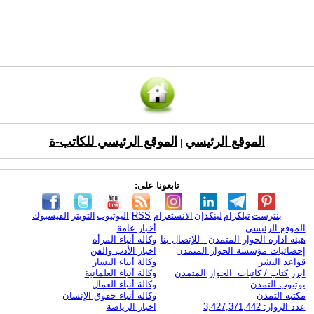
الموقع الرئيسي
الموقع الرئيسي للكاتب-ة
|
تابعونا على:
بنترست
تيلكرام
لينكدإن
الانستغرام
RSS
اليوتيوب
التويتر
الفيسبوك
الموقع الرئيسي
أخبار عامة
هيئة ادارة الحوار المتمدن - للإتصال بنا
وكالة أنباء المرأة
إحصائيات مؤسسة الحوار المتمدن
اخبار الأدب والفن
قواعد النشر
وكالة أنباء اليسار
ابرز كتاب / كاتبات الحوار المتمدن
وكالة أنباء العلمانية
يوتيوب التمدن
وكالة أنباء العمال
مكتبة التمدن
وكالة أنباء حقوق الإنسان
عدد الزوار: 3,427,371,442
اخبار الرياضة