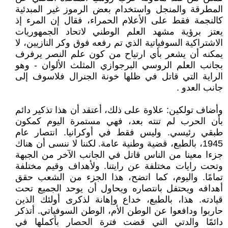
المطرقة والمنجل واستخدام بعض الرموز غير المبدئية
كالنجمة فقط على الأعلام الحمراء، فقال إن المرء إذ
يعتز برؤية مشهد العلم الوطني لاتحاد الجمهوريات
الاشتراكية السوفياتية الذي تم رفعه فوق وكر النازيين، لا
يمكنه أن يشعر بأي ارتياح من كون علم النصر يرفرف
بجانب العلم الروسي البرجوازي المثلث الألوان - وهو
الراية التي قاتل في ظلها خونة الجنرال فلاسوف إلى
جانب العدو .
وأضاف تولكين: علاوة على ذلك، أعتقد أن هذا تذكير دائم
بأن الحرب لم تنته بعد، فهي مستمرة اليوم كمكون
طبقي رئيسي. وليس فقط في أوكرانيا. انتصار عام
1945، بالطبع، قضية وطنية عامة. لكننا لا ننسى أن هناك
جزءا معينا من الناس قاتل في الجانب الآخر من الجبهة
وتحت رايات مختلفة عن رايتنا. ولأهداف وقيم مختلفة
تمامًا. واليوم، كما اتضح، هذا الجزء من الشعب حقق
أهدافه ويحتفل بانتصاره ويحاول أن يوحد الجميع تحت
قيادته. هذا، بالطبع، خداع وإهانة لذكرى أولئك الذين
حاربوا ودافعوا عن الوطن الأم، الوطن السوفياتي. أتذكر
دائمًا والدتي التي قضت فترة الحصار بأكملها في