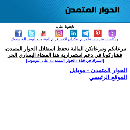
تابعونا على:
بودكاست
بنترست
تيلكرام
لينكدإن
الانستغرام
اليوتيوب
التويتر
الفيسبوك
تبرعاتكم وتبرعاتكن المالية تحفظ استقلال الحوار المتمدن،
فشاركونا في دعم استمرارية هذا الفضاء اليساري الحر
[اشترك في قناة ‫«الحوار المتمدن» على اليوتيوب]
الحوار المتمدن - موبايل
الموقع الرئيسي