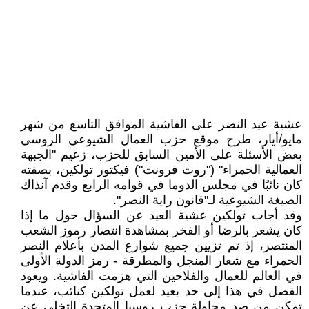
عشية عيد النصر على الفاشية الموافق التاسع من شهر
مايو/أيار، طرح موقع حزب العمال الشيوعي الروسي
بعض الأسئلة على الأمين السابق للحزب، زعيم "الجبهة
العمالية الحمراء" ("روت فرونت") فيكتور تولكين، بصفته
كان نائبًا في مجلس الدوما في قوامه الرابع وقدم آنذاك
الصيغة الشيوعية لـ"قانون راية النصر".
وقد أجاب تولكين عشية العيد عن السؤال حول ما إذا
كان يشعر بالرضا أو الفخر بمشاهدة انتصار رموز الشعب
المنتصر، إذ تم تزيين جميع شوارع المدن بأعلام النصر
الحمراء مع شعار المنجل والمطرقة - رمز الدولة الأولى
في العالم للعمال والفلاحين التي هزمت الفاشية. ويعود
الفضل في هذا إلى حد بعيد لعمل تولكين كنائب، عندما
تمكن من صد محاولة حزب روسيا المتحدة التخلي عن