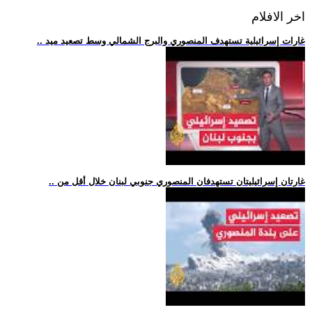
اخر الافلام
.. غارات إسرائيلية تستهدف المنصوري والبرج الشمالي وسط تصعيد ميد
.. غارتان إسرائيليتان تستهدفان المنصوري جنوبي لبنان خلال أقل من