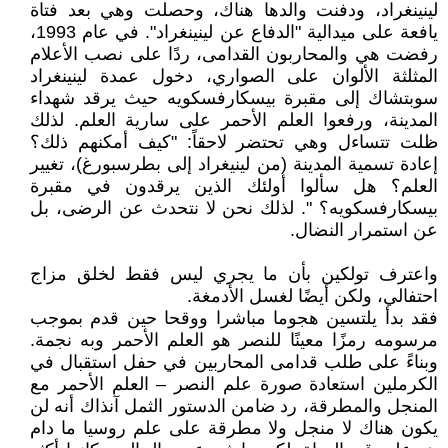
لينينغراد، ودفنت والدها هناك، وحصلت وهي بعد فتاة
يافعة على ميدالية "الدفاع عن لينينغراد". في عام 1993،
رفضت هي والمحاربون القدامى، ردًا على نصب الأعلام
المثلثة الألوان على الصواري، دخول عمدة لينينغراد
سوبتشاك إلى مقبرة بيسكارفسكويه حيث يرقد شهداء
المدينة، ورفعوا العلم الأحمر على سارية العلم. لذلك
ظلت تتساءل وهي تحتضر لاحقاً: "كيف أمكنهم ذلك؟
إعادة تسمية المدينة (من لينيغراد إلى بطرسبورغ)، تغيير
العلم؟ هل سألوا أولئك الذين يرقدون في مقبرة
بيسكارفسكويه؟ ". لذلك نحن لا نتحدث عن الرضى، بل
عن استمرار النضال.
واعترف تولكين بأن ما يجري ليس فقط لخلق مزاج
احتفالي، ولكن أيضًا لغسل الأدمغة.
فقد بدأ يلتسين هجوما مباشرا ووقحا حين قدم بموجب
مرسومه رمزًا معينًا للنصر هو العلم الأحمر وبه نجمة.
وبناءً على طلب قدامى المحاربين في حفل استقبال في
الكرملين استعادة صورة علم النصر – العلم الأحمر مع
المنجل والمطرقة، رد ضامن الدستور الثمل آنذاك أنه لن
يكون هناك لا منجل ولا مطرقة على علم روسيا ما دام