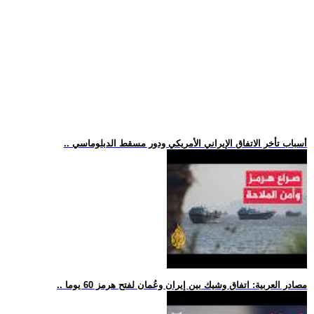
.. أسباب تأخر الاتفاق الإيراني الأمريكي ودور مسقط الدبلوماسي
.. مصادر العربية: اتفاق وشيك بين إيران وعُمان لفتح هرمز 60 يوما