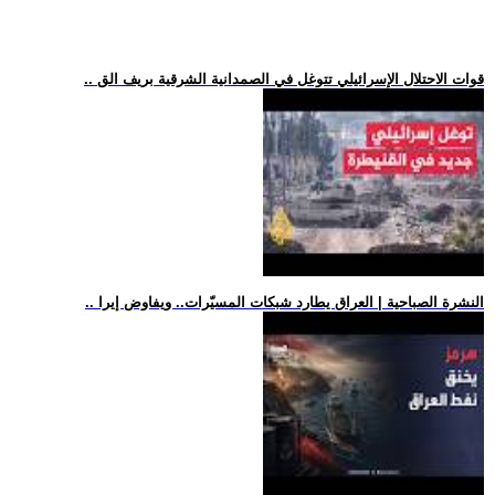
.. قوات الاحتلال الإسرائيلي تتوغل في الصمدانية الشرقية بريف الق
.. النشرة الصباحية | العراق يطارد شبكات المسيّرات.. ويفاوض إيرا