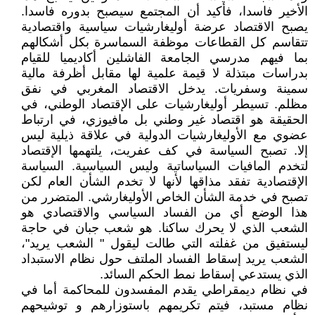
الأخير فاسدا، فأكيد أن المجتمع سيصبح بدوره فاسدا.
يصبح الاقتصاد عرضة أوليغارشيات سياسية واقتصادية
تتقاسم كل القطاعات موظفة السماسرة بكل أشكالهم
بما فيهم مدرسي الجامعة الفاشلين أكاديميا للقيام
بدراسات مبتذلة لا قيمة علمية لها مقابل أظرفة مالية
سمينة وسفريات. يدخل الاقتصاد المغربي في نفق
مظلم. تسيطر أوليغارشيات على الإقتصاد الوطني، في
الحقيقة هو اقتصاد غير وطني بل مافيوزي، في ارتباط
عضوي مع الأوليغارشيات الدولية في علاقة ذيلية ليس
إلا. تصبح السياسة في كف عفريت، يلتهمها الإقتصاد
لتخدم المافيات السياساتية وليس السياسية. السياسة
الإقتصادية تفقد مذاقها لأنها لا تخدم الشأن العام لكن
تصبح في خدمة الشأن الخاص الأوليغارشي. المتضرر من
هذا الوضع أي من الفساد السياسي والاقتصادي هو
الشعب الذي لا يحرك ساكنا. هو شعب جبان في حاجة
ليستفيق من غفلته التي طالت ليقول " الشعب يريد"،
الشعب يريد إسقاط الفساد الملتف حول نظام الاستبداد
الذي يستدعي إسقاط نمط الحكم السائد.
في نظام ديمقراطي يقدم المفسدون للمحاكمة أما في
نظام مستبد، فيتم تكريمهم باستوزارهم و توشيحهم