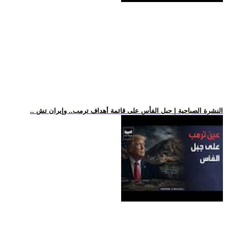
.. النشرة الصباحية | جبل الفأس على قائمة أهداف ترمب.. وإيران تش