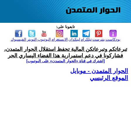
تابعونا على:
بودكاست
بنترست
تيلكرام
لينكدإن
الانستغرام
اليوتيوب
التويتر
الفيسبوك
تبرعاتكم وتبرعاتكن المالية تحفظ استقلال الحوار المتمدن،
فشاركونا في دعم استمرارية هذا الفضاء اليساري الحر
[اشترك في قناة ‫«الحوار المتمدن» على اليوتيوب]
الحوار المتمدن - موبايل
الموقع الرئيسي