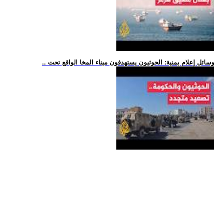
.. وسائل إعلام يمنية: الحوثيون يستهدفون ميناء المخا الواقع تحت