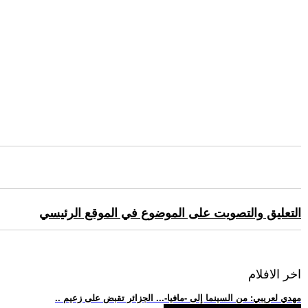
التعليق والتصويت على الموضوع في الموقع الرئيسي
اخر الافلام
.. مهدي لعريبي: من السينما إلى -مافيا-... الجزائر تقبض على زعيم