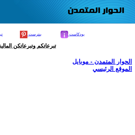
بودكاست
بنترست
تي
تبرعاتكم وتبرعاتكن المال
الحوار المتمدن - موبايل
الموقع الرئيسي