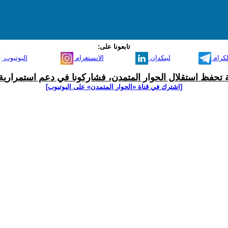
تابعونا على:
لكرام
لينكدإن
الانستغرام
اليوتيوب
ية تحفظ استقلال الحوار المتمدن، فشاركونا في دعم استمرارية 
[اشترك في قناة ‫«الحوار المتمدن» على اليوتيوب]