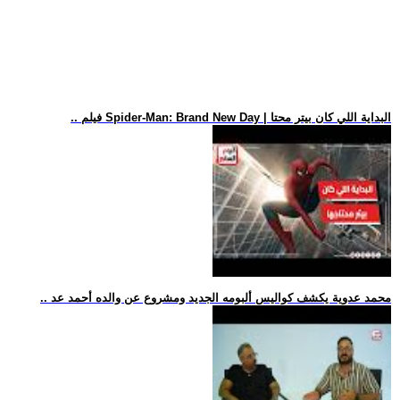
.. فيلم Spider-Man: Brand New Day | البداية اللي كان بيتر محتا
.. محمد عدوية يكشف كواليس ألبومه الجديد ومشروع عن والده أحمد عد