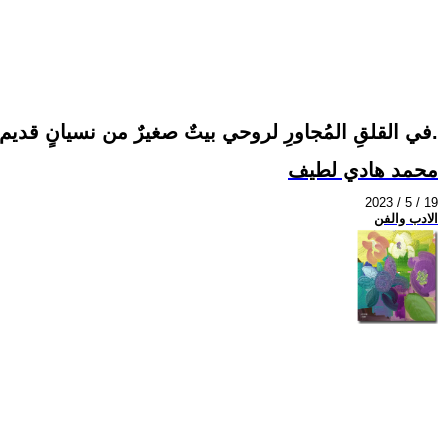
في القلقِ المُجاورِ لروحي بيتٌ صغيرٌ من نسيانٍ قديم.
محمد هادي لطيف
2023 / 5 / 19
الادب والفن