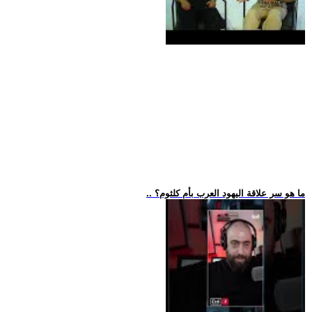
.. ما هو سر علاقة اليهود العرب بأم كلثوم؟