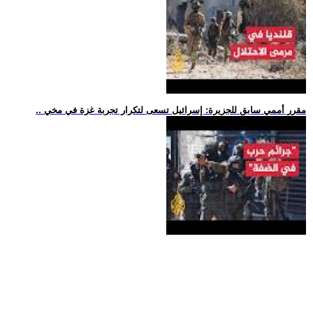
.. مقرر أممي سابق للجزيرة: إسرائيل تسعى لتكرار تجربة غزة في مخي