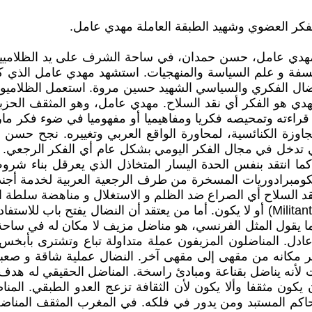
فكر العضوي وشهيد الطبقة العاملة مهدي عامل.
اليوم أي في ال 18 من أيار/مايو 1987، سقط مهدي عامل، حسن حمدان، في ساحة الشر
 الفلسفة و علم السياسة والمنهجيات. استشهد مهدي عامل الذي
نضال الفكري والسياسي الشهيد حسين مروة. استعمل الظلامي
هدي هو الفكر أي نقد السلاح. مهدي عامل، وهو المثقف الحزب
 قراءته وتمحيصه فكريا ومفاهيميا أو مفهوميا في ضوء فكر
جاوزة الكنائسية، لمحاورة الواقع العربي وتغييره. نجح حسن 
لتي تدخل في مجال الفكر اليومي بشكل عام أي الفكر الرجعي.
 كما انتقد بنفس الحدة اليسار المتخاذل الذي يعرقل بناء شرو
كومبرادوريات المسخرة من طرف الرجعية العربية لخدمة أجندة 
د السلاح أي الصراع ضد الظلم و الاستغلال و مناهضة سلطة ال
النضال له طقوسه، إما أن يكون المناضل مناضلا كاملا ( Militant total) أو لا يكون. أما م
كما يقول المثل الفرنسي، هو مناضل مزيف لا مكان له في ساحة 
ادل. المناضلون المزيفون عملة متداولة تباع وتشترى بأب
يغير مكانه من مقهى إلى مقهى آخر. النضال عملية شاقة و صعب
 لأنه يناضل بقناعة ومبادئ راسخة. المناضل الحقيقي له هدف ن
 يكون مثقفا وألا يكون لأن الثقافة تزعج العدو الطبقي. المن
لحاكم المستبد ومن يدور في فلكه. في المغرب المثقف المناضل