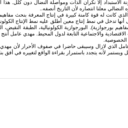
ونة الاستبداد إلا نكران الذات ومواصلة النضال دون كلل. هذا
لنضالي معلنا انتصاره لأن التاريخ أنصفه..
ذي كانت له قوة كامنة كبيرة في إنتاج المعرفة بنحث مفاهيم
نها تدخل في نمط إنتاج معين أطلق عليه نمط الإنتاج الكولونيا
يم بورجوازية). البورجوازية الكولونيالية، الطبقة النقيض، الق
لاقتصادية والاجتماعية التابعة لدول المحيط. مهدي عامل أنتج
 الخصوصية.
 عامل الذي لازال وسيبقى حاضرا في صفوف الأحرار لأن مهد
يستمر لأنه يتجدد باستمرار بقراءة الواقع لتغييره في أفق بناء