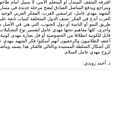
اقترفه المثقف المبتذل أو المتعلم الأمي. لا سبيل أمام طاح
ويتراجع ويدفع المناضل الصادق ليفتح مرحلة جديدة في مساره ا
الشهيد مهدي عامل، غرامشي العرب، المفكر العربي الوحيد ال
العرب أبدع في الفكر: صنف الدول المتخلفة كبنيات تابعة على أ
طريق النمو أو النامية أو دول الجنوب، التي هي في الأصل مفاه
وأخرى، كلها مفاهيم نحتها مهدي عامل لتفسير نوع التشكيلات ا
قابل للكونية انطلاقا من الخصوصية أو قل بعبارة مهدي كونية
أعتقد الظلاميون والرجعيون أنهم أسكتوا فكر الشهيد مهدي
كل أشكال السلطة المستبدة وبالتالي فالفكر هذا يصمد ويناضل و
لروح مهدي عامل السلام.
د. أحمد زوبدي.