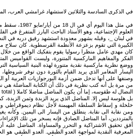
في الذكرى السادسة والثلاثين لاستشهاد غرامشي العرب، الم
في مثل هذا 
العلوم الإجتماعية، وهو الأستاذ الباحث البارز المتفرغ في
في لبنان _، وقبله بشهور معدودة استشهد رفيق دربه في ال
الكبيرة التي تقوم بزعزعة الأنظمة القرسطوية. كان سلاح م
كان مهدي عامل منظرا رسوليا يقوم بتفكيك الواقع من خلال
الفكر والمفاهيم الماركسية المتنورة، وليست القواميس المت
ووضع نظرية ماركسية نقدية متنورة لهذه البنية السياسية ا
اليسار المغامر الذي يريد القيام بالثورة دون توفر شروطها،
وصنفها على أنها تدخل ضمن أزمة البورجوازيات العربية أو ال
من مرة بل أنه كتب نظرية في ذلك أن الكتابة المناضلة هي نق
بل هلوسة ليس إلا. المناضل الذي يريد الزبدة وثمن الزبدة، 
خلخلة و إسقاط السلطة المهيمنة لأجل نظام ديموقراطي وع
ومن نقابة الى نقابة. ينطلق من اليسار الى اليمين. وكأنه 
بالمترددين، أما المناضل الصادق فإنه يسخر من تلك الإغراءات
أفق تحقيق الاشتراكية و التحرر والمساواة. المناضل عليه أن
المعرفية النقدية لمواجهة العدو الطبقي. العدو الطبقي هو ا