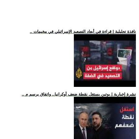
.. نافذة تحليلية | قراءة في أبعاد التصعيد الإسرائيلي في مخيمات
.. نشرة إخبارية | بوتين يستغل نقطة ضعف أوكرانيا.. واتفاق يرسم م