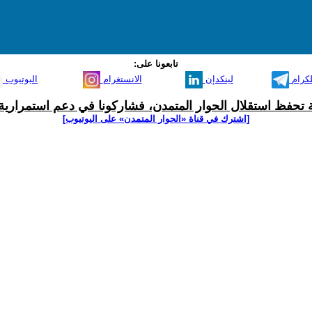
تابعونا على:
لكرام
لينكدإن
الانستغرام
اليوتيوب
ية تحفظ استقلال الحوار المتمدن، فشاركونا في دعم استمرارية 
[اشترك في قناة ‫«الحوار المتمدن» على اليوتيوب]