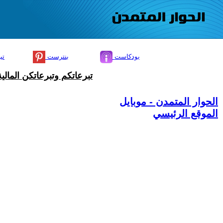
بودكاست
بنترست
تي
تبرعاتكم وتبرعاتكن المال
الحوار المتمدن - موبايل
الموقع الرئيسي