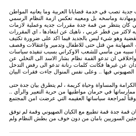
 جدية تصب في خدمة قضايانا العربية وما يعانيه المواطن
ة ومهادنة وماسخه بل ومعيبه تعكس ازمة النظام الرسمي
ربي كان ينتظر من قمة جدة مقررات جديه وعملية لازمات
ميه لاكثر من قطر عربي ، ناهيك عن ابتعادها ، اي المقررات
لقضية وهو شيء ليس بالجديد فيما اكد على ضرورة تكثيف
ة الصهاينة من قتل حتى للاطفال وتدمير واعتقالات وقصف
ما سببه من مأسي للشعب الاوكراني بسبب تنفيذه سياسات
واخلاقي ان تدعو القمة نظام بشار الاسد الى التخلي عن
دان عن غيرها فكانت كلمات رنانة تدعو الى رفض التدخل
ن الصهيوني فيها .. وعلى نفس المنوال جاءت فقرات البيان
رامة والمساواة وحياة كريمة ، لم يتطرق بيان جدة حتى
ممارساتها في حرمان مواطنيها من حرية التعبير والرأي ..
وقتاً لمراجعة سياساتها العقيمه التي عرضت امن المجتمع
ن قمة جدة قمة تطبيع مع الكيان الصهيوني وقمة لم توفق
للاجئين السوريين بامان من دون خوف من بطش النظام ولم