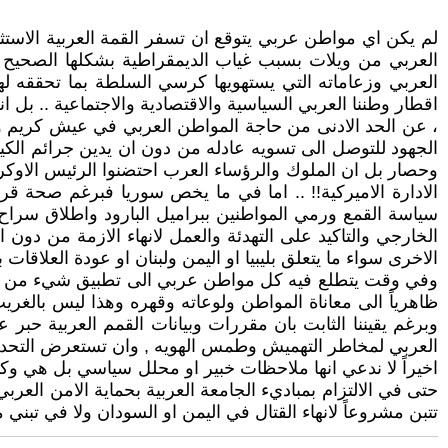
لم يكن اي مواطن عربي يتوقع ان تسفر القمة العربية الاستثن
العربي من ويلات بسبب غياب الديمقراطية بشكلها الصحيح ..
العربي وزعاماته التي يستهويها كرسي السلطة بما تحققه ل
اقطار وطننا العربي السياسية والاقتصادية والاجتماعية .. بل ا
، عن الحد الادنى من حاجة المواطن العربي في عيش كريم وا
الجهود للتوصل الى تسويه عادله من دون ان يدين جرائم الك
وحصار بل ان الملوك والرؤساء العرب احتضنوا الرئيس الاوك
الادارة الاميركية!! .. اما في ما يخص سوريا فبرغم صحة قر
سياسة القمع ورمي المواطنين ببراميل البارود واطلاق سراح
الخارجي والتاكيد على التهدئة والعمل لانهاء الازمة من دون
الاخرى سواء ما يتعلق بليبيا او اليمن ولبنان او عودة العلاقات 
وفي وقت يتطلع فيه كل مواطن عربي الى تطبيق شيء من الدي
ظاهرياً الى معاناة المواطن ولوعاته وقهره وهذا ليس بالغري
وبرغم يقيننا الثابت بان مقررات وبيانات القمم العربية حبر
العربي لمخاطر التهميش وطمس الهويه , وان تستعرض التحديات
اخيراً لا ندعي انها ملاحظات خبير او محلل سياسي بل هي وك
حتى في الالتزام بمباديء الجامعة العربية بحماية الامن ا
تتبن مشروعاً لانهاء القتال في اليمن او السودان ولا في تبني