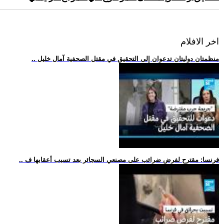
اخر الافلام
.. منظمتان دوليتان تدعوان إلى التحقيق في مقتل الصحفية آمال خليل
.. فرنسا: مقترح لفرض ضرائب على مصنعي السجائر بعد تسبب أعقابها ف