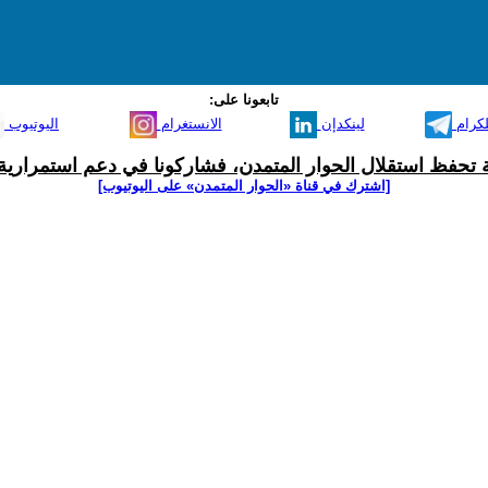
تابعونا على:
لكرام
لينكدإن
الانستغرام
اليوتيوب
ية تحفظ استقلال الحوار المتمدن، فشاركونا في دعم استمرارية 
[اشترك في قناة ‫«الحوار المتمدن» على اليوتيوب]