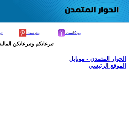
بودكاست
بنترست
تي
تبرعاتكم وتبرعاتكن المال
الحوار المتمدن - موبايل
الموقع الرئيسي