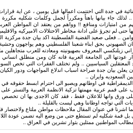
ائية في جدة التي اختتمت اعمالها قبل يومين ، عن اية قرارات
 لذلك جاء بيانها باهتاً ومكرراً لجمل وكلمات شكليه مكرر
هم من امتيازات ومنافع !! وواهم من يعتقد ان المواطن الع
نها حتى لم تجرؤ على ادانة مخاطر الاحتلالات الاميركيه والاقلي
من .. فعلى صعيد القضية الفلسطينة اكد بيان جدة مركزية ا
يان الصهيوني بحق ابناء شعبنا الفلسطيني وهم يواجهون وحشي
راني زيلنكسي المعروف بصهيونيته ومعادته للعرب متجاهلين 
ار عودتها الى الجامعة العربية فانه كان ومن منطلق انساني 
 المعتقلين السياسيين .. ولم تختلف الفقرات التي تخص السو
 ان يعلن بيان جدة صراحة اسباب اندلاع المواجهات ودور الكيا
بين السعوديه وايران ..
مقراطية في اوطانهم ويصبو الى احترام ابسط حقوقه في الك
ب على قمم عربية مهمتها تزكية الانظمة العربية والتستر على 
 على ورق وانها للاعلان فقط ، فقد كان الاجدى بها ان تخصص 
 التي تواجه اوطاننا وهي ليست بالقليلة ..
ما اشرنا في عنوان المقال ملاحظات مواطن ملتاع ولاختصار فا
لعربي بل قمة شكليه لم تستطع حتى من وضع اليه تضمن عودة ا
 مطالب المواطنين ممثلين بثوار تشرين في العراق ..