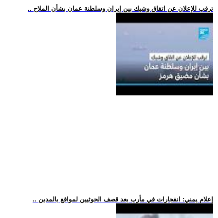
.. ترقب للإعلان عن اتفاق وشيك بين إيران وسلطنة عمان بشأن الملاح
.. إعلام يمني: انفجارات في مأرب بعد قصف الحوثيين لمواقع بالمدين