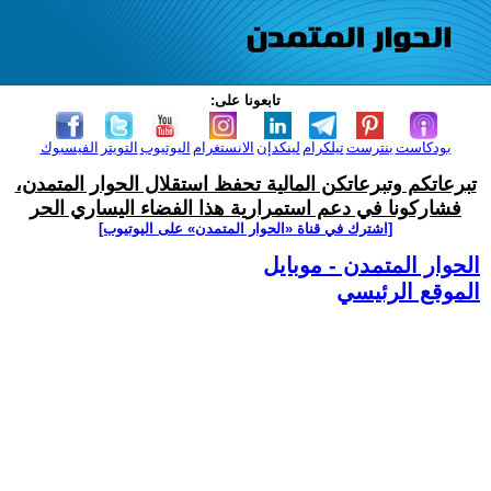
تابعونا على:
بودكاست
بنترست
تيلكرام
لينكدإن
الانستغرام
اليوتيوب
التويتر
الفيسبوك
تبرعاتكم وتبرعاتكن المالية تحفظ استقلال الحوار المتمدن،
فشاركونا في دعم استمرارية هذا الفضاء اليساري الحر
[اشترك في قناة ‫«الحوار المتمدن» على اليوتيوب]
الحوار المتمدن - موبايل
الموقع الرئيسي