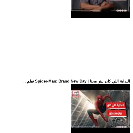
.. فيلم Spider-Man: Brand New Day | البداية اللي كان بيتر محتا