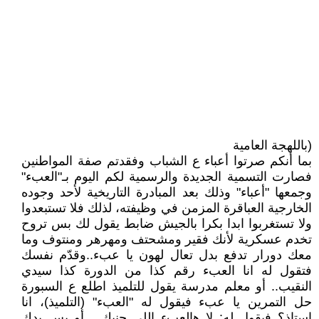
(باللهجة العامية
بما أنكم صرتوا أعباء ع الشباب وفقدتم صفة المواطنين
فصارت التسمية الجديدة والرسمية لكم اليوم بـ"العبء"
وجمعها "أعباء" وذلك بعد المبادرة التاريخية لأحد وجوده
الخارجية العباقرة المزمن في وظيفته، لذلك فلا تستبعدوا
ولا تستغربوا ابدا بكرا بالجيش ضابط يقول لك بس تروح
تخدم عسكرية لأنك فقير ومشحتف ومهرهر ومنتوف وما
معك دورار تدفع بدل تعال لهون يا عبء..وقدّم نفسك
فتقول له انا العبء رقم كذا من الدورة كذا سيدي
النقيب.. أو معلم مدرسة يقول للتلميذ اطلع ع السبورة
حل التمرين يا عبء فيقول له "العبء" (التلميذ)، انا
استاذ؟ فيقول له: لا هالعبء اللي جنبك... أو بس بدك