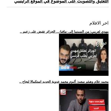
التعليق والتصويت على الموضوع في الموقع الرئيسي
اخر الافلام
.. مهدي لعريبي: من السينما إلى -مافيا-... الجزائر تقبض على زعيم
.. محمد علام وهيثم سعيد: ألبوم محمد عدوية الجديد استكمالا لنجاح