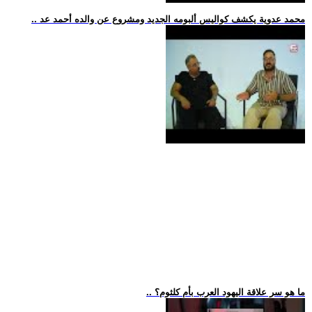
.. محمد عدوية يكشف كواليس ألبومه الجديد ومشروع عن والده أحمد عد
.. ما هو سر علاقة اليهود العرب بأم كلثوم؟