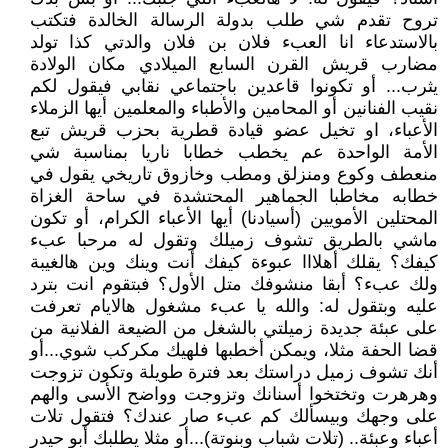
تروح تقدم شي طلب بدولة الرسالة الخالدة فتكتب
بالاستدعاء انا العبء فلان بن فلان والدتي كذا تولد
مضارب قريش القرن السابع الميلادي مكان الولادة
يثرب... أو تكونوا قاعدين باجتماعي نقابي فيقول لكم
نقيب الفنانين أو المحامين والأطباء والمعلمين أيها الزملاء
الأعباء، او تخيل عضو قيادة قطرية بحزب قريش تبع
الأمة الواحدة عم يخطب خطابا ناريا بمناسبة شي
منعطف وكوع ومنزلق ومطب وخازوق تاريخي يقول في
خطابه مخاطبا الجماهير المحتشدة في ساحة الغزاة
المحتلين الأمويين (أسيادنا) أيها الأعباء الكرام، أو تكون
ماشي بالطريق تشوف زميلك وتقول له مرحبا عبء
كيفك؟ يقلك أهلااا عبوءة كيفك أنت وينك وين هالغيبة
ولك عبء؟ أبقا منشوفك متل الأول؟ فبتقوم انت بترد
عليه وبتقول له: والله يا عبء مشغول هالايام تعرفت
على عبئة جديدة زميلتي بالشغل من الضيعة الفلانية من
قضا الحفة مثلا، ويمكن أخطبها فلهيك مكركب شوي...أو
أنك تشوف زميل دراستك بعد فترة طويلة وتكون تزوجت
وهرهرت وتختخوا أسنانك وتزوجت وواضح الأسى والهم
على وجهك وبيسألك كم عبء صار عندك؟ فتقول تلات
أعباء وعبئة.. (تلات شباب وبنوتة)...أو مثلا يطلبك أبو حيدر