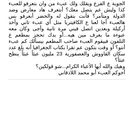
الجوية ع الفرع ويقلك ولك عبء من وان بتعرفو للعبء
كذا وليش عم يتصل معك؟ أبتعرف هاد معارض وضد
الدولة ومتآمر؟ فأنت بتقول له والخضر أبعرفو بس
هالعبء أجا لعنا ع الكافيتريا متل أي عبء تاني وأخد
أركيلة وبعدين اتصل فيني مرة تانية وأجى وكان معه
عبوءة ما بعرف مين هيه...أو بدك تحجز بمطعم ع
التلفون فبيقوم العبء صاحب المطعم بيسألك كم عبء
أنتو؟ أو وقت بتكون عم تقرا بكتاب الجغرافيا أنه بلغ عدد
سكان القاووش والعصفورية 23 مليون عبئاً عبئاً ينطح
عبئاً؟
وهيك والله أيها الأعباء الكرام...شو قولكين؟
أخوكم العبء أبو محمد اللاذقاني