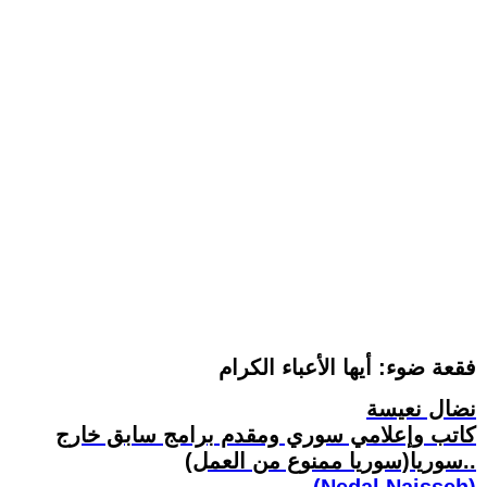
فقعة ضوء: أيها الأعباء الكرام
نضال نعيسة
كاتب وإعلامي سوري ومقدم برامج سابق خارج
سوريا(سوريا ممنوع من العمل)..
(Nedal Naisseh)